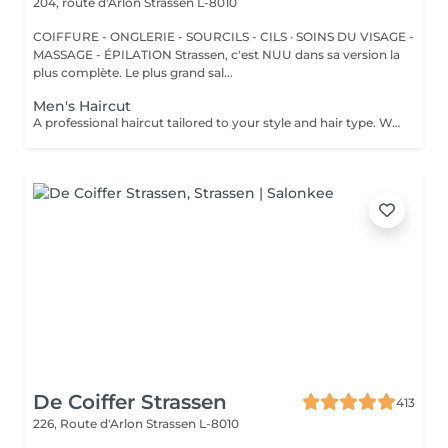
204, route d'Arlon
Strassen L-8010
COIFFURE - ONGLERIE - SOURCILS - CILS · SOINS DU VISAGE -
MASSAGE - ÉPILATION Strassen, c'est NUU dans sa version la
plus complète. Le plus grand sal...
Men's Haircut
A professional haircut tailored to your style and hair type. We begin with a short consultation to discuss your expectations, followed by a gentle wash while you relax lying comfortably in our Maletti chair, a precise cut, and a smooth blow-dry. We use Dyson Pro tools that protect your hair from excessive heat and deliver a sleek, polished finish. LaBiosthétique care and styling products provide holistic care for hair and scalp, combining scientific research with carefully selected natural ingredients. All brushes are sanitised with Sibel equipment, which effectively removes hair, product buildup, and impurities while reducing bacteria on the brush surface to maintain high hygiene standards for every client.
De Coiffer Strassen
413
226, Route d'Arlon
Strassen L-8010