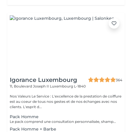
Igorance Luxembourg
364
11, Boulevard Joseph II
Luxembourg L-1840
Nos Valeurs Le Service : L'excellence de la prestation de coiffure
est au coeur de tous nos gestes et de nos échanges avec nos
clients. L'esprit d...
Pack Homme
Le pack comprend une consultation personnalisée, shampooing et conditionneur spécifiques REDKEN, la coupe IGORANCE (finitions sur cheveux secs ) et les produits de styling REDKEN * Tarifs à titre indicatifs à confirmer après la consultation personnalisée établit auprès de votre coiffeur/stylist/spécialiste * La direction se réserve le droit d’apporter des modifications pour le bon fonctionnement du salon
Pack Homme + Barbe