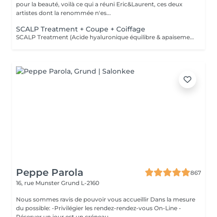
pour la beauté, voilà ce qui a réuni Eric&Laurent, ces deux
artistes dont la renommée n'es...
SCALP Treatment + Coupe + Coiffage
SCALP Treatment (Acide hyaluronique équilibre & apaisement) Pour rééquilibrer et purifier le cuir chevelu. Idéal en cas de démangeaisons, pellicules, sécheresse ou excès de sébum. -Apaise le cuir chevelu -Purifie en douceur -Rééquilibre la barrière protectrice naturelle -Favorise un environnement sain pour la pousse
Peppe Parola
867
16, rue Munster
Grund L-2160
Nous sommes ravis de pouvoir vous accueillir Dans la mesure
du possible: -Privilégier les rendez-rendez-vous On-Line -
Réserver un jour est un créneau...