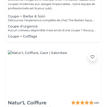
coupes modernes aux rasages impeccables , notre équipe de
professionnels est là pour subl...
Coupe + Barbe & Soin
Découvrez l'expérience complète de chez The Barber Squad ! Shampooing & soins profonds + Coupe complète + Coiffage. Taille de Barbe & Contours à la lame & soins régénérant + Serviette Chaude & Froide + Nettoyage exfoliant du visage + Vapeur + Massage Relaxant + After Shave + Huile à barbe + Hydratation de la peau . Pour que votre expérience chez nous soit optimal , une boisson de votre choix vous est offerte !
Coupe d'urgence
Aucun créneau disponible mais envie d'une coupe ? Nous pouvons vous proposer un rendez-vous avant ou après nos horaires, ou durant la pause. Pour cette prestation, merci de contacter directement le shop.
Coupe + Coiffage
Natur'L Coiffure
490