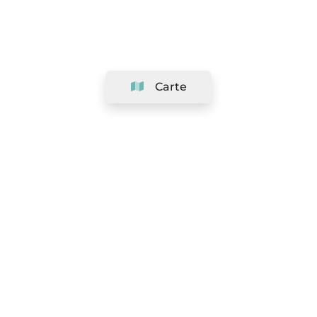
Carte
Société
Support
Équipe
&
Carrières
Référencer votre salon
Légal
Exercer le droit de rétractation