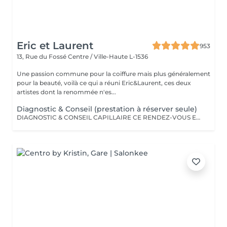
Eric et Laurent
953
13, Rue du Fossé
Centre / Ville-Haute L-1536
Une passion commune pour la coiffure mais plus généralement
pour la beauté, voilà ce qui a réuni Eric&Laurent, ces deux
artistes dont la renommée n'es...
Diagnostic & Conseil (prestation à réserver seule)
DIAGNOSTIC & CONSEIL CAPILLAIRE CE RENDEZ-VOUS EST EXCLUSIVEMENT RÉSERVÉ À UNE PREMIÈRE RENCONTRE AVEC NOTRE EXPERT CAPILLAIRE AFIN DE RÉALISER UN DIAGNOSTIC PERSONNALISÉ DE VOS CHEVEUX ET DE VOTRE CUIR CHEVELU. CETTE CONSULTATION DOIT ÊTRE RÉSERVÉE SEULE ET NE PEUT ÊTRE ASSOCIÉE À AUCUNE AUTRE PRESTATION OU RÉSERVATION. À L'ISSUE DE CET ÉCHANGE, UN ACCOMPAGNEMENT ET DES RECOMMANDATIONS ADAPTÉS À VOS BESOINS POURRONT VOUS ÊTRE PROPOSÉS. Diagnostic & Conseil Capillaire Prenez un moment privilégié pour échanger autour de vos cheveux, de vos envies et de vos habitudes. Lors de ce rendez-vous, nous réalisons un diagnostic personnalisé du cuir chevelu et de la fibre capillaire, nous vous orientons vers les coupes, couleurs et traitements les plus adaptés à votre image, à votre routine et à la beauté naturelle de vos cheveux. Nous vous apportons également des conseils personnalisés sur l'entretien à la maison ainsi que sur les produits les plus adaptés à vos besoins pour prolonger les résultats et préserver la beauté de vos cheveux au quotidien. Ce moment permet aussi de répondre à toutes vos questions et de construire ensemble un résultat entièrement sur mesure.