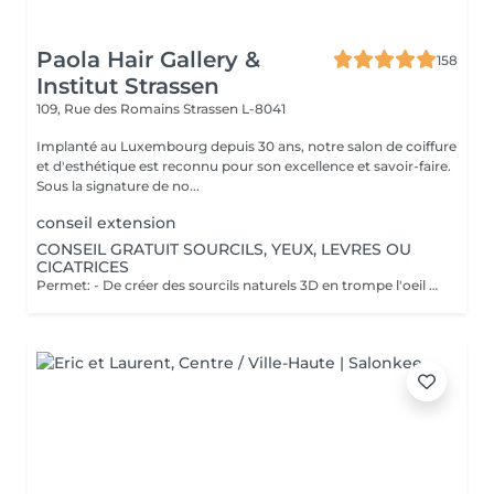
Paola Hair Gallery &
158
Institut Strassen
109, Rue des Romains
Strassen L-8041
Implanté au Luxembourg depuis 30 ans, notre salon de coiffure
et d'esthétique est reconnu pour son excellence et savoir-faire.
Sous la signature de no...
conseil extension
CONSEIL GRATUIT SOURCILS, YEUX, LEVRES OU
CICATRICES
Permet: - De créer des sourcils naturels 3D en trompe l'oeil en poils pour parfaire une ligne déjà existante en effet poudré. - De définir et volumiser vos lèvres dans des teintes nuées ou donner un effet légèrement maquillé. - Pour les yeux vous pouvez opter pour un trait fin au ras des cils pour un résultat discret ou un liner poudré pour un effet raffiné. Il est également possible de corriger des cicatrices. Notre esthéticienne Elodie pratique la micropigmentation digitale à ne pas confondre avec le microblading ( lame manuelle ) depuis plus de 10 ans. Pas d'effets tatouage, pas de pigments qui virent, pas de cicatrices. Cette méthode ne crée pas de cicatrices et permet d'insérer le pigment de manière douce dans la peau. Les pigments utilisés ne virent pas dans le temps et Elodie vous promet un résultat raffiné et non un effet marqué style "tatouage". Nous vous proposons un rendez-vous conseil gratuit afin de visualiser l'effet avec du maquillage et d'obtenir les réponses à vos questions.