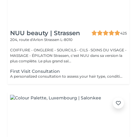
NUU beauty | Strassen
425
204, route d'Arlon
Strassen L-8010
COIFFURE - ONGLERIE - SOURCILS - CILS · SOINS DU VISAGE -
MASSAGE - ÉPILATION Strassen, c'est NUU dans sa version la
plus complète. Le plus grand sal...
First Visit Consultation
A personalized consultation to assess your hair type, condition, and goals helping us recommend the perfect treatments, color, or cut to suit your style and lifestyle.