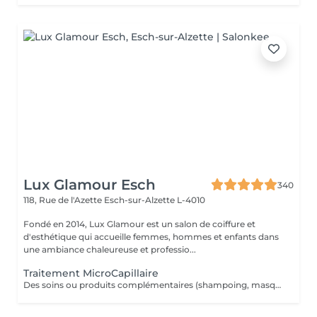
Lux Glamour Esch
340
118, Rue de l'Azette
Esch-sur-Alzette L-4010
Fondé en 2014, Lux Glamour est un salon de coiffure et
d'esthétique qui accueille femmes, hommes et enfants dans
une ambiance chaleureuse et professio...
Traitement MicroCapillaire
Des soins ou produits complémentaires (shampoing, masques, hydratations profondes, fixateurs, etc.) peuvent être suggérés lors de votre venue, selon l'état de vos cheveux et vos objectifs beauté. Ces compléments ne figurent pas dans la réservation en ligne. Ces options peuvent entraîner un coût supplémentaire, toujours communiqué clairement avant toute application.