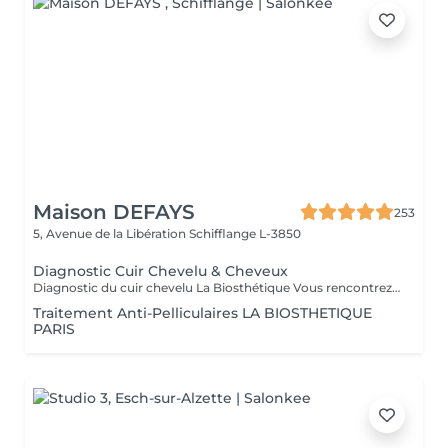
Maison DEFAYS
253
5, Avenue de la Libération
Schifflange L-3850
Diagnostic Cuir Chevelu & Cheveux
Diagnostic du cuir chevelu La Biosthétique Vous rencontrez des problèmes au niveau du cuir chevelu ? Cheveux gras, pellicules, démangeaisons ou sécheresse cutanée ? Profitez de notre diagnostic professionnel du cuir chevelu pour identifier les causes et trouver des solutions adaptées à vos besoins. Grâce à une analyse précise, nous vous proposons des recommandations personnalisées pour retrouver un cuir chevelu sain et équilibré. N'hésitez pas à réserver votre rendez-vous dès maintenant
Traitement Anti-Pelliculaires LA BIOSTHETIQUE
PARIS