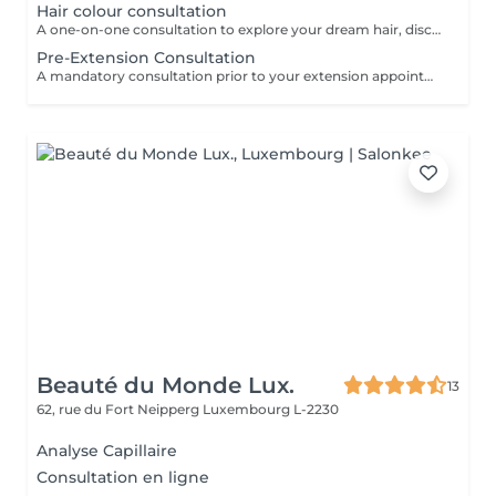
Hair colour consultation
A one-on-one consultation to explore your dream hair, discuss colour possibilities, pricing, and create a tailored plan to achieve the best result for you.
Pre-Extension Consultation
A mandatory consultation prior to your extension appointment. During this session we will assess your hair, discuss your desired look, color match, and determine the right amount of hair needed. This ensures a flawless result and allows us to order the perfect extensions for you. Please note: installation cannot be booked without a consultation first
Beauté du Monde Lux.
13
62, rue du Fort Neipperg
Luxembourg L-2230
Analyse Capillaire
Consultation en ligne