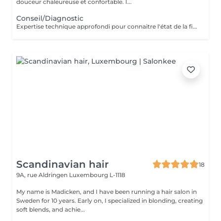
douceur chaleureuse et confortable. I...
Conseil/Diagnostic
Expertise technique approfondi pour connaitre l'état de la fibre capillaire et diagnostic il vous aide à choisir une coupe et coiffage adapté à votre morphologie. Nous travaillons exclusivement avec un produit breveté de coloration permanente professionnelle sans ammoniaque, enrichie en caviar et en kératine. Elle offre des résultats intenses, homogènes et durables tout en respectant la fibre capillaire. Sa formule assure une couverture optimale des cheveux blancs, une excellente tenue et une brillance remarquable. Pour les blond la formule infusée d'actifs cosmétiques végétaux hydratants et protecteurs, permet un travail d'éclaircissement profond tout en douceur.
Scandinavian hair
18
9A, rue Aldringen
Luxembourg L-1118
My name is Madicken, and I have been running a hair salon in
Sweden for 10 years. Early on, I specialized in blonding, creating
soft blends, and achie...