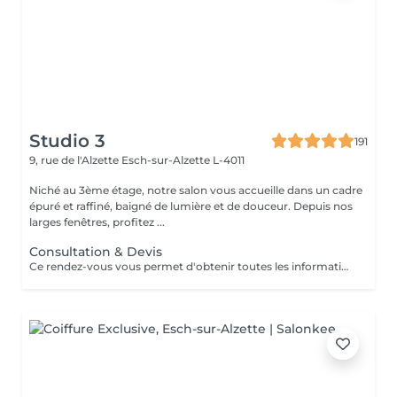
Studio 3
191
9, rue de l'Alzette
Esch-sur-Alzette L-4011
Niché au 3ème étage, notre salon vous accueille dans un cadre
épuré et raffiné, baigné de lumière et de douceur. Depuis nos
larges fenêtres, profitez ...
Consultation & Devis
Ce rendez-vous vous permet d'obtenir toutes les informations nécessaires avant votre prestation : - conseils personnalisés - étude de vos besoins - diagnostic du cheveu Le montant de la consultation sera déduit de votre prestation finale si vous réservez immédiatement après ce rendez-vous.