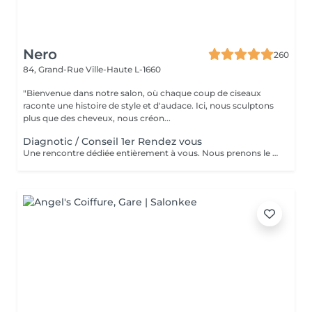
Nero
260
84, Grand-Rue
Ville-Haute L-1660
"Bienvenue dans notre salon, où chaque coup de ciseaux
raconte une histoire de style et d'audace. Ici, nous sculptons
plus que des cheveux, nous créon...
Diagnotic / Conseil 1er Rendez vous
Une rencontre dédiée entièrement à vous. Nous prenons le temps d'analyser votre chevelure, de comprendre vos habitudes et d'échanger sur vos envies pour définir ensemble la routine et le style qui vous correspondent vraiment. Un moment privilégié pour poser les bases d'un suivi sur mesure.