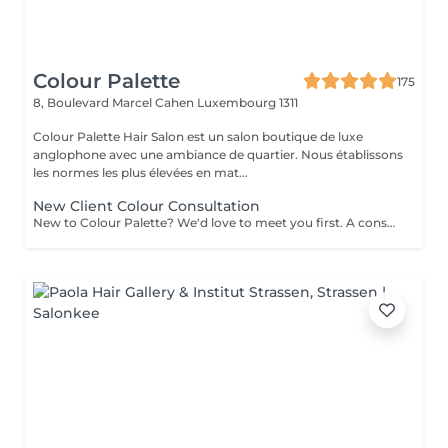
Colour Palette
175
8, Boulevard Marcel Cahen
Luxembourg 1311
Colour Palette Hair Salon est un salon boutique de luxe
anglophone avec une ambiance de quartier. Nous établissons
les normes les plus élevées en mat...
New Client Colour Consultation
New to Colour Palette? We'd love to meet you first. A consultation is required before booking any new colour service, including highlights, balayage, blonding, and colour transformations. During your consultation, we'll discuss your hair goals, assess your hair, and create a personalised colour plan together. Solid root retouch appointments are exempt from this requirement. Ideal for: Major colour changes Colour corrections First-time lightening or blonding Extension inquiries Unsure clients