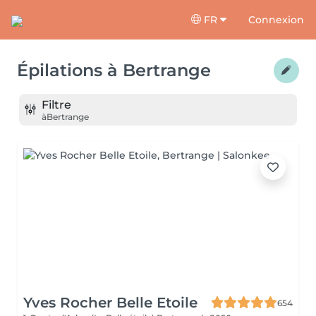
FR
Connexion
Épilations
à
Bertrange
Filtre
à
Bertrange
Yves Rocher Belle Etoile
654