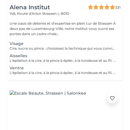
Alena Institut
331
148, Route d'Arlon
Strassen L-8010
Une oasis de détente et d'expertise en plein cur de Strassen À
deux pas de Luxembourg-Ville, notre institut vous ouvre ses
portes dans un cadre chale...
Visage
Cire, sucre ou pince : choisissez la technique qui vous convient ! Pour un résultat impeccable, chaque séance se termine toujours par une finition minutieuse à la pince. Résultat net, peau douce et parfaite, à chaque fois.
Aisselles
L'épilation à la cire, à la pince à épiler, à la tondeuse et au fil. Toutes nos techniques d'épilation vous garantissent un résultat net et durable. En fin de séance, quelque soit la technique d'épilation choisie, nous utilisons systématiquement une pince à épiler, pour un résultat parfait.
Ventre
L'épilation à la cire, à la pince à épiler, à la tondeuse et au fil. Toutes nos techniques d'épilation vous garantissent un résultat net et durable. En fin de séance, quelque soit la technique d'épilation choisie, nous utilisons systématiquement une pince à épiler, pour un résultat parfait.