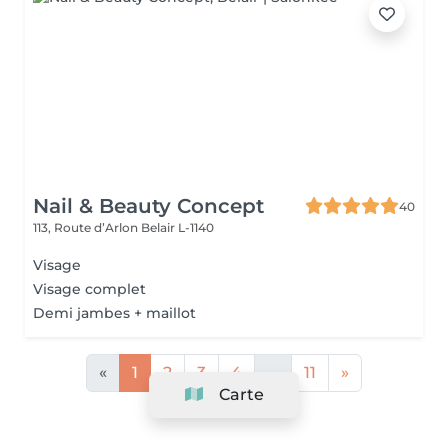
Nail & Beauty Concept
40
113, Route d’Arlon
Belair L-1140
Visage
Visage complet
Demi jambes + maillot
«
1
2
3
4
...
11
»
Carte