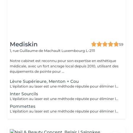
Mediskin
59
1, rue Guillaume de Machault
Luxembourg L-2111
Notre cabinet est reconnu pour son expertise en esthétique
médicale, avec un fort ancrage local depuis 2010, utilisant des
équipements de pointe pour ...
Lèvre Supérieure, Menton + Cou
L'épilation au laser est une méthode réputée pour éliminer les poils indésirables de manière durable. Au cabinet Mediskin, trois types de machines sont disponibles en fonction de votre phototype : Alexandrite, Nd-Yag et Diode. Lors de votre première séance, nous effectuerons un bilan pour établir ensemble vos objectifs en fonction de votre peau et de votre pilosité.
Inter Sourcils
L'épilation au laser est une méthode réputée pour éliminer les poils indésirables de manière durable. Au cabinet Mediskin, trois types de machines sont disponibles en fonction de votre phototype : Alexandrite, Nd-Yag et Diode. Lors de votre première séance, nous effectuerons un bilan pour établir ensemble vos objectifs en fonction de votre peau et de votre pilosité.
Pommettes
L'épilation au laser est une méthode réputée pour éliminer les poils indésirables de manière durable. Au cabinet Mediskin, trois types de machines sont disponibles en fonction de votre phototype : Alexandrite, Nd-Yag et Diode. Lors de votre première séance, nous effectuerons un bilan pour établir ensemble vos objectifs en fonction de votre peau et de votre pilosité.