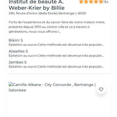
Institut de beauté A.
134
Weber-Krier by Billie
290, Route d'Arlon (Belle Etoile)
Bertrange L-8050
Forts de l'expérience et du savoir-faire de notre maison mère,
présente depuis 1970 au centre-ville et ce à travers 4
générations, nous vous offrons l...
Bikini S
Épilation au sucre Cette méthode est devenue très populaire dans notre institut. La pâte de sucre est 100% naturelle. Elle est basée sur des recettes millénaires du Moyen Orient et contient exclusivement de l'eau et du sucre, sans aucune substance chimique, aromatique ou colorante. La pâte est hypoallergénique et ne provoque pas d'irritation de la peau. Elle s'applique sur toutes les zones. La pâte est massée à l'intérieur du follicule, elle enveloppe les poils, les entoure et les lubrifie. L'extraction est faite dans le sens naturel de la croissance du poil. Dans le follicule il ne reste pas de poil cassé. Cette technique ne provoque pas de rougeur ni d'irritation de la peau. Avantage non-négligeable est le fait qu'il ne faut pas avoir une certaine longueur de poils comme avec la cire, le sucre enlève efficacement des poils très courts. Le sucre se retire sans bandes. Nous suggérons cette méthode aussi aux ados pour leurs premières épilations et aux personnes désirant une épilation intégrale, car nettement moins douloureuse que la cire.
Aisselles S
Épilation au sucre Cette méthode est devenue très populaire dans notre institut. La pâte de sucre est 100% naturelle. Elle est basée sur des recettes millénaires du Moyen Orient et contient exclusivement de l'eau et du sucre, sans aucune substance chimique, aromatique ou colorante. La pâte est hypoallergénique et ne provoque pas d'irritation de la peau. Elle s'applique sur toutes les zones. La pâte est poussée à l'intérieur du follicule, elle enveloppe les poils, les entoure et les lubrifie. L'extraction est fait dans le sens naturel de la croissance du poil. Dans le follicule il ne reste pas de poil cassé. Cette technique ne provoque pas de rougeur ni d'irritation de la peau. Avantage non-négligeable est le fait qu'il ne faut pas avoir une certaine longueur de poils comme avec la cire, le sucre enlève efficacement des poils très courts. Le sucre se retire sans bandes. Nous suggérons cette méthode aussi aux ados pour leurs premières épilations et aux personnes désirant une épilation intégrale, car nettement moins douloureuse que la cire.
Jambes S
Épilation au sucre Cette méthode est devenue très populaire dans notre institut. La pâte de sucre est 100% naturelle. Elle est basée sur des recettes millénaires du Moyen Orient et contient exclusivement de l'eau et du sucre, sans aucune substance chimique, aromatique ou colorante. La pâte est hypoallergénique et ne provoque pas d'irritation de la peau. Elle s'applique sur toutes les zones. La pâte est poussée à l'intérieur du follicule, elle enveloppe les poils, les entoure et les lubrifie. L'extraction est fait dans le sens naturel de la croissance du poil. Dans le follicule il ne reste pas de poil cassé. Cette technique ne provoque pas de rougeur ni d'irritation de la peau. Avantage non-négligeable est le fait qu'il ne faut pas avoir une certaine longueur de poils comme avec la cire, le sucre enlève efficacement des poils très courts. Le sucre se retire sans bandes. Nous suggérons cette méthode aussi aux ados pour leurs premières épilations et aux personnes désirant une épilation intégrale, car nettement moins douloureuse que la cire.