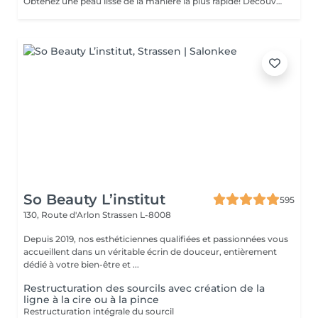
Obtenez une peau lisse de la manière la plus rapide! Découvrez les avantages de l'épilation permanente grâce à notre technologie lumineuse avancée qui cible efficacement les follicules pileux. Caractéristiques de notre Laser: technologie de pointe: nouveau modèle 2022 traitement polyvalent: système 3-en-1: laser diode, alexandrite et NdYag sécurité certifiée: entièrement certifié dans toute l'UE résultats visibles: effets notables après votre première séance transformation complète: résultats finaux obtenus après 6 à 8 traitements inclusif pour tous: convient à tous les types de peau et de cheveux, sauf les cheveux gris confort avant tout: equipé d'un système de refroidissement pour une expérience sans douleur Comment fonctionne l'Épilation au laser? préparation: votre peau est soigneusement nettoyée. application de gel: un gel spécial est appliqué pour améliorer le traitement. traitement au laser: le laser est appliqué sur la zone ciblée. finition apaisante: une crème apaisante est appliquée après le traitement. Recommandations d'Âge: idéalement adapté aux personnes âgées de 16 à 18 ans et plus. Soins post-traitement: pour garantir des résultats optimaux, veuillez éviter de vous exposer au soleil une semaine avant et après votre procédure. Fréquence des séances: les séances sont recommandées toutes les 4 à 8 semaines, pour un total de 6 à 10 traitements selon la zone.
So Beauty L’institut
595
130, Route d'Arlon
Strassen L-8008
Depuis 2019, nos esthéticiennes qualifiées et passionnées vous
accueillent dans un véritable écrin de douceur, entièrement
dédié à votre bien-être et ...
Restructuration des sourcils avec création de la
ligne à la cire ou à la pince
Restructuration intégrale du sourcil