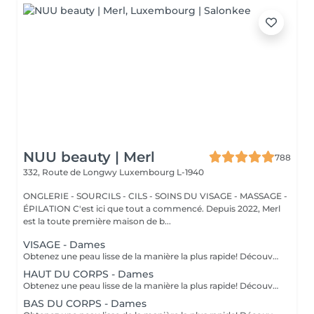
NUU beauty | Merl
788
332, Route de Longwy
Luxembourg L-1940
ONGLERIE - SOURCILS - CILS - SOINS DU VISAGE - MASSAGE -
ÉPILATION C'est ici que tout a commencé. Depuis 2022, Merl
est la toute première maison de b...
VISAGE - Dames
Obtenez une peau lisse de la manière la plus rapide! Découvrez les avantages de l'épilation permanente grâce à notre technologie lumineuse avancée qui cible efficacement les follicules pileux. Caractéristiques de notre Laser: technologie de pointe: nouveau modèle 2022 traitement polyvalent: système 3-en-1: laser diode, alexandrite et NdYag sécurité certifiée: entièrement certifié dans toute l'UE résultats visibles: effets notables après votre première séance transformation complète: résultats finaux obtenus après 6 à 8 traitements inclusif pour tous: convient à tous les types de peau et de cheveux, sauf les cheveux gris confort avant tout: equipé d'un système de refroidissement pour une expérience sans douleur Comment fonctionne l'Épilation au laser? préparation: votre peau est soigneusement nettoyée. application de gel: un gel spécial est appliqué pour améliorer le traitement. traitement au laser: le laser est appliqué sur la zone ciblée. finition apaisante: une crème apaisante est appliquée après le traitement. Recommandations d'Âge: idéalement adapté aux personnes âgées de 16 à 18 ans et plus. Soins post-traitement: pour garantir des résultats optimaux, veuillez éviter de vous exposer au soleil une semaine avant et après votre procédure. Fréquence des séances: les séances sont recommandées toutes les 4 à 8 semaines, pour un total de 6 à 10 traitements selon la zone.
HAUT DU CORPS - Dames
Obtenez une peau lisse de la manière la plus rapide! Découvrez les avantages de l'épilation permanente grâce à notre technologie lumineuse avancée qui cible efficacement les follicules pileux. Caractéristiques de notre Laser: technologie de pointe: nouveau modèle 2022 traitement polyvalent: système 3-en-1: laser diode, alexandrite et NdYag sécurité certifiée: entièrement certifié dans toute l'UE résultats visibles: effets notables après votre première séance transformation complète: résultats finaux obtenus après 6 à 8 traitements inclusif pour tous: convient à tous les types de peau et de cheveux, sauf les cheveux gris confort avant tout: equipé d'un système de refroidissement pour une expérience sans douleur Comment fonctionne l'Épilation au laser? préparation: votre peau est soigneusement nettoyée. application de gel: un gel spécial est appliqué pour améliorer le traitement. traitement au laser: le laser est appliqué sur la zone ciblée. finition apaisante: une crème apaisante est appliquée après le traitement. Recommandations d'Âge: idéalement adapté aux personnes âgées de 16 à 18 ans et plus. Soins post-traitement: pour garantir des résultats optimaux, veuillez éviter de vous exposer au soleil une semaine avant et après votre procédure. Fréquence des séances: les séances sont recommandées toutes les 4 à 8 semaines, pour un total de 6 à 10 traitements selon la zone.
BAS DU CORPS - Dames