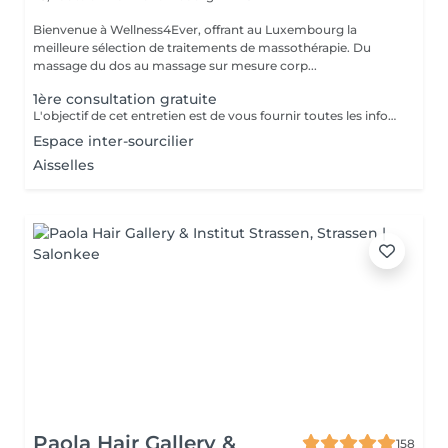
Bienvenue à Wellness4Ever, offrant au Luxembourg la
meilleure sélection de traitements de massothérapie. Du
massage du dos au massage sur mesure corp...
1ère consultation gratuite
L'objectif de cet entretien est de vous fournir toutes les informations concernant votre protocole d'épilation laser mais également d'avoir les renseignements médicaux nécessaire pour pratiquer le laser. Si vous disposez d'un ordonnance médicale et/ou d'un traitement médicamenteux nous vous demandons de les apporter lors de votre 1er RDV.
Espace inter-sourcilier
Aisselles
Paola Hair Gallery &
158