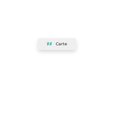
Carte
Société
Support
Équipe
&
Carrières
Référencer votre salon