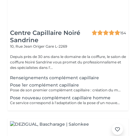
Centre Capillaire Noiré
154
Sandrine
10, Rue Jean Origer
Gare L-2269
Depuis près de 30 ans dans le domaine de la coiffure, le salon de
coiffure Noiré Sandrine vous promet du professionnalisme et
des spécialistes dans l'...
Renseignements complément capillaire
Pose 1er complément capillaire
Pose de son premier complément capillaire : création du moule de la tête, adaptation sur-mesure du complément et pose du complément. Si nécessaire il faut également réserver le service "coupe nouveau complément" pour effectuer la coupe des cheveux.
Pose nouveau complément capillaire homme
Ce service correspond à l'adaptation de la pose d'un nouveau complément capillaire (pour un client étant déjà porteur et disposant d'un module de sa tête), sans le prix de la prothèse. Il est également nécessaire de reserver la coupe de celui-ci -> "coupe nouveau complément"