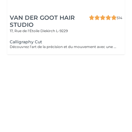
VAN DER GOOT HAIR
514
STUDIO
17, Rue de l'Étoile
Diekirch L-9229
Calligraphy Cut
Découvrez l'art de la précision et du mouvement avec une coupe Calligraphy Cut. Grâce à une technique unique réalisée avec une lame inclinée, chaque mèche est sculptée pour créer des couches douces et fluides, apportant volume naturel, texture et une forme légère. Idéale pour renforcer la densité, encadrer le visage et donner aux cheveux une sensation aérienne. Cette technique crée un style moderne, dynamique et parfaitement travaillé.