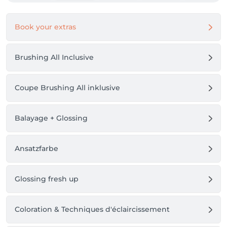
24 Stunden vor dem Termin: 50 %

12 Stunden vor dem Termin: 70 %

Book your extras
Bei Nichterscheinen: 100 % des Betrages

Wir danken Ihnen für Ihr Verständnis und Ihre 
Rücksichtnahme.

Brushing All Inclusive
Herzliche Grüße,

Ihr All About Hair-Team
Coupe Brushing All inklusive
Balayage + Glossing
Ansatzfarbe
Glossing fresh up
Coloration & Techniques d'éclaircissement