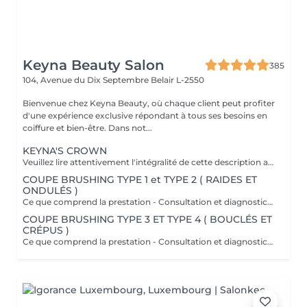
Keyna Beauty Salon
385
104, Avenue du Dix Septembre
Belair L-2550
Bienvenue chez Keyna Beauty, où chaque client peut profiter
d'une expérience exclusive répondant à tous ses besoins en
coiffure et bien-être. Dans not...
KEYNA'S CROWN
Veuillez lire attentivement l'intégralité de cette description avant de prendre votre rendez-vous. En procédant à une réservation, vous acceptez l'intégralité de ces conditions. Aucune réclamation ne sera recevable en cas de non-respect des conditions. Important: les cheveux doivent être propres à 100 %, complètement secs et dépourvus de tout produit. Ils doivent être détachés, non tressés, sans attache, chignon ou noeuds. Yasmine, notre experte boucles, débute toujours par une coupe à sec adaptée à l'état de vos cheveux afin de mettre en valeur chaque boucle avec précision. Cette coupe vise à raviver votre style et à apporter du dynamisme à votre chevelure, tout en offrant une coiffure facile à entretenir les jours où vous préférez un styling minimal. Au fur et à mesure que vos cheveux sèchent, vos boucles se reposent naturellement et scintillent. Ce que comprend la prestation - Consultation et diagnostic personnalisés des cheveux et de leur type - Bain nourrissant et revitalisant - Masque nourrissant et hydratant - Soin sans rinçage - Soin de fixation des boucles (définition des boucles) Séchage et mise en forme: - Séchage avec diffuseur - Mise en forme des cheveux - Vérification de la coupe sur cheveux secs - Conseils pratiques pour maîtriser le coiffage à domicile - Recommandations personnalisées sur les produits adaptés à votre type de cheveux Toute arrivée retardée de 15-30 minutes ou plus entraînera l'annulation automatique du rendez-vous.
COUPE BRUSHING TYPE 1 et TYPE 2 ( RAIDES ET
ONDULÉS )
Ce que comprend la prestation - Consultation et diagnostic personnalisés des cheveux - Shampooing adapté aux besoin du Cheveu - Masque nourrissant et hydratant - Protection chaleur - Coupe - Brushing et mis en forme - Fixateur ou serum Toute arrivée retardée de 15-30 minutes ou plus entraînera l'annulation automatique du rendez-vous.
COUPE BRUSHING TYPE 3 ET TYPE 4 ( BOUCLÉS ET
CRÉPUS )
Ce que comprend la prestation - Consultation et diagnostic personnalisés des cheveux - Shampooing adapté aux besoin du Cheveu - Masque nourrissant et hydratant - Protection chaleur - Coupe - Brushing et mis en forme - Fixateur ou serum Toute arrivée retardée de 15-30 minutes ou plus entraînera l'annulation automatique du rendez-vous.