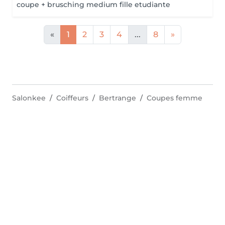
coupe + brusching medium fille etudiante
«
1
2
3
4
...
8
»
Salonkee
Coiffeurs
Bertrange
Coupes femme