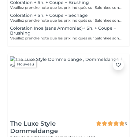
Coloration + Sh. + Coupe + Brushing
Veuillez prendre note que les prix indiqués sur Salonkee sont communiqués à titre informatif et s'entendent de base. Ces derniers sont susceptibles de varier selon le diagnostic réalisé à votre arrivée au salon et l'expertise du professionnel à qui vous confiez votre beauté. Dans tous les cas, un devis précis vous sera proposé et toutes réalisations de prestations seront effectuées avec votre accord. Un grand merci d'avance pour votre compréhension. Au plaisir de vous recevoir très vite.
Coloration + Sh. + Coupe + Séchage
Veuillez prendre note que les prix indiqués sur Salonkee sont communiqués à titre informatif et s'entendent de base. Ces derniers sont susceptibles de varier selon le diagnostic réalisé à votre arrivée au salon et l'expertise du professionnel à qui vous confiez votre beauté. Dans tous les cas, un devis précis vous sera proposé et toutes réalisations de prestations seront effectuées avec votre accord. Un grand merci d'avance pour votre compréhension. Au plaisir de vous recevoir très vite.
Coloration Inoa (sans Ammoniac)+ Sh. + Coupe +
Brushing
Veuillez prendre note que les prix indiqués sur Salonkee sont communiqués à titre informatif et s'entendent de base. Ces derniers sont susceptibles de varier selon le diagnostic réalisé à votre arrivée au salon et l'expertise du professionnel à qui vous confiez votre beauté. Dans tous les cas, un devis précis vous sera proposé et toutes réalisations de prestations seront effectuées avec votre accord. Un grand merci d'avance pour votre compréhension. Au plaisir de vous recevoir très vite.
Nouveau
The Luxe Style
5
Dommeldange