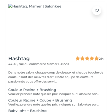
Hashtag
214
44-46, rue du commerce
Mamer L-8220
Dans notre salon, chaque coup de ciseaux et chaque touche de
couleur sont des oeuvres d'art. Notre équipe de coiffeurs
passionnés vous offre des servi...
Couleur Racine + Brushing
Veuillez prendre note que les prix indiqués sur Salonkee sont communiqués à titre informatif et s'entendent de base. Ces derniers sont susceptibles de varier selon le diagnostic réalisé à votre arrivée au salon et l'expertise du professionnel à qui vous confiez votre beauté. Dans tous les cas, un devis précis vous sera proposé et toutes réalisations de prestations seront effectuées avec votre accord. Un grand merci d'avance pour votre compréhension. Au plaisir de vous recevoir très vite.
Couleur Racine + Coupe + Brushing
Veuillez prendre note que les prix indiqués sur Salonkee sont communiqués à titre informatif et s'entendent de base. Ces derniers sont susceptibles de varier selon le diagnostic réalisé à votre arrivée au salon et l'expertise du professionnel à qui vous confiez votre beauté. Dans tous les cas, un devis précis vous sera proposé et toutes réalisations de prestations seront effectuées avec votre accord. Un grand merci d'avance pour votre compréhension. Au plaisir de vous recevoir très vite.
Babylight + Brushing