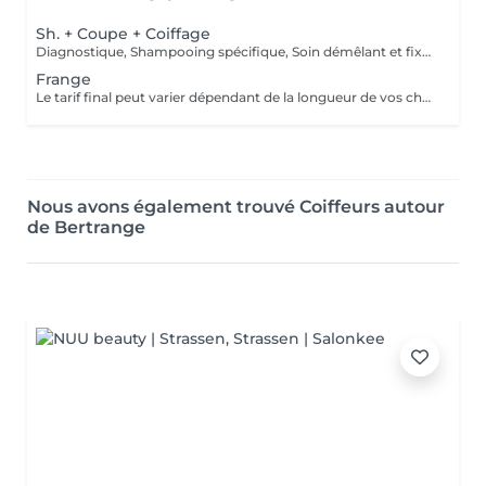
Sh. + Coupe + Coiffage
Diagnostique, Shampooing spécifique, Soin démêlant et fixation inclus. Veuillez prendre note que les prix indiqués sur Salonkee sont communiqués à titre informatif et s'entendent de base. Ces derniers sont susceptibles de varier selon le diagnostic réalisé à votre arrivée au salon et l'expertise du professionnel à qui vous confiez votre beauté. Dans tous les cas, un devis précis vous sera proposé et toutes réalisations de prestations seront effectuées avec votre accord.
Frange
Le tarif final peut varier dépendant de la longueur de vos cheveux ainsi que des soins et produits utilisés.
Nous avons également trouvé Coiffeurs autour
de Bertrange