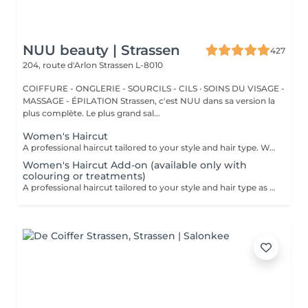
NUU beauty | Strassen
427
204, route d'Arlon
Strassen L-8010
COIFFURE - ONGLERIE - SOURCILS - CILS · SOINS DU VISAGE -
MASSAGE - ÉPILATION Strassen, c'est NUU dans sa version la
plus complète. Le plus grand sal...
Women's Haircut
A professional haircut tailored to your style and hair type. We begin with a short consultation to discuss your expectations, followed by a gentle wash while you relax lying comfortably in our Maletti chair, a precise cut, and a smooth blow-dry. We use Dyson Pro tools that protect your hair from excessive heat and deliver a sleek, polished finish. LaBiosthétique care and styling products provide holistic care for hair and scalp, combining scientific research with carefully selected natural ingredients. All brushes are sanitised with Sibel equipment, which effectively removes hair, product buildup, and impurities while reducing bacteria on the brush surface to maintain high hygiene standards for every client. For a more defined final look, styling can be added as an add-on. Simple, Moderate, Complex This grading reflects your hair's individual characteristics, such as texture, density, and length and is assessed by your hairdresser at the start of your visit. Not sure which to choose? We recommend booking Complex. The price will be adjusted after your consultation. Note: This is not related to the difficulty of haircuts or timing.
Women's Haircut Add-on (available only with
colouring or treatments)
A professional haircut tailored to your style and hair type as an add-on to colouring or treatments. We begin with a short consultation to discuss your expectations, followed by a gentle wash while you relax lying comfortably in our Maletti chair, a precise cut, and a smooth blow-dry. We use Dyson Pro tools that protect your hair from excessive heat and deliver a sleek, polished finish. LaBiosthétique care and styling products provide holistic care for hair and scalp, combining scientific research with carefully selected natural ingredients. All brushes are sanitised with Sibel equipment, which effectively removes hair, product buildup, and impurities while reducing bacteria on the brush surface to maintain high hygiene standards for every client. For a more defined final look, styling can be added as an add-on. Simple, Moderate, Complex This grading reflects your hair's individual characteristics, such as texture, density, and length and is assessed by your hairdresser at the start of your visit. Not sure which to choose? We recommend booking Complex. The price will be adjusted after your consultation. Note: This is not related to the difficulty of haircuts or timing.