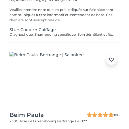
Veuillez prendre note que les prix indiqués sur Salonkee sont
communiqués à titre informatif et s'entendent de base. Ces
derniers sont susceptibles de...
Sh. + Coupe + Coiffage
Diagnostique, Shampooing spécifique, Soin démêlant et fixation inclus. Veuillez prendre note que les prix indiqués sur Salonkee sont communiqués à titre informatif et s'entendent de base. Ces derniers sont susceptibles de varier selon le diagnostic réalisé à votre arrivée au salon et l'expertise du professionnel à qui vous confiez votre beauté. Dans tous les cas, un devis précis vous sera proposé et toutes réalisations de prestations seront effectuées avec votre accord.
Beim Paula
180
238C, Rue de Luxembourg
Bertrange L-8077