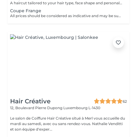
A haircut tailored to your hair type, face shape and personal style. The service includes consultation, cutting and final styling for a clean and flattering result. Result: refreshed hair shape, improved structure and an easy-to-maintain look. Recommended frequency: every 6 to 8 weeks, depending on the haircut and hair growth.
Coupe Frange
All prices should be considered as indicative and may be subject to change based on the type, duration and complexity of the service that is provided to you on site.
Hair Créative
62
12, Boulevard Pierre Dupong
Luxembourg L-1430
Le salon de Coiffure Hair Créative situé à Merl vous accueille du
mardi au samedi, avec ou sans rendez-vous. Nathalie Venditti
et son équipe d'exper...