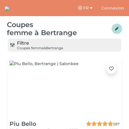
FR
Connexion
Coupes
femme
à
Bertrange
Filtre
Coupes femme
à
Bertrange
Piu Bello
287