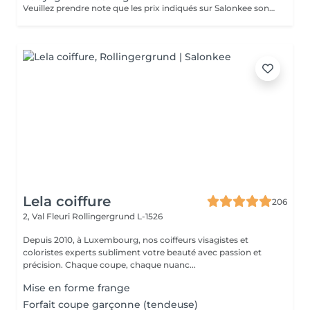
Veuillez prendre note que les prix indiqués sur Salonkee sont communiqués à titre informatif et s'entendent de base. Ces derniers sont susceptibles de varier selon le diagnostic réalisé à votre arrivée au salon et l'expertise du professionnel à qui vous confiez votre beauté. Dans tous les cas, un devis précis vous sera proposé et toutes réalisations de prestations seront effectuées avec votre accord. Un grand merci d'avance pour votre compréhension. Au plaisir de vous recevoir très vite.
Lela coiffure
206
2, Val Fleuri
Rollingergrund L-1526
Depuis 2010, à Luxembourg, nos coiffeurs visagistes et
coloristes experts subliment votre beauté avec passion et
précision. Chaque coupe, chaque nuanc...
Mise en forme frange
Forfait coupe garçonne (tendeuse)