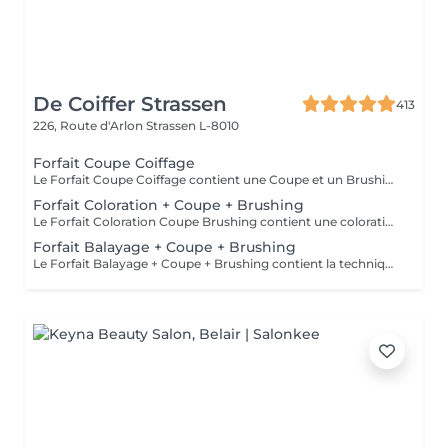
De Coiffer Strassen
413
226, Route d'Arlon
Strassen L-8010
Forfait Coupe Coiffage
Le Forfait Coupe Coiffage contient une Coupe et un Brushing. Dépendant de la longueur des cheveux, le prix peut varier. En cas de questions veuillez appeler au +352 26 31 07 11.
Forfait Coloration + Coupe + Brushing
Le Forfait Coloration Coupe Brushing contient une coloration des racines et une coupe. Dépendant de la quantité de couleur utilisée ou de la longueur des cheveux le prix peut varier. (Veuillez sélectionner le Forfait Balayage au cas où vous souhaitez avoir des mèches ou un Balayage.) En cas de questions veuillez appeler au +352 26 35 02 89
Forfait Balayage + Coupe + Brushing
Le Forfait Balayage + Coupe + Brushing contient la technique Balayage, un coulage (pour donner le bon reflet au Balayage), Olaplex, une Coupe et un Brushing. Dépendant de la quantité de produit utilisée ou de la longueur des cheveux, le prix peut varier. En cas de questions veuillez appeler au +352 26 35 02 89.