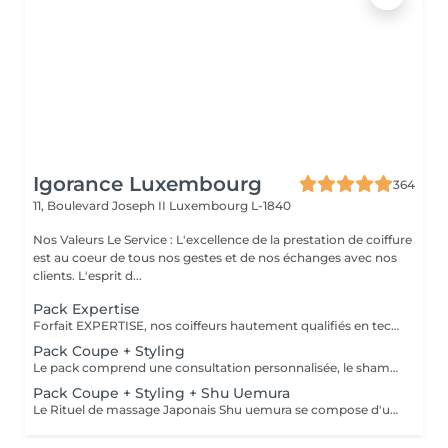
Igorance Luxembourg
364
11, Boulevard Joseph II
Luxembourg L-1840
Nos Valeurs Le Service : L'excellence de la prestation de coiffure
est au coeur de tous nos gestes et de nos échanges avec nos
clients. L'esprit d...
Pack Expertise
Forfait EXPERTISE, nos coiffeurs hautement qualifiés en technique anglo-saxonne, en formation continu et diplômés d’une académie anglaise à Paris. Vous offre une séance d’une heure avec votre coach en suivi beauté. Ce pack inclus : 1 h de prestation Un diagnostique personnalisé Shampoing spécifique Haircare Conditioner spécifique Produit de coiffage Coupe Styling Produit de finition
Pack Coupe + Styling
Le pack comprend une consultation personnalisée, le shampooing et le conditionneur spécifiques REDKEN , la coupe IGORANCE (finitions sur cheveux secs) , le séchage et les produits de styling REDKEN * Tarifs à titre indicatifs à confirmer après la consultation personnalisée établit auprès de votre coiffeur/stylist/spécialiste * La direction se réserve le droit d’apporter des modifications pour le bon fonctionnement du salon
Pack Coupe + Styling + Shu Uemura
Le Rituel de massage Japonais Shu uemura se compose d'un shampooing et d'un soin d'une durée de 30 minutes pour une relaxation une une réparation intense du cheveu et ensuite le pack coupe styling