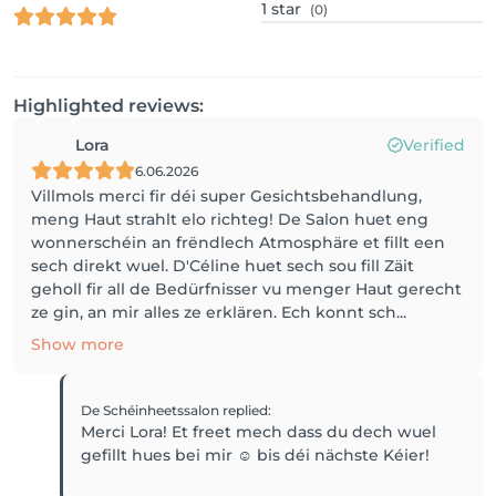
1
star
(0)
Highlighted reviews:
Lora
Verified
6.06.2026
Villmols merci fir déi super Gesichtsbehandlung,
meng Haut strahlt elo richteg! De Salon huet eng
wonnerschéin an frëndlech Atmosphäre et fillt een
sech direkt wuel. D'Céline huet sech sou fill Zäit
geholl fir all de Bedürfnisser vu menger Haut gerecht
ze gin, an mir alles ze erklären. Ech konnt sch...
Show more
De Schéinheetssalon
replied
:
Merci Lora! Et freet mech dass du dech wuel
gefillt hues bei mir ☺️ bis déi nächste Kéier!