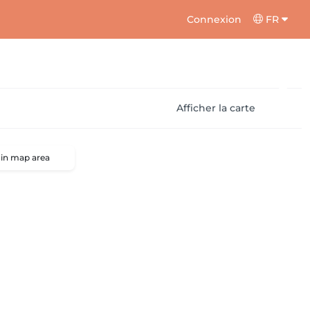
Connexion
FR
Afficher la carte
 in map area