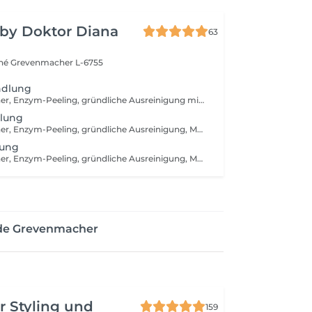
 by Doktor Diana
63
ché
Grevenmacher L-6755
ndlung
Abreinigung, Toner, Enzym-Peeling, gründliche Ausreinigung mit Hydrafacial Gerät, manuelle Ausreinigung (nach dem Bedarf), beruhigende Vliesmaske, Abschlusspflege, Sonnenschutzcreme
dlung
Abreinigung, Toner, Enzym-Peeling, gründliche Ausreinigung, Massage, Wirkstoffeinschleusen mit Kalt- und Heißhammergerät, Vliesmaske, Abschlusspflege, Sonnenschutzcreme
lung
Abreinigung, Toner, Enzym-Peeling, gründliche Ausreinigung, Massage, Radiofrequenzbehandlung, Vliesmaske, Abschlusspflege, Sonnenschutzcreme
 de Grevenmacher
r Styling und
159