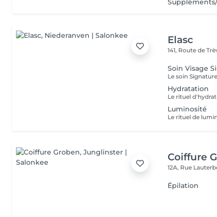
Suppléments
Elasc
141, Route de Tr
Soin Visage S
Hydratation
Luminosité
Coiffure 
12A, Rue Lauter
Épilation