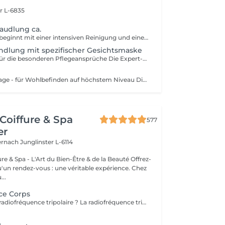
r L-6835
audlung ca.
Die Behandlung beginnt mit einer intensiven Reinigung und einem Gesichtswasser das Ihre Haut neutralisiert und beruhigt. Make-Up und Umwelteinflüsse werden sanft entfernt. Bei der anschließenden Behandlung werden ausschließlich auf die Bedürfnisse Ihrer Haut abgestimmte Produkte verwendet. Mit einem Peeling werden die oberste Zelllagen der Haut abgetragen und die Poren werden geöffnet. Unreinheiten der Haut werden professionell und sanft entfernt. Nach der Tiefenausreinigung freut sich die Haut auf eine entspannende Massage bei der Sie die Augen schließen dürfen und einfach nur genießen können. Eine wirkstoffreiche Maske rundet alles ab. Mit einer Pflegenden Creme wird die Behandlung abgeschlossen und Sie können entspannt in Ihren weiteren Tag starten. Diese Behandlung ist für alle Hauttypen geeignet.
ndlung mit spezifischer Gesichtsmaske
Aroma Expert - für die besonderen Pflegeansprüche Die Expert-Behandlungen sind die exklusivsten Decleor Behandlungen für höchste Pflegeansprüche. Neben den Ihrem Hauttyp entsprechenden Aromessencen und Baumes werden die konzentrierten Spezialmasken, die kurz vor dem Auftragen verrührt werden, in das Behandlungsritual integriert. - Maske Hydra Force für feuchtigkeitsarme Haut - Maske Aroma Lisse für sehr müde Haut - Maske Mate and Pure für Misch- und ölige Haut - Maske Harmonie Douceur Expert für empfindliche Haut Elemente der Aroma Expert Behandlung: Reinigungsritual (Reinigung, Intensivreinigung, mildes Peeling), Tiefenausreinigung und Massage für Gesicht, Hals und Dekolleté,Tagespflege. Diese Behandlung ist für alle Hauttypen geeignet.
GesichtAromassage - für Wohlbefinden auf höchstem Niveau Dies ist eine sanfte Massagebehandlung für alle, die Stressabbau, Beruhigung und Entspannung suchen, für entspannte Gesichtszüge und einen leuchtenden Teint. Genießen Sie die wohltuende Kraft Ätherischer Öle. Elemente der Aromassage Behandlung: Reinigungsritual (Reinigung, Intensivreinigung, mildes Peeling), Massage für Gesicht, Hals und Dekolleté, Maske, Tagespflege. Diese Behandlung ist für alle Hauttypen geeignet.
Coiffure & Spa
577
er
ternach
Junglinster L-6114
& Spa - L'Art du Bien-Être & de la Beauté Offrez-
un rendez-vous : une véritable expérience. Chez
..
ce Corps
Qu'est-ce que la radiofréquence tripolaire ? La radiofréquence tripolaire est l'une des méthodes non invasives les plus efficaces pour raffermir et tonifier visiblement la peau. La peau perd naturellement son élasticité et sa souplesse à cause du processus de vieillissement ou des fluctuations de poids, et à mesure que la peau s'amincit, les signes du temps deviennent plus fréquents. L'énergie radiofréquence stimule la contraction des fibres de collagène existantes et la production de nouvelles cellules pour lisser, tonifier et raffermir la peau. Les zones de traitement comprennent : Cou (uniquement sur les côtés et jamais devant); Double menton - Double menton ; Front; Autour des yeux; Joues; moustache chinoise; région de la mâchoire.