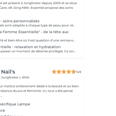
iel est présent à Junglinster depuis 2005 et se situe
ng Mëtt. Essentiel propose des soins
 - soins personnalisés
Les Soins Essentiels sont adaptés à chaque type de peau pour répondre à vos attentes et besoins. Incluant un diagnostique, un nettoyage et gommage adapté, les soins spécifiques d'hydratation, le modelage et drainage manuel du visage et une pose masque. Suivant les besoins diagnostiqués je vous proposerai un protocole se soin le plus adapté pour que vous obteniez le meilleur résultat. Le soin Global inclut les épilations sourcils et contour bouche. Le but des soins essentiels étant d'apporter un soulagement, un effet et une expérience adaptée pour des résultats durables. Inclure un massage INDIBA® à votre soin essentiel augmente les effets des soins apportés et augmente le résultat (oxygénation, détente musculaire, hydratation, anti-âge, anti inflammatoire, équilibrant) Le point fort du soin: le massage évidemment et le résultat grâce aux soins ciblés. Pour plus de renseignements n'hésitez pas à prendre contact avec nous. Pensez à réserver vos teintures, épilations etc séparément dans "les plus essentiels à réserver", ces prestations ne sont pas incluses dans le prix ni la durée d'un soin essentiel. A bientôt. Catherine
a Femme Essentielle" - de la tête aux
Un rituel de beauté et bien-être où il est question d'une remise en beauté de la tête aux pieds. Plus qu'un simple soin, le Rituel La Femme Essentielle est une parenthèse bien-être et beauté. Entre les mains expérimentées de Catherine Lecoq vous vous laisserez porter et surprendre. 2h30-3h lors desquelles vous n'avez rien à faire, ni à penser. Je m'en charge pour vous et je ne laisserai rien au hasard. Résultat: un émerveillement et un changement subtile pour vous embellir. Le rituel comprend un - soin du visage - remise en beauté des mains et pieds - remise en beauté des cils et sourcils - massages relaxants personnalisés -
tielle - relaxation et hydratation
Ce soin vous fera passer un moment de détente privilégié. Ce soin s'adresse à toutes et tous qui souhaite passer un moment agréable et oublier le quotidien. Hydratation, gommage, massage tout en douceur. Convient à tout type de peau (soins adaptés) Le point fort: Le massage sans aucun doute!
Nail's
149
e
Junglinster L-6140
n institut entièrement dédié à la beauté et au bien-
mbiance douce et féminine. Ici, tout a été pensé
..
Spécifique Lampe
nce