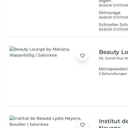
Algen
Skinovage
Schneller Sc
Beauty L
28, Grand-Rue
Wa
Micropowder
2 Behandlungen
Institut 