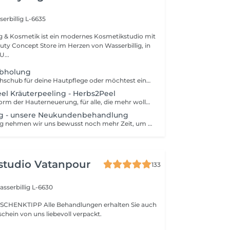
erbillig L-6635
ng & Kosmetik ist ein modernes Kosmetikstudio mit
uty Concept Store im Herzen von Wasserbillig, in
der neuen Mitte. U...
Abholung
Du brauchst Nachschub für deine Hautpflege oder möchtest einen Gutschein abholen? Dann ist dieser kurze Termin genau das Richtige für dich. Hier kannst du unkompliziert deine Produkte oder Gutscheine bei uns im Studio abholen ganz ohne Wartezeit und in entspannter Atmosphäre. Wichtig: Bitte beachte, dass es sich hierbei um einen reinen Abhol- oder Shopping-Termin handelt. Eine individuelle Hautanalyse oder Pflegeberatung ist aus Zeitgründen nicht möglich. Wir freuen uns auf dich!
el Kräuterpeeling - Herbs2Peel
Die intensivste Form der Hauterneuerung, für alle, die mehr wollen als nur einen Frische-Kick. Das Signature BPeel basiert auf der innovativen herbs2peel Methode und kombiniert natürliches Kräuterpeeling mit gezielter, individueller Wirkstoffbehandlung und Entspannungselementen. Feinste Kräuterpartikel werden in die Haut eingearbeitet und erzeugen eine gezielte Mikroirritation. Genau hier beginnt der Effekt: - die Durchblutung wird angeregt - der Stoffwechsel aktiviert - die Zellerneuerung stimuliert Gleichzeitig werden abgestorbene Hautzellen gelöst, während aktive Wirkstoffe tief in die Haut eingeschleust werden. Das Besondere: Es kommt nicht zu einem klassischen Schälprozess, sondern zu einer intensiven Regeneration mit sichtbarem Ergebnis. Du spürst den typischen Nervenkitzel während der Behandlung, ein Zeichen dafür, dass deine Haut arbeitet und auf Hochtouren regeneriert. Das Ergebnis: - klarere, ebenmäßigere Haut - feinere Poren - mehr Spannkraft und Elastizität - sichtbar mehr Glow - ein entspanntes Nervensystem Indikationen: - unreine Haut / Akne / verstopfte Poren - großporiges Hautbild - feuchtigkeitsarme Haut - erste Fältchen / Elastizitätsverlust - Hyperpigmentierung - fahle, gestresste Haut - Haut, die langfristig verbessert werden soll Kontraindikationen: - bekannte Allergien gegen Kräuter/Pflanzenstoffe - akute Hauterkrankungen oder Entzündungen - entzündliche Rosazea - offene Hautstellen / Wunden - stark gereizte Haut
g - unsere Neukundenbehandlung
Bei The Beginning nehmen wir uns bewusst noch mehr Zeit, um deine Haut ganzheitlich zu analysieren und zu verstehen. Dafür kombinieren wir eine ausführliche Anamnese mit einer modernen digitalen Hautanalyse: Mithilfe eines speziellen Gerätes können wir nicht nur die Oberfläche betrachten, sondern auch tiefere Hautschichten sichtbar machen und mögliche zukünftige Hautveränderungen frühzeitig erkennen. Beratung und Analyse stehen hier im Fokus: Gemeinsam erstellen wir nicht nur einen individuellen Behandlungsplan für die kommenden Wochen und Monate, sondern entwickeln auch einen auf deine Haut abgestimmten Heimpflegeplan. Denn echte Hautveränderungen entstehen nur dann, wenn Behandlung und Heimpflege perfekt zusammenspielen. Nur wer zu Hause konsequent mitarbeitet, wird das volle Potenzial seiner Haut entfalten können und genau dafür geben wir dir ganz viele personalisierte & wertvolle Tipps an die Hand. Natürlich gehört zu deinem ersten Termin auch eine entspannte, individuell auf deine Hautbedürfnisse angepasste wirkstoffbasierte Behandlung. Je nach Hautbild integrieren wir erste Reinigungs- und Pflegeschritte, sanfte Peelings und hochaktive Wirkstoffe. Als kleines Willkommensgeschenk erhältst du bei deinem ersten Termin eine hochwertige Kennenlerngröße eines für dich ausgewählten Produkt. Erlebe The Beginning als den ersten Schritt zu einer Haut, die nicht nur gepflegt aussieht, sondern langfristig gesünder, widerstandsfähiger und strahlender wird.
studio Vatanpour
133
sserbillig L-6630
SCHENKTIPP Alle Behandlungen erhalten Sie auch
chein von uns liebevoll verpackt.