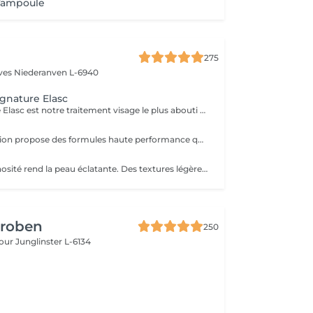
/ampoule
275
èves
Niederanven L-6940
ignature Elasc
Le soin Signature Elasc est notre traitement visage le plus abouti et personnalisé. Conçu spécialement pour vous, par notre équipe, ce rituel est une véritable expérience sensorielle pour vous détendre, raviver l'éclat de votre teint, redessiner les contours de votre visage et revitaliser votre peau en profondeur. Ce soin multi-actions combine des produits cosméceutiques ultra-performants, des gestes experts et l'utilisation de pierres en quartz rose ou de jade verte en fonction de votre peau. Le soin débute par un nettoyage précis de votre peau et par une exfoliation douce aux manuvres stimulantes pour lisser et illuminer le teint. Après un travail technique avec la pierre et la pose d'un masque crème spécifique vient le massage Signature : une combinaison de manuvres liftantes, drainantes, tonifiantes et sculptantes avec une huile de haute qualité. Votre peau est ainsi lumineuse, décongestionnée, hydratée, liftée et raffermie. Ce soin Signature Elasc convient à tous les types de peau : teint terne, peau déshydratée, perte de fermeté, premiers signes de l'âge mais aussi pour toute personne ayant besoin d'une pause bien-être ou recherchant le cocooning et la chaleur caractéristiques à notre institut Elasc.
Le rituel d'hydration propose des formules haute performance qui s'attaquent stratégiquement à tous les paramètres de la déshydratation. Ciblés, ils améliorent le manteau hydrolipidique, la teneur en NMF est le ciment intercellulaire.
Le rituel de luminosité rend la peau éclatante. Des textures légères et fraïches affinent le grain de peau pour une peau qui brille de santé et de pureté - une beauté éclatante.
Groben
250
bour
Junglinster L-6134