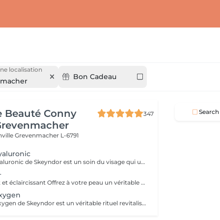
ne localisation
Bon Cadeau
nmacher
de Beauté Conny
Search
347
Grevenmacher
nville
Grevenmacher L-6791
aluronic
Le traitement Hyaluronic de Skeyndor est un soin du visage qui utilise l'acide hyaluronique pour hydrater, raffermir et repulper la peau. Il revitalise les peaux sèches, lisse les ridules et améliore la texture de la peau grâce à une hydratation intense et à des ingrédients nourrissants.
+
Soin coup d'éclat et éclaircissant Offrez à votre peau un véritable bain de lumière avec ce soin d'exception. Sa synergie hautement concentrée en antioxydants revitalise intensément les peaux fatiguées, ternes et en manque d'éclat. Il aide à neutraliser les radicaux libres tout en renforçant la barrière cutanée pour une peau visiblement plus résistante et protégée. Résultat : le teint est sublimé, plus uniforme et éclatant, avec un effet bonne mine immédiat et durable.
xygen
Le soin Power Oxygen de Skeyndor est un véritable rituel revitalisant, conçu pour infuser la peau en oxygène et lui redonner toute sa vitalité. Il stimule en profondeur la régénération cellulaire, optimise l'oxygénation cutanée et renforce la barrière protectrice de la peau. Résultat : la peau est intensément revitalisée, parfaitement hydratée et sublimée d'un éclat frais, lumineux et énergisant.