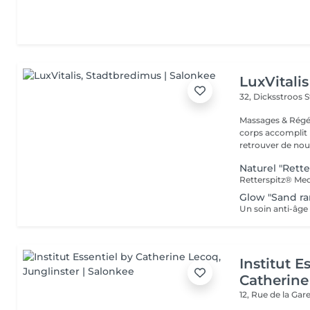
LuxVitalis
32, Dicksstroos
S
Massages & Régé
corps accomplit b
retrouver de nouv
Naturel "Rette
Glow "Sand rar
Institut E
Catherine
12, Rue de la Gar