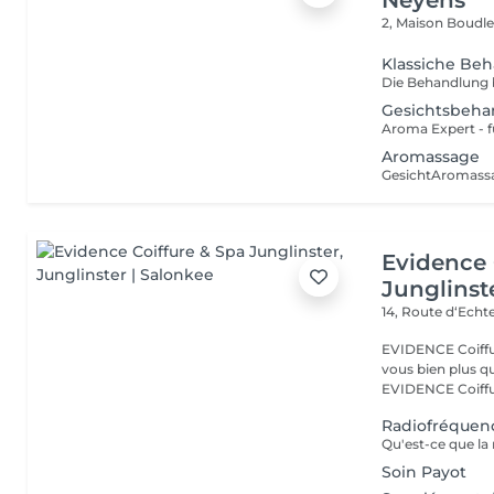
Neyens
2, Maison
Boudle
Klassiche Beh
Gesichtsbeha
Aromassage
Evidence 
Junglinst
14, Route d‘Ech
EVIDENCE Coiffure 
vous bien plus qu'
EVIDENCE Coiffu.
Radiofréquen
Soin Payot