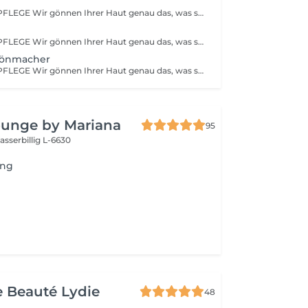
BABOR SYSTEMPFLEGE Wir gönnen Ihrer Haut genau das, was sie braucht und verwöhnen sie mit einer tiefenwirksamen Reinigung und Vorbereitungsmaske, einem hoch-dosierten Fluid, einer stimulierenden Massage sowie einer wirkstoffintensiven Pflegemaske. Und all das natürlich abgestimmt auf Ihr persönliches Hautbedürfnis.
BABOR SYSTEMPFLEGE Wir gönnen Ihrer Haut genau das, was sie braucht und verwöhnen sie mit einer tiefenwirksamen Reinigung und Vorbereitungsmaske, einem hoch-dosierten Fluid, einer stimulierenden Massage sowie einer wirkstoffintensiven Pflegemaske. Und all das natürlich abgestimmt auf Ihr persönliches Hautbedürfnis.
hönmacher
BABOR SYSTEMPFLEGE Wir gönnen Ihrer Haut genau das, was sie braucht und verwöhnen sie mit einer tiefenwirksamen Reinigung und Vorbereitungsmaske, einem hoch-dosierten Fluid, einer stimulierenden Massage sowie einer wirkstoffintensiven Pflegemaske. Und all das natürlich abgestimmt auf Ihr persönliches Hautbedürfnis.
ounge by Mariana
95
sserbillig L-6630
ing
de Beauté Lydie
48