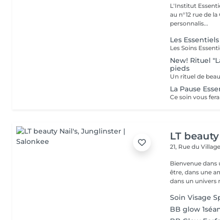
L'Institut Essent
au n°12 rue de la Gare, dit Jo
personnalis...
Les Essentiels
New! Rituel "L
pieds
La Pause Essen
LT beauty 
21, Rue du Villag
Bienvenue dans u
être, dans une a
dans un univers r.
Soin Visage 
BB glow 1séa