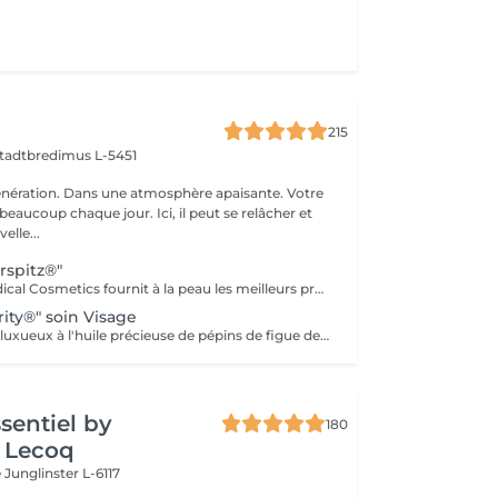
215
tadtbredimus L-5451
nération. Dans une atmosphère apaisante. Votre
eaucoup chaque jour. Ici, il peut se relâcher et
elle...
rspitz®"
Retterspitz® Medical Cosmetics fournit à la peau les meilleurs produits et ingrédients de soins naturels. Le savoir traditionnel garantit une peau éclatante. Une peau bien soignée est une belle peau. Un teint frais et éclatant n'est pas une question d'âge, mais de soin. La peau est approvisionnée avec les meilleurs ingrédients de soin et des ingrédients naturels tels que le Q10, la provitamine B5, l'urée, des huiles précieuses et des extraits de plantes sélectionnés. Pour Retterspitz, un soin constant signifie également éviter systématiquement les additifs artificiels tels que les agents odorants, les émulsifiants critiques, les composants d'origine animale, les nanoparticules, les conservateurs inutiles, les microplastiques et bien plus encore... Nettoyage, gommage, massage du visage, soin final.
ity®" soin Visage
Un soin anti-âge luxueux à l'huile précieuse de pépins de figue de Barbarie régénère et laisse un teint éclatant de fraîcheur. Comprend un nettoyant, un masque, un sérum contour des yeux et une crème de finition. Ingrédients naturels et certifiés : 99 % d'origine naturelle, enrichis en huiles végétales précieuses et certifiés Cosmos Natural, gage d'une qualité irréprochable et de pratiques éthiques.
ssentiel by
180
 Lecoq
e
Junglinster L-6117