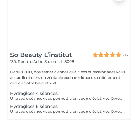
So Beauty L’institut
595
130, Route d'Arlon
Strassen L-8008
Depuis 2019, nos esthéticiennes qualifiées et passionnées vous
accueillent dans un véritable écrin de douceur, entièrement
dédié à votre bien-être et ...
Hydragloss 4 séances
Une seule séance vous permettra un coup d’éclat, vos lèvres seront plus confortables, plus lisses, repulpées avec un peu plus de volume. Pour un résultat durable, l’idéal est de faire ce soin sous forme de cure de 4 à 10 séances. Vos lèvres seront hydratées, libérées de l’inconfort de la sécheresse.
Hydragloss 6 séances
Une seule séance vous permettra un coup d’éclat, vos lèvres seront plus confortables, plus lisses, repulpées avec un peu plus de volume. Pour un résultat durable, l’idéal est de faire ce soin sous forme de cure de 4 à 10 séances.