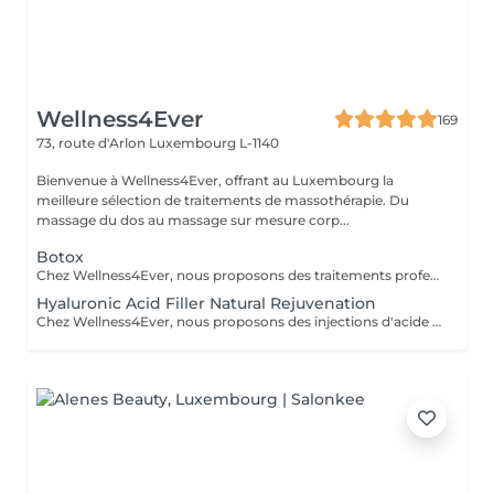
Wellness4Ever
169
73, route d'Arlon
Luxembourg L-1140
Bienvenue à Wellness4Ever, offrant au Luxembourg la
meilleure sélection de traitements de massothérapie. Du
massage du dos au massage sur mesure corp...
Botox
Chez Wellness4Ever, nous proposons des traitements professionnels de Botox, exclusivement réalisés par un médecin spécialisé afin de garantir une expertise et une prise en charge optimale. Nos séances de Botox permettent de lisser les rides du front, les pattes d'oie et les rides du lion, offrant un résultat naturel qui sublime votre visage. L'intervention est rapide, nécessite peu de temps de récupération et est effectuée avec précision.
Hyaluronic Acid Filler Natural Rejuvenation
Chez Wellness4Ever, nous proposons des injections d'acide hyaluronique (fillers), réalisées exclusivement par un médecin spécialisé afin de restaurer les volumes, lisser les rides et sublimer les contours du visage. Ce traitement non chirurgical permet de rajeunir efficacement les lèvres, les pommettes, les sillons nasogéniens et l'ovale du visage, offrant un résultat naturel et harmonieux. La procédure est rapide, peu invasive et procure une amélioration immédiate et durable.