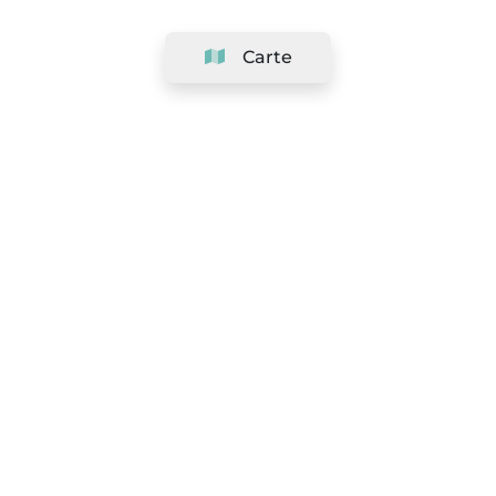
Carte
Société
Support
Équipe
&
Carrières
Référencer votre salon
Légal
Exercer le droit de rétractation
Conditions Générales