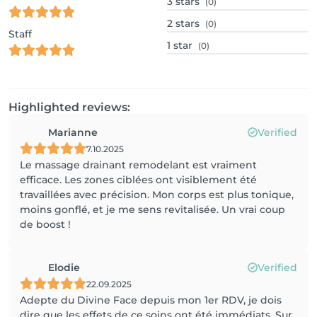
3
stars
(0)
2
stars
(0)
Staff
1
star
(0)
Highlighted reviews:
Marianne
Verified
7.10.2025
Le massage drainant remodelant est vraiment
efficace. Les zones ciblées ont visiblement été
travaillées avec précision. Mon corps est plus tonique,
moins gonflé, et je me sens revitalisée. Un vrai coup
de boost !
Elodie
Verified
22.09.2025
Adepte du Divine Face depuis mon 1er RDV, je dois
dire que les effets de ce soins ont été immédiats. Sur