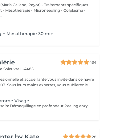
 (Maria Galland, Payot) - Traitements spécifiques
ift - Mésothérapie - Microneedling - Colplasma -
 ...
g + Mesotherapie 30 min
alérie
434
em
Soleuvre L-4485
ssionnelle et accueillante vous invite dans ce havre
03. Sous leurs mains expertes, vous oublierez le
.
amme Visage
Déroulement du soin: Démaquillage en profondeur Peeling enzymatique ou acide peel HF HI-Tech Performance Boost Meso-Led Découvrez l'innovation technologique et cosmétique la plus avancée. Grâce à Megan, prenez soin de votre peau et améliorez la grâce à un système qui permet une régénération cellulaire extraordinaire à partir des couches les plus profondes du tissu cutané. Pour la première fois, Tri Synergy Tech associe tout le potentiel des éléments HI-Freq, Dermaboost et Deep RGB à un appareil multi-traitement unique qui crée une synergie parfaite aux effets spectaculaires. Des traitements personnalisés selon vos besoins sont à votre disposition. Pour un effet profondeur et longue durée, nous vous proposons une cure de ce soin de 6 séances sur 3 semaines! (5+1 séance gratuite)
nter by Kate
28