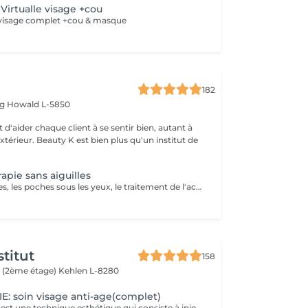
Virtualle visage +cou
 visage complet +cou & masque
182
rg
Howald L-5850
 d'aider chaque client à se sentir bien, autant à
'extérieur. Beauty K est bien plus qu'un institut de
apie sans aiguilles
Idéal pour les rides, les poches sous les yeux, le traitement de l'acné, le relâchement cutané et la cellulite. La mésothérapie permet de faire pénétrer les principes actifs dans la peau par système intercellulaire.
titut
158
 (2ème étage)
Kehlen L-8280
 soin visage anti-age(complet)
La mésothérapie est une technique esthétique qui consiste à injecter de petites quantités de substances actives (vitamines, minéraux, acide hyaluronique, etc.) directement dans les couches superficielles de la peau. Elle est utilisée pour améliorer l'aspect de la peau et stimuler la régénération cellulaire. Les Bienfaits de la Mésothérapie Hydratation intense et rajeunissement cutané Apporte un coup d'éclat immédiat à la peau. Réduit les rides et les ridules en stimulant la production de collagène et d'élastine. Hydrate en profondeur et améliore la texture de la peau. Traite les taches pigmentaires, les cicatrices d'acné et la rosacée. Aide à uniformiser le teint et à réduire les imperfections. Pourquoi Choisir la Mésothérapie ? Traitement peu invasif et pratiquement indolore. Effet naturel et progressif, sans chirurgie ni éviction sociale. Résultats visibles après quelques séances seulement. Un soin idéal pour retrouver une peau éclatante, un corps raffermi et une chevelure en pleine santé !