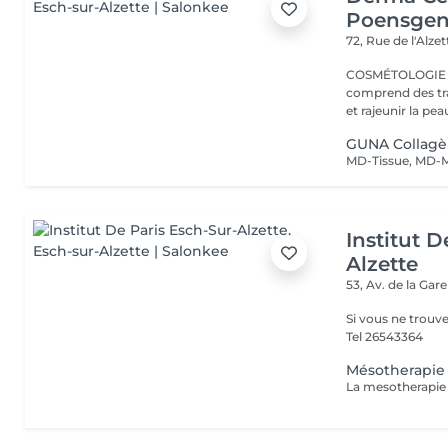
Poensge
72, Rue de l'Alze
COSMÉTOLOGIE ESTHÉTIQUE La 
comprend des tra
GUNA Collag
Institut D
Alzette
53, Av. de la Gar
Si vous ne trouv
Tel 26543364
Mésotherapie 