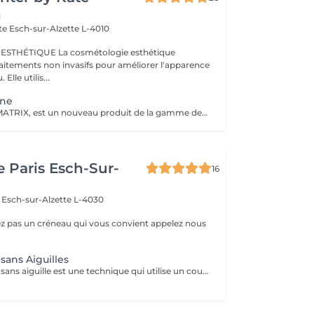
n
tte
Esch-sur-Alzette L-4010
cosmétologie esthétique
itements non invasifs pour améliorer l'apparence
et rajeunir la peau. Elle utilis...
ène
MD-Tissue, MD-MATRIX, est un nouveau produit de la gamme des dispositifs médicaux recommandés aussi bien pour les femmes que pour les hommes. Le collagène contenu dans le produit hydrate intensément les peaux matures et réduit l'apparence des rides et autres signes du vieillissement cutané (y compris le photovieillissement). La préparation peut être injectée directement dans des zones spécifiques de la peau pour remodeler mécaniquement les tissus et lisser les rides. La préparation a été enrichie d'ingrédients actifs supplémentaires tels que l'acide ascorbique (vitamine C), le magnésium, le chlorhydrate de pyridoxine (vitamine B6), la riboflavine (vitamine B2), la thiamine (vitamine B1). MD-Tissue peut être utilisé seul, ainsi que comme support pour d'autres préparations utilisées en médecine esthétique, comme l'acide hyaluronique ou le botox. Application: - effet anti-âge, - réduction des effets du photovieillissement, - correction des rides, - raffermissant, - Stärkt das extrazelluläre Matrixgewebe,
e Paris Esch-Sur-
16
e
Esch-sur-Alzette L-4030
ez pas un créneau qui vous convient appelez nous
sans Aiguilles
La mesotherapie sans aiguille est une technique qui utilise un courant galvanique afin d'ouvrir les pores de la peau et y faire pénétrer le sérum plus en profondeur sans laisser de marques ou d'irritations