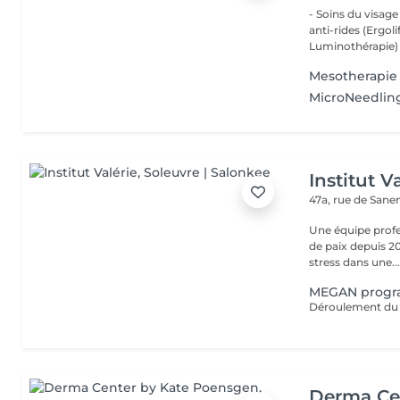
- Soins du visage
anti-rides (Ergol
Luminothérapie) -
Mesotherapie
MicroNeedlin
Institut V
47a, rue de San
Une équipe profe
de paix depuis 20
stress dans une..
MEGAN progr
Derma Ce