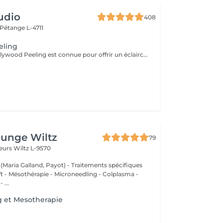
udio
408
Pétange L-4711
eling
La technique Hollywood Peeling est connue pour offrir un éclaircissement immédiat de la peau et une apparence lisse et rafraîchie. Il est idéal pour les personnes ayant une peau à tendance acnéique, un teint terne ou des signes de vieillissement, et il est particulièrement bénéfique avant un événement spécial en raison de ses résultats rapides et visibles. Contre Indications: - Non recommandé pour les peaux foncées.
ounge Wiltz
79
deurs
Wiltz L-9570
 (Maria Galland, Payot) - Traitements spécifiques
ift - Mésothérapie - Microneedling - Colplasma -
 ...
g et Mesotherapie