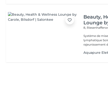
Beauty, H
Lounge b
8, Riesenhaffer
Système de mise en
lymphatique Soin du visage classique Aquapure Nettoyage et
Aquapure Elek