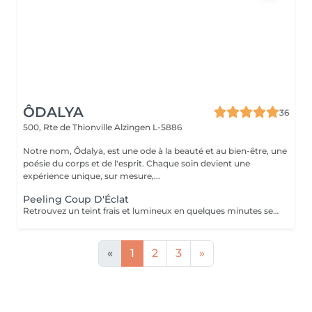
ÔDALYA
36
500, Rte de Thionville
Alzingen L-5886
Notre nom, Ôdalya, est une ode à la beauté et au bien-être, une
poésie du corps et de l'esprit. Chaque soin devient une
expérience unique, sur mesure,...
Peeling Coup D'Éclat
Retrouvez un teint frais et lumineux en quelques minutes seulement! Idéal avant un évènement, ou pour booster l'éclat de votre peau, ce peeling est adapté à tous les types de peaux.
«
1
2
3
»