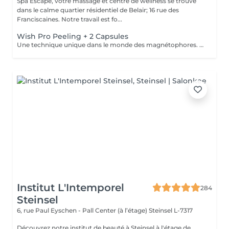
Spa Escape, votre massage et centre de wellness se trouve
dans le calme quartier résidentiel de Belair; 16 rue des
Franciscaines. Notre travail est fo...
Wish Pro Peeling + 2 Capsules
Une technique unique dans le monde des magnétophores. Grâce à l'attraction des champs magnétiques encapsulés dans une mini machine tenue à la main, cette technique permet de forcer le passage des actifs cosmétiques à travers la barrière cutanée pour agir au cur des cellules. Résultat visible dès la première séance. Les capsules sont soigneusement choisies en fonction d'une consultation avec votre pour vos besoins spécifiques. Une peau d'apparence jeune sans injections !
Institut L'Intemporel
284
Steinsel
6, rue Paul Eyschen - Pall Center (à l’étage)
Steinsel L-7317
Découvrez notre institut de beauté à Steinsel à l'étage de