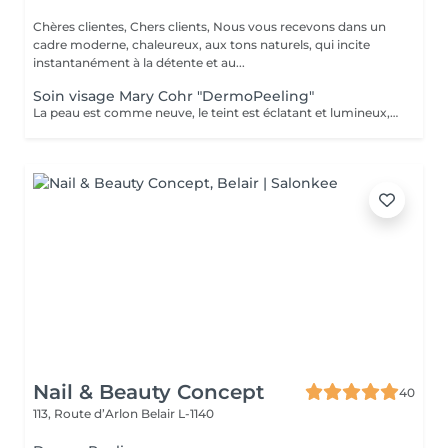
Chères clientes, Chers clients, Nous vous recevons dans un
cadre moderne, chaleureux, aux tons naturels, qui incite
instantanément à la détente et au...
Soin visage Mary Cohr "DermoPeeling"
La peau est comme neuve, le teint est éclatant et lumineux, le visage parait visiblement plus jeune et les tâches brunes sont atténuées.
Nail & Beauty Concept
40
113, Route d’Arlon
Belair L-1140