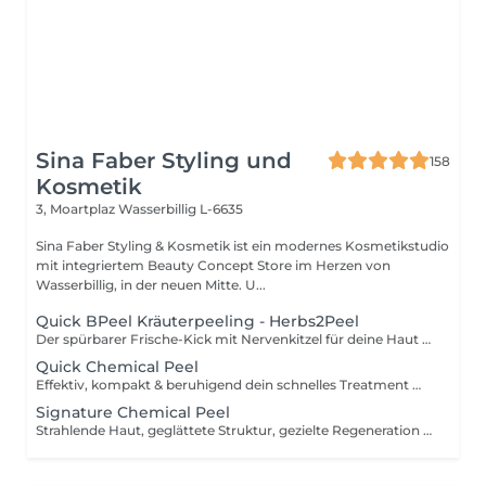
Sina Faber Styling und
158
Kosmetik
3, Moartplaz
Wasserbillig L-6635
Sina Faber Styling & Kosmetik ist ein modernes Kosmetikstudio
mit integriertem Beauty Concept Store im Herzen von
Wasserbillig, in der neuen Mitte. U...
Quick BPeel Kräuterpeeling - Herbs2Peel
Der spürbarer Frische-Kick mit Nervenkitzel für deine Haut - sofort mehr Ausstrahlung. Unsere Quick BPeel Behandlung basiert auf der innovativen herbs2peel Methode, einer Kombination aus natürlichem Kräuterpeeling und intensiver Regeneration. Feinste Kräuterpartikel werden in die Haut einmassiert und erzeugen eine gezielte Mikroirritation. Genau hier beginnt der Effekt: - die Durchblutung wird angeregt - der Stoffwechsel aktiviert - die Haut beginnt sich von innen heraus zu erneuern Gleichzeitig werden abgestorbene Hautzellen sanft gelöst, während wertvolle Wirkstoffe tief in die Haut eingeschleust werden. Das Besondere: Es kommt nicht zu einem klassischen Schälprozess, sondern zu einer sichtbaren Verbesserung ohne Ausfallzeit. Du spürst den typischen Nervenkitzel während der Behandlung - ein Zeichen dafür, dass deine Haut arbeitet und aktiviert wird. Das Ergebnis: - sofort mehr Glow - frischeres Hautbild - sichtbar mehr Ebenmäßigkeit Das Quick BPeel ist die kompakte Express-Version der Behandlung. Der Fokus liegt auf Aktivierung, Glow und sofortigem Effekt, ohne intensive Zusatzmodule. Perfekt für: - schnelle Ergebnisse - Event-Vorbereitung - Einstieg in die Methode Indikationen: - fahle, müde Haut - fehlender Glow - Unreinheiten - unruhiges Hautbild (Hyperpigmentierung) Kontraindikationen: - bekannte Allergien gegen Kräuter/Pflanzenstoffe - akute Hauterkrankungen oder Entzündungen - entzündliche Rosazea - offene Hautstellen / Wunden stark gereizte Haut
Quick Chemical Peel
Effektiv, kompakt & beruhigend dein schnelles Treatment mit Tiefenwirkung. Du möchtest eine gezielte Hauterneuerung, hast aber wenig Zeit oder möchtest erstmal etwas Kleineres ausprobieren? Dann ist diese Behandlung genau das Richtige für dich: Ein kompaktes, schnelles Treatment mit intensiver Wirkung ideal als Frischekick oder als sanfter Einstieg in die Welt der Fruchtsäuren. Was macht das Treatment so besonders? Diese Behandlung ist eine verkürzte Variante unserer großen Säurebehandlung aber mit gleichem Anspruch an Qualität, Wirkung und Individualität. Wir arbeiten entweder mit einer klassischen Fruchtsäure oder einer Pro Acid Variante abgestimmt auf deine Haut und deine aktuelle Situation. Der Unterschied: Weniger Schritte, kürzere Behandlungszeit, kompakter Ablauf und ein absoluter Fokus auf Regeneration und Beruhigung. Ablauf: Sanfte Doppel-Reinigung Auftragen des individuell gewählten Säurekomplexes Neutralisation Beruhigende Alginat-Maske zur sofortigen Rötungsreduktion und Hautberuhigung Abschlusspflege Was du bekommst: Einen sichtbaren Frischekick Verfeinerte Hautstruktur Gepflegte, glatte und regenerierte Haut Kurz gesagt: Dein schneller Weg zu klarer, strahlender Haut in unter einer Stunde.
Signature Chemical Peel
Strahlende Haut, geglättete Struktur, gezielte Regeneration abgestimmt auf dein aktuelles Hautbedürfnis. Diese Behandlung ist unsere wirkstoffbasierte Signature-Behandlung erweitert um ein professionelles Säurepeeling. Statt eines leichten Peelings setzen wir in einem zentralen Schritt gezielt eine Fruchtsäure oder einen modernen Pro Acid Komplex ein, um deine Haut sichtbar zu erneuern, zu verfeinern und zu klären. Welche Variante zum Einsatz kommt, entscheiden wir immer individuell je nach Hautbild, Ziel, Empfindlichkeit und Jahreszeit. Anwendungsbereiche & Ziele: Unreine oder entzündliche Haut klären Pigmentflecken mildern Feine Linien & Fältchen glätten Hautstruktur & Porenbild verbessern Einen frischen, strahlenden Glow erzeugen Zwei Säureoptionen individuell abgestimmt: Fruchtsäure (klassisch eher Herbst/Winter) -Glykolsäure, Milchsäure, Mandelsäure oder Weinsäure -Fördert die Zellerneuerung & glättet sichtbar -Ideal bei: Unreinheiten, Pigmentstörungen, Falten, fahlem Teint Pro Acid Komplex (hautschonend ganzjährig, auch im Sommer) -Besonders mild, regenerierend & feuchtigkeitsspendend -Ideal bei sensibler Haut oder als sanfter Einstieg Ablauf der Behandlung: Anamnese & Hautanalyse Sanfte Reinigung Professionelles Säurepeeling Neutralisation intensive Wirkstoffversorgung Maske Augen- & Lippenpflege Abschlusspflege & SPF Du kannst diese Behandlung individuell erweitern zum Beispiel durch: Ultraschall zur Wirkstoffverstärkung LED-Lichttherapie für gezielte Hautregeneration & Beruhigung Microneedling z.B. punktuell bei Pigmentflecken oder Narben Hinweis: Nur nach ausführlicher Hautanalyse nicht geeignet bei super sensibler Haut, akuten Ekzemen oder gestörter Hautbarriere.