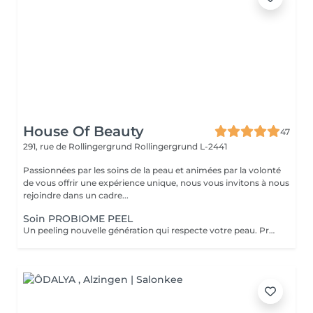
House Of Beauty
47
291, rue de Rollingergrund
Rollingergrund L-2441
Passionnées par les soins de la peau et animées par la volonté
de vous offrir une expérience unique, nous vous invitons à nous
rejoindre dans un cadre...
Soin PROBIOME PEEL
Un peeling nouvelle génération qui respecte votre peau. Probiome Peel associe la puissance d'un peeling sur-mesure à une restauration profonde du microbiome cutané. 5 peelings personnalisés selon votre type de peau et vos besoins (éclat, imperfections, taches, rides, texture irrégulière). Action renouvelante, lissante et clarifiante tout en renforçant la barrière cutanée. Formule enrichie en Multibiotic Complex, qui équilibre la flore cutanée et prévient les irritations. Rituel Post-Peeling (kit 7 Days) intégré dans le prix du soin. Aide à restaurer la peau, renforcer la barrière cutanée et préserver les résultats obtenus en cabine. Résultat : Effet « peau neuve » durable et éclat du teint retrouvé. Une peau plus lumineuse, plus lisse et visiblement renouvelée dès la première séance, sans irritations.