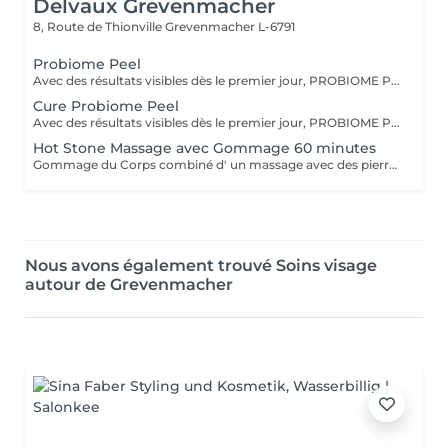
Delvaux Grevenmacher
8, Route de Thionville
Grevenmacher L-6791
Probiome Peel
Avec des résultats visibles dès le premier jour, PROBIOME PEEL est le traitement professionnel avec le plus grand pouvoir régénérant. 5 peelings hautement efficaces, formulés avec une combinaison spécifique d'acides qui s'adaptent à chaque besoin et chaque type de peau. Un traitement personnalisé et avancé ! Avec chaque traitement, vous recevez un Kit pour la maison pour les 7 jours suivantes, pour une régénération et restauration compléte de la peau ( intégré dans le prix de vente )
Cure Probiome Peel
Avec des résultats visibles dès le premier jour, PROBIOME PEEL est le traitement professionnel avec le plus grand pouvoir régénérant. 5 peelings hautement efficaces, formulés avec une combinaison spécifique d'acides qui s'adaptent à chaque besoin et chaque type de peau. Un traitement personnalisé et avancé ! Avec chaque traitement, vous recevez un Kit pour la maison pour les 7 jours suivantes, pour une régénération et restauration compléte de la peau ( intégré dans le prix de vente )
Hot Stone Massage avec Gommage 60 minutes
Gommage du Corps combiné d' un massage avec des pierres chaudes
Nous avons également trouvé Soins visage
autour de Grevenmacher