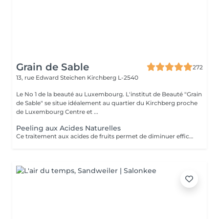
Grain de Sable
272
13, rue Edward Steichen
Kirchberg L-2540
Le No 1 de la beauté au Luxembourg. L'institut de Beauté "Grain
de Sable" se situe idéalement au quartier du Kirchberg proche
de Luxembourg Centre et ...
Peeling aux Acides Naturelles
Ce traitement aux acides de fruits permet de diminuer efficacement et en profondeur les imperfections telle que les cicatrices, les boutons, les tâches pigmentaires, les rides et ridules ect. Il est parfaitement adapté à tous les types de peaux même les plus sensibles ! Ce traitement va permettre d'accélérer le renouvellement cellulaire, atténuer les signes de l'âge afin de retrouver une peau neuve et lisse ainsi qu'un teint éclatant. Il est composé de 5 formulations différentes d'acides de fruits à 30%.