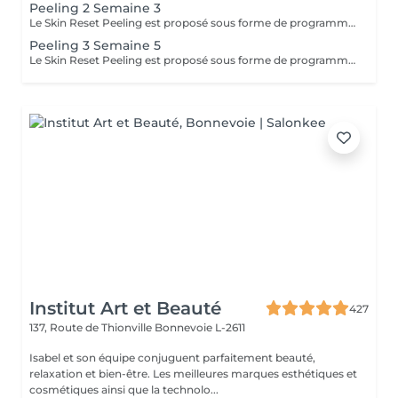
Peeling 2 Semaine 3
Le Skin Reset Peeling est proposé sous forme de programme de 4 soins, réalisés toutes les 2 semaines, afin de relancer progressivement le renouvellement de la peau et d'améliorer sa qualité en profondeur. Chaque séance est adaptée aux besoins de votre peau et permet d'agir de manière ciblée sur l'éclat, la texture, les imperfections ou les irrégularités du teint. Au fil des séances, la peau devient plus lisse, plus lumineuse et visiblement plus uniforme. Ce programme permet d'obtenir des résultats progressifs et durables, tout en respectant l'équilibre et la sensibilité de votre peau. Afin d'optimiser les résultats, une routine de soins adaptée à domicile vous sera recommandée et devra être suivie avant, pendant et après le programme. Idéal en changement de saison ou en cas de déséquilibres cutanés.
Peeling 3 Semaine 5
Le Skin Reset Peeling est proposé sous forme de programme de 4 soins, réalisés toutes les 2 semaines, afin de relancer progressivement le renouvellement de la peau et d'améliorer sa qualité en profondeur. Chaque séance est adaptée aux besoins de votre peau et permet d'agir de manière ciblée sur l'éclat, la texture, les imperfections ou les irrégularités du teint. Au fil des séances, la peau devient plus lisse, plus lumineuse et visiblement plus uniforme. Ce programme permet d'obtenir des résultats progressifs et durables, tout en respectant l'équilibre et la sensibilité de votre peau. Afin d'optimiser les résultats, une routine de soins adaptée à domicile vous sera recommandée et devra être suivie avant, pendant et après le programme. Idéal en changement de saison ou en cas de déséquilibres cutanés.
Institut Art et Beauté
427
137, Route de Thionville
Bonnevoie L-2611
Isabel et son équipe conjuguent parfaitement beauté,
relaxation et bien-être. Les meilleures marques esthétiques et
cosmétiques ainsi que la technolo...