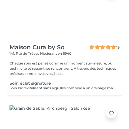
Maison Cura by So
19
141, Rte de Trèves
Niederanven 6940
Chaque soin est pensé comme un moment sur-mesure, ou
technicité et ressenti se rencontrent. A travers des techniques
précises et non invasives, j'acc...
Soin éclat signature
Soin biorevitalisant sans aiguilles combiné à un drainage manuel lent et doux pour stimuler la circulation, repulper et revitaliser la peau. Idéal pour améliorer l'éclat, l'élasticité et la fermeté du visage ou du cou. Chaque séance est personnalisée selon vos besoins, pour des résultats visibles et durables