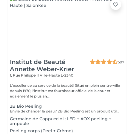
Institut de Beauté
597
Annette Weber-Krier
1, Rue Philippe II
Ville-Haute L-2340
L'excellence au service de la beauté! Situé en plein centre-ville
depuis 1970, l'institut est fournisseur officiel de la cour et
également le plus an...
2B Bio Peeling
Envie de changer la peau? 2B Bio Peeling est un produit utilisé en micro-dermabrasion manuelle (sans utilisation d'appareillages). Cette méthode d'abrasion de la surface de l'épiderme vise à éliminer les cellules mortes qui forment la couche cornée. Contrairement à d'autres traitements-peelings qui ne travaillent qu'en surface, 2B Bio Peeling déclenche le processus d'exfoliation de l'intérieur. Votre peau est purifiée en profondeur, le métabolisme cellulaire est réactivé, les pores dilatés sont resserrés et la pigmentation est réduite. Un résultat éblouissant qui vous illumine immédiatement.
Germaine de Cappuccini : LED + AOX peeling +
ampoule
Peeling corps (Peel + Crème)