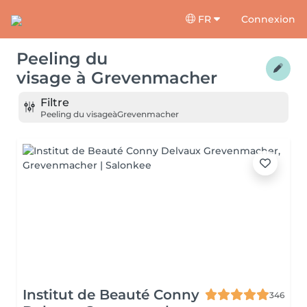
FR
Connexion
Peeling du
visage
à
Grevenmacher
Filtre
Peeling du visage
à
Grevenmacher
Institut de Beauté Conny
346