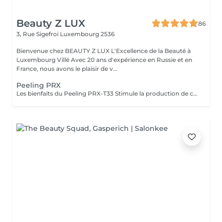
Beauty Z LUX
86
3, Rue Sigefroi
Luxembourg 2536
Bienvenue chez BEAUTY Z LUX L'Excellence de la Beauté à
Luxembourg Villé Avec 20 ans d'expérience en Russie et en
France, nous avons le plaisir de v...
Peeling PRX
Les bienfaits du Peeling PRX-T33 Stimule la production de collagène et d'élastine, sans exfoliation visible. Raffermit et redensifie la peau, avec un effet lifting immédiat et naturel. Illumine le teint et redonne de l'éclat instantanément. Atténue les taches pigmentaires et unifie le teint. Améliore la texture de la peau, resserre les pores et réduit les cicatrices légères. Résultat : une peau plus ferme, plus lisse et visiblement rajeunie, sans temps de récupération. The Benefits of PRX-T33 Peel Stimulates collagen and elastin production without visible peeling. Firms and densifies the skin with an instant natural lifting effect. Brightens and revives the complexion immediately. Reduces pigmentation spots and evens out skin tone. Improves skin texture, tightens pores, and softens mild scars. Result: firmer, smoother, and visibly rejuvenated skin with no downtime.