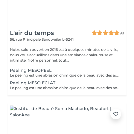
L'air du temps
98
56, rue Principale
Sandweiler L-5241
Notre salon ouvert en 2016 est à quelques minutes de la ville,
nous vous accueillons dans une ambiance chaleureuse et
intimiste. Notre personnel, tout...
Peeling MESOPEEL
Le peeling est une abrasion chimique de la peau avec des acides de fruits. Indolore, sans éviction sociale, juste quelques rougeurs peuvent apparaitre le jour même. Le peeling va améliorer les cicatrices de l'acné, affiner le grain de peau, resserrer les pores, atténuer les taches pigmentées (taches brunes ou de vieillesse),estomper les ridules, augmenter l'élasticité de la peau, une peau nette et visiblement plus jeune. Des résultats prouvés en toute sécurité. Une seule séance vous donnera un coup d'éclat. RECOMMANDé en cure pour des résultats durables,5 soins espacés de 15 jours. Lors d'une cure l'exposition au soleil n'est pas recommandée NOUS POUVONS COMBINER CETTE PRESTATION AVEC MICRONEEDLING voir sous rubrique séparée
Peeling MESO ECLAT
Le peeling est une abrasion chimique de la peau avec des acides de fruits. Indolore, sans éviction sociale, juste quelques rougeurs peuvent apparaitre le jour même. Le peeling va améliorer les cicatrices de l'acné, affiner le grain de peau, resserrer les pores, atténuer les taches pigmentées (taches brunes ou de vieillesse),estomper les ridules, augmenter l'élasticité de la peau, une peau nette et visiblement plus jeune. Des résultats prouvés en toute sécurité. Une seule séance vous donnera un coup d'éclat. RECOMMANDé en cure pour des résultats durables,5 soins espacés de 15 jours. Pour ce soin on travaille le visage le décolleté et les mains Lors d'une cure l'exposition au soleil n'est pas recommandée NOUS POUVONS COMBINER CETTE PRESTATION AVEC MICRONEEDLING voir sous rubrique séparée