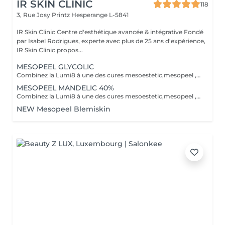
IR SKIN CLINIC
118
3, Rue Josy Printz
Hesperange L-5841
IR Skin Clinic Centre d'esthétique avancée & intégrative Fondé
par Isabel Rodrigues, experte avec plus de 25 ans d'expérience,
IR Skin Clinic propos...
MESOPEEL GLYCOLIC
Combinez la Lumi8 à une des cures mesoestetic,mesopeel , mesoéclat... afin d'obtenir un résultat spectaculaire et durable. Recommandé pour l'anti-aging , les peaux acnéique , affaissées , les rides . les cicatrices et les autres imperfections de la peau. Bienvenue dans une nouvelle ère dans les soins du visage et du corps . Résultat spectaculaires , efficaces , durables et scientifiquement avérés, visible dès la première séance. Traitement indolore et non invasif Comme entretien ou prévention La réalisation d'un peeling, plusieurs fois par an, aide à maintenir un aspect sain et à améliorer la texture de la peau, en agissant préventivement contre le vieillissement.mesopeel® est la gamme la plus avancée de peelings chimiques spécifiquement conçue pour les professionnels nécessitant des produits sûrs, efficaces, faciles à utiliser et contrôlables. mesopeel® permet de traiter les hyperpigmentations, les manifestations de chaque phase du vieillissement et les esthétopathies telles que l'acné et ses séquelles, la couperose, la rosacée, les vergetures et d'autres imperfections.
MESOPEEL MANDELIC 40%
Combinez la Lumi8 à une des cures mesoestetic,mesopeel , mesoéclat... afin d'obtenir un résultat spectaculaire et durable. Recommandé pour l'anti-aging , les peaux acnéique , affaissées , les rides . les cicatrices et les autres imperfections de la peau. Bienvenue dans une nouvelle ère dans les soins du visage et du corps . Résultat spectaculaires , efficaces , durables et scientifiquement avérés, visible dès la première séance. Traitement indolore et non invasif Le micro-needling est un traitement qui utilise de minuscules aiguilles pour provoquer des minuscules perforations dans la peau. Ces petits points de contact encouragent le corps à créer une guérison curative ainsi qu'a resserrer, soulever et rajeunir la peau. Au fur et a mesure que votre peau se répare, la production de collagène et d'élastine se déclenche pour donner un effet repeuplant et raffermissant presque immédiat. Il peut également s'attaquer à d'autres problèmes de lésions cutanées tels que les cicatrices , les marques foncées, des dommages causés par le soleil et le vieillissement.mesopeel® est la gamme la plus avancée de peelings chimiques spécifiquement conçue pour les professionnels nécessitant des produits sûrs, efficaces, faciles à utiliser et contrôlables. mesopeel® permet de traiter les hyperpigmentations, les manifestations de chaque phase du vieillissement et les esthétopathies telles que l'acné et ses séquelles, la couperose, la rosacée, les vergetures et d'autres imperfections.
NEW Mesopeel Blemiskin