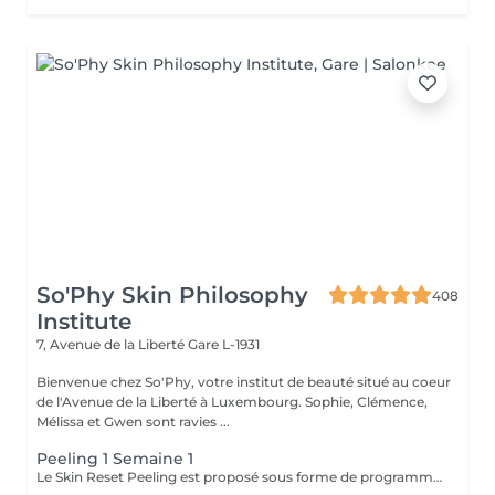
So'Phy Skin Philosophy
408
Institute
7, Avenue de la Liberté
Gare L-1931
Bienvenue chez So'Phy, votre institut de beauté situé au coeur
de l'Avenue de la Liberté à Luxembourg. Sophie, Clémence,
Mélissa et Gwen sont ravies ...
Peeling 1 Semaine 1
Le Skin Reset Peeling est proposé sous forme de programme de 4 soins, réalisés toutes les 2 semaines, afin de relancer progressivement le renouvellement de la peau et d'améliorer sa qualité en profondeur. Chaque séance est adaptée aux besoins de votre peau et permet d'agir de manière ciblée sur l'éclat, la texture, les imperfections ou les irrégularités du teint. Au fil des séances, la peau devient plus lisse, plus lumineuse et visiblement plus uniforme. Ce programme permet d'obtenir des résultats progressifs et durables, tout en respectant l'équilibre et la sensibilité de votre peau. Afin d'optimiser les résultats, une routine de soins adaptée à domicile vous sera recommandée et devra être suivie avant, pendant et après le programme. Idéal en changement de saison ou en cas de déséquilibres cutanés.