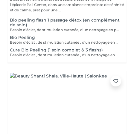
l'épicerie Pall Center, dans une ambiance empreinte de sérénité
et de calme, prêt pour une ...
Bio peeling flash 1 passage détox (en complément
de soin)
Besoin d'éclat, de stimulation cutanée, d'un nettoyage en profondeur? Avec l'action combinée d'acides hyaluroniques, lactiques et salicyliques, additionnés de planctons marins et de camphre, ce soin coche toutes les cases d'un soin cabine PROFESSIONNEL. A tester .
Bio Peeling
Besoin d'éclat , de stimulation cutanée , d'un nettoyage en profondeur ? Avec l action combinée d'acides hyaluroniques , lactiques et salicyliques , complétés de planctons marins et camphre ce soin coche toutes les cases d'un soin cabine PROFESSIONNEL . A tester .
Cure Bio Peeling (1 soin complet & 3 flashs)
Besoin d'éclat , de stimulation cutanée , d'un nettoyage en profondeur ? Avec l action combinée d'acides hyaluroniques , lactiques et salicyliques , complétés de planctons marins et camphre ce soin coche toutes les cases d'un soin cabine PROFESSIONNEL . A tester . En cure sur 4 à 6 semaines.