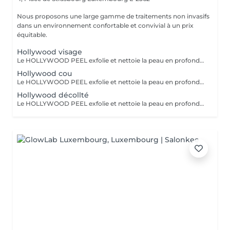
Nous proposons une large gamme de traitements non invasifs
dans un environnement confortable et convivial à un prix
équitable.
Hollywood visage
Le HOLLYWOOD PEEL exfolie et nettoie la peau en profondeur au laser pour un teint plus lisse, lumineux et des pores visiblement resserrés. La LUMINOTHÉRAPIE du visage consiste à exposer la peau à des lumières LED afin de stimuler le renouvellement cellulaire et améliorer l'éclat du teint.
Hollywood cou
Le HOLLYWOOD PEEL exfolie et nettoie la peau en profondeur au laser pour un teint plus lisse, lumineux et des pores visiblement resserrés. La LUMINOTHÉRAPIE du cou consiste à exposer la peau à des lumières LED afin de stimuler le renouvellement cellulaire et améliorer la texture de la peau.
Hollywood décollté
Le HOLLYWOOD PEEL exfolie et nettoie la peau en profondeur au laser pour un teint plus lisse, lumineux et des pores visiblement resserrés. La LUMINOTHÉRAPIE du décolleté consiste à exposer la peau à des lumières LED afin de stimuler le renouvellement cellulaire et améliorer la texture de la peau.