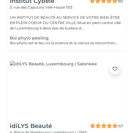
Institut Cybèle
185
3, rue des Capucins
Ville-Haute 1313
UN INSTITUT DE BEAUTÉ AU SERVICE DE VOTRE BIEN-ÊTRE
EN PLEIN COEUR DU CENTRE VILLE Situé en plein centre ville
de Luxembourg à deux pas de la place d...
Bio phyto peeling
Bio phyto est le lieu où la science et la nature se rencontrent pour créer des produits aux qualités uniques et aux résultats exceptionnels. Le Peeling profond est un complexe botanique et acide salicylique hautement purifiant, oxygénant, coup d'éclat immédiat. Pour tous types de peau, efficace sur les pores dilatés, impuretés et imperfections, tâches pigmentaires, hyper kératinisation, excès de sébum et aux peaux affectées par le tabac. Immédiatement après le soin, la peau parait radieuse, dynamique et revitalisée. Les systèmes de défense naturels de la peau sont restaurés et renforcés contre d'autres dommages car ce soin agit fortement sur le renouvellement cellulaire.
idiLYS Beauté
157
4, Place de Strasbourg
Luxembourg L-2562