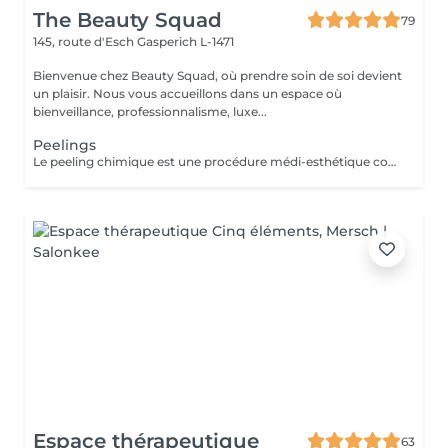
The Beauty Squad
79
145, route d'Esch
Gasperich L-1471
Bienvenue chez Beauty Squad, où prendre soin de soi devient
un plaisir. Nous vous accueillons dans un espace où
bienveillance, professionnalisme, luxe...
Peelings
Le peeling chimique est une procédure médi-esthétique consistant provoquer une régénération cutanée accélérée et contrôlée par l'application de puissants agents exfoliants permettant d'agir à différentes profondeurs. Son action sur le tissu cutané favorise l'élimination des couches externes de la peau dans le but de stimuler la production de collagène et d'élastine. 1 soin : 150€ Forfait 5 soins : 675€
Espace thérapeutique
63