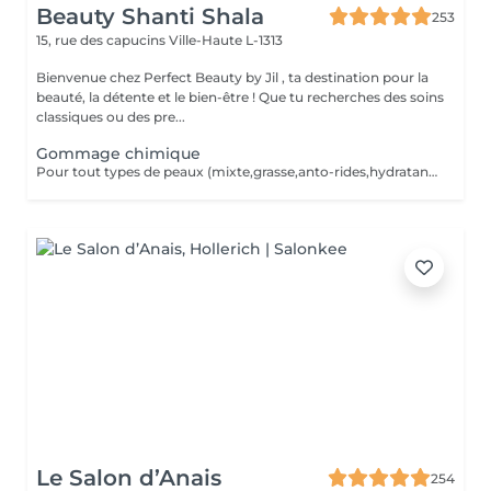
Beauty Shanti Shala
253
15, rue des capucins
Ville-Haute L-1313
Bienvenue chez Perfect Beauty by Jil , ta destination pour la
beauté, la détente et le bien-être ! Que tu recherches des soins
classiques ou des pre...
Gommage chimique
Pour tout types de peaux (mixte,grasse,anto-rides,hydratant,rosacea,cicatrice,sensible) pas d'extraction,ni d'epilation visage avant. Il faut éviter le soleil les 2 semaines après le traitement. Cure de 4 soins pour un meilleur resultat. Un soin tout les 2 semaines = 390 aulieu de 440,20, y compris 2 cremes pour soin à domicile,si la facture est réglée au 1ier rv.
Le Salon d’Anais
254