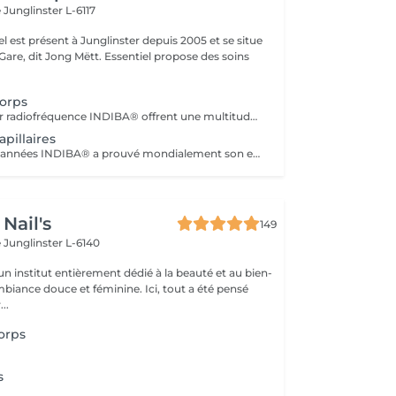
e
Junglinster L-6117
iel est présent à Junglinster depuis 2005 et se situe
ng Mëtt. Essentiel propose des soins
Corps
Les massages par radiofréquence INDIBA® offrent une multitudes de bienfaits. De la relaxation au massage anti-cellulite et raffermissant, INDIBA® traite en douceur et efficacement. L'action en profondeur de la technologie de radiofréquence stimule la production de collagène, améliore le tonus musculaire et la circulation sanguine et renforce les défenses naturelles de la peau. Dès le premier massage vous ressentirez la différence et constater les premiers effets. Pour vous informer sur les effets et les traitements avec la méthode INDIBA® vous pouvez réserver un rendez-vous informatif. Le traitement ne convient pas si vous: - êtes en ceinte - portez un pacemaker - souffrez de thrombose, phlébite - troubles vasculaires graves - êtes traité pour un cancer (demandez avis médical)
pillaires
Depuis plusieurs années INDIBA® a prouvé mondialement son efficacité à lutter contre la dégénérescence cellulaire (vieillissement cellulaire). La technologie de INDIBA® Haiwave a été spécifiquement conçue pour traiter le problème de la chute des cheveux du au vieillissement ou en raison de problèmes hormonaux. En activant la micro circulation, les racines des cheveux sont intensément nourries en oxygène et peuvent se régénérer très rapidement. Le poil sort ainsi de sa phase de repos et peut repousser. Progressivement (à p.de 4 séances) les premiers cheveux sont visibles. Le traitement doit impérativement se réaliser 3-4 fois par semaines sur une durée de 1mois (revitalisation, cheveux fins, prévention anti-chute) ou 2 mois pour la perte de cheveux et calvitie. Nous proposons un forfait de 12 séances avec une remise immédiate de 15%. 1 à 2 cure de 12 séances sont conseillés à intervalle de 4-6 semaines. N'hésitez pas à nous contacter pour plus d'information ou réserver votre séance d'information (gratuite) en ligne.
Nail's
149
e
Junglinster L-6140
n institut entièrement dédié à la beauté et au bien-
mbiance douce et féminine. Ici, tout a été pensé
..
orps
s