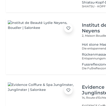
Shiatsu-Kopf
Institut 
Neyens
2, Maison
Boudle
Hot stone Ma
Rückenmassa
Fussreflexzo
Evidence 
Junglinst
14, Route d‘Ech
EVIDENCE Coiffure 