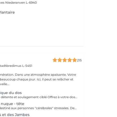
èves
Niederanven L-6940
lantaire
215
tadtbredimus L-5451
nération. Dans une atmosphère apaisante. Votre
eaucoup chaque jour. Ici, il peut se relâcher et
elle...
ique du dos
Massage du dos : détente et soulagement ciblé Offrez à votre dos une véritable pause : des gestes de massage relaxants et efficaces détendent, étirent et tonifient les zones sensibles au niveau lombaire, thoracique et cervical ainsi que les muscles pectoraux. Douleurs, tensions musculaires et blocages peuvent être soulagés, tandis que la circulation sanguine est stimulée.
 nuque - tête
Ce massage est destiné aux personnes "cérébrales" stressées. Des techniques de préhension spéciales de la mobilisation de la colonne cervicale garantissent un apaisement des pensées. Un remède contre les tensions de stress, les douleurs au cou, les étourdissements, les problèmes de posture, les maux de tête et l'épuisement.
s et des Jambes