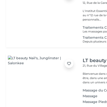
12, Rue de la Gar
L'Institut Essent
au n°12 rue de la Gare, dit Jo
personnalis...
Traitements 
Traitements Ca
LT beauty 
21, Rue du Villag
Bienvenue dans u
être, dans une a
dans un univers r.
Massage du C
Massage
Massage Pied