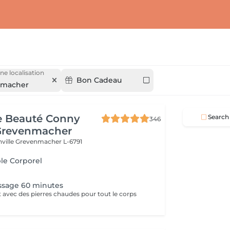
ne localisation
Bon Cadeau
nmacher
de Beauté Conny
Search
346
Grevenmacher
nville
Grevenmacher L-6791
le Corporel
ssage 60 minutes
 avec des pierres chaudes pour tout le corps