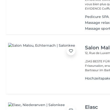
vous bien plus qu'
EVIDENCE Coiffu.
Pedicure SPA
Massage relax
Massage sport
Salon Ma
12, Rue de Lux
,DAS BESTE FÜR DEIN HAAR'' Be
Friseursalon, er
Bartrasur im Barb
Hochzeitspak
Elasc