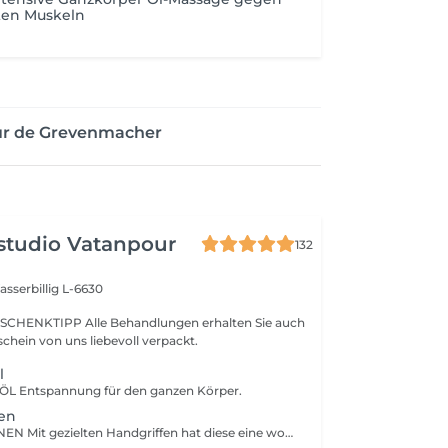
ten Muskeln
ur de Grevenmacher
studio Vatanpour
132
sserbillig L-6630
SCHENKTIPP Alle Behandlungen erhalten Sie auch
chein von uns liebevoll verpackt.
l
L Entspannung für den ganzen Körper.
nen
FUSSREFLEXZONEN Mit gezielten Handgriffen hat diese eine wohltuende Wirkung. Ob gestresst, müde oder einfach nur ein langer Tag in hohen Schuhen.