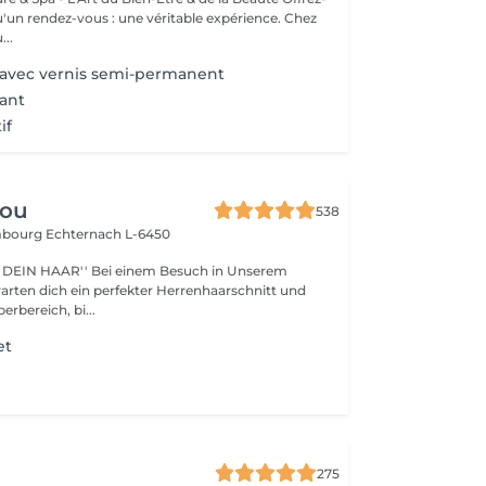
un rendez-vous : une véritable expérience. Chez
..
 avec vernis semi-permanent
ant
if
lou
538
embourg
Echternach L-6450
i einem Besuch in Unserem
warten dich ein perfekter Herrenhaarschnitt und
erbereich, bi...
et
275