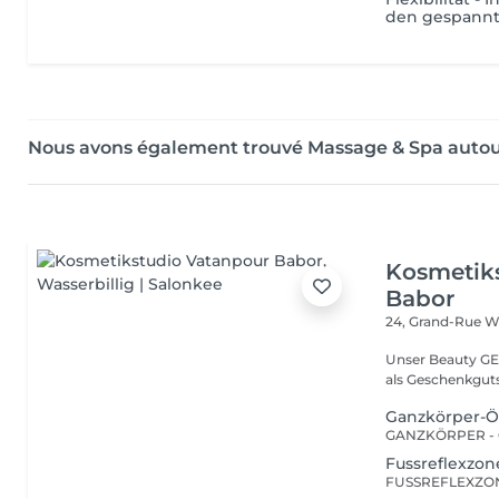
den gespann
Nous avons également trouvé Massage & Spa auto
Kosmetik
Babor
24, Grand-Rue
Wa
Unser Beauty GE
als Geschenkguts
Ganzkörper-Ö
GANZKÖRPER - Ö
Fussreflexzo