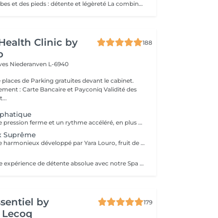
Massage des jambes et des pieds : détente et légèreté La combinaison massage des jambes et des pieds procure une détente profonde et libératrice. Les muscles tendus ou fatigués après le sport ou la randonnée sont assouplis, les points de tension relâchés et la circulation sanguine stimulée. Offrez à vos jambes fatiguées ce moment de bien-être réparateur.
Health Clinic by
188
o
èves
Niederanven L-6940
 places de Parking gratuites devant le cabinet.
 : Carte Bancaire et Payconiq Validité des
...
phatique
Il compte sur une pression ferme et un rythme accéléré, en plus de pompages et des manuvres exclusives qui permettent des résultats immédiats. Cette technique réduit les oedèmes, active la circulation sanguine et potentialise un réseau complexe de vaisseaux où passent les fluides corporels, réduisant ainsi la tant redoutée cellulite. Le résultat est un corps moins gonflé et galbé avec un métabolisme plus accéléré et, donc, une sensation de bien-être.
x Suprême
C'est un massage harmonieux développé par Yara Louro, fruit de ses années d'expérience. Ce massage qui rassure le corps, l'esprit et l'âme, a été particulièrement développé pour fournir une relaxation totale des sens, vous transportant vers un état de bien-être parfait. Vous découvrirez tous ses secrets lors de votre séance.
s
Plongez dans une expérience de détente absolue avec notre Spa des Pieds, un rituel d'exception dédié au bien-être et à l'élégance. Vos pieds sont délicatement immergés dans un bain sensoriel enrichi en sels précieux et actifs relaxants, favorisant la détente profonde et la revitalisation. Le soin se poursuit par une exfoliation raffinée qui révèle une peau douce et soyeuse, suivie d'un massage expert aux gestes lents et enveloppants, libérant les tensions et rééquilibrant les énergies. Véritable moment de luxe et de sérénité, ce soin procure une sensation de légèreté durable et un confort absolu.
ssentiel by
179
 Lecoq