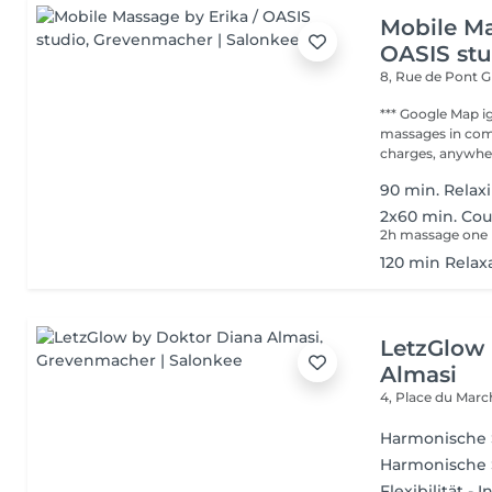
Mobile Ma
OASIS stu
8, Rue de Pont
*** Google Map ignore Addr
massages in com
charges, anywher
90 min. Relax
2x60 min. Co
2h massage one 
120 min Relax
LetzGlow
Almasi
4, Place du Mar
Harmonische 
Harmonische 
Flexibilität 