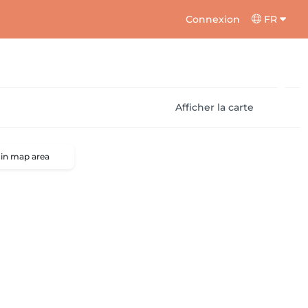
Connexion
FR
Afficher la carte
 in map area