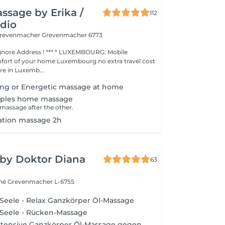
ssage by Erika /
112
dio
 Grevenmacher
Grevenmacher 6773
ess ! *** * LUXEMBOURG: Mobile
fort of your home Luxembourg no extra travel cost
e in Luxemb...
ing or Energetic massage at home
uples home massage
massage after the other.
ation massage 2h
 by Doktor Diana
63
ché
Grevenmacher L-6755
Seele - Relax Ganzkörper Öl-Massage
Seele - Rücken-Massage
- Intensive Ganzkörper Öl-Massage gegen