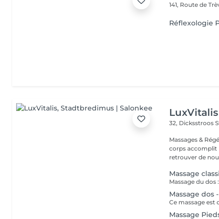
141, Route de Tr
Réflexologie P
LuxVitalis
32, Dicksstroos
S
Massages & Régé
corps accomplit b
retrouver de nouv
Massage class
Massage dos -
Massage Pied