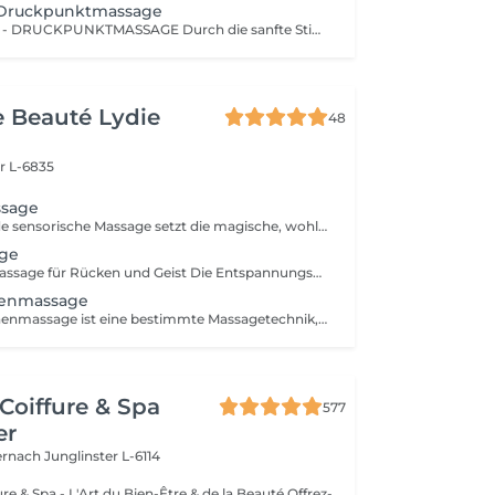
-Druckpunktmassage
SHIATSU - KOPF - DRUCKPUNKTMASSAGE Durch die sanfte Stimulation bestimmter Druckpunkte und Energiebahnen werden Blockaden gelöst und der Energiefluss im Körper wiederhergestellt.
de Beauté Lydie
48
r L-6835
ssage
Die entspannende sensorische Massage setzt die magische, wohltuende Synergie frei, die sich entfaltet, wenn die Hände mit den warmen Steinen zusammenarbeiten. Eine Reise in tiefe mentale und muskuläre Entspannung, die beruhigt und revitalisiert. Das seit langem praktizierte Verfahren weckt unsere Sinne, fördert Vitalität und Wohlbefinden.
ge
Entspannungsmassage für Rücken und Geist Die Entspannungsmassage mit ätherischen Ölen spricht, neben dem Lösen von körperlichen Spannungen, durch den angenehmen Duft unseren Geruchssinn an und lässt uns mit Unterstützung von sanfter Entspannungsmusik zur Ruhe finden.
nenmassage
Die Fußreflexzonenmassage ist eine bestimmte Massagetechnik, bei der man spezielle Bereiche der Fußsohle die sogenannten Fußreflexzonen massiert. Örtlich verbessert dies die Durchblutung des Fußes. Erdung, Wohlbefinden, Lebensqualität: Die Füße - unsere Wurzeln - zeigen wie und wo wir stehen. Ziel der Reflexzonenmassage ist es, den Körper ins Gleichgewicht zu bringen und Selbstheilungskräfte zu mobilisieren. Anwendungsbeispiele: Stress, Erschöpfung, Burnout, Verdauungsprobleme, Kopfschmerzen.
Coiffure & Spa
577
er
ternach
Junglinster L-6114
& Spa - L'Art du Bien-Être & de la Beauté Offrez-