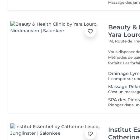
Beauty & 
Yara Lour
141, Route de Tr
Vous disposez de
Méthodes de paiement
forfaits: Les forfait
Drainage Lym
Massage Rela
SPA des Pied
Institut E
Catherine