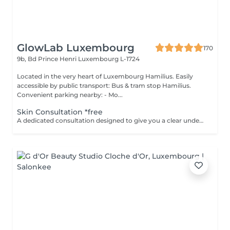
GlowLab Luxembourg
170
9b, Bd Prince Henri
Luxembourg L-1724
Located in the very heart of Luxembourg Hamilius. Easily
accessible by public transport: Bus & tram stop Hamilius.
Convenient parking nearby: - Mo...
Skin Consultation *free
A dedicated consultation designed to give you a clear understanding of your skin and how to treat it effectively. During your visit we: - assess your skin condition - identify key concerns - discuss your goals - review your current skincare routine - recommend products and treatments tailored specifically to your skin This is a space to ask questions, gain clarity, and build a plan that feels right without pressure or obligation. Clear guidance. Honest recommendations. A plan you can trust. Start your GLOW journey with us.