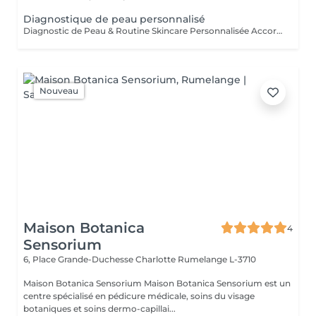
Diagnostique de peau personnalisé
Diagnostic de Peau & Routine Skincare Personnalisée Accordez à votre peau l'attention qu'elle mérite grâce à un accompagnement entièrement sur mesure. Pendant 1 heure, nous prenons le temps d'analyser votre peau en profondeur afin d'identifier précisément votre type de peau ainsi que son état actuel. Cet échange me permet de comprendre vos habitudes, votre mode de vie et vos objectifs, afin de vous proposer des solutions réellement adaptées. À l'issue de ce diagnostic, vous bénéficiez de : * Une routine skincare personnalisée à domicile, simple, efficace et adaptée à votre quotidien * Une sélection de produits ciblés, parfaitement adaptés à votre peau * Des conseils professionnels pour améliorer durablement la qualité de votre peau * Un plan de soins en institut, conçu sur mesure pour optimiser vos résultats Chaque recommandation est pensée pour s'intégrer facilement à votre mode de vie, avec une approche réaliste et progressive.
Nouveau
Maison Botanica
4
Sensorium
6, Place Grande-Duchesse Charlotte
Rumelange L-3710
Maison Botanica Sensorium Maison Botanica Sensorium est un
centre spécialisé en pédicure médicale, soins du visage
botaniques et soins dermo-capillai...