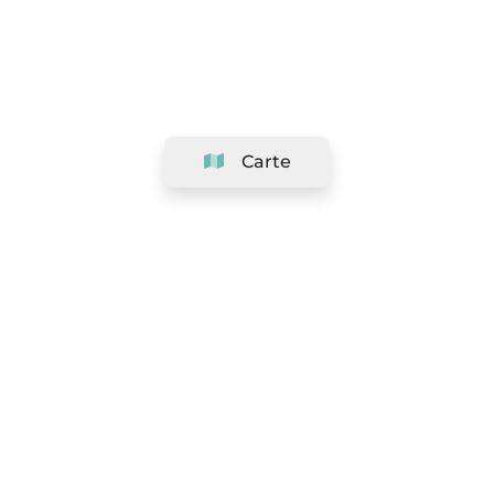
Carte
Société
Support
Équipe
&
Carrières
Référencer votre salon
Légal