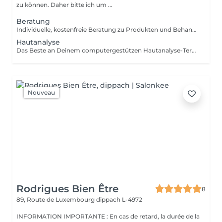
zu können. Daher bitte ich um ...
Beratung
Individuelle, kostenfreie Beratung zu Produkten und Behandlungen einzeln oder ergänzend zu jeder Anwendung buchbar.
Hautanalyse
Das Beste an Deinem computergestützen Hautanalyse-Termin: Ab einem Produkteinkauf von 80 € ist die professionelle Hautanalyse im Wert von 49 € für Dich kostenlos. Nutze Deinen Termin, um Deine Haut besser kennenzulernen und die perfekt abgestimmten Produkte für Deine individuellen Hautbedürfnisse zu entdecken.
Nouveau
Rodrigues Bien Être
8
89, Route de Luxembourg
dippach L-4972
INFORMATION IMPORTANTE : En cas de retard, la durée de la