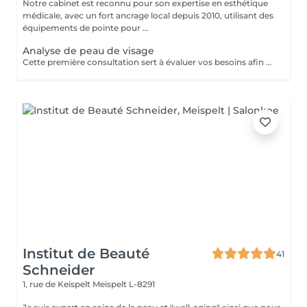
Notre cabinet est reconnu pour son expertise en esthétique
médicale, avec un fort ancrage local depuis 2010, utilisant des
équipements de pointe pour ...
Analyse de peau de visage
Cette première consultation sert à évaluer vos besoins afin de vous guider vers les soins sur mesure qui répondront au mieux. À cette occasion, toutes les informations nécessaires, telles que les contre-indications, les résultats attendus et autres détails importants, vous seront fournies pour assurer une prise en charge optimale et vous garantir un suivi personnalisé.
Institut de Beauté
41
Schneider
1, rue de Keispelt
Meispelt L-8291