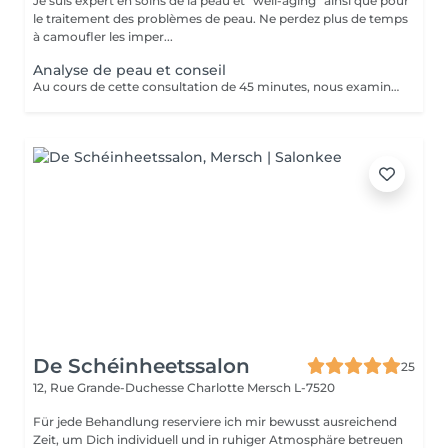
Je suis expert en soins de la peau et "well-aging" ainsi que pour
le traitement des problèmes de peau. Ne perdez plus de temps
à camoufler les imper...
Analyse de peau et conseil
Au cours de cette consultation de 45 minutes, nous examinons les besoins de ta peau et déterminons quels produits de notre gamme te conviennent le mieux. La consultation coûte 50 €, mais ce montant t'est entièrement remboursé si tu achètes des produits pour un montant minimum de 50 €. En d'autres termes, si tu choisis les produits qui te conviennent, ce rendez-vous est gratuit pour toi.
De Schéinheetssalon
25
12, Rue Grande-Duchesse Charlotte
Mersch L-7520
Für jede Behandlung reserviere ich mir bewusst ausreichend
Zeit, um Dich individuell und in ruhiger Atmosphäre betreuen