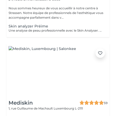
Nous sommes heureux de vous accueillir à notre centre à
Strassen. Notre équipe de professionnels de l'esthétique vous
accompagne parfaitement dans v...
Skin analyzer Préime
Une analyse de peau professionnelle avec le Skin Analyser. Offrez à votre peau le diagnostic qu'elle mérite grâce à notre Skin Analyser de haute technologie. Dans notre salon, nous utilisons un appareil de pointe pour réaliser une analyse complète et précise de votre peau : hydratation, élasticité, texture, taches pigmentaires, pores dilatés, rides, sébum rien n'échappe à notre expertise. Comment ça se passe ? -Un diagnostic rapide et indolore -Des résultats instantanés sur écran -Un bilan complet et des conseils sur mesure Objectif : comprendre votre peau en profondeur pour optimiser vos soins esthétiques. Offre exclusive : le diagnostic Skin Analyzer vous est remboursé lors de votre premier traitement de la cure de soins proposée !
Mediskin
59
1, rue Guillaume de Machault
Luxembourg L-2111