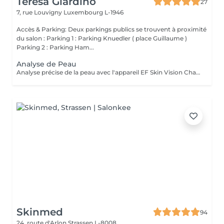
Teresa Giardino
27
7, rue Louvigny
Luxembourg L-1946
Accès & Parking: Deux parkings publics se trouvent à proximité
du salon : Parking 1 : Parking Knuedler ( place Guillaume )
Parking 2 : Parking Ham...
Analyse de Peau
Analyse précise de la peau avec l'appareil EF Skin Vision Chaque peau étant unique, nous analysons ensemble les besoins actuels de votre peau. L'appareil diagnostic effectue une analyse complète. Il détermine l'identité de votre peau en quelques minutes, en se basant sur 9 paramètres spécifiques: hydratation, excès de sébum, élasticité, desquamation, pores, taches pigmentaires, rides pattes d'oie, rides du front, couperose.
Skinmed
94
24, route d'Arlon
Strassen L-8008