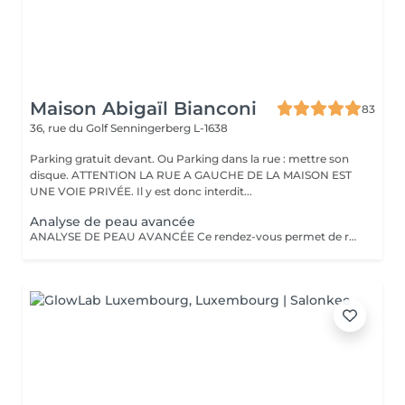
Maison Abigaïl Bianconi
83
36, rue du Golf
Senningerberg L-1638
Parking gratuit devant. Ou Parking dans la rue : mettre son
disque. ATTENTION LA RUE A GAUCHE DE LA MAISON EST
UNE VOIE PRIVÉE. Il y est donc interdit...
Analyse de peau avancée
ANALYSE DE PEAU AVANCÉE Ce rendez-vous permet de réaliser une analyse approfondie de la peau, combinant expertise professionnelle et diagnostic assisté par technologie. Grâce à cet outil d'analyse, il est possible d'observer avec précision l'état réel de la peau et d'identifier différentes problématiques : déshydratation, sensibilité, imperfections, pores dilatés, taches pigmentaires, dommages liés aux UV ou premiers signes de l'âge. Cette approche permet d'aller au-delà de l'observation classique et d'établir un diagnostic fiable et précis. À l'issue de ce rendez-vous, une prise en charge personnalisée est proposée afin d'orienter vers les soins ou protocoles les plus adaptés. Un rendez-vous essentiel pour mieux comprendre sa peau et mettre en place une stratégie de soin ciblée, cohérente et efficace. DÉDUCTIBLE LORS DE LA MISE EN PLACE D'UN PROTOCOLE ou POUR L'ACHAT DE PRODUITS ADAPTÉS (à partir de 3 produits.)