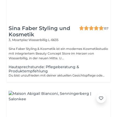
Sina Faber Styling und
157
Kosmetik
3, Moartplaz
Wasserbillig L-6635
Sina Faber Styling & Kosmetik ist ein modernes Kosmetikstudio
mit integriertem Beauty Concept Store im Herzen von
Wasserbillig, in der neuen Mitte. U...
Hautsprechstunde: Pflegeberatung &
Produktempfehlung
Du bist unzufrieden mit deiner aktuellen Gesichtspflege oder möchtest deine Routine an deine Hautbedürfnisse anpassen? Dann ist dieser Termin genau richtig für dich. In einer ca. 30-minütigen Pflegeberatung schauen wir uns gemeinsam an, was deine Haut braucht und welche Produkte aus unserem Clean Beauty Sortiment perfekt zu dir passen. Wir nehmen uns Zeit, hören zu und empfehlen dir eine Pflege, die nicht nur zu deinem Hauttyp passt, sondern dich auch langfristig unterstützt für eine gesunde, strahlende Haut. Die Beratung kostet 50 Euro, wird dir aber bei einem Produktkauf ab 50 Euro vollständig angerechnet. Das heißt: Wenn du dich für passende Produkte entscheidest, ist dieser Termin für dich kostenlos. Die empfohlene Pflege kannst du direkt im Anschluss mitnehmen und direkt in deinen Alltag integrieren.