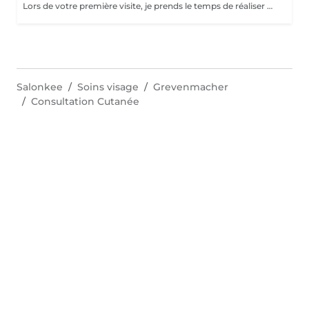
Lors de votre première visite, je prends le temps de réaliser pour vous un bilan de peau complet accompagné d'un questionnaire personnalisé, afin de comprendre votre type et l'état de votre peau. Cette étape me permet de vous offrir des soins sur mesure et des recommandations personnalisées, pour révéler toute la beauté et l'éclat naturel de votre peau. Découvrez l'ensemble de mes rituels et prestations exclusives sur: www.eclat-feminin.lu - SCROLLER VERS LE HAUT - DESCRIPTION -
Salonkee
Soins visage
Grevenmacher
Consultation Cutanée