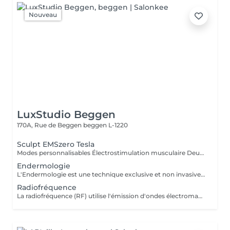
Nouveau
LuxStudio Beggen
170A, Rue de Beggen
beggen L-1220
Sculpt EMSzero Tesla
Modes personnalisables Électrostimulation musculaire Deux poignées indépendantes : contrôlez la puissance indépendamment, permettant des entraînements synchronisés ou individualisés Sûr et non invasif : notre machine est exempte de courant, d'hyperthermie, de rayonnement et ne nécessite aucune période de récupération. Brûlage de graisse et développement musculaire sans effort Gain de temps et d'efforts : seulement 30 minutes d'utilisation équivalent à 30 000 contractions musculaires, l'équivalent d'innombrables rouleaux de ventre ou squats.
Endermologie
L'Endermologie est une technique exclusive et non invasive qui permet de remodeler votre silhouette, de lisser la cellulite et d'améliorer globalement la tonicité de la peau.
Radiofréquence
La radiofréquence (RF) utilise l'émission d'ondes électromagnétiques à très haute fréquence, pour cibler la peau. La technologie RF permet ainsi de raffermir sa peau et de réduire des tissus graisseux, afin de redessiner des contours touchés par un affaissement cutané et un relâchement de la peau.