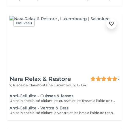
Nouveau
Nara Relax & Restore
2
7, Place de Clairefontaine
Luxembourg L-1341
Anti-Cellulite - Cuisses & fesses
Un soin spécialisé ciblant les cuisses et les fesses à l'aide de techniques de massage intensives destinées à stimuler la circulation et à agir sur les tissus sous-jacents. Ce traitement contribue à améliorer l'apparence de la peau, à soutenir la tonicité des tissus et à procurer une sensation de peau plus lisse et revitalisée.
Anti-Cellulite - Ventre & Bras
Un soin spécialisé ciblant le ventre et les bras à l'aide de techniques de massage ciblées destinées à stimuler la circulation et à soutenir l'apparence naturelle de la peau. Ce traitement intensif aide à améliorer la tonicité des tissus, affiner le grain de peau et laisser la peau plus souple, plus douce et agréablement rafraîchie.