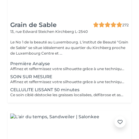
Grain de Sable
272
13, rue Edward Steichen
Kirchberg L-2540
Le No 1 de la beauté au Luxembourg. L'institut de Beauté "Grain
de Sable" se situe idéalement au quartier du Kirchberg proche
de Luxembourg Centre et ...
Première Analyse
Affinez et raffermissez votre silhouette grâce à une technique de palper-rouler associée à un système d'aspiration. La dernière génération, le Cellu M6 INFINITY est un programme de soins basés sur la technique " Endermologie ", permettant de stimuler la circulation et les tissus de la peau en profondeur grâce à un système mécanique de palper-rouler. Associant confort et efficacité, cette technique, très proche d'un massage manuel, assouplit les tissus, améliore la circulation veineuse et lymphatique et permet une meilleure élimination des toxines. Les soins du corps Cellu M6 INFINITY permettent de : - déstocker les graisses - lisser la cellulite - raffermir la peau - retrouver des jambes légères
SOIN SUR MESURE
Affinez et raffermissez votre silhouette grâce à une technique de palper-rouler associée à un système d'aspiration. La dernière génération, le Cellu M6 INFINITY est un programme de soins basés sur la technique " Endermologie ", permettant de stimuler la circulation et les tissus de la peau en profondeur grâce à un système mécanique de palper-rouler. Associant confort et efficacité, cette technique, très proche d'un massage manuel, assouplit les tissus, améliore la circulation veineuse et lymphatique et permet une meilleure élimination des toxines. Les soins du corps Cellu M6 INFINITY permettent de : - déstocker les graisses - lisser la cellulite - raffermir la peau - retrouver des jambes légères
CELLULITE LISSANT 50 minutes
Ce soin ciblé déstocke les graisses localisées, défibrose et assouplit les tissus pour traiter efficacement la cellulite adipeuse et fibreuse tout en procurant un grand moment de bien-être.