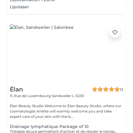
Lipolaser
Élan
13
11, Rue de Luxembourg
Sandweiler L-5230
Élan Beauty Studio Welcome to Élan Beauty Studio, where our
cosmetologist Anette will warmly welcome you and take
expert care of your skin with the b...
Drainage lymphatique Package of 10
Thérapie douce permettant d'activer et de réguler le transport de la lymphe. Lutte contre les problèmes de rétention d'eau et dèmes. 8 signes que vous avez besoin d'un drainage lymphatique: 1- Vous vous sentez fatigué / épuisé / lourde 2- Votre système immunitaire est affaibli 3- Vous faites plus de rétention d'eau et/ou de cellulite 4- Suite à une blessure (entorse / foulure) 5- Maux de tête plus fréquent 6- Après une chirurgie (particulièrement indiquer après une mastectomie) 7- Sensation que la circulation est au ralentie (jambes lourdes, extrémités froides) 8 - Éliminination des toxines. Contre-indications au drainage lymphatique Le drainage lymphatique est contre-indiqué sans l'autorisation de votre médecin habituel dans le cas d'une infection aiguë, d'une sclérose du sinus carotidien, de tuberculose et de tumeurs malignes. Afin d'être certain que le drainage lymphatique est indiqué, demandez conseil à votre médecin traitant.