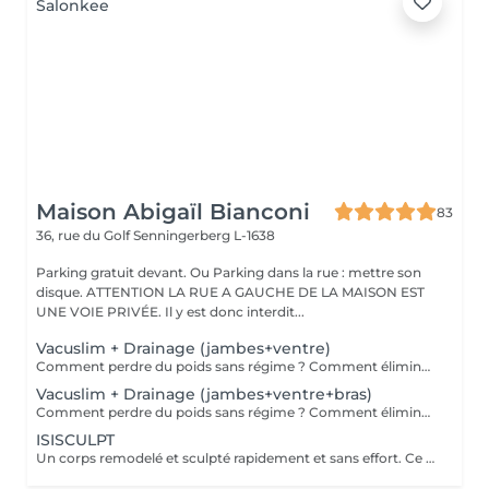
Maison Abigaïl Bianconi
83
36, rue du Golf
Senningerberg L-1638
Parking gratuit devant. Ou Parking dans la rue : mettre son
disque. ATTENTION LA RUE A GAUCHE DE LA MAISON EST
UNE VOIE PRIVÉE. Il y est donc interdit...
Vacuslim + Drainage (jambes+ventre)
Comment perdre du poids sans régime ? Comment éliminer la cellulite sans faire de sport ? Et si votre peau devenait plus belle, plus douce, plus ferme naturellement ? Découvrez Vacuslim 48 une méthode innovante et non invasive qui utilise un emballage sous vide pour booster les fonctions naturelles de votre corps. Grâce à une pénétration rapide et profonde des actifs puissants, les résultats sont visibles dès la première séance. Les bienfaits de Vacuslim 48 : Réduction visible de la cellulite Remodelage corporel ciblé Raffermissement intense de la peau Peau douce, satinée, plus élastique Vergetures visiblement atténuées Jusqu'à 8 à 19 cm de circonférence perdus (moyenne totale mesurée sur plusieurs zones) dès la première séance À utiliser en soin seul ou entre deux séances de Maderothérapie pour des résultats amplifiés et durables. Offrez à votre corps un soin complet, sans douleur, sans sport, sans régime. Vacuslim 48 votre nouvelle routine minceur et peau parfaite.
Vacuslim + Drainage (jambes+ventre+bras)
Comment perdre du poids sans régime ? Comment éliminer la cellulite sans faire de sport ? Et si votre peau devenait plus belle, plus douce, plus ferme naturellement ? Découvrez Vacuslim 48 une méthode innovante et non invasive qui utilise un emballage sous vide pour booster les fonctions naturelles de votre corps. Grâce à une pénétration rapide et profonde des actifs puissants, les résultats sont visibles dès la première séance. Les bienfaits de Vacuslim 48 : Réduction visible de la cellulite Remodelage corporel ciblé Raffermissement intense de la peau Peau douce, satinée, plus élastique Vergetures visiblement atténuées Jusqu'à 8 à 19 cm de circonférence perdus (moyenne totale mesurée sur plusieurs zones) dès la première séance À utiliser en soin seul ou entre deux séances de Maderothérapie pour des résultats amplifiés et durables. Offrez à votre corps un soin complet, sans douleur, sans sport, sans régime. Vacuslim 48 votre nouvelle routine minceur et peau parfaite.
ISISCULPT
Un corps remodelé et sculpté rapidement et sans effort. Ce soin de haute technologie utilise les champs électro magnétiques Isis Sculpt pour se muscler et affiner sa silhouette. Le principe est l'utilisation d'un champ électromagnétique focalisé permettant 20 000 contractions musculaires profondes et sans effort. Ces contractions agissent 7 cm en profondeur. Résultats : plus de muscles, de force, d'énergie, moins de gras, moins de toxines et de stress. La silhouette est remodelée, affinée et tonifiée. Les résultats sont visibles dès la première séance. Une cure de 6 séances est conseillée pour mincir et remodeler la silhouette.