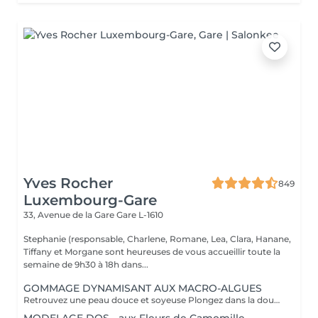
Yves Rocher
849
Luxembourg-Gare
33, Avenue de la Gare
Gare L-1610
Stephanie (responsable, Charlene, Romane, Lea, Clara, Hanane,
Tiffany et Morgane sont heureuses de vous accueillir toute la
semaine de 9h30 à 18h dans...
GOMMAGE DYNAMISANT AUX MACRO-ALGUES
Retrouvez une peau douce et soyeuse Plongez dans la douceur tropicale dIndonésie à travers les notes épicées des huiles essentielles de Girofle et de Muscade. Ce gommage aux effluves chauds et naturels vous transporte tout en exfoliant délicatement votre peau : elle est douce, lumineuse et satinée.