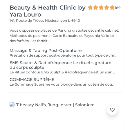
Beauty & Health Clinic by
189
Yara Louro
141, Route de Trèves
Niederanven L-6940
Vous disposez de places de Parking gratuites devant le cabinet.
Méthodes de paiement : Carte Bancaire et Payconiq Validité
des forfaits: Les forfait...
Massage & Taping Post-Opératoire
Prestation de support post-opératoire pour tout type de chirurgie plastique. La prestation inclut le drainage lymphatique spécifique au post-opératoire immédiatement après la chirurgie, ainsi que l'application de bandes de taping si/quand nécessaire.
EMS Sculpt & Radiofréquence Le rituel signature
du corps sculpté
Le Rituel Contour EMS Sculpt & Radiofréquence est un soin non invasif haut de gamme qui redéfinit la silhouette en associant tonification musculaire profonde et raffermissement cutané. Grâce à la synergie de l'EMS et de la radiofréquence, il agit simultanément sur les muscles, les graisses localisées et la qualité de la peau pour un résultat visible et harmonieux. Résultats visibles Silhouette sculptée et tonifiée grâce aux contractions musculaires intenses de l'EMS Peau plus ferme et lissée par la stimulation du collagène via la radiofréquence Équivalent à 20 000 abdominaux en 30 minutes Réduction des graisses localisées et amélioration de l'aspect de la cellulite Contours du corps redessinés avec une meilleure définition musculaire Une expérience premium Le soin débute par un massage préparatoire, suivi d'un protocole technologique combinant chaleur ciblée et stimulation musculaire profonde. Une expérience confortable, efficace et résolument moderne. Zones ciblées: Abdomen · Fesses · Cuisses · Bras · Mollets
GOMMAGE SUPRÊME
Le Gommage Suprême vous plonge dans un océan de douceur pour une peau sublimée. Le massage relaxant effectué après le gommage vous donnera la sensation d'évasion suprême. Le résultat sera une recharge profonde avec votre corps et votre mental libéré de toutes les pollutions accumulées au fil des jours.