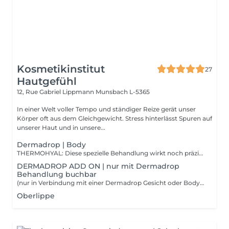
Kosmetikinstitut
27
Hautgefühl
12, Rue Gabriel Lippmann
Munsbach L-5365
In einer Welt voller Tempo und ständiger Reize gerät unser
Körper oft aus dem Gleichgewicht. Stress hinterlässt Spuren auf
unserer Haut und in unsere...
Dermadrop | Body
THERMOHYAL: Diese spezielle Behandlung wirkt noch präziser und langanhaltender wie ein Wärmepflaster. Die TDA Technologie bringt Wirkstoffe wie Wintergrünöl und Ingwer tief in die Muskulatur um Muskelschmerzen oder verspannte Muskulatur z.B im Nackenbereich zu lindern. Die Blutzirkulation wird gefördert und die Muskulatur intensiv entspannt. THERMOREPAIR: Hinweis: Das perfekte Ergebnis dieser Behandlung zeigt sich erst nach einigen Behandlung und ist daher nur als 6er Kur buchbar. Die Thermorepair TDA ist eine absolut effektive Behandlung wenn es darum geht das Bindegewebe zu stärken und die Hautoberfläche an den Oberschenkeln zu straffen. Dank intensiv wirkenden Inhaltsstoffen wie Ingwer, Curcuma und Propolis hilft die Behandlung den Fettabbau zu fördern und das Erscheinungsbild von Cellulite zu reduzieren. Der Lymphabtransport wird unterstützt und die Durchblutung gefördert.
DERMADROP ADD ON | nur mit Dermadrop
Behandlung buchbar
(nur in Verbindung mit einer Dermadrop Gesicht oder Body Behandlung buchbar) HÄNDE: Die Nailcure TDA mit Urea und Milchsäure ist die Soforthilfe für trockene, strapazierte Hände. Sie bietet empfindlicher Nagelhaut Schutz, stärkt und kräftigt die Nägel und unterstützt das Wachstum gesunder Nägel. FÜSSE: Intensive Feuchtigkeit und tiefenwirksame, nachhaltige Pflege für Ihre Füße. Perfekt zubuchbar zu einer Pediküre oder einer Dermadrop Gesicht oder Body Behandlung. KOPFHAUT: Bei dieser Behandlung werden die Haarwurzeln regeneriert, das gesunde Haarwachstum gefördert und Haarausfall vorgebeugt. Dünnes und mittelstarkes Haar wird voluminisiert und das Haar erhält einen seidigen Glanz.
Oberlippe