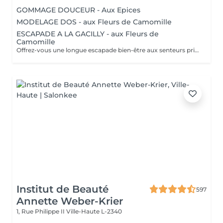
GOMMAGE DOUCEUR - Aux Epices
MODELAGE DOS - aux Fleurs de Camomille
ESCAPADE A LA GACILLY - aux Fleurs de
Camomille
Offrez-vous une longue escapade bien-être aux senteurs printanières de Camomille, fleur emblématique de nos champs à la Gacilly. le temps s'est arrêté. Incroyablement relaxé et en harmonie, votre corps et votre esprits retrouvent leur équilibre.
Institut de Beauté
597
Annette Weber-Krier
1, Rue Philippe II
Ville-Haute L-2340