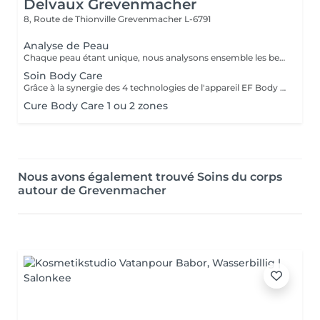
Delvaux Grevenmacher
8, Route de Thionville
Grevenmacher L-6791
Analyse de Peau
Chaque peau étant unique, nous analysons ensemble les besoins actuels de votre peau. L'appareil de diagnostic effectue une analyse complète. Il détermine l'identité de votre peau en quelques minutes, en se basant sur 4 paramètres spécifiques: déshydratation, desquamation, fermeté et texture.
Soin Body Care
Grâce à la synergie des 4 technologies de l'appareil EF Body Care- Endo Body Shaper, le soin High Tech exclusif s'adresse en une seule séance aux 4 zones à problèmes du corps: cuisses, fesses, hanches et ventre. La silhouette est redessinée, la peau est plus ferme et plus tonique.
Cure Body Care 1 ou 2 zones
Nous avons également trouvé Soins du corps
autour de Grevenmacher