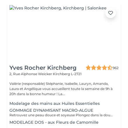
Yves Rocher Kirchberg
962
2, Rue Alphonse Weicker
Kirchberg L-2721
Valérie (responsable) Stéphanie, Isabelle, Lauryn, Amanda,
Laura et Angélique vous accueillent toute la semaine de 9h à
20h dans la bonne humeur ! La...
Modelage des mains aux Huiles Essentielles
GOMMAGE DYNAMISANT MACRO-ALGUE
Retrouvez une peau douce et soyeuse Plongez dans la douceur tropicale dIndonésie à travers les notes épicées des huiles essentielles de Girofle et de Muscade. Ce gommage aux effluves chauds et naturels vous transporte tout en exfoliant délicatement votre peau : elle est douce, lumineuse et satinée.
MODELAGE DOS - aux Fleurs de Camomille