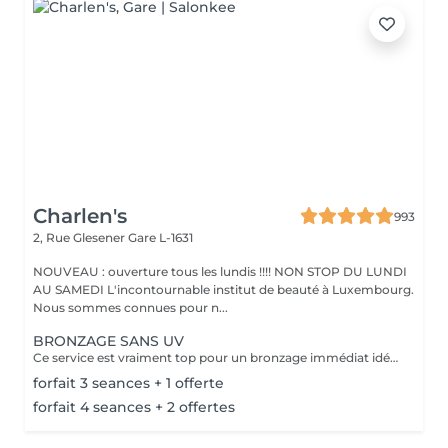
Charlen's
993
2, Rue Glesener
Gare L-1631
NOUVEAU : ouverture tous les lundis !!!! NON STOP DU LUNDI
AU SAMEDI L'incontournable institut de beauté à Luxembourg.
Nous sommes connues pour n...
BRONZAGE SANS UV
Ce service est vraiment top pour un bronzage immédiat idéal avant vos vacances ou avant une soirée ;) Nous vous conseillons de faire un gommage la veille du soin et de porter des vêtements amples noirs. Selon votre peau, cela tient environ 1 semaine à 10 Jours! AVANT Exfolier votre peau en profondeur, puis hydrater généreusement 24h avant d'appliquer votre autobronzant, en insistant bien sur les coudes, genoux, chevilles et les zones sensibles. Épiler ou raser dans les 48h avant application afin que les pores de la peau soient fermés. Des points noirs pourraient apparaître si votre peau n'est pas nette lors de l'application. Ne pas appliquer de crème hydratante, parfum, déodorant ou maquillage le jour même de l'application cela pourrait obstruer les pores de la peau et faire apparaître des points noirs. APRÈS Porter des vêtement amples de couleur foncée les vêtements près du corps ou sous-vêtements pourraient faire des marques, porter des chaussures larges. Hydrater quotidiennement votre peau les jours suivant l'application ou utiliser un autobronzant progressif pour entretenir votre bronzage et le faire durer plus longtemps. Après 5 jours, exfolier quotidiennement votre peau à l'aide d'un exfoliant doux afin d'aider votre peau à absorber plus facilement votre crème hydratante, et garder un joli bronzage. Cela permet aussi au bronzage de s'estomper progressivement et uniformément.
forfait 3 seances + 1 offerte
forfait 4 seances + 2 offertes