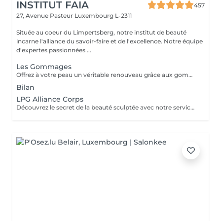
INSTITUT FAIA
457
27, Avenue Pasteur
Luxembourg L-2311
Située au coeur du Limpertsberg, notre institut de beauté
incarne l'alliance du savoir-faire et de l'excellence. Notre équipe
d'expertes passionnées ...
Les Gommages
Offrez à votre peau un véritable renouveau grâce aux gommages corps Gemology. Enrichis en extraits minéraux précieux et en ingrédients naturels, ils exfolient en douceur, éliminent les cellules mortes et révèlent l'éclat de la peau. Leur texture sensorielle et leurs parfums délicats transforment l'exfoliation en un rituel de bien-être luxueux. Résultat : une peau lisse, douce, parfaitement préparée à recevoir les soins suivants.
Bilan
LPG Alliance Corps
Découvrez le secret de la beauté sculptée avec notre service LPG Endermologie. Cette technologie de pointe est votre alliée pour une silhouette redessinée et une peau radieuse. Les soins Endermologie stimulent naturellement la production de collagène et d'élastine, réduisent l'aspect de la cellulite et raffermissent votre peau. Les résultats sont visibles dès les premières séances, vous laissant avec une confiance et une élégance accrues. Révélez votre beauté intérieure avec une silhouette plus harmonieuse. Optez pour le bien-être et la beauté, choisissez LPG Endermologie dès aujourd'hui.