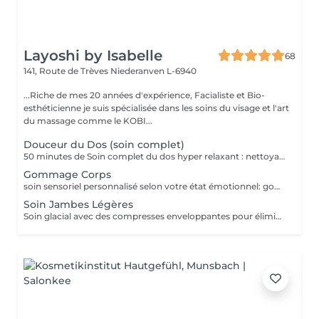
Layoshi by Isabelle
68
141, Route de Trèves
Niederanven L-6940
...Riche de mes 20 années d'expérience, Facialiste et Bio-
esthéticienne je suis spécialisée dans les soins du visage et l'art
du massage comme le KOBI...
Douceur du Dos (soin complet)
50 minutes de Soin complet du dos hyper relaxant : nettoyage profond + gommage + massage + enveloppement + crème hydratante. Détente garantie
Gommage Corps
soin sensoriel personnalisé selon votre état émotionnel: gommage complet du corps au sel rose de l'Himalaya pour une peau douce et satinée + douche
Soin Jambes Légères
Soin glacial avec des compresses enveloppantes pour éliminer la sensation de jambes lourdes + massage drainant pour relancer la circulation dans le soin premium