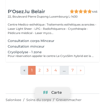
P'Osez.lu Belair
446
22, Boulevard Pierre Dupong
Luxembourg L-1430
Centre Medico-esthétique : Traitements esthétiques avancées -
Laser Light Sheer - LPG - Radiofréquence - Cryothérapie -
Pédicure médical - Laser myco...
Consultation corps Minceur
Consultation minceur
Cryolipolyse - 1 zone
Pour réservation appeler le centre Le CryoSlim hybrid est la nouvelle génération de Cryolipolyse médicale (traitement des cellules de graisse par le froid). CryoSlim hybrid est le seul appareil d'amincissement à garantir les résultats minceur cliniquement supérieurs à la moyenne et exclusivement avec des températures de traitement saines et sans danger pour l'organisme. Ce traitement concerne les hommes et les femmes qui présentent une ou plusieurs zones localisées souvent résistantes aux efforts de régime et sport : ventre, poignées d'amour, culotte de cheval, intérieur des cuisses, genoux, bras, dos.
«
1
2
3
4
...
7
»
Carte
Salonkee
Soins du corps
Grevenmacher