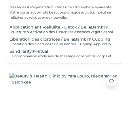
Massages & Régénération. Dans une atmosphère apaisante.
Votre corps accomplit beaucoup chaque jour. Ici, il peut se
relâcher et retrouver de nouvelle...
Application anti-cellulite - Detox / BellaBambi®
Structure & Activation des Tissus: Les essences végétales soigneusement sélectionnées de Retterspitz® stimulent la circulation et améliorent le métabolisme des couches profondes de la peau. Les ventouses de massage BellaBambi® ciblent les dépôts cellulitiques et favorisent le drainage des liquides tissulaires. L'activité métabolique accrue peut avoir un effet positif sur le métabolisme des graisses et aider à éliminer la rétention d'eau et les toxines accumulées. Les zones traitées comprennent les hanches, les jambes, l'abdomen ou les bras, selon accord. Des rougeurs légères et temporaires peuvent apparaître, mais disparaissent naturellement après un court laps de temps.
Libération des cicatrices / BellaBambi® Cupping
Libération des cicatrices / BellaBambi® Cupping Application ciblée pour la mobilisation et la régulation du tissu cicatriciel à l'aide de la technique de cupping BellaBambi®. Grâce à des impulsions de dépression douces et précises, les tissus autour de la cicatrice sont activés. Les adhérences peuvent être relâchées et la circulation sanguine améliorée. Le traitement favorise l'élasticité des tissus et peut réduire les sensations de tension ainsi que les limitations de mouvement. Particulièrement adapté après des opérations, des blessures ou en cas de tissu cicatriciel durci. Pour plus de mobilité, de liberté tissulaire et une sensation corporelle visiblement harmonisée.
Sand rarity®-Ritual
La combinaison exclusive de massage complet du corps et de soin du visage de la série de soins Sand rarity® transforme vos soins de la peau en une expérience de bien-être luxueuse.