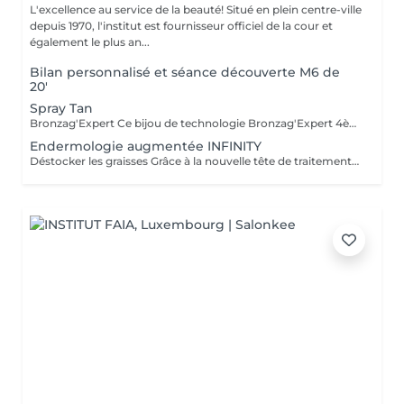
L'excellence au service de la beauté! Situé en plein centre-ville
depuis 1970, l'institut est fournisseur officiel de la cour et
également le plus an...
Bilan personnalisé et séance découverte M6 de
20'
Spray Tan
Bronzag'Expert Ce bijou de technologie Bronzag'Expert 4ème Génération fonctionnant avec notre lotion, offre un bronzage sur-mesure sans exposition aux UV. Grâce à sa composition 99% naturelle contenant un activateur de mélanine et des actifs hydratants, vous allez retrouver une peau bronzée, revitalisée et repulpée.
Endermologie augmentée INFINITY
Déstocker les graisses Grâce à la nouvelle tête de traitement brevetée Alliance, endermologie® permet de cibler et daffiner les zones rebelles à lexercice et à lhygiène alimentaire (bras, dos, ventre, taille, cuisses..) tout en sadaptant précisément aux besoins de chaque peau. Lisser la cellulite La cellulite, qui touche 90 % des femmes même les plus minces et les plus sportives, résulte à la fois dun stockage de graisses dans les adipocytes (cellules graisseuses) et dune rétention deau tout autour. Raffermir la peau Variations de poids, grossesses, temps qui passe la peau perd progressivement de sa tonicité et de sa souplesse. Même si ce relâchement cutané concerne tout le corps, certaines zones y sont plus sensibles : intérieur des cuisses, ventre, bras, etc Retrouver des jambes légères Jambes lourdes et douloureuses, chevilles ou pieds gonflés ces symptômes traduisent une mauvaise circulation sanguine et lymphatique. Les toxines saccumulent dans lorganisme, ce qui explique de telles variations de volume en une même journée ou à différents moments du cycle féminin. Bien-être Découvrez des parcours de soins au concept exclusif, pour une efficacité et une détente incomparables.