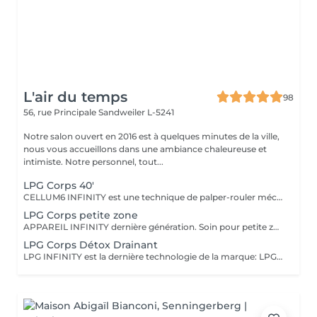
L'air du temps
98
56, rue Principale
Sandweiler L-5241
Notre salon ouvert en 2016 est à quelques minutes de la ville,
nous vous accueillons dans une ambiance chaleureuse et
intimiste. Notre personnel, tout...
LPG Corps 40'
CELLUM6 INFINITY est une technique de palper-rouler mécanique non invasive qui stimule la peau pour déstocker les graisses localisées, lisser la cellulite, raffermir les tissus, sculpter la silhouette et drainer l'organisme.. Séance de 40' deux fois par semaine. Notre cure-abonnement va de 12 à 20 séances selon le besoin, Voir rubrique abonnement. Si vous ne faites qu'une seule séance une combinaison de 25 eur sera facturée Une évaluation de notre part est nécessaire avant toute cure. Bilan gratuit sur rendez-vous Nous améliorons les résultats avec la combinaison de micro-nutriments et cosmétiques spécifiques de LPG associés à la cure Femmes enceintes ou allaitantes traitement possible sur les jambes uniquement, recommandons le programme drainant A noter que tout traitement amincissant doit être lié à une bonne hygiène de vie LPG ENDERMOLOGIE est présent dans le monde entier avec plus de 35 ans d'expertise
LPG Corps petite zone
APPAREIL INFINITY dernière génération. Soin pour petite zone uniquement (ex.bras, genoux, mollets) où nous allons cibler la problématique (cellulite, relâchement, graisse, volume) LPG va stimuler la peau d'une façon mécanique et 100% naturelle pour atteindra l'objectif souhaité. Nos cures sont de 12 séances minimum, 2xsemaine.. Une évaluation de notre part est nécessaire avant toute cure. Bilan gratuit sur rendez-vous Si vous ne faites qu'une seule séance une combinaison de 25 eur sera facturée LPG ENDERMOLOGIE est présent dans le monde entier avec plus de 35 ans d'expertise
LPG Corps Détox Drainant
LPG INFINITY est la dernière technologie de la marque: LPG est à la base médicale et existe dans le marché depuis plus de 35 ans. La technique est 100% naturelle. Le drainage lymphatique aide à soulager l'inconfort des jambes lourdes et gonflées; en stimulant la circulation de la lymphe il va draîner et évacuer les liquides excédentaires et les déchets métaboliques. En séance unique, un collant vous sera prêté lors de cette prestation,également en vente 25 eur.