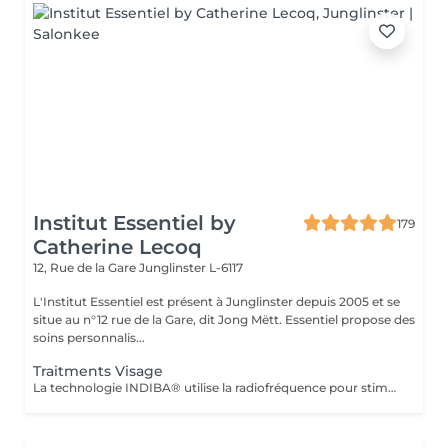
Institut Essentiel by
179
Catherine Lecoq
12, Rue de la Gare
Junglinster L-6117
L'Institut Essentiel est présent à Junglinster depuis 2005 et se
situe au n°12 rue de la Gare, dit Jong Mëtt. Essentiel propose des
soins personnalis...
Traitments Visage
La technologie INDIBA® utilise la radiofréquence pour stimuler les cellules à travers les 3 couches de la peau. Dans le but de raffermir, rajeunir et revitaliser la peau de l'intérieur. Séance après séance la structure et la qualité de la peau s'améliorent. Les défaux et imperfections s'atténuent pour révéler une peau hydratée en profondeur, un musculature plus tonique et une peau plus lisse et ferme. INDIBA® joue un rôle essentiel dans l'équilibre des fonctions de la peau. Ainsi le peau est renforcée. Le traitement est idéal pour toutes celles et ceux qui souhaitent un soin qui apporte une réelle efficacité de longue durée. INDIBA surpasse tout ce que vous avez connu jusqu'à présent et bousculera vos habitudes esthétiques. Rajeunir et se sentir bien naturellement résume ce qui vous attend. Le traitement est plus efficace en cure de 6 séances, à raison de 2-3 séances par semaine (résultats rapides garantis). Nous proposons un forfait de 12 séances valable 1an à p.de la date d'achat avec une remise immédiate de 15%. Le forfait est payable en une seule fois. IMPORTANT: Ne convient pas pendant la grossesse, n'est pas compatibles avec le pacemaker et personnes souffrant d'hypertensions grave. (consulter son médecin le cas échéant)