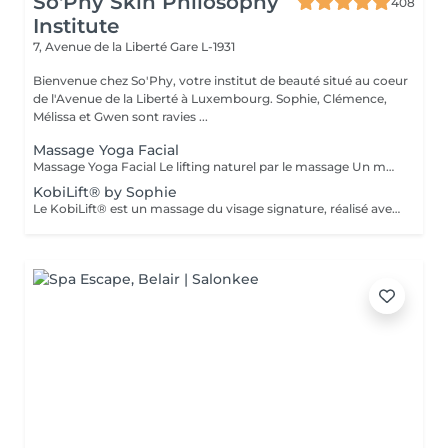
So'Phy Skin Philosophy
408
Institute
7, Avenue de la Liberté
Gare L-1931
Bienvenue chez So'Phy, votre institut de beauté situé au coeur
de l'Avenue de la Liberté à Luxembourg. Sophie, Clémence,
Mélissa et Gwen sont ravies ...
Massage Yoga Facial
Massage Yoga Facial Le lifting naturel par le massage Un massage du visage dynamique et profond qui stimule les muscles et relance les circulations pour redessiner les contours du visage. Grâce à des manuvres expertes et à l'utilisation d'outils spécifiques comme le Gua Sha et les Mushrooms, ce soin agit à la fois sur la tonicité de la peau et la détente des tensions faciales. Il permet de lisser les traits, d'illuminer le teint et de révéler un visage plus reposé et naturellement sculpté. Un soin idéal pour celles et ceux qui recherchent un effet visible, tout en profitant d'un moment de relâchement profond. Comme chaque soin chez So'Phy, le massage est adapté en fonction des besoins de votre peau et des tensions observées.
KobiLift® by Sophie
Le KobiLift® est un massage du visage signature, réalisé avec une gestuelle précise et rythmée visant à stimuler les muscles, relancer les circulations et libérer les tensions. Il agit en profondeur pour redessiner les contours du visage, lisser les traits et raviver l'éclat de la peau, tout en procurant un effet liftant naturel. Le KobiLift est proposé seul, pour un effet immédiat, ou intégré dans un soin du visage complet afin d'en renforcer les résultats et d'améliorer la qualité de la peau. À la fois tonique et relaxant, ce soin offre un véritable moment de lâcher-prise tout en apportant des résultats visibles. Idéal pour celles et ceux qui recherchent un visage plus lisse, plus lumineux et naturellement raffermi.