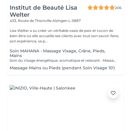
Institut de Beauté Lisa
206
Welter
433, Route de Thionville
Alzingen L-5887
Lisa Welter a su créer un véritable oasis de paix et cocon de
bien-être où elle accueille ses clients avec tout son savoir-faire,
son expérience, sa p...
Soin MAHANA - Massage Visage, Crâne, Pieds,
Mains
Soin du Visage énergétique, aromatique et relaxant: -Massage en étoile du Crâne, Mains, Pieds - Inspiré d'un rituel Polynésien, avec des huiles essentielles de fleur de Tiaré et Jasmin. Les Bienfaits Mahana: -Relaxe intensément -Délie les zones de tensions -Relance l'énergie -Apaise le mental -Hydratation de la Peau en profondeur -Illume le teint
Massage Mains ou Pieds (pendant Soin Visage 10')