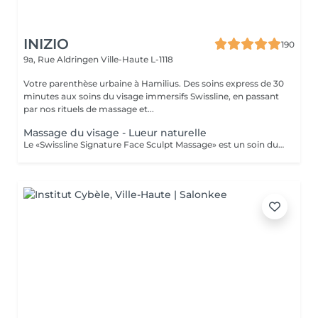
INIZIO
190
9a, Rue Aldringen
Ville-Haute L-1118
Votre parenthèse urbaine à Hamilius. Des soins express de 30
minutes aux soins du visage immersifs Swissline, en passant
par nos rituels de massage et...
Massage du visage - Lueur naturelle
Le «Swissline Signature Face Sculpt Massage» est un soin du visage extrêmement innovant, original et technique. Ce traitement rythmé, à la fois profond et relaxant, combine travail respiratoire, drainage lymphatique manuel (MLD), relâchement musculaire et manipulation fasciale, associés aux techniques de modelage avancées caractéristiques d'Anna Tsankova. Le soin stimule le drainage lymphatique et la circulation, soulage les tensions musculaires, affine les contours du visage et réactive la production de collagène. Ce traitement innovant donne aux clients la sensation que leur visage s'est «ouvert», débarrassé de ses blocages, avec un effet de remise en forme visible, des rides d'expression lissées et une circulation améliorée, pour un teint renouvelé et une véritable éclat.