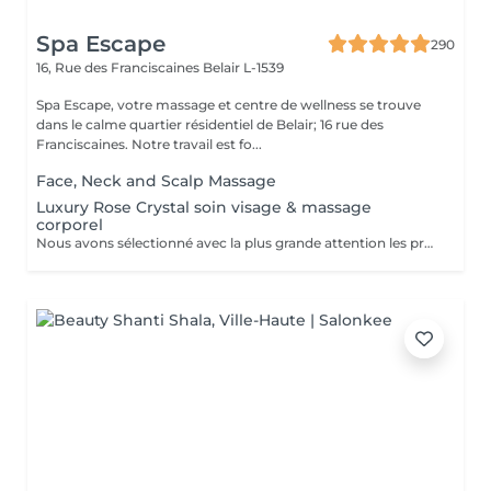
Spa Escape
290
16, Rue des Franciscaines
Belair L-1539
Spa Escape, votre massage et centre de wellness se trouve
dans le calme quartier résidentiel de Belair; 16 rue des
Franciscaines. Notre travail est fo...
Face, Neck and Scalp Massage
Luxury Rose Crystal soin visage & massage
corporel
Nous avons sélectionné avec la plus grande attention les produits lauréats Organic Pharmacy, pour faire de votre rituel spa un moment luxueux et unique. Ces soins pour la peau et bien-être du corps portent cette expérience à un tout autre niveau. Des ingrédients entièrement biologiques sont utilisés pour étancher la soif d'hydratation, de purification et de nutrition de votre peau. Pendant ce moment de détente et de sérénité, laissez-vous choyer par un massage facial par drainage lymphatique aux cristaux de rose, et retrouvez un visage plus sculpté et un teint rosé et éclatant. Le massage corporel qui accompagne ce soin en fait une expérience zen totale.