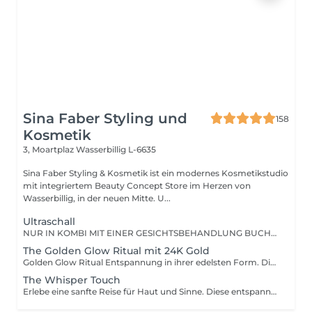
Sina Faber Styling und
158
Kosmetik
3, Moartplaz
Wasserbillig L-6635
Sina Faber Styling & Kosmetik ist ein modernes Kosmetikstudio
mit integriertem Beauty Concept Store im Herzen von
Wasserbillig, in der neuen Mitte. U...
Ultraschall
NUR IN KOMBI MIT EINER GESICHTSBEHANDLUNG BUCHBAR! Mit unserem bewährten Ultraschallgerät kannst du deiner Haut eine Extraportion Pflege gönnen! Durch sanfte Ultraschallwellen werden Wirkstoffe tiefer in die Haut eingeschleust für sichtbar straffere, regenerierte Haut. Gleichzeitig wirkt die integrierte Lichttherapie mit rotem, blauem oder grünem Licht gezielt gegen Fältchen, Unreinheiten oder Rötungen. Der Zellstoffwechsel wird aktiviert, die Haut beruhigt und der Teint wirkt frisch, gesund und strahlend. Dieses Extra kannst du individuell zu jeder Gesichtsbehandlung dazu buchen für noch intensivere Ergebnisse.
The Golden Glow Ritual mit 24K Gold
Golden Glow Ritual Entspannung in ihrer edelsten Form. Diese Behandlung ist eine luxuriöse Auszeit für alle Sinne entschleunigend, nährend und von Kopf bis Dekolleté wohltuend. Das Highlight: Eine 24 Karat Blattgoldmaske, die sanft mit der Haut verschmilzt und während einer langen, entspannenden Massage ihre ganze Wirkung entfaltet. Die Haut wird durchwärmt, durchblutet, gestärkt und erhält einen feinen, goldenen Glow. Ablauf des Rituals: Sanfte Doppelreinigung mit Aromatherapie Enzympeeling, aufgetragen mit einer Pinselmassage-Technik Anwendung der 24 Karat Goldmaske das zarte Blattgold wird aufgelegt und in einer ausführlichen Massage einmassiert Anschließend: gezielte Anti Aging Wirkstoffversorgung & Abschlusspflege Dein Ergebnis: Eine seidig glatte, beruhigte und gestärkte Haut Ein warmer, natürlicher Glow Tiefes Wohlgefühl und Loslassen vom Alltag Perfekt auch als Geschenk geeignet.
The Whisper Touch
Erlebe eine sanfte Reise für Haut und Sinne. Diese entspannende Behandlung kombiniert individuell abgestimmte Massage- und Pflegetechniken für Gesicht, Dekolleté, Schultern & Hände. Weiche Bewegungen, fließende Übergänge und eine besondere Art der Achtsamkeit lassen dich tief entspannen während deine Haut auf die sanfteste Art regeneriert. Wir wählen intuitiv, was dir in diesem Moment guttut: Pinsel, Steine, Tools oder einfach Hände sorgen für maximale Entspannung und gepflegte Haut. Ablauf der Behandlung: Sanfte Doppelreinigung mit wohltuenden Texturen und Gerüchen Leichtes, individuell angepasstes Peeling Tiefenentspannung durch gezielte Tools wie: Pinselmassage, Gua Sha, Roller, Kopfmassagegriffe, klassische Gesichtsmassage Beruhigende Maske Abschlusspflege mit hochwertigen Wirkstoffen Dein Ergebnis: Sichtbare Frische in deinem Teint Entspannte Gesichtszüge Innere Ruhe von außen fühlbar Whisper Touch sanfte Pflege mit Tiefe. Für dein Gesicht. Für dein Gefühl.