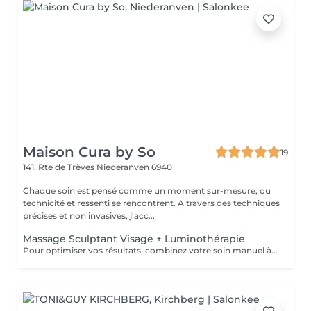
Maison Cura by So
19
141, Rte de Trèves
Niederanven 6940
Chaque soin est pensé comme un moment sur-mesure, ou
technicité et ressenti se rencontrent. A travers des techniques
précises et non invasives, j'acc...
Massage Sculptant Visage + Luminothérapie
Pour optimiser vos résultats, combinez votre soin manuel à la luminothérapie. Les LED rouges stimuleront élastine et collagène et auront un effet apaisant immédiat grâce à leur action anti inflammatoire.