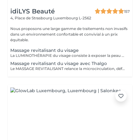
idiLYS Beauté
157
4, Place de Strasbourg
Luxembourg L-2562
Nous proposons une large gamme de traitements non invasifs
dans un environnement confortable et convivial à un prix
équitable.
Massage revitalisant du visage
La LUMINOTHÉRAPIE du visage consiste à exposer la peau à des lumières LED afin de stimuler le renouvellement cellulaire et améliorer l'éclat du teint.
Massage revitalisant du visage avec Thalgo
Le MASSAGE REVITALISANT relance la microcirculation, défatigue les traits du visage et redonne fraicheur à la peau. La LUMINOTHÉRAPIE du visage consiste à exposer la peau à des lumières LED afin de stimuler le renouvellement cellulaire et améliorer l'éclat du teint.