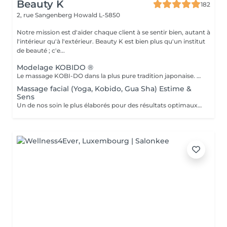
Beauty K
182
2, rue Sangenberg
Howald L-5850
Notre mission est d'aider chaque client à se sentir bien, autant à
l'intérieur qu'à l'extérieur. Beauty K est bien plus qu'un institut
de beauté ; c'e...
Modelage KOBIDO ®
Le massage KOBI-DO dans la plus pure tradition japonaise. Le KOBI-DO, est un modelage liftant du visage né au Japon au 15ème siècle. Il était autrefois le privilège des impératrices et des geishas. Aujourd'hui, il fait fureur en occident pour toutes les femmes qui recherchent un rajeunissement sans techniques invasives. Comprenant plus de deux cents techniques manuelles, le KOBI-DO est considéré comme l'un des massages faciaux les plus sophistiqué au monde. Les techniques du KOBI-DO tels les lissages, les tapotements et les pincements. Ces gestes précis permettent de travailler la peau, les muscles, les fascias et la lymphe. L'académie des facialistes ©
Massage facial (Yoga, Kobido, Gua Sha) Estime &
Sens
Un de nos soin le plus élaborés pour des résultats optimaux pour toutes les peaux. À base de nos produits cosméceutiques & 3 techniques de modelage différents dédiées à l'anti-âge (drainage et remodelage visage) Pour ce soin nous utiliserons 3 techniques : LE YOGA DU VISAGE Puisque vieillir est naturel, le yoga du visage, permet d'apporter au plus grand nombre, une méthode globale de rajeunissement et de prévention de la sénescence mais également de bien-être. LE LIFTING NATUREL JAPONAIS - KOBIDO Composé d'un enchaînement de mouvements effectués avec précision sur votre peau, il allie lissage, pétrissage, percussion, vibration et pression. Il est doux, subtil et profond en fonction de la zone à traiter et de la nature de la peau. LE DRAINAGE LIFTANT AU GUA SHA de Quartz Rose. Le massage au gua sha travaille sur les énergies et la circulation lymphatique pour drainer, évacuer les toxines et stimuler la circulation du sang et des énergies. La pierre vient stimuler, en douceur, les points qui se trouvent le long des méridiens et lignes d'énergie du corps.