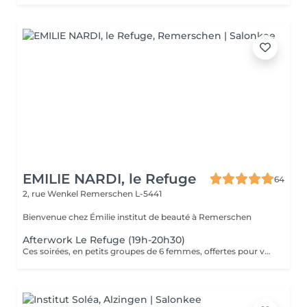
EMILIE NARDI, le Refuge
64
2, rue Wenkel
Remerschen L-5441
Bienvenue chez Émilie institut de beauté à Remerschen
Afterwork Le Refuge (19h-20h30)
Ces soirées, en petits groupes de 6 femmes, offertes pour vous faire découvrir notre univers. Pendant 1h30 : * Beauté sensorielle avec Émilie : une initiation aux gestes et textures de la vinocosmétique avec les produits de la maison Vinésime. Enfin, chaque invitée repartira avec un ensemble exclusif, mêlant soin, parfum et tote bag collector numéroté. Une attention délicate qui nous tient à cur pour garder trace de ces soirées hors du temps. Ces 10 soirées privées sont proposées en afterwork, le jeudi ou le vendredi de 19h à 20h30. Lors de la réservation, merci de sélectionner le créneau technique (10h19h30) : il correspond bien à votre place pour l'afterwork du soir. Soirées limitées. Chaque groupe doit être impérativement composé de 6 personnes pour que la soirée ait lieu. ...Nous avons hâte de vous rencontrer et de vous accueillir dans l'univers doux et intimiste de notre Refuge.