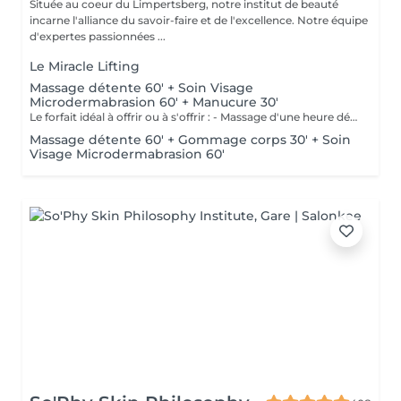
Située au coeur du Limpertsberg, notre institut de beauté
incarne l'alliance du savoir-faire et de l'excellence. Notre équipe
d'expertes passionnées ...
Le Miracle Lifting
Massage détente 60' + Soin Visage
Microdermabrasion 60' + Manucure 30'
Le forfait idéal à offrir ou à s'offrir : - Massage d'une heure détente. - Soin visage d'une heure adapté au type de peau comprenant démaquillage, gommage, extraction des comédons, massage, masque et crème de soin. - Manucure comprenant le limage, la pousse et coupe des cuticules, gommage et massage avec crème de soin. Base transparente comprise si souhaitée.
Massage détente 60' + Gommage corps 30' + Soin
Visage Microdermabrasion 60'