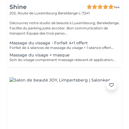
Shine
144
202, Route de Luxembourg
Bereldange L-7241
Découvrez notre studio de beauté à Luxembourg, Bereledange.
Facilite du parking juste accoter. Bon communication de
transport Équipe des trois perso...
Massage du vissage - Forfait 4+1 offert
Forfait de 4 séances de massage du visage + 1 séance offerte. Soin relaxant et tonifiant favorisant la circulation, la détente musculaire et l'éclat de la peau. Forfait payable à l'avance et non remboursable. Les séances sont à planifier selon les disponibilités.
Massage du visage + masque
Soin du visage comprenant massage relaxant et application d'un masque adapté au type de peau. Aide à détendre les muscles du visage, améliorer la circulation et hydrater la peau.