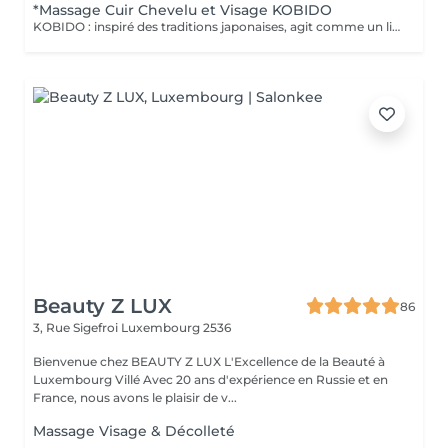
*Massage Cuir Chevelu et Visage KOBIDO
KOBIDO : inspiré des traditions japonaises, agit comme un lifting naturel grâce à un ensemble de techniques manuelles étudiées pour lisser les traits et repulper le visage. Il agit sur l'ensemble des zones sensibles au vieillissement cutané en activant leur jeunesse. Inspiré de la technique AMMA japonaise relaxante, ce massage des zones reflexe du visage, de la nuque et de la tête. Grâce à ce massage unique, vous vous sentez revitalisé, relaxé et apaisé (sans utilisation de produit).
Beauty Z LUX
86
3, Rue Sigefroi
Luxembourg 2536
Bienvenue chez BEAUTY Z LUX L'Excellence de la Beauté à
Luxembourg Villé Avec 20 ans d'expérience en Russie et en
France, nous avons le plaisir de v...
Massage Visage & Décolleté