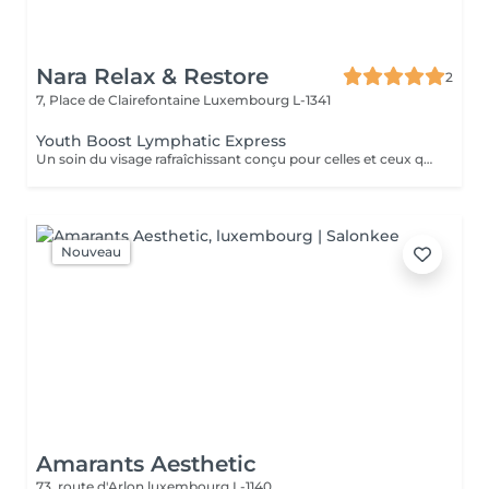
Nara Relax & Restore
2
7, Place de Clairefontaine
Luxembourg L-1341
Youth Boost Lymphatic Express
Un soin du visage rafraîchissant conçu pour celles et ceux qui souhaitent obtenir des résultats visibles en peu de temps. Nettoyage, exfoliation et soins ciblés contribuent à révéler un teint frais, lumineux et revitalisé. Un drainage lymphatique du visage peut être intégré sur demande.
Nouveau
Amarants Aesthetic
73, route d'Arlon
luxembourg L-1140