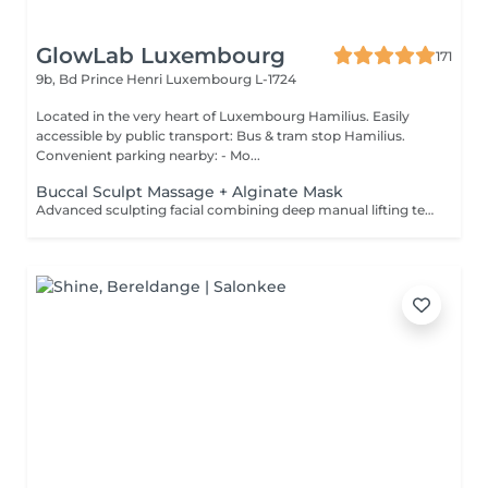
GlowLab Luxembourg
171
9b, Bd Prince Henri
Luxembourg L-1724
Located in the very heart of Luxembourg Hamilius. Easily
accessible by public transport: Bus & tram stop Hamilius.
Convenient parking nearby: - Mo...
Buccal Sculpt Massage + Alginate Mask
Advanced sculpting facial combining deep manual lifting techniques with intraoral (buccal) massage to redefine facial contours, release muscle tension, and enhance natural lifting. Includes an alginate mask to calm the skin, restore hydration, and enhance the sculpting effect. Recommended course: 5-10 sessions, 1-2 times per week, followed by maintenance. BENEFITS: - Defined facial contours - Reduced puffiness - Improved circulation - Natural lifting effect - Muscle tension release INDICATIONS: - Loss of facial definition - Puffiness - Muscle tension - Dull skin - Early signs of aging CONTAINDICATIONS: - Active inflammation - Open wounds - Severe acne - Recent invasive procedures - Dental conditions (relative) AFTERCARE: - Stay hydrated - Avoid alcohol and salt on the same day - Maintain regular treatments Sculpt. Lift. Define.