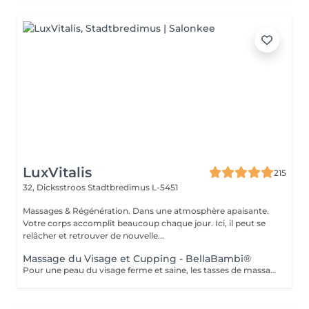
LuxVitalis
215
32, Dicksstroos
Stadtbredimus L-5451
Massages & Régénération. Dans une atmosphère apaisante.
Votre corps accomplit beaucoup chaque jour. Ici, il peut se
relâcher et retrouver de nouvelle...
Massage du Visage et Cupping - BellaBambi®
Pour une peau du visage ferme et saine, les tasses de massage de BellaBambi® offrent un effet liftant naturel et une stimulation profonde et peuvent être utilisées aussi bien par les femmes que par les hommes pour garder la peau du visage en pleine forme. Cette application stimule la circulation sanguine, élimine les toxines et, lorsqu'elle est utilisée régulièrement, augmente l'élasticité de la peau du visage pour un effet liftant naturel. Tirer doucement sur la peau stimule également la production de collagène et soulage les tensions dans les muscles du visage. Il ouvre également les pores afin que les produits de soin puissent être encore mieux absorbés. Nettoyage, massage avec produit de soin et ventouses, soin final.