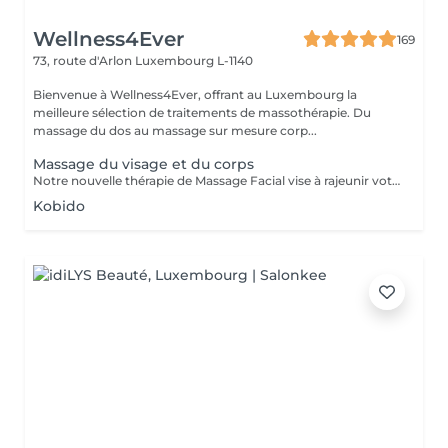
Wellness4Ever
169
73, route d'Arlon
Luxembourg L-1140
Bienvenue à Wellness4Ever, offrant au Luxembourg la
meilleure sélection de traitements de massothérapie. Du
massage du dos au massage sur mesure corp...
Massage du visage et du corps
Notre nouvelle thérapie de Massage Facial vise à rajeunir votre peau et vous donner une apparence jeune et éclatante qui vous permettra de vous sentir relaxé, rafraîchi et plein de vie. Un massage facial régulier peut améliorer la circulation et relaxer les muscles faciaux, soulageant les tensions du visage et autour des yeux tout en améliorant la texture, le relâchement de la peau et les rides. Il a été également démontré qu'il soulage la pression des sinus, et qu'il peut même aider à lutter contre l'acné tenace. Tous ces bienfaits peuvent déboucher sur des traits de visages plus éclatants et revigorés, qui vous permettront de vous sentir aussi jeune que vous en avez l'air.
Kobido