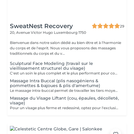
SweatNest Recovery
29
20, Avenue Victor Hugo
Luxembourg 1750
Bienvenue dans notre salon dédié au bien-être et à l'harmonie
du corps et de l'esprit. Nous vous proposons des massages
traditionnels du corps et du v...
Sculptural Face Modeling (travail sur le
vieillissement structurel du visage)
C'est un soin le plus complet et le plus performant pour combattre et/ou prévenir des changements du visage, du cou et le décolleté provoqués par le vieillissement. Cette technique se base sur les connaissances d'anatomie générale, sur la compréhension des mécanismes physiologiques du vieillissement et sur l'analyse esthétique du visage. Quatre techniques sont utilisées durant ce massage : Massage mio-fascial, Massage intra-buccale, Lifting, Drainage lymphatique. Grace à ses nombreux effets, Sculptural Face Modeling rencontre beaucoup de succès parmi des adeptes des méthodes de rajeunissement naturelles et non-invasives, alternatives aux techniques de chirurgie esthétique. Prendre connaissance des contre-indications pour le massage intra buccal est important: Maladies infectieuses de la cavité buccale Maladies de la peau du visage et du décolleté Injections de produits d'acide hyaluronique dans les sillons nasogéniens au cours des 6 derniers mois Injections de fillers dans la zone des lèvres et des joues au cours des 6 derniers mois Les fils tenseurs au cours des 12 derniers mois Injections de la toxine botulique au cours des 6 derniers mois Prothèses, implantation & Extraction dentaire et dentisterie orthopédique au cours des 6 derniers mois Maladies de la glande thyroïde (glande thyroïde hypertrophiée et/ou la présence de tumeurs)
Massage Intra Buccal (plis nasogéniens &
pommettes & bajoues & plis d'amertume)
Le massage intra-buccal permet de travailler les tiers moyen et inferieur du visage qui sont particulièrement touchés par les changements dus à l'âge : plis nasogénien, bajoues, rides autour de la bouche, plis d'amertume, « peau d'orange » du menton. C'est une technique vraiment originale et subtile, qui stimule les muscles du visage par un double massage interne et externe. Le but du massage intra-buccal est d'éliminer l'hypertonie des muscles du visage, de soulager les tensions dans les zones d'attachement musculaire aux os et de diminuer les poches et les cernes sous les yeux. Note importante : le massage intra-buccal a pour but un effet esthétique mais pas thérapeutique. Il n'est pas indiqué pour soigner le bruxisme !
Massage du Visage Liftant (cou, épaules, décolleté,
visage)
Pour un visage plus ferme et redessiné, optez pour l'exclusivité d'un massage de votre visage personnalisé. Pendant 60 min des dizaines de techniques, de gestes précis, minutieux, vont stimuler, détendre, oxygéner les différents tissus qui composent votre visage & décolleté & épaules. Le résultat est aussi bien une sensation unique de bien-être de détente, qu'un visage lissé, repulpé, lumineux et éclatant.