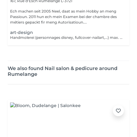
167, Rue d'Esch
Rumelange L-3721
Ech machen seit 2005 Neel, daat as mein Hobby an meng
Passioun. 2011 hun ech mein Examen bei der chambre des
métiers gepackt fir meng Autorisatioun....
art-design
Handmolerei (personnages disney, fullcover-nailart,...) max. 2 ongles par rdv
We also found Nail salon & pedicure around
Rumelange