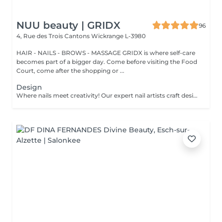
NUU beauty | GRIDX
96
4, Rue des Trois Cantons
Wickrange L-3980
HAIR - NAILS - BROWS - MASSAGE GRIDX is where self-care
becomes part of a bigger day. Come before visiting the Food
Court, come after the shopping or ...
Design
Where nails meet creativity! Our expert nail artists craft designs of any complexity, bringing your vision to life with precision and artistry. Whether you're dreaming of a classic French, a chic gradient, or intricate drawings on any number of nails, we've got you covered. For a flawless french, stunning chrome powder, or elegant baby boomer (gradient) effect, we ensure that every nail is a work of art. Prefer a unique touch on just a few nails? No problem! You can choose to personalise your design, creating a one-of-a-kind look that's as individual as you are. Let your nails speak your style!