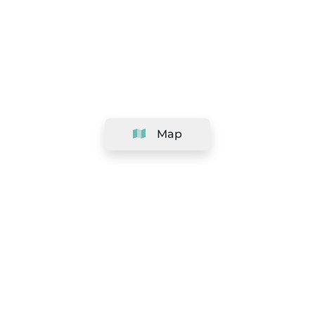
Map
Company
Support
Team
&
Careers
Information for salons