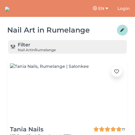
EN
Login
Nail Art
in
Rumelange
Filter
Nail Art
in
Rumelange
Tania Nails
17