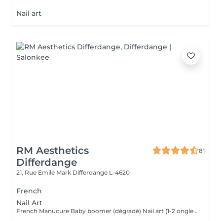
Nail art
RM Aesthetics
81
Differdange
21, Rue Emile Mark
Differdange L-4620
French
Nail Art
French Manucure Baby boomer (dégradè) Nail art (1-2 ongle) Nail art complet (tous les ongles) Strass/Bijoux Effet chrome/ glazed/ pearl