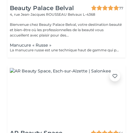
Beauty Palace Belval
77
4, rue Jean-Jacques ROUSSEAU
Belvaux L-4368
Bienvenue chez Beauty Palace Belval, votre destination beauté
et bien-être où les professionnelles de la beauté vous
accueillent avec plaisir pour des...
Manucure « Russe »
La manucure russe est une technique haut de gamme qui permet d'obtenir des ongles impeccables et soignés dans les moindres détails. Contrairement à la manucure classique, elle consiste à travailler minutieusement le contour de l'ongle et les cuticules à l'aide de la ponceuse et d'embouts spécifiques, pour un résultat net, élégant et longue durée. résultats: *Ongles nets et élégants *Pose de vernis plus précises et durable *Résultat soigné et longue tenue