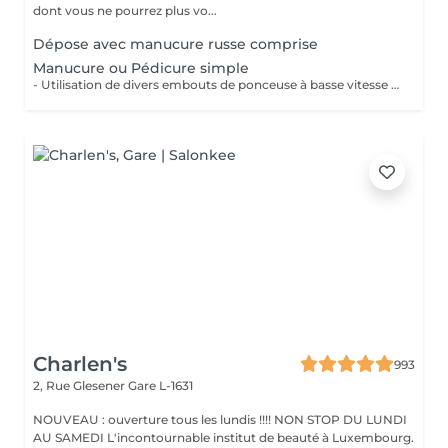
dont vous ne pourrez plus vo...
Dépose avec manucure russe comprise
Manucure ou Pédicure simple
- Utilisation de divers embouts de ponceuse à basse vitesse pour décoller, soulever et éliminer les cuticules. - Limage des ongles - Application d'une huile à cuticule et crème avec massage
Charlen's
993
2, Rue Glesener
Gare L-1631
NOUVEAU : ouverture tous les lundis !!!! NON STOP DU LUNDI
AU SAMEDI L'incontournable institut de beauté à Luxembourg.