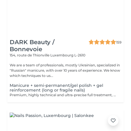
DARK Beauty /
159
Bonnevoie
154, route de Thionville
Luxembourg L-2610
We are a team of professionals, mostly Ukrainian, specialized in
"Russian" manicure, with over 10 years of experience. We know
which techniques to us...
Manicure + semi-permanent/gel polish + gel
reinforcement (long or fragile nails)
Premium, highly technical and ultra-precise full treatment, performed mainly with an e-file to achieve a perfectly clean nail contour and apply the polish as close as possible, even slightly under the cuticle. This technique helps visually delay the regrowth by around 10 days. Visual result: -Extremely well-groomed nails, clean contours, flawless shape -Instagram / photo studio effect: neat, precise, with no visible dry skin We also include a gel reinforcement, recommended for long or fragile or broken nails. A perfect solution for flawless and long-lasting nails: -The average durability is 4 weeks!! Service content -> 95€ : -Removal of old semi-permanent and/or gel polish (if needed, already include in this price/service) -Very meticulous preparation of the nail plate -Removal of dead skin -Shape and file nails -Gentle cuticle care -Correction of the nail shape -Gel reinforcement -Application of semi-permanent nail polish -Application of cuticle oil and hand cream Optional : -Price per nail extension on up to 5 nails (if so please book "WITH simple design") +3€/nail -Price per nail for nail art on up to 5 nails (if so please book "WITH simple design") +3€/nail -Price for simple design (French, Chrome, Baby Boomer, Cat Eyes, Stickers, Foil) 6-10 nails -> +20€ -Price for complex design (3D, Hand drawings, Stamping, French with Chrome, Baby Boomer with Chrome, French with Cat Eyes) 6-10 nails -> +30€