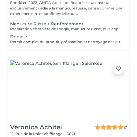
Fondé en 2023, ANITA Atelier de Beauté est un institut
exclusivement dédié à la manucure russe, pensé comme une
expérience rare et confidentielle au ...
Manucure Russe + Renforcement
Préparation complète de l'ongle, manucure russe, puis application d'un renfort avec base teintée couleur naturelle pour solidifier la plaque, unifier l'ongle et améliorer la tenue.
Dépose
Retrait complet du produit, préparation et nettoyage des cuticules en manucure russe, puis application d'huile pour cuticules et ongles afin de laisser une plaque propre, saine et hydratée.
Veronica Achitei
17
12, Rue de la Paix
Schifflange L-3871