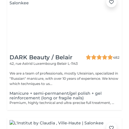
DARK Beauty / Belair
482
42, rue Astrid
Luxembourg Belair L-1143
We are a team of professionals, mostly Ukrainian, specialized in
"Russian" manicure, with over 10 years of experience. We know
which techniques to us...
Manicure + semi-permanent/gel polish + gel
reinforcement (long or fragile nails)
Premium, highly technical and ultra-precise full treatment, performed mainly with an e-file to achieve a perfectly clean nail contour and apply the polish as close as possible, even slightly under the cuticle. This technique helps visually delay the regrowth by around 10 days. Visual result: -Extremely well-groomed nails, clean contours, flawless shape -Instagram / photo studio effect: neat, precise, with no visible dry skin We also include a gel reinforcement, recommended for long or fragile or broken nails. A perfect solution for flawless and long-lasting nails: -The average durability is 4 weeks!! Service content -> 95€ : -Removal of old semi-permanent and/or gel polish (if needed, already include in this price/service) -Very meticulous preparation of the nail plate -Removal of dead skin -Shape and file nails -Gentle cuticle care -Correction of the nail shape -Gel reinforcement -Application of semi-permanent nail polish -Application of cuticle oil and hand cream Optional : -Price per nail extension on up to 5 nails (if so please book "WITH simple design") +3€/nail -Price per nail for nail art on up to 5 nails (if so please book "WITH simple design") +3€/nail -Price for simple design (French, Chrome, Baby Boomer, Cat Eyes, Stickers, Foil) 6-10 nails -> +20€ -Price for complex design (3D, Hand drawings, Stamping, French with Chrome, Baby Boomer with Chrome, French with Cat Eyes) 6-10 nails -> +30€