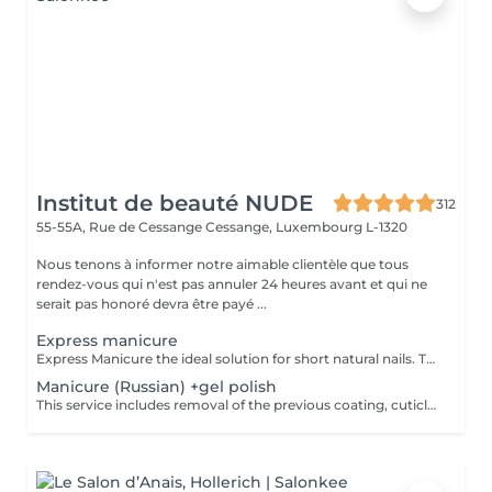
Institut de beauté NUDE
312
55-55A, Rue de Cessange
Cessange, Luxembourg L-1320
Nous tenons à informer notre aimable clientèle que tous
rendez-vous qui n'est pas annuler 24 heures avant et qui ne
serait pas honoré devra être payé ...
Express manicure
Express Manicure the ideal solution for short natural nails. This service includes removal of the previous coating, quick nail and cuticle care, strengthening with a clear rubber base, and a camouflage top coat finish. No change to your natural nail shape we preserve your preferred oval or square shape.
Manicure (Russian) +gel polish
This service includes removal of the previous coating, cuticle care, sidewall refinement, nail plate preparation, and application of a new gel polish coating. To maintain a neat appearance and long-lasting results, a refill is recommended every 2.53 weeks.