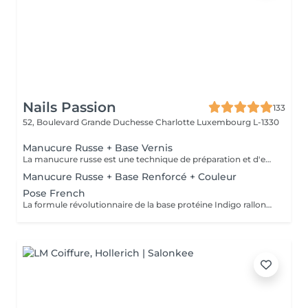
Nails Passion
133
52, Boulevard Grande Duchesse Charlotte
Luxembourg L-1330
Manucure Russe + Base Vernis
La manucure russe est une technique de préparation et d'embellissement aussi précise qu'efficace, qui consiste à arranger et sculpter délicatement le contour de l'ongle à l'aide d'outils de précision spécialisés. Esthétique mais aussi pratique, ce travail à la base de l'ongle offre un résultat lisse et net : des contours parfaitement définis, des cuticules durablement éliminées, un gain de longueur... En bref, un aspect soigné pour résultat irréprochable. La formule révolutionnaire de la base protéine Indigo rallonge les ongles, les renforcent naturellement et répare les cassures. Le résultat ? De longs ongles fortifiés qui ne se fendent pas, un véritable soin précieux.
Manucure Russe + Base Renforcé + Couleur
Pose French
La formule révolutionnaire de la base protéine Indigo rallonge les ongles, les renforcent naturellement et répare les cassures. Le résultat ? De longs ongles fortifiés qui ne se fendent pas, un véritable soin précieux.