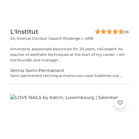
L'Institut
86
24, Avenue Docteur Gaasch
Rodange L-4818
Amandine, passionate beautician for 20 years, nail expert. As
teacher of aesthetic techniques at the start of my career, I am
the founder and manager...
Vernis Semi-Permanent
Semi-permanent technique manucure russe Sublimez vos ongles avec notre manucure russe, une technique professionnelle qui offre un résultat ultra-précis et durable. Cette prestation inclut : Soin complet des ongles et cuticules Limage et préparation minutieuse Application du semi-permanent pour un rendu net et élégant Résultat impeccable : la repousse n'est pas visible pendant 10 jours Durée : 45 minutes