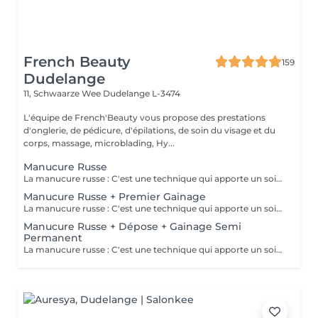
French Beauty
159
Dudelange
11, Schwaarze Wee
Dudelange L-3474
L'équipe de French'Beauty vous propose des prestations
d'onglerie, de pédicure, d'épilations, de soin du visage et du
corps, massage, microblading, Hy...
Manucure Russe
La manucure russe : C'est une technique qui apporte un soin complet de l'ongle naturel et des cuticules. Grâce à la manucure russe l'ongle est entièrement nettoyé des peaux et cuticules collés, ce qui apporte un rendu net et durable.
Manucure Russe + Premier Gainage
La manucure russe : C'est une technique qui apporte un soin complet de l'ongle naturel et des cuticules. Grâce à la manucure russe le semi permanent est posé sous la cuticule ce qui permet une repousse invisible de 7 à 12 jours. Cette prestation comprend la manucure russe complète ainsi que la pose renforcée au semi permanent (aucune dépose ne sera faite)
Manucure Russe + Dépose + Gainage Semi
Permanent
La manucure russe : C'est une technique qui apporte un soin complet de l'ongle naturel et des cuticules. Grâce à la manucure russe le semi permanent est posé sous la cuticule ce qui permet une repousse invisible de 7 à 12 jours. Cette prestation comprend la dépose de votre ancienne couleur, la manucure russe complète ainsi que la pose d'un semi permanent renforcé