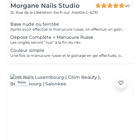
Morgane Nails Studio
40
12, Rue de la Libération
Esch-sur-Alzette L-4210
Base nude ou teintée
Après avoir effectué la manucure russe, on effectue un gainage sur l'ongle naturel à l'aide d'un gel qui peut être soit nude (naturel) soit teinté (blanc laiteux, rosé, pailleté ). On ne posera pas de couleur au dessus du gel ni de nail art pour cette prestation
Dépose Complète + Manucure Russe
Les ongles seront "nus" à la fin du rdv.
Couleur simple
Une fois la manucure russe et le gainage en gel effectués, on applique une (ou plusieurs) couleur(s) en fonction de vos envies. pailleté ). Cette prestation ne comporte pas de nail art
New