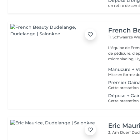
Dépose d'ongl
on retire de sem
French B
11, Schwaarze W
L'équipe de Fren
de pédicure, d'ép
microblading, Hy.
Manucure + Ve
Premier Gain
Dépose + Gai
Eric Maur
3, Am Duerf
Dud