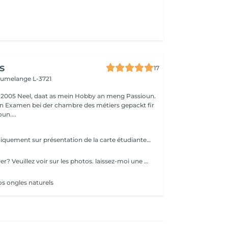
s
17
umelange L-3721
 2005 Neel, daat as mein Hobby an meng Passioun.
n Examen bei der chambre des métiers gepackt fir
un....
prix étudiante uniquement sur présentation de la carte étudiante valable
comment mesurer? Veuillez voir sur les photos. laissez-moi une note si vous avez de la résine/acryl, prix étudiante uniquement sur présentation de la carte étudiante valable
t
os ongles naturels