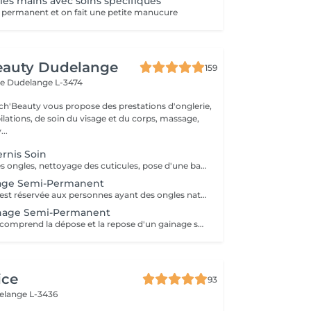
es mains avec soins spécifiques
i permanent et on fait une petite manucure
eauty Dudelange
159
ee
Dudelange L-3474
ch'Beauty vous propose des prestations d'onglerie,
ilations, de soin du visage et du corps, massage,
..
rnis Soin
Mise en forme des ongles, nettoyage des cuticules, pose d'une base de vernis SOIN et crème.
age Semi-Permanent
Cette prestation est réservée aux personnes ayant des ongles naturels, sans vernis semi-permanent ni gel. Le gainage consiste à renforcer votre ongle a l'aide d'une base. La manucure est comprise dans la prestation. Si vous désirez une décoration merci de le sélectionner.
nage Semi-Permanent
Cette prestation comprend la dépose et la repose d'un gainage semi permanent ainsi que la manucure. Le gainage consiste à renforcer votre ongle a l'aide d'une base. Si vous désirez une décoration merci de le sélectionner. Si un ou plusieurs ongles sont cassés et que vous désirez le rallonger merci de le sélectionner en plus.
ice
93
elange L-3436