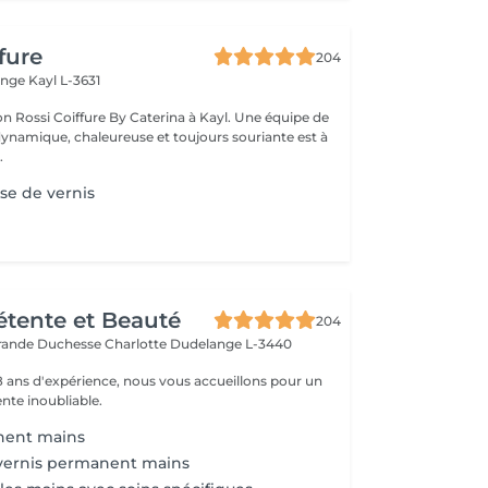
fure
204
ange
Kayl L-3631
on Rossi Coiffure By Caterina à Kayl. Une équipe de
ynamique, chaleureuse et toujours souriante est à
.
se de vernis
Détente et Beauté
204
rande Duchesse Charlotte
Dudelange L-3440
18 ans d'expérience, nous vous accueillons pour un
te inoubliable.
nent mains
vernis permanent mains