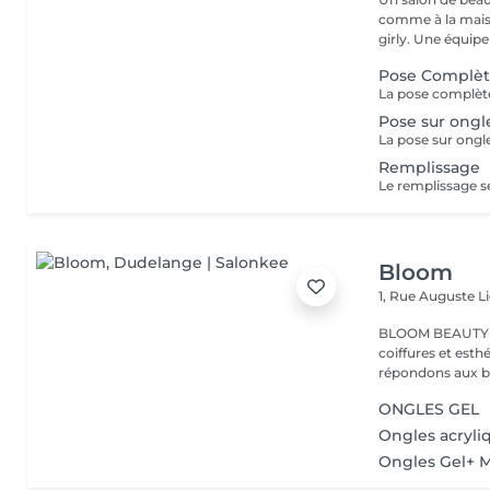
comme à la maison dès q
girly. Une équip
Pose Complè
Pose sur ongl
La pose sur ongle
Remplissage
Le remplissage se
Bloom
1, Rue Auguste L
BLOOM BEAUTY SALO
coiffures et esthétiques. Coloration,mèches,c
répondons aux be
ONGLES GEL
Ongles acryli
Ongles Gel+ 