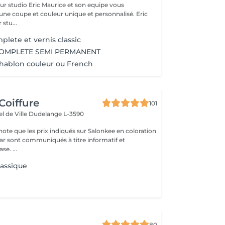
ce et son equipe vous
une coupe et couleur unique et personnalisé. Eric
 stu...
lete et vernis classic
OMPLETE SEMI PERMANENT
hablon couleur ou French
Coiffure
101
el de Ville
Dudelange L-3590
note que les prix indiqués sur Salonkee en coloration
atif et
se. ...
lassique
80