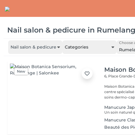
Nail salon & pedicure
in
Rumelan
Choose a
Nail salon & pedicure
Categories
Rumel
Maison B
New
6, Place Grande
Maison Botanica Sensorium Maison B
centre spécialis
soins dermo-capil
Manucure Jap
Manucure Cla
Beauté des P