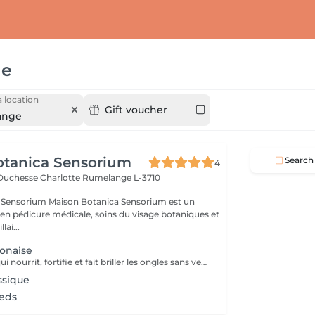
ge
 location
Gift voucher
ange
otanica Sensorium
Search
4
-Duchesse Charlotte
Rumelange L-3710
otanica Sensorium est un
é en pédicure médicale, soins du visage botaniques et
lai...
onaise
Un soin naturel qui nourrit, fortifie et fait briller les ongles sans vernis. Grâce à une pâte enrichie en cire d'abeille, kératine et minéraux, suivie d'une poudre de perle protectrice, les ongles retrouvent force, éclat et un fini brillant naturel.
ssique
ieds