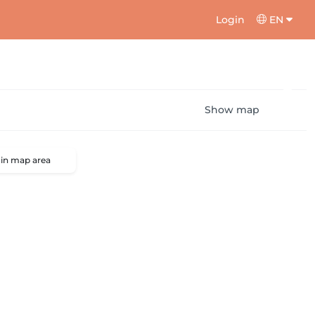
Login
EN
Show map
 in map area