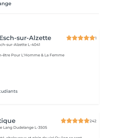
lange
 Esch-sur-Alzette
1
ch-sur-Alzette L-4041
Esthétique & Bien-être Pour L'Homme & La Femme
tudiants
tique
242
ue Lang
Dudelange L-3505
é, chaleureux et plein de vie! Ou l'on se sent