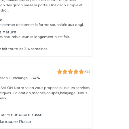
u'on passe la porte. Une déco simple et
e drô...
te
La pose complète permet de donner la forme souhaitée aux ongles en rallongeant avec le Chablon.
e naturel
s naturels aucun rallongement n'est fait.
 fait toute les 3-4 semaines.
233
iesch
Dudelange L-3474
N Notre salon vous propose plusieurs services
oupés,balayage...Nous
so...
que +manucure russe
Manucure Russe