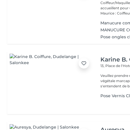
Coiffeur/Maquilleur studio Eric Mauri
accueillent pour 
Maurice : Coiffeur
Manucure comp
MANUCURE C
Pose ongles c
Karine B. 
13, Place de l'Hot
Veuillez prendre 
végétale marcapar sont communiqués à titre inform
s'entendent de ba
Pose Vernis C
Auresya