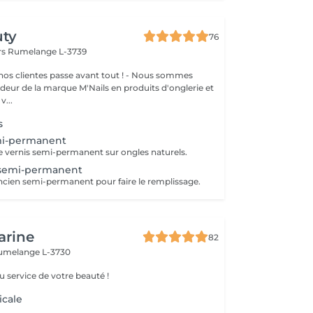
uty
76
rs
Rumelange L-3739
clientes passe avant tout ! - Nous sommes
eur de la marque M'Nails en produits d'onglerie et
v...
s
mi-permanent
 vernis semi-permanent sur ongles naturels.
semi-permanent
ancien semi-permanent pour faire le remplissage.
arine
82
umelange L-3730
u service de votre beauté !
icale