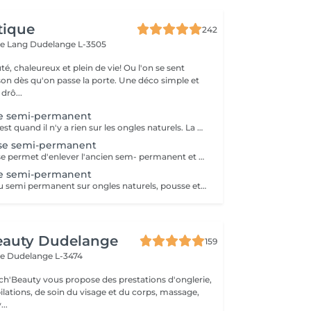
tique
242
ue Lang
Dudelange L-3505
é, chaleureux et plein de vie! Ou l'on se sent
u'on passe la porte. Une déco simple et
e drô...
e semi-permanent
Premiere pose c'est quand il n'y a rien sur les ongles naturels. La manucure est incluse.
se semi-permanent
La Dépose et pose permet d'enlever l'ancien sem- permanent et faire une nouvelle pose, la manucure est incluse. Le semi permanent qui a été fait dans un autre institut, la dépose sera facturée.
e semi-permanent
Première pose du semi permanent sur ongles naturels, pousse et coupe des cuticules, coupe et limage des ongles. Couleur ou French au choix.
eauty Dudelange
159
ee
Dudelange L-3474
ch'Beauty vous propose des prestations d'onglerie,
ilations, de soin du visage et du corps, massage,
..