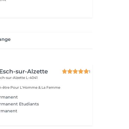
lange
 Esch-sur-Alzette
1
ch-sur-Alzette L-4041
Esthétique & Bien-être Pour L'Homme & La Femme
ermanent
rmanent Etudiants
ermanent