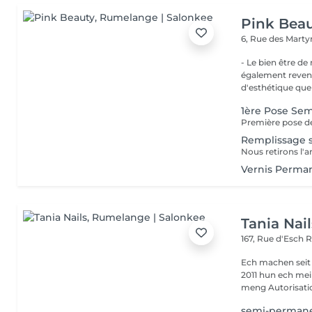
Pink Bea
6, Rue des Marty
- Le bien être de nos 
également revend
d'esthétique que 
1ère Pose Se
Première pose de
Remplissage 
Nous retirons l'
Vernis Perman
Tania Nail
167, Rue d'Esch
R
Ech machen seit
2011 hun ech mei
meng Autorisatio
semi-perman