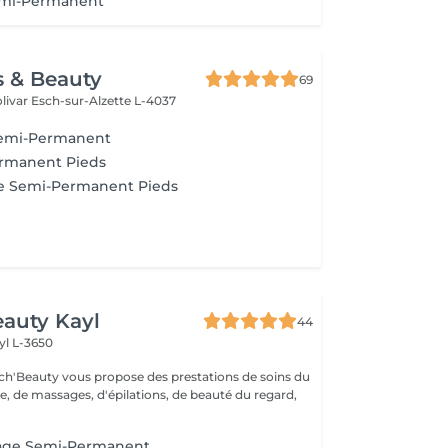
emi-Permanent
s & Beauty
69
livar
Esch-sur-Alzette L-4037
Semi-Permanent
rmanent Pieds
e Semi-Permanent Pieds
auty Kayl
44
yl L-3650
ch'Beauty vous propose des prestations de soins du
e, de massages, d'épilations, de beauté du regard,
age Semi-Permanent