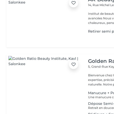
14, Rue Michel L
Institut de beaut
avancées Nous vous accueillons dans un espace moderne et
chaleureux, pensé
Retirer semi
Golden Ra
5, Grand-Rue
Kay
Bienvenue chez GOLDEN RATIO 
expertise, précis
naturelle. Not
Manucure + P
Dépose Semi