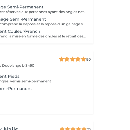
age Semi-Permanent
Cette prestation est réservée aux personnes ayant des ongles naturels, sans vernis semi-permanent ni gel. Le gainage consiste à renforcer votre ongle a l'aide d'une base. La manucure est comprise dans la prestation. Si vous désirez une décoration merci de le sélectionner.
nage Semi-Permanent
Cette prestation comprend la dépose et la repose d'un gainage semi permanent ainsi que la manucure. Le gainage consiste à renforcer votre ongle a l'aide d'une base. Si vous désirez une décoration merci de le sélectionner. Si un ou plusieurs ongles sont cassés et que vous désirez le rallonger merci de le sélectionner en plus.
nt Couleur/French
Ce service comprend la mise en forme des ongles et le retrait des cuticules, la pose d'une couleur/french en semi permanent.
80
ès
Dudelange L-3490
nt Pieds
ngles, vernis semi-permanent
Semi-Permanent
 Nails
72