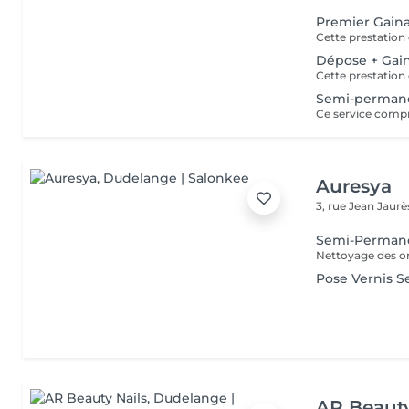
Premier Gain
Dépose + Gai
Semi-permane
Auresya
3, rue Jean Jaur
Semi-Permane
Nettoyage des o
Pose Vernis 
AR Beauty