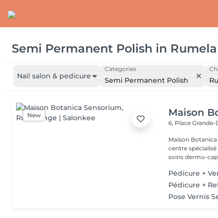
Semi Permanent Polish
in
Rumela
Categories
Ch
Nail salon & pedicure
Semi Permanent Polish
R
Maison B
New
6, Place Grande
Maison Botanica Sensorium Maison B
centre spécialis
soins dermo-capil
Pédicure + V
Pédicure + R
Pose Vernis 