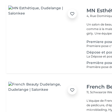
MN Esthé
4, Rue Dominiq
Un salon de beaut
comme à la maison dès q
girly. Une équip
Premiere pos
Dépose et po
Première pos
French B
11, Schwaarze W
L'équipe de Fren
de pédicure, d'ép
microblading, Hy.