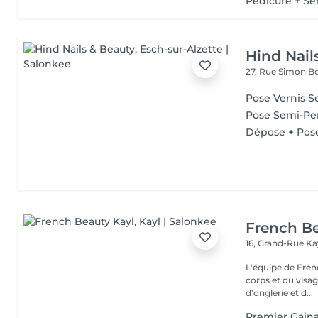
Pédicure + S
Hind Nail
27, Rue Simon Bo
Pose Vernis 
Pose Semi-Pe
Dépose + Pos
French Be
16, Grand-Rue
Ka
L'équipe de Fren
corps et du visag
d'onglerie et d...
Premier Gain