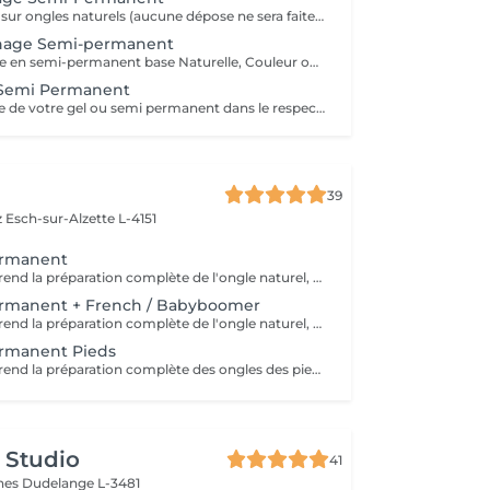
Premier gainage sur ongles naturels (aucune dépose ne sera faite) Manucure + base, couleur ou french/babyboomer selon votre choix. Pensez à rajouter en supplément les réparations d'ongles et le nail art !
nage Semi-permanent
Dépose + Gainage en semi-permanent base Naturelle, Couleur ou French / Babyboomer selon votre choix. Veuillez sélectionner les réparations d'ongles ou le nail-art en supplément !
 Semi Permanent
Dépose complète de votre gel ou semi permanent dans le respect de la plaque de votre ongle, application d'un vernis soin.
39
z
Esch-sur-Alzette L-4151
ermanent
Ce service comprend la préparation complète de l'ongle naturel, suivie de l'application du vernis semi-permanent de la couleur de votre choix. Le soin inclut également: - Travail des cuticules pour une finition soignée, - Hydratation et légère exfoliation des mains pour un toucher doux et agréable. Idéal pour des ongles impeccables et brillants pendant 2 à 3 semaines, sans écailles ni retouche.
rmanent + French / Babyboomer
Ce service comprend la préparation complète de l'ongle naturel, suivie de l'application du vernis semi-permanent avec french ou babyboomer de votre choix. Le soin inclut également: - Travail des cuticules pour une finition soignée, - Hydratation et légère exfoliation des mains pour un toucher doux et agréable. Idéal pour des ongles impeccables et brillants pendant 2 à 3 semaines, sans écailles ni retouche.
rmanent Pieds
Ce service comprend la préparation complète des ongles des pieds, suivie de l'application du vernis semi-permanent dans la couleur de votre choix. Le soin inclut également: - Travail des cuticules, - Hydratation et légère exfoliation pour des pieds doux et soignées. Idéal pour des ongles de pieds nets et brillants pendant 4 à 6 semaines.
 Studio
41
ines
Dudelange L-3481