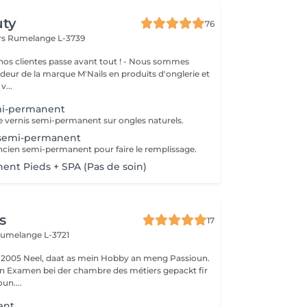
uty
76
rs
Rumelange L-3739
clientes passe avant tout ! - Nous sommes
eur de la marque M'Nails en produits d'onglerie et
v...
mi-permanent
 vernis semi-permanent sur ongles naturels.
semi-permanent
ancien semi-permanent pour faire le remplissage.
ent Pieds + SPA (Pas de soin)
s
17
umelange L-3721
 2005 Neel, daat as mein Hobby an meng Passioun.
n Examen bei der chambre des métiers gepackt fir
un....
ent