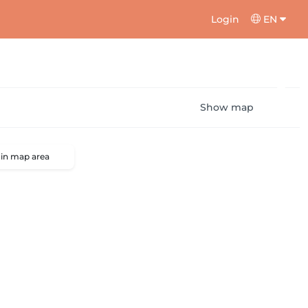
Login
EN
Show map
 in map area