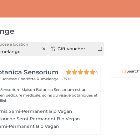
nge
oose a location
Gift voucher
umelange
otanica Sensorium
Search
4
-Duchesse Charlotte
Rumelange L-3710
otanica Sensorium est un
é en pédicure médicale, soins du visage botaniques et
lai...
ernis Semi-Permanent Bio Vegan
etouche Semi-Permanent Bio Vegan
Semi-Permanent Bio Vegan