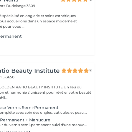
entz
Dudelange 3509
é spécialisé en onglerie et soins esthétiques
 pour vous ...
 permanent
tio Beauty Institute
71
l L-3650
BEAUTY INSTITUTE Un lieu où
ion et harmonie s'unissent pour révéler votre beauté
re phil...
ose Vernis Semi-Permanent
Une manucure complète avec soin des ongles, cuticules et peau, suivie de la pose d'un vernis semi-permanent pour une tenue longue durée et une finition impeccable. Résultat : des ongles parfaitement soignés, brillants et colorés jusqu'à 2 à 3 semaines. Tenue : résistance aux éclats et à l'usure quotidienne.
-Permanent + Manucure
Retrait en douceur du vernis semi-permanent suivi d'une manucure complète avec soin des ongles, cuticules et peau. Résultat : des ongles sains, propres et parfaitement soignés, prêts pour une nouvelle pose.