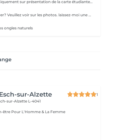
prix étudiante uniquement sur présentation de la carte étudiante valable
comment mesurer? Veuillez voir sur les photos. laissez-moi une note si vous avez de la résine/acryl, prix étudiante uniquement sur présentation de la carte étudiante valable
t
os ongles naturels
lange
 Esch-sur-Alzette
1
ch-sur-Alzette L-4041
Esthétique & Bien-être Pour L'Homme & La Femme