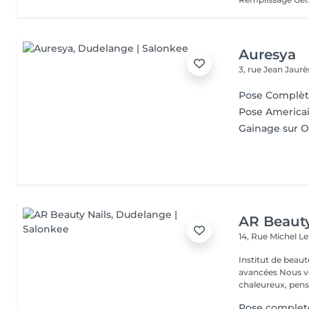
Auresya
3, rue Jean Jaur
Pose Complè
Pose America
Gainage sur O
AR Beauty
14, Rue Michel L
Institut de beaut
avancées Nous vous accueillons dans un espace moderne et
chaleureux, pensé
Pose complet