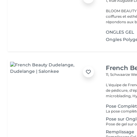
1, Rue Auguste L
BLOOM BEAUTY SALO
coiffures et esthétiques. Coloration,mèches,c
répondons aux be
ONGLES GEL
Ongles Polyge
French B
11, Schwaarze W
L'équipe de Fren
de pédicure, d'ép
microblading, Hy.
Pose Complèt
Pose sur Ongl
Remplissage