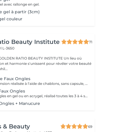
l avec rallonge en gel.
 gel à partir (3cm)
el couleur
tio Beauty Institute
71
l L-3650
BEAUTY INSTITUTE Un lieu où
ion et harmonie s'unissent pour révéler votre beauté
re phil...
e Faux Ongles
Technique d'extension réalisée à l'aide de chablons, sans capsule, pour allonger la forme naturelle de l'ongle de manière précise et personnalisée. Inclus : construction en gel, mise en forme, finition et vernis semi-permanent. Résultat : des ongles plus longs, élégants, solides et parfaitement adaptés à votre style. Tenue : 3 à 4 semaines. Une méthode idéale pour affiner ou transformer la silhouette de vos ongles tout en gardant un rendu naturel et soigné.
Faux Ongles
Entretien des ongles en gel ou en acrygel, réalisé toutes les 3 à 4 semaines pour combler la repousse et rafraîchir la forme et la couleur. Inclus : mise à niveau de la structure, limage, soin des cuticules, couleur. Résultat : des ongles comme neufs, toujours impeccables et résistants. Un geste essentiel pour prolonger la beauté de votre pose sans tout recommencer.
Ongles + Manucure
s & Beauty
69