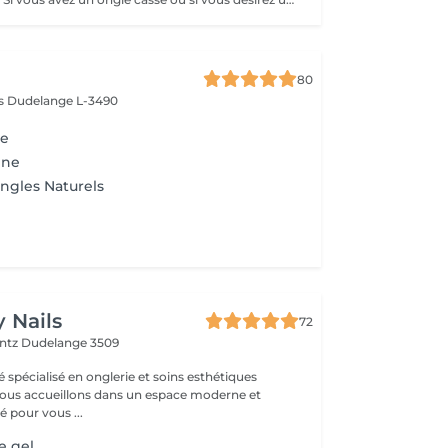
80
ès
Dudelange L-3490
te
ine
ngles Naturels
 Nails
72
entz
Dudelange 3509
é spécialisé en onglerie et soins esthétiques
 pour vous ...
e gel