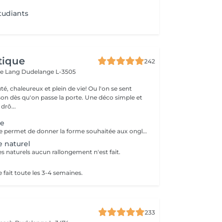
tudiants
tique
242
ue Lang
Dudelange L-3505
é, chaleureux et plein de vie! Ou l'on se sent
u'on passe la porte. Une déco simple et
e drô...
te
La pose complète permet de donner la forme souhaitée aux ongles en rallongeant avec le Chablon.
e naturel
s naturels aucun rallongement n'est fait.
 fait toute les 3-4 semaines.
233