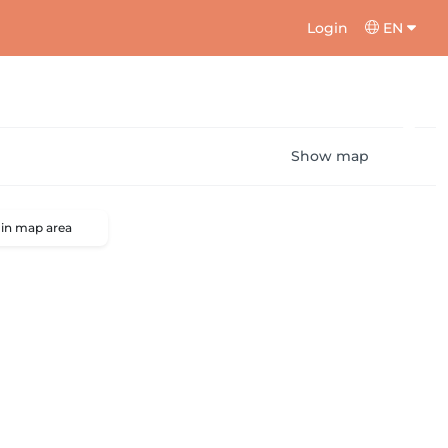
Login
EN
Show map
 in map area