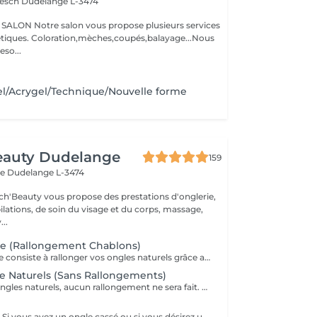
iesch
Dudelange L-3474
N Notre salon vous propose plusieurs services
oupés,balayage...Nous
so...
l/Acrygel/Technique/Nouvelle forme
eauty Dudelange
159
ee
Dudelange L-3474
ch'Beauty vous propose des prestations d'onglerie,
ilations, de soin du visage et du corps, massage,
..
e (Rallongement Chablons)
La pose complète consiste à rallonger vos ongles naturels grâce aux chablons (extension en Gel ou Acrygel ) Si vous désirez de la décoration merci de le sélectionner. Un supplément peut être demandé pour les longueurs XXL.
e Naturels (Sans Rallongements)
Pose de gel sur ongles naturels, aucun rallongement ne sera fait. Couleur/ French/ BabyBoomer. Si vous désirez une décoration merci de le sélectionner.
Remplissage Gel. Si vous avez un ongle cassé ou si vous désirez une décoration merci de le sélectionner en plus.