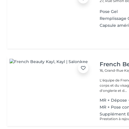
27, Rue Simon Bo
Pose Gel
Remplissage 
Capsule amér
French Be
16, Grand-Rue
Ka
L'équipe de Fren
corps et du visag
d'onglerie et d...
MR + Dépose 
MR + Pose co
Supplément 