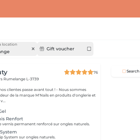
 location
Gift voucher
ange
uty
Search
76
rs
Rumelange L-3739
clientes passe avant tout ! - Nous sommes
eur de la marque M'Nails en produits d'onglerie et
v...
Gel
nis Renfort
 vernis permanent renforcé sur ongles naturels.
 System
p System sur ongles naturels.