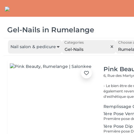
Gel-Nails
in
Rumelange
Categories
Choose a
Nail salon & pedicure
Gel-Nails
Rumel
Pink Bea
6, Rue des Marty
- Le bien être de nos 
également revend
d'esthétique que 
Remplissage 
1ère Pose Ver
Première pose de
1ère Pose Dip
Première pose Di