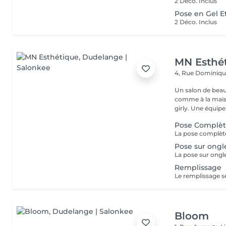
2 Déco. Inclus
Pose en Gel E
2 Déco. Inclus
MN Esthé
4, Rue Dominiq
Un salon de beaut
comme à la maison dès q
girly. Une équip
Pose Complè
Pose sur ongl
La pose sur ongle
Remplissage
Le remplissage se
Bloom