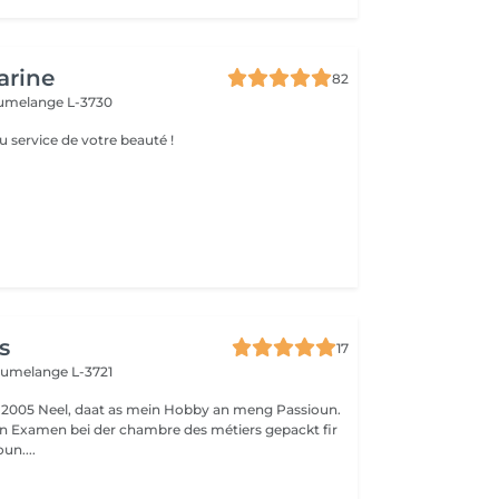
arine
82
umelange L-3730
u service de votre beauté !
l
s
17
umelange L-3721
 2005 Neel, daat as mein Hobby an meng Passioun.
n Examen bei der chambre des métiers gepackt fir
un....