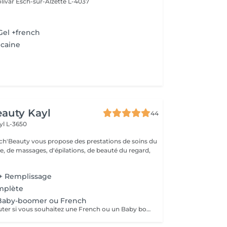
livar
Esch-sur-Alzette L-4037
Gel +french
icaine
auty Kayl
44
yl L-3650
ch'Beauty vous propose des prestations de soins du
e, de massages, d'épilations, de beauté du regard,
+ Remplissage
mplète
Baby-boomer ou French
Prestation à rajouter si vous souhaitez une French ou un Baby boomer