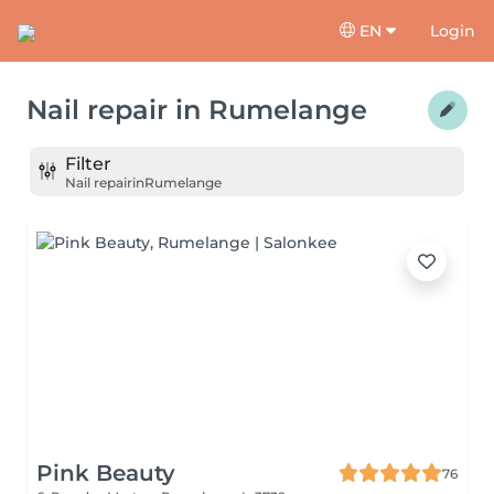
EN
Login
Nail repair
in
Rumelange
Filter
Nail repair
in
Rumelange
Pink Beauty
76