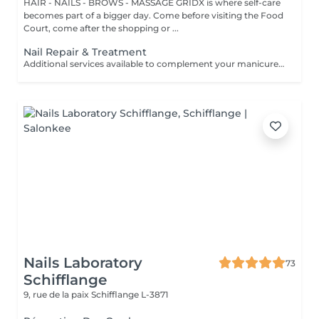
HAIR - NAILS - BROWS - MASSAGE GRIDX is where self-care
becomes part of a bigger day. Come before visiting the Food
Court, come after the shopping or ...
Nail Repair & Treatment
Additional services available to complement your manicure or as standalone treatments. Nail Repair per nail (during service) Minor repair of a single nail (small crack, local damage or broken nail). This option can be added multiple times if more than one nail requires repair. Charged at 3€ per nail for Manicure with Gel Polish services. Nail Repair per nail (walk-in) Repair of one nail without manicure or polish application. Suitable for clients booking a repair only. Onycholysis Treatment per nail Targeted care for nails affected by onycholysis. Performed without polish to support healthy nail recovery. IBX Nail Repair System Professional nail treatment designed to strengthen and restore natural nails. Can be booked alone or combined with gel removal for deeper repair. Gel Polish Removal Gentle and careful removal of gel polish.
Nails Laboratory
73
Schifflange
9, rue de la paix
Schifflange L-3871