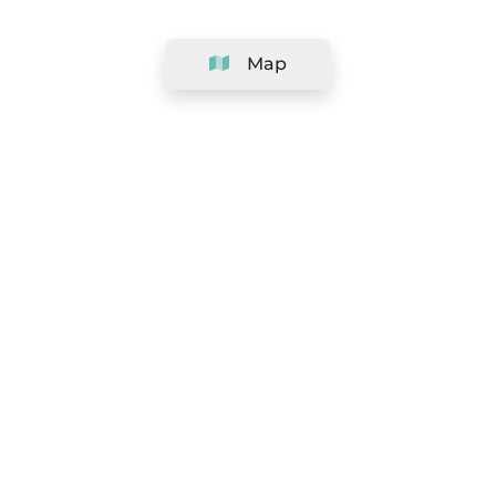
Map
Company
Support
Team
&
Careers
Information for salons
Legal
Exercise withdrawal right
Terms and conditions