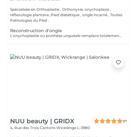
Spécialisée en Orthoplastie , Orthonyxie, onychoplasie ,
réflexologie plantaire ,Pied diabétique , ongle incarné , Toutes
Pathologies du Pied .
Reconstruction d'ongle
L'onychoplastie ou prothèse unguéale remplace totalement ou partiellement l'ongle absent ou déformé. ongle mycosé Ce faux ongle est fabriqué à base d'une résine composite photopolymerisation sous forme de pâte transparente, devenant dure par photopolymérisation par une lampe LED Haute densité.
NUU beauty | GRIDX
97
4, Rue des Trois Cantons
Wickrange L-3980