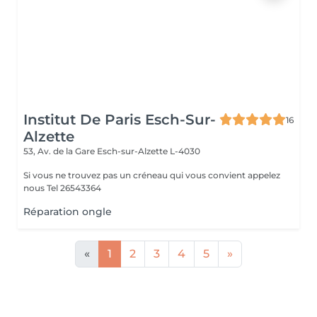
Institut De Paris Esch-Sur-
16
Alzette
53, Av. de la Gare
Esch-sur-Alzette L-4030
Si vous ne trouvez pas un créneau qui vous convient appelez
nous Tel 26543364
Réparation ongle
«
1
2
3
4
5
»