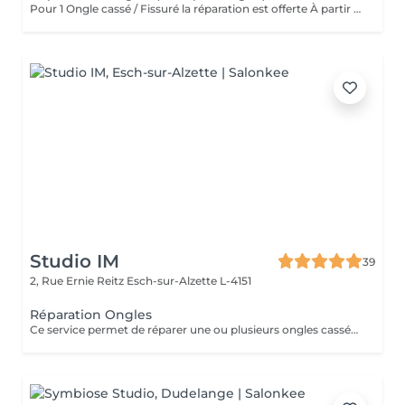
Pour 1 Ongle cassé / Fissuré la réparation est offerte À partir de 2 ongles la réparation sera facturée 3 euros par ongle
Studio IM
39
2, Rue Ernie Reitz
Esch-sur-Alzette L-4151
Réparation Ongles
Ce service permet de réparer une ou plusieurs ongles cassés ou abîmés, afin de retrouver une apparence harmonieuse et soignée. La réparation est valable uniquement jusqu'à 2 semaines après la pose. Au-delà de 2 semaines, une prestation de remplissage sera nécessaire.