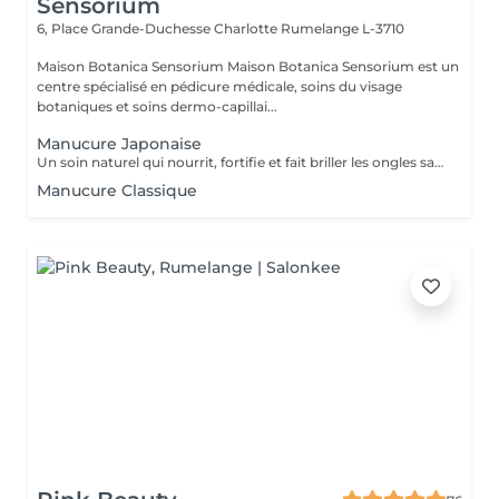
Sensorium
6, Place Grande-Duchesse Charlotte
Rumelange L-3710
Maison Botanica Sensorium Maison Botanica Sensorium est un
centre spécialisé en pédicure médicale, soins du visage
botaniques et soins dermo-capillai...
Manucure Japonaise
Un soin naturel qui nourrit, fortifie et fait briller les ongles sans vernis. Grâce à une pâte enrichie en cire d'abeille, kératine et minéraux, suivie d'une poudre de perle protectrice, les ongles retrouvent force, éclat et un fini brillant naturel.
Manucure Classique