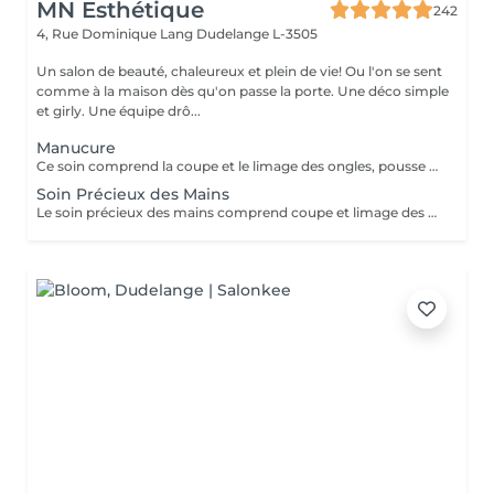
MN Esthétique
242
4, Rue Dominique Lang
Dudelange L-3505
Un salon de beauté, chaleureux et plein de vie! Ou l'on se sent
comme à la maison dès qu'on passe la porte. Une déco simple
et girly. Une équipe drô...
Manucure
Ce soin comprend la coupe et le limage des ongles, pousse et coupe des cuticules. Massage inclus. Vernis transparent pour renforcer les ongles et inclus.
Soin Précieux des Mains
Le soin précieux des mains comprend coupe et limage des ongles, pousse et coupe des cuticules. Gommage, masque et massage sont inclus. Vernis transparent pour renforcer les ongles est inclus.