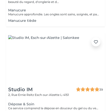
beauté du regard, d'onglerie et d...
Manucure
Manucure approfondie. Les ongles sont sains, soignés, et paraissent plus longs. Vernis soin et Massage des mains.
Manucure tiède
Studio IM
39
2, Rue Ernie Reitz
Esch-sur-Alzette L-4151
Dépose & Soin
Ce service comprend la dépose en douceur du gel ou du vernis semi-permanent, suivi d'un soin complet de l'ongle naturel. Le soin inclut: - Travail délicat des cuticules, - Limage et nettoyage de l'ongle, - Hydratation et légère exfoliation des mains pour un fini soyeux. Idéal pour préserver la santé et la beauté naturelle de vos ongles avant une nouvelle pose ou simplement pour un entretien régulier.