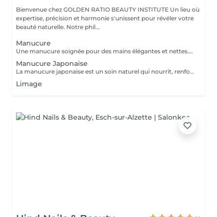
Bienvenue chez GOLDEN RATIO BEAUTY INSTITUTE Un lieu où
expertise, précision et harmonie s'unissent pour révéler votre
beauté naturelle. Notre phil...
Manucure
Une manucure soignée pour des mains élégantes et nettes. Nettoyage, mise en forme, soin des cuticules et finition parfaite. Options : Manucure simple Manucure avec vernis classique Manucure avec vernis semi-permanent Résultat : des ongles brillants, une tenue longue durée et une finition impeccable. Un rituel de beauté essentiel pour des mains toujours raffinées.
Manucure Japonaise
La manucure japonaise est un soin naturel qui nourrit, renforce et fait briller vos ongles grâce à une pâte enrichie en vitamines et minéraux. Bénéfices : Ongles plus résistants et moins cassants Brillance naturelle sans vernis Hydratation et réparation des ongles Résultat : des ongles sains, forts et éclatants de beauté, naturellement. Une technique douce pour sublimer vos mains sans produits chimiques.
Limage