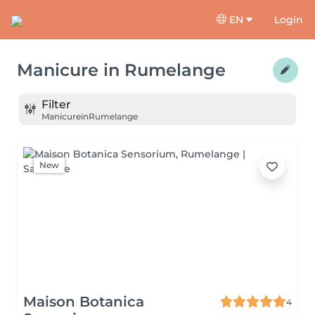
EN
Login
Manicure
in
Rumelange
Filter
Manicure
in
Rumelange
New
Maison Botanica
4