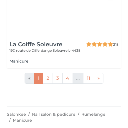
La Coiffe Soleuvre
218
197, route de Differdange
Soleuvre L-4438
Manicure
«
1
2
3
4
...
11
»
Salonkee
Nail salon & pedicure
Rumelange
Manicure