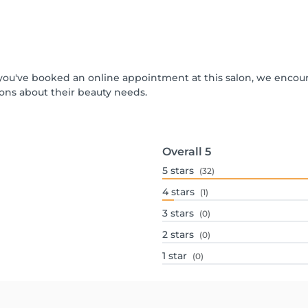
If you've booked an online appointment at this salon, we encou
ons about their beauty needs.
Overall
5
5
stars
(32)
4
stars
(1)
3
stars
(0)
2
stars
(0)
1
star
(0)