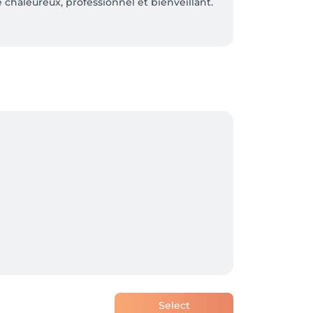
 chaleureux, professionnel et bienveillant.

us accueillir !
Select