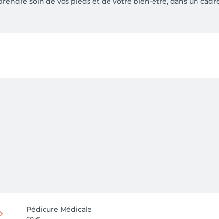
 prendre soin de vos pieds et de votre bien-être, dans un cadre
chaque jour et méritent toute votre attention. Au plaisir de vo
Pédicure Médicale
60 €