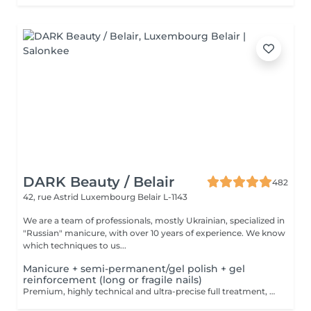
DARK Beauty / Belair
482
42, rue Astrid
Luxembourg Belair L-1143
We are a team of professionals, mostly Ukrainian, specialized in
"Russian" manicure, with over 10 years of experience. We know
which techniques to us...
Manicure + semi-permanent/gel polish + gel
reinforcement (long or fragile nails)
Premium, highly technical and ultra-precise full treatment, performed mainly with an e-file to achieve a perfectly clean nail contour and apply the polish as close as possible, even slightly under the cuticle. This technique helps visually delay the regrowth by around 10 days. Visual result: -Extremely well-groomed nails, clean contours, flawless shape -Instagram / photo studio effect: neat, precise, with no visible dry skin We also include a gel reinforcement, recommended for long or fragile or broken nails. A perfect solution for flawless and long-lasting nails: -The average durability is 4 weeks!! Service content -> 95€ : -Removal of old semi-permanent and/or gel polish (if needed, already include in this price/service) -Very meticulous preparation of the nail plate -Removal of dead skin -Shape and file nails -Gentle cuticle care -Correction of the nail shape -Gel reinforcement -Application of semi-permanent nail polish -Application of cuticle oil and hand cream Optional : -Price per nail extension on up to 5 nails (if so please book "WITH simple design") +3€/nail -Price per nail for nail art on up to 5 nails (if so please book "WITH simple design") +3€/nail -Price for simple design (French, Chrome, Baby Boomer, Cat Eyes, Stickers, Foil) 6-10 nails -> +20€ -Price for complex design (3D, Hand drawings, Stamping, French with Chrome, Baby Boomer with Chrome, French with Cat Eyes) 6-10 nails -> +30€