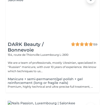
DARK Beauty /
159
Bonnevoie
154, route de Thionville
Luxembourg L-2610
We are a team of professionals, mostly Ukrainian, specialized in
"Russian" manicure, with over 10 years of experience. We know
which techniques to us...
Manicure + semi-permanent/gel polish + gel
reinforcement (long or fragile nails)
Premium, highly technical and ultra-precise full treatment, performed mainly with an e-file to achieve a perfectly clean nail contour and apply the polish as close as possible, even slightly under the cuticle. This technique helps visually delay the regrowth by around 10 days. Visual result: -Extremely well-groomed nails, clean contours, flawless shape -Instagram / photo studio effect: neat, precise, with no visible dry skin We also include a gel reinforcement, recommended for long or fragile or broken nails. A perfect solution for flawless and long-lasting nails: -The average durability is 4 weeks!! Service content -> 95€ : -Removal of old semi-permanent and/or gel polish (if needed, already include in this price/service) -Very meticulous preparation of the nail plate -Removal of dead skin -Shape and file nails -Gentle cuticle care -Correction of the nail shape -Gel reinforcement -Application of semi-permanent nail polish -Application of cuticle oil and hand cream Optional : -Price per nail extension on up to 5 nails (if so please book "WITH simple design") +3€/nail -Price per nail for nail art on up to 5 nails (if so please book "WITH simple design") +3€/nail -Price for simple design (French, Chrome, Baby Boomer, Cat Eyes, Stickers, Foil) 6-10 nails -> +20€ -Price for complex design (3D, Hand drawings, Stamping, French with Chrome, Baby Boomer with Chrome, French with Cat Eyes) 6-10 nails -> +30€