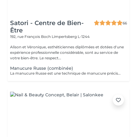
Satori - Centre de Bien-
66
Être
192, rue François Boch
Limpertsberg L-1244
Alison et Véronique, esthéticiennes diplômées et dotées d'une
expérience professionnelle considérable, sont au service de
votre bien-être. Le respect...
Manucure Russe (combinée)
La manucure Russe est une technique de manucure précise réalisée à l'aide d'embouts adaptés pour nettoyer en profondeur les cuticules et le contour des ongles. Elle permet un rendu ultra net, propre et une finition impeccable. Idéale avant une pose de vernis semi-permanent ou gel.