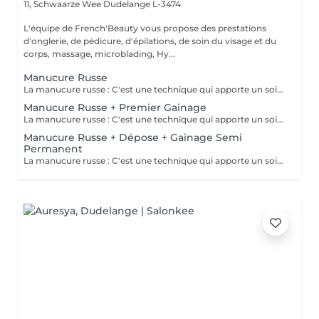
11, Schwaarze Wee
Dudelange L-3474
L'équipe de French'Beauty vous propose des prestations
d'onglerie, de pédicure, d'épilations, de soin du visage et du
corps, massage, microblading, Hy...
Manucure Russe
La manucure russe : C'est une technique qui apporte un soin complet de l'ongle naturel et des cuticules. Grâce à la manucure russe l'ongle est entièrement nettoyé des peaux et cuticules collés, ce qui apporte un rendu net et durable.
Manucure Russe + Premier Gainage
La manucure russe : C'est une technique qui apporte un soin complet de l'ongle naturel et des cuticules. Grâce à la manucure russe le semi permanent est posé sous la cuticule ce qui permet une repousse invisible de 7 à 12 jours. Cette prestation comprend la manucure russe complète ainsi que la pose renforcée au semi permanent (aucune dépose ne sera faite)
Manucure Russe + Dépose + Gainage Semi
Permanent
La manucure russe : C'est une technique qui apporte un soin complet de l'ongle naturel et des cuticules. Grâce à la manucure russe le semi permanent est posé sous la cuticule ce qui permet une repousse invisible de 7 à 12 jours. Cette prestation comprend la dépose de votre ancienne couleur, la manucure russe complète ainsi que la pose d'un semi permanent renforcé