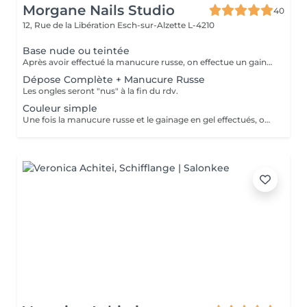
Morgane Nails Studio
40
12, Rue de la Libération
Esch-sur-Alzette L-4210
Base nude ou teintée
Après avoir effectué la manucure russe, on effectue un gainage sur l'ongle naturel à l'aide d'un gel qui peut être soit nude (naturel) soit teinté (blanc laiteux, rosé, pailleté ). On ne posera pas de couleur au dessus du gel ni de nail art pour cette prestation
Dépose Complète + Manucure Russe
Les ongles seront "nus" à la fin du rdv.
Couleur simple
Une fois la manucure russe et le gainage en gel effectués, on applique une (ou plusieurs) couleur(s) en fonction de vos envies. pailleté ). Cette prestation ne comporte pas de nail art