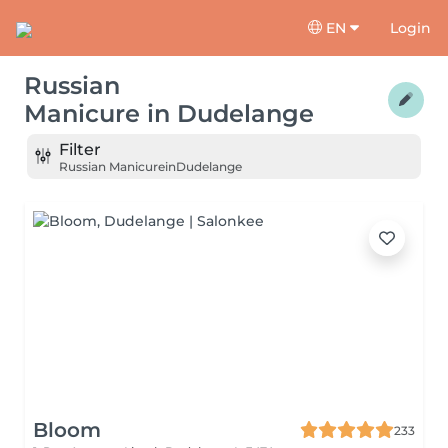
EN
Login
Russian
Manicure
in
Dudelange
Filter
Russian Manicure
in
Dudelange
Bloom
233