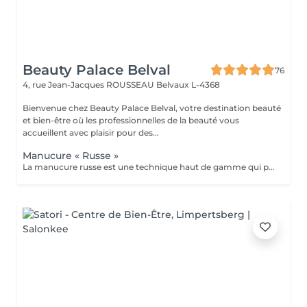
Beauty Palace Belval
76
4, rue Jean-Jacques ROUSSEAU
Belvaux L-4368
Bienvenue chez Beauty Palace Belval, votre destination beauté
et bien-être où les professionnelles de la beauté vous
accueillent avec plaisir pour des...
Manucure « Russe »
La manucure russe est une technique haut de gamme qui permet d'obtenir des ongles impeccables et soignés dans les moindres détails. Contrairement à la manucure classique, elle consiste à travailler minutieusement le contour de l'ongle et les cuticules à l'aide de la ponceuse et d'embouts spécifiques, pour un résultat net, élégant et longue durée. résultats: *Ongles nets et élégants *Pose de vernis plus précises et durable *Résultat soigné et longue tenue