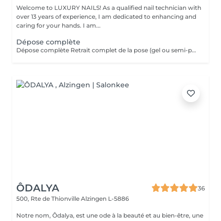
Welcome to LUXURY NAILS! As a qualified nail technician with
over 13 years of experience, I am dedicated to enhancing and
caring for your hands. I am...
Dépose complète
Dépose complète Retrait complet de la pose (gel ou semi-permanent) afin de retrouver vos ongles naturels, sans repose de produit. Cette prestation n'est pas réservable en ligne. Elle est réservée uniquement aux poses réalisées par mes soins. Je n'effectue pas de dépose sur des poses réalisées par une autre prothésiste ongulaire.
ÔDALYA
36
500, Rte de Thionville
Alzingen L-5886
Notre nom, Ôdalya, est une ode à la beauté et au bien-être, une