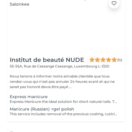
Institut de beauté NUDE
312
55-55A, Rue de Cessange
Cessange, Luxembourg L-1320
Nous tenons à informer notre aimable clientèle que tous
rendez-vous qui n'est pas annuler 24 heures avant et qui ne
serait pas honoré devra être payé ...
Express manicure
Express Manicure the ideal solution for short natural nails. This service includes removal of the previous coating, quick nail and cuticle care, strengthening with a clear rubber base, and a camouflage top coat finish. No change to your natural nail shape we preserve your preferred oval or square shape.
Manicure (Russian) +gel polish
This service includes removal of the previous coating, cuticle care, sidewall refinement, nail plate preparation, and application of a new gel polish coating. To maintain a neat appearance and long-lasting results, a refill is recommended every 2.53 weeks.