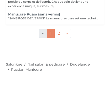
poésie du corps et de l'esprit. Chaque soin devient une
expérience unique, sur mesure,...
Manucure Russe (sans vernis)
*SANS POSE DE VERNIS* La manucure russe est une technique de précision réalisée avec expertise pour sublimer le contour des ongles. Ce soin approfondi des cuticules est réalisé à l'aide d'embouts spécifiques pour une finition ultra nette. Tout notre matériel est à usage unique et/ou stérilisé pour garantir une hygiène irréprochable durant votre prestation.
«
1
2
»
Salonkee
Nail salon & pedicure
Dudelange
Russian Manicure