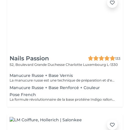
Nails Passion
133
52, Boulevard Grande Duchesse Charlotte
Luxembourg L-1330
Manucure Russe + Base Vernis
La manucure russe est une technique de préparation et d'embellissement aussi précise qu'efficace, qui consiste à arranger et sculpter délicatement le contour de l'ongle à l'aide d'outils de précision spécialisés. Esthétique mais aussi pratique, ce travail à la base de l'ongle offre un résultat lisse et net : des contours parfaitement définis, des cuticules durablement éliminées, un gain de longueur... En bref, un aspect soigné pour résultat irréprochable. La formule révolutionnaire de la base protéine Indigo rallonge les ongles, les renforcent naturellement et répare les cassures. Le résultat ? De longs ongles fortifiés qui ne se fendent pas, un véritable soin précieux.
Manucure Russe + Base Renforcé + Couleur
Pose French
La formule révolutionnaire de la base protéine Indigo rallonge les ongles, les renforcent naturellement et répare les cassures. Le résultat ? De longs ongles fortifiés qui ne se fendent pas, un véritable soin précieux.