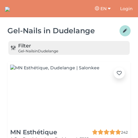
EN
Login
Gel-Nails
in
Dudelange
Filter
Gel-Nails
in
Dudelange
MN Esthétique
242