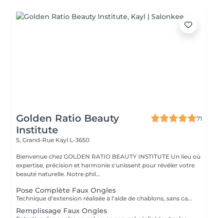
Golden Ratio Beauty
71
Institute
5, Grand-Rue
Kayl L-3650
Bienvenue chez GOLDEN RATIO BEAUTY INSTITUTE Un lieu où
expertise, précision et harmonie s'unissent pour révéler votre
beauté naturelle. Notre phil...
Pose Complète Faux Ongles
Technique d'extension réalisée à l'aide de chablons, sans capsule, pour allonger la forme naturelle de l'ongle de manière précise et personnalisée. Inclus : construction en gel, mise en forme, finition et vernis semi-permanent. Résultat : des ongles plus longs, élégants, solides et parfaitement adaptés à votre style. Tenue : 3 à 4 semaines. Une méthode idéale pour affiner ou transformer la silhouette de vos ongles tout en gardant un rendu naturel et soigné.
Remplissage Faux Ongles