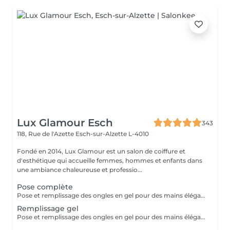
Lux Glamour Esch
343
118, Rue de l'Azette
Esch-sur-Alzette L-4010
Fondé en 2014, Lux Glamour est un salon de coiffure et
d'esthétique qui accueille femmes, hommes et enfants dans
une ambiance chaleureuse et professio...
Pose complète
Pose et remplissage des ongles en gel pour des mains élégantes et durables. La French et le Babyboomer entraînent un supplément de 7 €. Pour toute décoration (brillants, dessins, motifs), à partir de la deuxième ongle décoré, un coût supplémentaire de 3 € sera appliqué.
Remplissage gel
Pose et remplissage des ongles en gel pour des mains élégantes et durables. La French et le Babyboomer entraînent un supplément de 7 €. Pour toute décoration (brillants, dessins, motifs), à partir de la deuxième ongle décoré, un coût supplémentaire de 3 € sera appliqué.