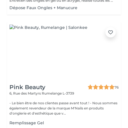
Entretien des ongles en gel ou en acrygel, réalisé toutes les 3 à 4 semaines pour combler la repousse et rafraîchir la forme et la couleur. Inclus : mise à niveau de la structure, limage, soin des cuticules, couleur. Résultat : des ongles comme neufs, toujours impeccables et résistants. Un geste essentiel pour prolonger la beauté de votre pose sans tout recommencer.
Dépose Faux Ongles + Manucure
Pink Beauty
76
6, Rue des Martyrs
Rumelange L-3739
- Le bien être de nos clientes passe avant tout ! - Nous sommes
également revendeur de la marque M'Nails en produits
d'onglerie et d'esthétique que v...
Remplissage Gel