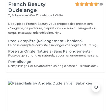
French Beauty
159
Dudelange
11, Schwaarze Wee
Dudelange L-3474
L'équipe de French'Beauty vous propose des prestations
d'onglerie, de pédicure, d'épilations, de soin du visage et du
corps, massage, microblading, Hy...
Pose Complète (Rallongement Chablons)
La pose complète consiste à rallonger vos ongles naturels grâce aux chablons (extension en Gel ou Acrygel ) Si vous désirez de la décoration merci de le sélectionner. Un supplément peut être demandé pour les longueurs XXL.
Pose sur Ongle Naturels (Sans Rallongements)
Pose de gel sur ongles naturels, aucun rallongement ne sera fait. Couleur/ French/ BabyBoomer. Si vous désirez une décoration merci de le sélectionner.
Remplissage
Remplissage Gel. Si vous avez un ongle cassé ou si vous désirez une décoration merci de le sélectionner en plus.