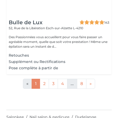
Bulle de Lux
143
52, Rue de la Libération
Esch-sur-Alzette L-4210
Des Passionnées vous accueillent pour vous faire passer un
agréable moment, quelle que soit votre prestation ! Même une
épilation sera un instant de d...
Retouches
Supplément ou Rectifications
Pose complète à partir de
«
1
2
3
4
...
8
»
Salonkee
Nail salon & pedicure
Dudelange