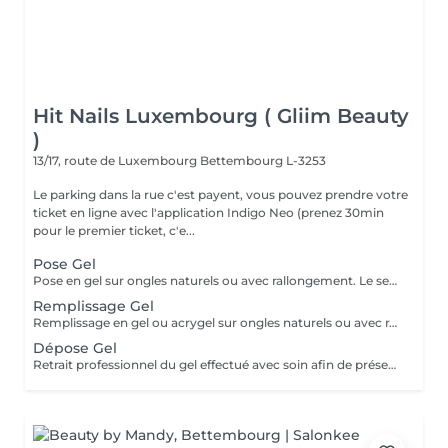
Hit Nails Luxembourg ( Gliim Beauty
)
13/17, route de Luxembourg
Bettembourg L-3253
Le parking dans la rue c'est payent, vous pouvez prendre votre
ticket en ligne avec l'application Indigo Neo (prenez 30min
pour le premier ticket, c'e...
Pose Gel
Pose en gel sur ongles naturels ou avec rallongement. Le service comprend la manucure russe, la construction complète en gel, l'architecture adaptée à l'ongle et une finition lisse et résistante.
Remplissage Gel
Remplissage en gel ou acrygel sur ongles naturels ou avec rallongement existant. Le service comprend la manucure russe, la correction de l'architecture, le renforcement de la structure en gel et une finition lisse, uniforme et résistante.
Dépose Gel
Retrait professionnel du gel effectué avec soin afin de préserver l'ongle naturel. Le service comprend la manucure russe, la mise en forme de l'ongle et une pose de vernis traditionnel transparent, pour une finition propre, soignée et naturelle.