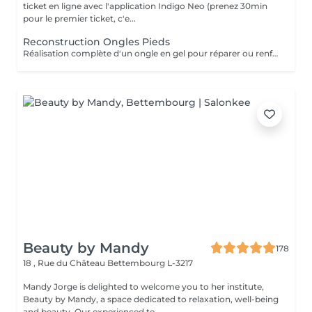
ticket en ligne avec l'application Indigo Neo (prenez 30min
pour le premier ticket, c'e...
Reconstruction Ongles Pieds
Réalisation complète d'un ongle en gel pour réparer ou renforcer l'ongle naturel. Le service comprend la préparation de l'ongle, la reconstruction de sa structure, la mise en forme et une finition lisse, résistante et élégante.
Beauty by Mandy
178
18 , Rue du Château
Bettembourg L-3217
Mandy Jorge is delighted to welcome you to her institute,
Beauty by Mandy, a space dedicated to relaxation, well-being
and beauty. Our experienced te...