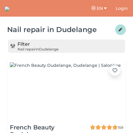
EN
Login
Nail repair
in
Dudelange
Filter
Nail repair
in
Dudelange
French Beauty
159