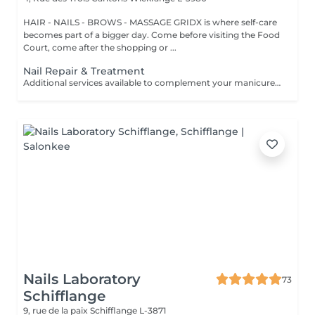
HAIR - NAILS - BROWS - MASSAGE GRIDX is where self-care
becomes part of a bigger day. Come before visiting the Food
Court, come after the shopping or ...
Nail Repair & Treatment
Additional services available to complement your manicure or as standalone treatments. Nail Repair per nail (during service) Minor repair of a single nail (small crack, local damage or broken nail). This option can be added multiple times if more than one nail requires repair. Charged at 3€ per nail for Manicure with Gel Polish services. Nail Repair per nail (walk-in) Repair of one nail without manicure or polish application. Suitable for clients booking a repair only. Onycholysis Treatment per nail Targeted care for nails affected by onycholysis. Performed without polish to support healthy nail recovery. IBX Nail Repair System Professional nail treatment designed to strengthen and restore natural nails. Can be booked alone or combined with gel removal for deeper repair. Gel Polish Removal Gentle and careful removal of gel polish.
Nails Laboratory
73
Schifflange
9, rue de la paix
Schifflange L-3871