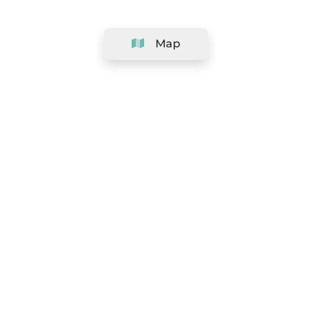
Map
Company
Support
Team
&
Careers
Information for salons
Legal
Exercise withdrawal right
Terms and conditions