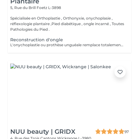
Plantaire
5, Rue du Brill
Foetz L-3898
Spécialisée en Orthoplastie , Orthonyxie, onychoplasie ,
réflexologie plantaire ,Pied diabétique , ongle incarné , Toutes
Pathologies du Pied .
Reconstruction d'ongle
L'onychoplastie ou prothèse unguéale remplace totalement ou partiellement l'ongle absent ou déformé. ongle mycosé Ce faux ongle est fabriqué à base d'une résine composite photopolymerisation sous forme de pâte transparente, devenant dure par photopolymérisation par une lampe LED Haute densité.
NUU beauty | GRIDX
97
4, Rue des Trois Cantons
Wickrange L-3980