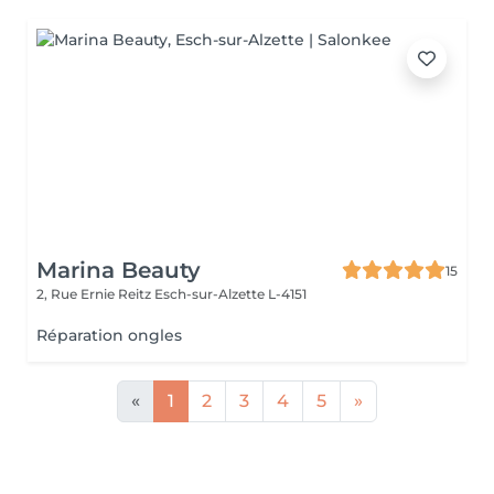
Marina Beauty
15
2, Rue Ernie Reitz
Esch-sur-Alzette L-4151
Réparation ongles
«
1
2
3
4
5
»