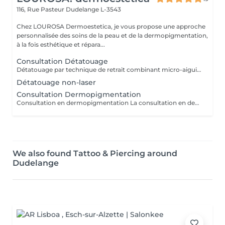
116, Rue Pasteur
Dudelange L-3543
Chez LOUROSA Dermoestetica, je vous propose une approche
personnalisée des soins de la peau et de la dermopigmentation,
à la fois esthétique et répara...
Consultation Détatouage
Détatouage par technique de retrait combinant micro-aiguilletage et solution spécifique, adaptée aux pigments difficiles à traiter au laser . La consultation est requise.
Détatouage non-laser
Consultation Dermopigmentation
Consultation en dermopigmentation La consultation en dermopigmentation est une étape essentielle avant toute prestation de traitement correctif ou reconstructeur. Elle permet de comprendre vos besoins, d'analyser la peau et de définir un protocole entièrement personnalisé en fonction de la zone à traiter, de votre carnation, de votre morphologie et du résultat souhaité. Ce rendez-vous comprend un échange approfondi sur vos attentes, une analyse précise de la zone concernée ainsi que des conseils professionnels sur la technique et l'approche les plus adaptées à votre situation. C'est également un moment privilégié pour répondre à toutes vos questions et s'assurer de l'absence de contre-indications. Le montant de la consultation est déduit du tarif de la prestation si celle-ci est réalisée dans les 2 mois suivant la consultation. Cette étape est indispensable afin de garantir un traitement sécurisé, cohérent et parfaitement adapté à votre peau et à votre objectif esthétique ou réparateur.
We also found Tattoo & Piercing around
Dudelange