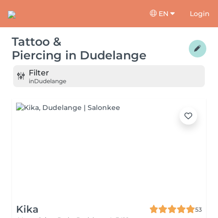
EN
Login
Tattoo &
Piercing
in
Dudelange
Filter
in
Dudelange
Kika
53