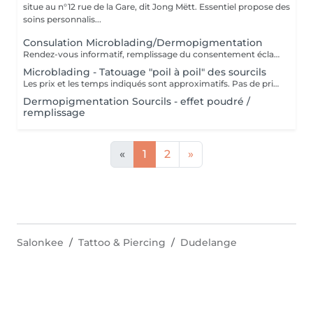
situe au n°12 rue de la Gare, dit Jong Mëtt. Essentiel propose des
soins personnalis...
Consulation Microblading/Dermopigmentation
Rendez-vous informatif, remplissage du consentement éclairé pour la réalisation d'un acte de tatouage. Évaluation du tatouage à réaliser, choix de la technique la mieux adaptée. La consultation est considérée comme un acompte si prise de rendez-vous pour le tatouage endéans les 15 jours.
Microblading - Tatouage "poil à poil" des sourcils
Les prix et les temps indiqués sont approximatifs. Pas de prise de rendez-vous sans consultation préalable. Réservable en ligne ou par téléphone.
Dermopigmentation Sourcils - effet poudré /
remplissage
«
1
2
»
Salonkee
Tattoo & Piercing
Dudelange