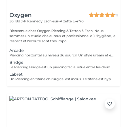
Oxygen
11
50, Bd J-F Kennedy
Esch-sur-Alzette L-4170
Bienvenue chez Oxygen Piercing & Tattoo à Esch. Nous
sommes un studio chaleureux et professionnel où l'hygiène, le
respect et l'écoute sont très impo...
Arcade
Piercing horizontal au niveau du sourcil. Un style urbain et expressif, réalisé avec un bijou courbé en titane. Pose précise adaptée à ta morphologie. Si tu souhaites te faire percer mais que tu as peur des aiguilles ou que tu souffres d'anxiété (stress, blocage), nous te demandons de bien vouloir réserver le service intitulé: <<NOM DU PIERCING (Phobie des aiguilles)>> Ce service ne côute pas plus cher. Il est simplement prévu pour des raisons d'organisation, afin que tout le monde soit à l'aise et bien accueilli(e).
Bridge
Le Piercing Bridge est un piercing facial situé entre les deux yeux à la racine du nez. Un Piercing en titane chirurgical est inclus. Le titane est hypoallergénique, léger et idéal pour les premières phases de cicatrisation. Si tu souhaites te faire percer mais que tu as peur des aiguilles ou que tu souffres d'anxiété (stress, blocage), nous te demandons de bien vouloir réserver le service intitulé: <<NOM DU PIERCING (Phobie des aiguilles)>> Ce service ne côute pas plus cher. Il est simplement prévu pour des raisons d'organisation, afin que tout le monde soit à l'aise et bien accueilli(e).
Labret
Un Piercing en titane chirurgical est inclus. Le titane est hypoallergénique, léger et idéal pour les premières phases de cicatrisation. Si tu souhaite te faire percer mais que tu as peur des aiguilles ou que tu souffres d'anxiété (stress, blocage), nous te demandons de bien vouloir réserver le service intitulé: <<NOM DU PIERCING (Phobie des aiguilles)>> Ce service ne côute pas plus cher. Il est simplement prévu pour des raisons d'organisation, afin que tout le monde soit à l'aise et bien accueilli(e).