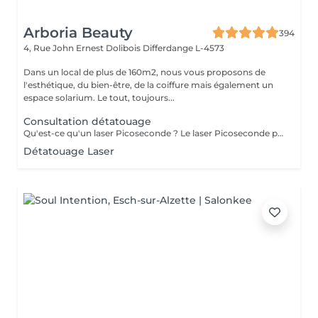
Arboria Beauty
394
4, Rue John Ernest Dolibois
Differdange L-4573
Dans un local de plus de 160m2, nous vous proposons de
l'esthétique, du bien-être, de la coiffure mais également un
espace solarium. Le tout, toujours...
Consultation détatouage
Qu'est-ce qu'un laser Picoseconde ? Le laser Picoseconde permet de délivrer une impulsion lumineuse de l'ordre de 300 picoseconde. Cette brièveté d'impulsion induit une onde de choc capable de fragmenter les pigments du tatouage. Le détatouage était jusqu'à présent réalisé avec des lasers dits «Q Switched» avec une durée d'impulsion de l'ordre de la nanoseconde, beaucoup moins efficace. - Efficace sur les tatouages noirs et de couleurs - Traitement corps, visage et maquillage permanant. - Le détatouage par laser ne laisse pas de cicatrices après le traitement ; - Les séances sont espacées de 30 à 40 jours (au lieu de 2 mois ou plus avec un laser «Q Switched») ; Il est impossible de prédire avec précision le nombre de séances nécessaires. En effet, tout dépend des facteurs sur lesquels nous n'avons aucune information avant de commencer le traitement (qualité et profondeur de l'encre, présence ou non de métaux dans les pigments)
Détatouage Laser