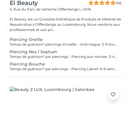
Ei Beauty
106
5, Rue du Parc de Gerlache
Differdange L-4574
EI Beauty est un Grossiste Esthétique de Produits et Matériel de
Beauté situé à Differdange au Luxembourg, Nous vendons aux
professionnels et aux pri...
Piercing Oreille
Temps de guérison* piercings d'oreille: - Anti-tragus: 3-9 mois - Piercing de conque: 3-9 mois - Daithpiercing: 3-9 mois - Piercing helix: 3-9 mois - Perçage de fumée: 3-9 mois - Piercing douillet: 3-9 mois - Piercing Tragus: 3-9 mois - Piercing du lobe de l'oreille: 4-8 semaines *Notez également qu'il est indispensable de réaliser les soins quotidiennement pour que la cicatrisation se fasse dans les meilleures conditions. *La guérison est différente d'une personne à l'autre **Si vous êtes mineur, l'autorisation parentale est obligatoire. Industriel Piercing - Sous réserve d'évaluation
Piercing Nez / Septum
Temps de guérison* par piercings - Piercing aux narines: 3-4 semaines - Piercing septum: 4-8 semaines *Notez également qu'il est indispensable de réaliser les soins quotidiennement pour que la cicatrisation se fasse dans les meilleures conditions. *La guérison est différente d'une personne à l'autre **Si vous êtes mineur, l'autorisation parentale est obligatoire.
Piercing Bouche
Temps de guérison* par piercings - Piercing Labret: 6-8 semaines - Piercing des lèvres / côté: 6-8 semaines - Piercing de la lèvre supérieure: 2-3 mois - Piercing de la langue: 4-8 semaines *Notez également qu'il est indispensable de réaliser les soins quotidiennement pour que la cicatrisation se fasse dans les meilleures conditions. *La guérison est différente d'une personne à l'autre **Si vous êtes mineur, l'autorisation parentale est obligatoire.