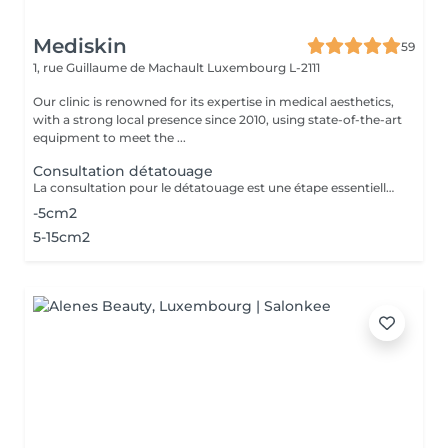
Mediskin
59
1, rue Guillaume de Machault
Luxembourg L-2111
Our clinic is renowned for its expertise in medical aesthetics,
with a strong local presence since 2010, using state-of-the-art
equipment to meet the ...
Consultation détatouage
La consultation pour le détatouage est une étape essentielle avant le traitement. Elle permet d'évaluer la taille, les couleurs et la profondeur du tatouage, ainsi que le type de peau du patient. Le professionnel explique le déroulement du traitement, le nombre de séances nécessaires et les éventuels effets secondaires. C'est aussi le moment pour poser toutes vos questions et discuter des attentes en termes de résultats
-5cm2
5-15cm2