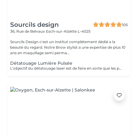
Sourcils design
105
36, Rue de Belvaux
Esch-sur-Alzette L-4025
Sourcils Design c'est un institut complètement dédié a la
beauté du regard. Notre Brow stylist a une expertise de plus 10
ans en maquillage semi perma...
Détatouage Lumière Pulsée
L'objectif du détatouage laser est de faire en sorte que les particules d'encre soient digérables par l'organisme. Ainsi le faisceau d'énergie du laser vise le pigment et permet de le faire éclater. Il va ensuite être éliminé par les globules blancs. La quantité de séances dépendra du type d'encre, de la peau et de la technique utilisée par le professionnel qui a réalisé votre tatouage des sourcils. seulement un mois apres la première séance la praticienne pourra déterminer le numéro de séances nécessaires, dans. certaines cas une seule séance suffit comme dans certains outres nous pouvons besoin de trois ou plus. Les poils peuvent temporairement devenir blancs "en raison de l'élimination des pigments" explique l'experte. Cette décoloration est courante et temporaire (en quelques jours seulement, les sourcils retrouvent leur couleur d'origine).