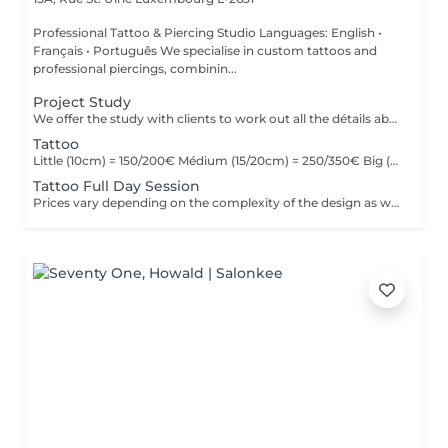
Professional Tattoo & Piercing Studio Languages: English •
Français • Português We specialise in custom tattoos and
professional piercings, combinin...
Project Study
We offer the study with clients to work out all the détails about their tattoo.
Tattoo
Little (10cm) = 150/200€ Médium (15/20cm) = 250/350€ Big (25cm/+) = start at 400€ Custom quotes per project! The prices vary depending on the complexity of the design as well as the área to be tattoed!
Tattoo Full Day Session
Prices vary depending on the complexity of the design as well as the área to be tattoed.