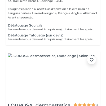
44, rue Sainte Barbe
Dudelange L-3416
Il s'agit d'épilation à laser!! Pas d'épilation à la cire ni au fil!
Langues parlées: Luxembourgeois, Français, Anglais, Allemand
Avant chaque sé...
Détatouage Sourcils
Les rendez-vous devront être pris majoritairement les après-midis. Les rendez-vous se feront donc par appel téléphonique ou sms Merci
Détatouage Tatouage (sur devis)
Les rendez-vous devront être pris majoritairement les après-midis. Les rendez-vous se feront donc par appel téléphonique ou sms Merci
LOUROSA. dermoestetica
19