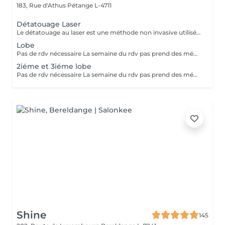
183, Rue d'Athus
Pétange L-4711
Détatouage Laser
Le détatouage au laser est une méthode non invasive utilisée pour enlever un tatouage de la peau en utilisant un laser. Ce processus est très populaire, car il permet de supprimer les tatouages de manière efficace tout en minimisant les risques de cicatrices. Le principe repose sur l'utilisation d e faisceaux lumineux qui fragmentent les pigments du tatouage.
Lobe
Pas de rdv nécessaire La semaine du rdv pas prend des médicaments, des anti-inflamatoires, des antibiotiques et de cortisone.
2iéme et 3iéme lobe
Pas de rdv nécessaire La semaine du rdv pas prend des médicaments, des anti-inflamatoires, des antibiotiques et de cortisone.
Shine
145