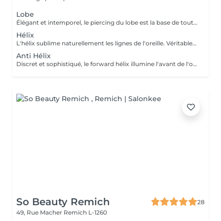
Lobe
Élégant et intemporel, le piercing du lobe est la base de toutes les plus belles compositions. Qu'il s'agisse d'un premier piercing ou d'une nouvelle création, chaque réalisation est effectuée avec précision afin de t'offrir une expérience aussi agréable que soignée. Inclus : Bijou de première pose en titane ASTM F-136 Conseils personnalisés et suivi de cicatrisation + 5€ pour changer la couleur de ton bijou grâce à l'anodisation. Les bijoux de la vitrine sont disponibles en première pause, le prix du bijou est à ajouter à la prestation. Pour toutes demandes d'informations, merci de me contacter. Tout les mineurs doivent être accompagnés d'un tuteur légal ( parents ! ), des justificatifs d'identités seront demandés.
Hélix
L'hélix sublime naturellement les lignes de l'oreille. Véritable incontournable, il apporte une touche contemporaine et raffinée qui s'intègre parfaitement à votre style. Chaque projet est pensé en harmonie avec ton anatomie. Conseils personnalisés et suivi de cicatrisation Inclus : Bijou de première pose en titane ASTM F-136 + 5€ pour changer la couleur de ton bijou grâce à l'anodisation. Les bijoux de la vitrine sont disponibles en première pause, le prix du bijou est à ajouter à la prestation. Pour toutes demandes d'informations, merci de me contacter. Tout les mineurs doivent être accompagnés d'un tuteur légal ( parents ! ), des justificatifs d'identités seront demandés.
Anti Hélix
Discret et sophistiqué, le forward hélix illumine l'avant de l'oreille avec subtilité. Un choix idéal pour une composition délicate et résolument élégante. Conseils personnalisés et suivi de cicatrisation Inclus : Bijou de première pose en titane ASTM F-136 + 5€ pour changer la couleur de ton bijou grâce à l'anodisation. Les bijoux de la vitrine sont disponibles en première pause, le prix du bijou est à ajouter à la prestation. Pour toutes demandes d'informations, merci de me contacter. Tout les mineurs doivent être accompagnés d'un tuteur légal ( parents ! ), des justificatifs d'identités seront demandés.
So Beauty Remich
28
49, Rue Macher
Remich L-1260