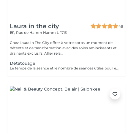
Laura in the city
48
191, Rue de Hamm
Hamm L-1713
Chez Laura In The City offrez à votre corps un moment de
détente et de transformation avec des soins amincissants et
drainants exclusifs! Allier rela...
Détatouage
Le temps de la séance et le nombre de séances utiles pour enlever le tatouage sont variables Le détatouage laser est une technique efficace qui fragmente les pigments d'encre sous la peau à l'aide de faisceaux de lumière, permettant ainsi au système immunitaire de les éliminer progressivement. Le processus nécessite généralement plusieurs séances, et son efficacité dépend de divers facteurs. Comment ça marche ? Le laser cible les particules d'encre et les chauffe pour les fragmenter en morceaux plus petits. Ces fragments sont ensuite naturellement évacués par le corps. Différents types de lasers, tels que le laser Picosure ou le laser Q-Switched, sont utilisés pour traiter efficacement différentes couleurs et profondeurs d'encre. Ce qu'il faut savoir Nombre de séances Le nombre de séances varie considérablement. Un tatouage amateur peut nécessiter 3 à 5 séances, tandis qu'un tatouage professionnel peut en exiger 4 à 12, voire plus, pour une disparition complète. Résultats progressifs L'éclaircissement de l'encre est visible après chaque séance, mais le tatouage complet s'estompe progressivement au fil du temps.