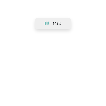
Map
Company
Support
Team
&
Careers
Information for salons
Legal
Exercise withdrawal right