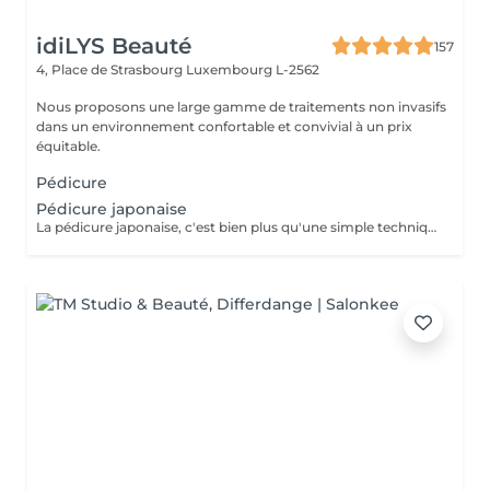
idiLYS Beauté
157
4, Place de Strasbourg
Luxembourg L-2562
Nous proposons une large gamme de traitements non invasifs
dans un environnement confortable et convivial à un prix
équitable.
Pédicure
Pédicure japonaise
La pédicure japonaise, c'est bien plus qu'une simple technique de soin des ongles. Le but, c'est vraiment de redonner de l'éclat et de la vitalité aux ongles. Des ingrédients naturels sont utilisés pour chouchouter les ongles et mettre en valeur leur beauté innée : - on nourrit et on renforce les ongles avec des produits comme la cire d'abeille, le lait de riz et le soja. - on utilise des outils spécifiques et des techniques toutes douces, comme un polissage délicat et l'application de pâtes riches en nutriments.