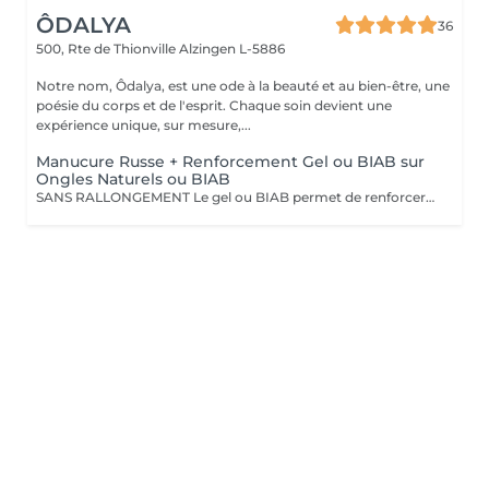
ÔDALYA
36
500, Rte de Thionville
Alzingen L-5886
Notre nom, Ôdalya, est une ode à la beauté et au bien-être, une
poésie du corps et de l'esprit. Chaque soin devient une
expérience unique, sur mesure,...
Manucure Russe + Renforcement Gel ou BIAB sur
Ongles Naturels ou BIAB
SANS RALLONGEMENT Le gel ou BIAB permet de renforcer les ongles naturels pour une tenue jusqu'à 4 semaines. Après diagnostic, nous vous conseillons sur le choix de la technique en fonction de la nature de vos ongles. Tout notre matériel est à usage unique et/ou stérilisé pour garantir une hygiène irréprochable durant votre prestation.