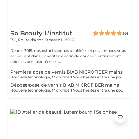
So Beauty L’institut
595
130, Route d'Arlon
Strassen L-8008
Depuis 2019, nos esthéticiennes qualifiées et passionnées vous
accueillent dans un véritable écrin de douceur, entièrement
dédié à votre bien-être et ...
Première pose de vernis BIAB MICROFIBER mains
Nouvelle technologie, Microfiber! Vous hésitez entre une pose de vernis permanent et la manucure gel ? Vos ongles sont cassants, mous, rongés et fragilisés par les poses du gel ou du semi-permanent ? Vous ne parvenez pas à garder une jolie longueur ? Contrairement au gel semi-permanent, le BIAB est dépourvu d'actifs chimiques susceptibles d'abîmer les ongles et est certifié vegan et cruelty-free. Découvrez votre nouvelle manucure chouchou: Le BIAB. Un traitement sain et efficace pour renforcer vos ongles et leur offrir une nouvelle santé! Enrichi en fibres synthétiques pour la résistance et la flexibilité, en vitamine E et calcium pour les soigner, le BIAB vous apporte une très bonne adhérence même sur les ongles difficiles. Grâce à sa couche de base extra forte et durable, le BIAB vous apportera une tenue de 3 à 4 semaines.
Dépose/pose de vernis BIAB MICROFIBER mains
Nouvelle technologie, Microfiber! Vous hésitez entre une pose de vernis permanent et la manucure gel ? Vos ongles sont cassants, mous, rongés et fragilisés par les poses du gel ou du semi-permanent ? Vous ne parvenez pas à garder une jolie longueur ? Contrairement au gel semi-permanent, le BIAB est dépourvu d'actifs chimiques susceptibles d'abîmer les ongles et est certifié vegan et cruelty-free. Découvrez votre nouvelle manucure chouchou: Le BIAB. Un traitement sain et efficace pour renforcer vos ongles et leur offrir une nouvelle santé! Enrichi en fibres synthétiques pour la résistance et la flexibilité, en vitamine E et calcium pour les soigner, le BIAB vous apporte une très bonne adhérence même sur les ongles difficiles. Grâce à sa couche de base extra forte et durable, le BIAB vous apportera une tenue de 3 à 4 semaines.