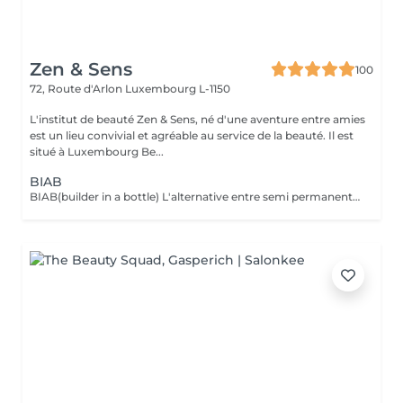
Zen & Sens
100
72, Route d'Arlon
Luxembourg L-1150
L'institut de beauté Zen & Sens, né d'une aventure entre amies
est un lieu convivial et agréable au service de la beauté. Il est
situé à Luxembourg Be...
BIAB
BIAB(builder in a bottle) L'alternative entre semi permanent et gel, le tout dans une formule vegan et sans actifs chimiques agressifs. Il combine les avantages du semi-permanent par sa rapidité et ceux du gel par sa solidité. Grace a lui l'ongle est uniforme,il peut etre rallongé et fortifié.