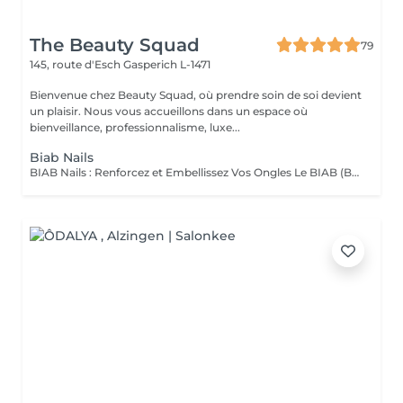
The Beauty Squad
79
145, route d'Esch
Gasperich L-1471
Bienvenue chez Beauty Squad, où prendre soin de soi devient
un plaisir. Nous vous accueillons dans un espace où
bienveillance, professionnalisme, luxe...
Biab Nails
BIAB Nails : Renforcez et Embellissez Vos Ongles Le BIAB (Builder In A Bottle) est une base semi-permanente innovante qui renforce vos ongles naturels tout en leur apportant une finition lisse et élégante. Idéal pour les ongles fragiles ou en quête de longueur, il offre une tenue longue durée sans abîmer la plaque de l'ongle. La manucure russe et le massage des mains sont automatiquement inclus dans la prestation. Nous mettons un point d'honneur à vous offrir un environnement aux conditions d'hygiène strictes : matériel désinfecté, stérilisé, à usage unique. La base teintée, pour un résultat propre et naturelle. La couleur simple, pour un résultat élégant. Vous pouvez également vous laisser tenter par une french, de la déco' ou même laisser carte blanche à votre esthéticienne, pour plus d'exclusivité !. Tester c'est l'adopter !