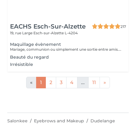
EACHS Esch-Sur-Alzette
217
19, rue Large
Esch-sur-Alzette L-4204
Maquillage évènement
Mariage, communion ou simplement une sortie entre amis. Notre maquilleuse professionnelle s'adapte à vos envies et besoins. N'attendez plus et réservez ce service d'exception qui sera la touche finale à votre évènement.
Beauté du regard
Irrésistible
«
1
2
3
4
...
11
»
Salonkee
Eyebrows and Makeup
Dudelange