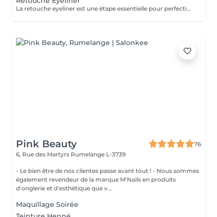
Retouche Eyeliner
La retouche eyeliner est une étape essentielle pour perfectionner le maquillage permanent réalisé précédemment. Elle permet de raviver la couleur, corriger de légères irrégularités et assurer une tenue harmonieuse et durable du pigment. Pourquoi faire une retouche ? Pour intensifier ou ajuster la forme du tracé Pour uniformiser la couleur après la cicatrisation Pour prolonger la durée et la netteté du résultat Pour entretenir un eyeliner fait il y a plusieurs mois Quand la faire ? 4 à 8 semaines après la première séance Puis, en entretien, tous les 12 à 24 mois selon votre peau et vos attentes La retouche garantit un regard toujours frais, défini et parfaitement soigné. Valable uniquement après une prestation réalisée par notre artiste.
Pink Beauty
76
6, Rue des Martyrs
Rumelange L-3739
- Le bien être de nos clientes passe avant tout ! - Nous sommes
également revendeur de la marque M'Nails en produits
d'onglerie et d'esthétique que v...
Maquillage Soirée
Teinture Henné