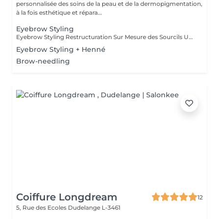
personnalisée des soins de la peau et de la dermopigmentation,
à la fois esthétique et répara...
Eyebrow Styling
Eyebrow Styling Restructuration Sur Mesure des Sourcils Une mise en beauté précise et personnalisée pour sublimer votre regard. L'Eyebrow Styling est une prestation dédiée à la restructuration complète des sourcils, réalisée exclusivement à la pince pour garantir un travail d'une grande précision. Cette technique permet de respecter parfaitement la ligne naturelle du sourcil tout en l'adaptant harmonieusement à la morphologie du visage. Chaque prestation débute par une analyse de la forme du visage et de la structure naturelle des sourcils, afin de créer une ligne sur mesure qui équilibre et met en valeur les traits. Ce soin permet de : * restructurer la ligne des sourcils avec précision * harmoniser les sourcils avec la forme du visage * nettoyer et affiner le contour pour un rendu net et soigné * sublimer le regard de manière naturelle En option, il est possible d'ajouter une mise en couleur légère au crayon, afin de combler les zones clairsemées et d'intensifier la structure du sourcil tout en respectant sa teinte naturelle. Idéal pour entretenir ses sourcils ou pour retrouver une ligne parfaitement adaptée à son visage.
Eyebrow Styling + Henné
Brow-needling
Coiffure Longdream
12
5, Rue des Ecoles
Dudelange L-3461