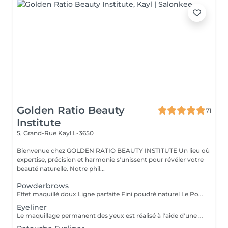
Golden Ratio Beauty
71
Institute
5, Grand-Rue
Kayl L-3650
Bienvenue chez GOLDEN RATIO BEAUTY INSTITUTE Un lieu où
expertise, précision et harmonie s'unissent pour révéler votre
beauté naturelle. Notre phil...
Powderbrows
Effet maquillé doux Ligne parfaite Fini poudré naturel Le Powder Brows, aussi appelé « technique d'ombrage » ou shading full, est une méthode de maquillage semi-permanent qui crée un effet de sourcils maquillés au crayon ou à la poudre, tout en restant subtil et aérien. Contrairement au microblading (effet poil à poil), cette technique utilise une pigmentation en dégradé, plus dense vers la queue du sourcil et plus légère à la tête, pour un résultat fondu, structuré et sans démarcation. Idéal pour : les peaux grasses ou matures (où le microblading tient moins bien), celles qui aiment un effet maquillé sans effort, redonner de la densité à des sourcils trop épilés ou décolorés. Résultat : des sourcils nets, symétriques, doux et élégants sans maquillage, tous les jours. Tenue : 1 à 2 ans selon le type de peau et les soins apportés.
Eyeliner
Le maquillage permanent des yeux est réalisé à l'aide d'une machine spéciale munie d'une aiguille très fine, qui insère le pigment dans les couches superficielles de la peau. Cette technique permet de tracer une ligne fine au ras des cils ou un eyeliner plus visible, selon l'effet souhaité. Résultats : Un regard plus intense et structuré, dès le réveil Un effet de cils plus fournis Un résultat net et durable (1 à 3 ans) Résistant à l'eau, à la chaleur et aux frottements Gain de temps au quotidien, sans maquillage nécessaire Une solution élégante et pratique pour sublimer votre regard durablement.