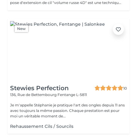
pose d'extension de cil "volume russe 4D" est une technique qui consiste à poser un bouquet de plusieurs extension de cils (4 cils) sur un cil naturel. Cela permet de créer plus de volume et d'intensité sur le regard
New
Stewies Perfection
10
136, Rue de Bettembourg
Fentange L-5811
Je m'appelle Stéphanie je pratique l'art des ongles depuis 11 ans
avec toujours la même passion. Chaque prestation est pour
moi un véritable moment de...
Rehaussement Cils / Sourcils