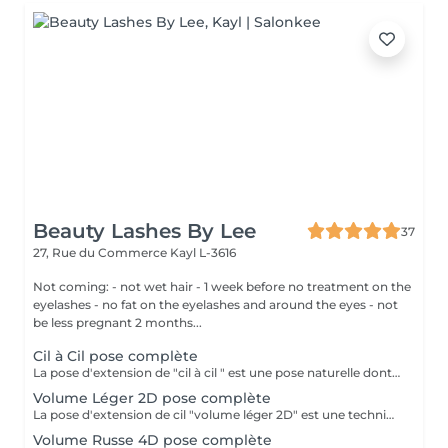
Beauty Lashes By Lee
37
27, Rue du Commerce
Kayl L-3616
Not coming: - not wet hair - 1 week before no treatment on the
eyelashes - no fat on the eyelashes and around the eyes - not
be less pregnant 2 months...
Cil à Cil pose complète
La pose d'extension de "cil à cil " est une pose naturelle dont la technique consiste à poser 1 extension de cil sur chaque cils naturels.
Volume Léger 2D pose complète
La pose d'extension de cil "volume léger 2D" est une technique qui consiste à poser un bouquet de plusieurs extension de cils (2 cils) sur un cil naturel. Cela permet de créer plus de volume et d'intensité sur le regard
Volume Russe 4D pose complète