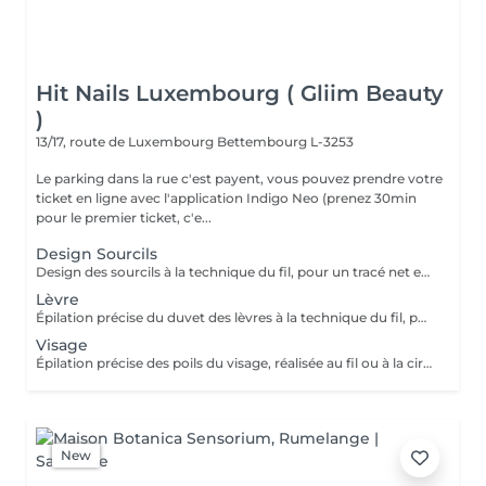
Hit Nails Luxembourg ( Gliim Beauty
)
13/17, route de Luxembourg
Bettembourg L-3253
Le parking dans la rue c'est payent, vous pouvez prendre votre
ticket en ligne avec l'application Indigo Neo (prenez 30min
pour le premier ticket, c'e...
Design Sourcils
Design des sourcils à la technique du fil, pour un tracé net et harmonieux. Le service comprend la définition de la forme adaptée à votre visage, pour un résultat naturel et parfaitement structuré.
Lèvre
Épilation précise du duvet des lèvres à la technique du fil, pour un contour net et lisse. Le service assure un résultat délicat, confortable et parfaitement soigné.
Visage
Épilation précise des poils du visage, réalisée au fil ou à la cire, pour un teint net et lisse. Le service inclut la préparation et le soin de la peau, assurant un résultat confortable, soigné et durable.
New