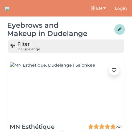
EN
Login
Eyebrows and
Makeup
in
Dudelange
Filter
in
Dudelange
MN Esthétique
242