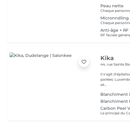
Peau nette
Micronndling
Anti-âge + RF
Kika
44, rue Sainte B
Il s'agit d'épilation à laser!! Pas d'épilation 
parlées: Luxembourge
sé...
Blanchiment 
Blanchiment 
Carbon Peel 