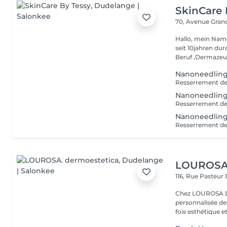
SkinCare 
70, Avenue Gran
Hallo, mein Name
seit 10jahren du
Beruf ,Dermazeuti
Nanoneedlin
Nanoneedling
Nanoneedling
LOUROSA.
116, Rue Pasteur
Chez LOUROSA De
personnalisée de
fois esthétique et