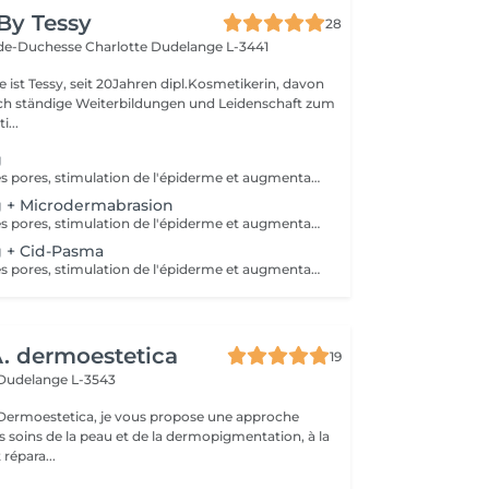
By Tessy
28
de-Duchesse Charlotte
Dudelange L-3441
 ist Tessy, seit 20Jahren dipl.Kosmetikerin, davon
rch ständige Weiterbildungen und Leidenschaft zum
...
g
Resserrement des pores, stimulation de l'épiderme et augmentation de la pénétration des principes actifs jusqu'à 97 % avec un effet durable. Adapté individuellement à chaque type de peau, le nanoneedling ne consiste pas en une aiguille, mais ressemble plutôt à un tampon - Amélioration des rides de déshydratation et de l'élasticité - Réduction des taches et des taches pigmentaires - Raffinement des pores, amélioration des imperfections cutanées, stimulation de l'épiderme, - Absolument indolore, pour tous les types de peau, sans effets secondaires !
 + Microdermabrasion
Resserrement des pores, stimulation de l'épiderme et augmentation de la pénétration des principes actifs jusqu'à 97 % avec un effet durable. Adapté individuellement à chaque type de peau, le nanoneedling ne consiste pas en une aiguille, mais ressemble plutôt à un tampon - Amélioration des rides de déshydratation et de l'élasticité - Réduction des taches et des taches pigmentaires - Raffinement des pores, amélioration des imperfections cutanées, stimulation de l'épiderme, - Absolument indolore, pour tous les types de peau, sans effets secondaires !
 + Cid-Pasma
Resserrement des pores, stimulation de l'épiderme et augmentation de la pénétration des principes actifs jusqu'à 97 % avec un effet durable. Adapté individuellement à chaque type de peau, le nanoneedling ne consiste pas en une aiguille, mais ressemble plutôt à un tampon - Amélioration des rides de déshydratation et de l'élasticité - Réduction des taches et des taches pigmentaires - Raffinement des pores, amélioration des imperfections cutanées, stimulation de l'épiderme, - Absolument indolore, pour tous les types de peau, sans effets secondaires !
 dermoestetica
19
Dudelange L-3543
rmoestetica, je vous propose une approche
s soins de la peau et de la dermopigmentation, à la
 répara...