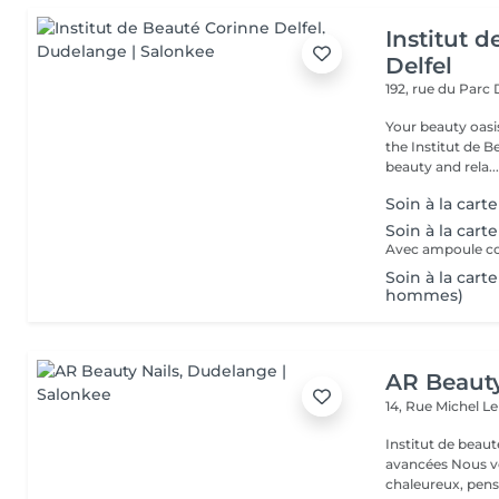
Institut 
Delfel
192, rue du Parc
Your beauty oasis in
the Institut de B
beauty and rela..
Soin à la cart
Soin à la cart
Avec ampoule co
Soin à la cart
hommes)
AR Beauty
14, Rue Michel L
Institut de beaut
avancées Nous vous accueillons dans un espace moderne et
chaleureux, pensé