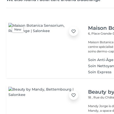
Maison B
New
6, Place Grande
Maison Botanica Sensorium Maison B
centre spécialis
soins dermo-capil
Soin Anti-Âge
Soin Nettoyan
Soin Express
Beauty b
18 , Rue du Châ
Mandy Jorge is d
Mandy, a space de