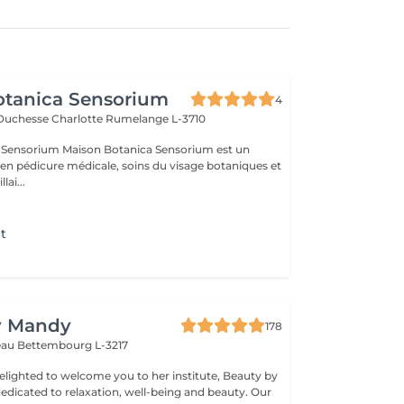
otanica Sensorium
4
-Duchesse Charlotte
Rumelange L-3710
otanica Sensorium est un
é en pédicure médicale, soins du visage botaniques et
lai...
t
y Mandy
178
teau
Bettembourg L-3217
elighted to welcome you to her institute, Beauty by
dicated to relaxation, well-being and beauty. Our