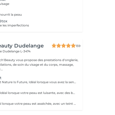
 visage
 nourrit la peau
étox
le les imperfections
eauty Dudelange
159
ee
Dudelange L-3474
ch'Beauty vous propose des prestations d'onglerie,
ilations, de soin du visage et du corps, massage,
..
t
Le soin Hydratant Nature Is Future, Idéal lorsque vous avez la sensation de peau qui tire, d'inconfort, squames. Votre peau sera plus lumineuse et plus agréable.
Le soin Purifiant Idéal lorsque votre peau est luisante, avec des boutons et/ou des points noirs. Votre peau sera purifiée, assainie et votre sécrétion de sébum régulée.
Le soin Éclat Idéal lorsque votre peau est asséchée, avec un teint terne, poches/cernes. Votre peau sera revitalisée, relipidée et décongestionnée et beaucoup plus éclatante !