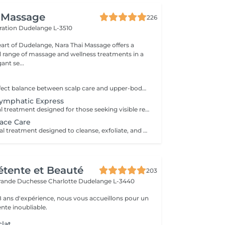
 Massage
226
ération
Dudelange L-3510
eart of Dudelange, Nara Thai Massage offers a
ed range of massage and wellness treatments in a
ant se...
Discover the perfect balance between scalp care and upper-body relaxation. This signature wellness package combines a 60-minute Head Spa with a 30-minute Office Syndrome Back & Shoulder Massage to release tension, refresh the mind, and promote deep relaxation from head to shoulders. Includes: Head Spa 60 min Office Syndrome Back & Shoulder Massage 30 min
Lymphatic Express
A refreshing facial treatment designed for those seeking visible results in a short amount of time. Cleansing, exfoliation, and targeted skincare help leave the complexion looking fresh, radiant, and revitalised. Facial lymphatic drainage can be incorporated upon request.
ace Care
A revitalising facial treatment designed to cleanse, exfoliate, and nourish the skin while promoting a fresh and radiant appearance. Combining carefully selected skincare products with relaxing facial massage techniques, this treatment helps leave the skin feeling smooth, refreshed, and beautifully cared for.
Détente et Beauté
203
rande Duchesse Charlotte
Dudelange L-3440
18 ans d'expérience, nous vous accueillons pour un
te inoubliable.
clat