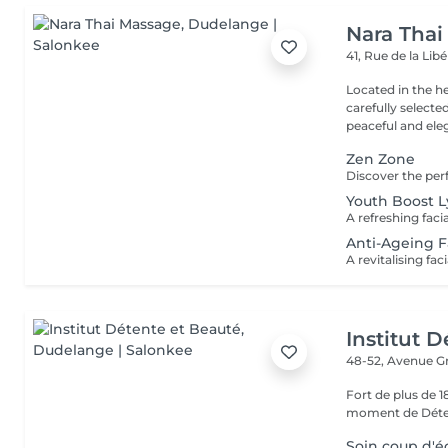
Nara Thai
41, Rue de la Lib
Located in the h
carefully select
peaceful and eleg
Zen Zone
Youth Boost 
Anti-Ageing F
Institut 
48-52, Avenue G
Fort de plus de 
moment de Déten
Soin coup d'é