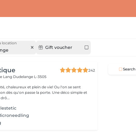
 location
Gift voucher
ange
tique
Search
242
ue Lang
Dudelange L-3505
é, chaleureux et plein de vie! Ou l'on se sent
u'on passe la porte. Une déco simple et
e drô...
lestetic
Microneedling
g