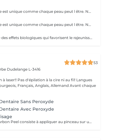
Chaque personne est unique comme chaque peau peut l être. Nous offrons à peau ce dont elle a besoin, exactement pour ça chaque personne sera évaluée avec minutie. Le nettoyage de peau sert précisément à éliminer les comédons, les papules, les pustules et les miliums, tout en accélérant le renouvellement cellulaire pour obtenir une peau lisse et plus saine. ACIDE SALICYLIQUE: Ce traitement serve pour renouveler la peau, contrôler l excès de sébum et réduire visiblement les marques d acné et les vergetures récentes.
Chaque personne est unique comme chaque peau peut l être. Nous offrons à peau ce dont elle a besoin, exactement pour ça chaque personne sera évaluée avec minutie. Dans ce traitement grâce à la stimulation des papilles dermiques et à la libération de facteurs de croissance, le micronnedling optimise la fonction cellulaire, renforce la structure de la peau et augment naturellement le collagène TGF-3 via une cascade de cicatrisation régénérative.
RF faciale génère des effets biologiques qui favorisent le rajeunissement grâce à la migration des fibroblastes obtient un effet lifting par la rétraction immédiate du collagène et permet la restructuration de la peau à long terme.
53
arbe
Dudelange L-3416
à la cire ni au fil! Langues
ois, Français, Anglais, Allemand Avant chaque
Dentaire Sans Peroxyde
Dentaire Avec Peroxyde
Visage
Le principe du Carbon Peel consiste à appliquer au pinceau sur une peau démaquillée et désinfectée, un masque au charbon actif qui va pénétrer dans les pores et les irrégularités de la peau et également absorber l'excédent de sébum. C'est ce charbon actif qui va servir de vecteur au laser. Les yeux sont masqués par des coques protectrices. Le laser va spécifiquement pulvériser et évaporer les particules de carbone, sans abîmer la peau. Le carbone ainsi volatilisé emporte avec lui peaux mortes, impuretés et points noirs. Immédiatement après la séance, la peau apparaît plus jeune, plus lisse, plus soyeuse et plus lumineuse. Le Carbon Peel produit ses effets dès la 1ère séance. En multipliant les séances, les effets se potentialiseront et le résultat final n'en sera que meilleur. Au fur et à mesure des séances, la peau sera moins grasse, plus homogène, plus lisse en surface. Elle retrouvera à la fois sa fermeté et son élasticité. La séance unique est généralement réservée à l'effet « coup d'éclat ». Au cours de celle-ci, on ressent tout au plus la chaleur modérée du laser et de légers picotements. Cette sensation s'estompe rapidement. La peau est à peine rosée en fin de séance. Il est important de noter que par la suite, la peau ne pèlera pas contrairement aux peelings chimiques classiques. Aucune éviction n'est donc nécessaire.