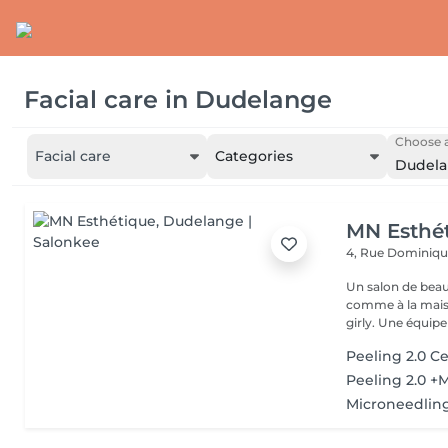
Facial care
in
Dudelange
Choose a
Facial care
Categories
Dudel
MN Esthé
4, Rue Dominiq
Un salon de beaut
comme à la maison dès q
girly. Une équip
Peeling 2.0 Ce
Peeling 2.0 +
Microneedlin