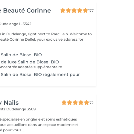
de Beauté Corinne
177
Dudelange L-3542
 Dudelange, right next to Parc Le'h. Welcome to
eauté Corinne Delfel, your exclusive address for
.
e Salin de Biosel BIO
e de luxe Salin de Biosel BIO
ncentrée adaptée supplémentaire
e Salin de Biosel BIO (également pour
 Nails
72
entz
Dudelange 3509
é spécialisé en onglerie et soins esthétiques
 pour vous ...