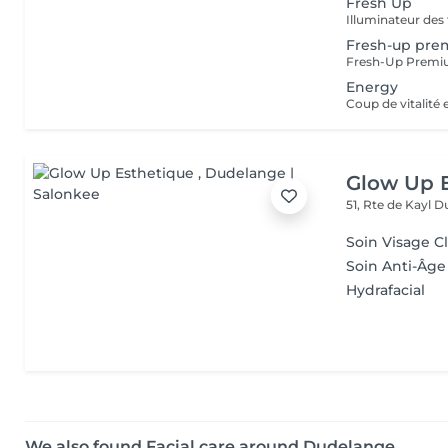
Fresh Up
Illuminateur des 
Fresh-up pr
Energy
Coup de vitalité 
Glow Up 
51, Rte de Kayl
Du
Soin Visage C
Soin Anti-Âge
Hydrafacial
We also found Facial care around Dudelange