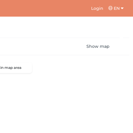
Login
EN
Show map
 in map area