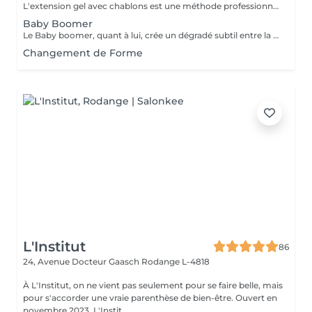
L'extension gel avec chablons est une méthode professionnelle qui sublime vos mains en créant des ongles parfaitement sculptés. Après une préparation soignée de vos ongles naturels, des chablons (supports temporaires) sont posés sous le bord de l'ongle et servent de guide pour construire la longueur et la forme souhaitées. Le gel est ensuite appliqué avec précision afin de modeler et renforcer vos ongles. Le résultat : des ongles solides, élégants et personnalisés, qui mettent en valeur la beauté naturelle de vos mains.
Baby Boomer
Le Baby boomer, quant à lui, crée un dégradé subtil entre la base rosée et l'extrémité blanche, pour un effet naturel et moderne.
Changement de Forme
L'Institut
86
24, Avenue Docteur Gaasch
Rodange L-4818
À L'Institut, on ne vient pas seulement pour se faire belle, mais
pour s'accorder une vraie parenthèse de bien-être. Ouvert en
novembre 2023, L'Instit...