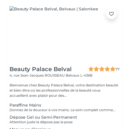
Beauty Palace Belval
77
4, rue Jean-Jacques ROUSSEAU
Belvaux L-4368
Bienvenue chez Beauty Palace Belval, votre destination beauté
et bien-être où les professionnelles de la beauté vous
accueillent avec plaisir pour des...
Paraffine Mains
Donnez de la douceur à vos mains. Le soin complet commence par un gommage de l'avant bras et des mains, puis vous trempez vos mains dans un bain de paraffine chaude, ce masque va poser environ 15 min, puis vient le moment de la détente le modelage des mains, relaxation suprême. Résultat des mains douces comme une peau de bébé.
Dépose Gel ou Semi-Permanent
Attention juste la dépose pas la pose