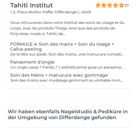
Tahiti Institut
37
1-2, Place Molitor Peffer
Differdange L-4549
Vous retrouverez dans votre institut des soins du visage et du
corps, avec les produits Thalgo ainsi que des produits de
Polynésie, made in Tahiti, de...
FORMULE 4: Soin des mains + Soin du visage +
Callus peeling
De la tête aux pieds. Soin des mains, une manucure complète avec trempage, limage, travail des cuticules ainsi que gommage Soin du visage Bora Bora ( gommage et massage à l'huile de coco) Callus peeling, Patch à base d'acide glycolique qui permettent le retrait des callosités au niveau des pieds Pour plus de précision, n'hésitez pas whatsapp, SMS ou appel au 661 555 858
Pansement d'ongle
Un ongle cassé ? Fendu ? L'esthéticienne pose un pansement pour "rassembler" l'ongle le temps qu'il grandisse afin qu'il ne se casse pas davantage. Cette prestation n'est pas médical et ne peut pas se réaliser si on voit trop la chair en dessous ou du sang.
Soin des Mains = manucure avec gommage
Soin des mains avec modelage gommant au véritable monoï de Tahiti comprenant coupage, limage des ongles et travail des cuticules (manucure).
Wir haben ebenfalls Nagelstudio & Pediküre in
der Umgebung von Differdange gefunden