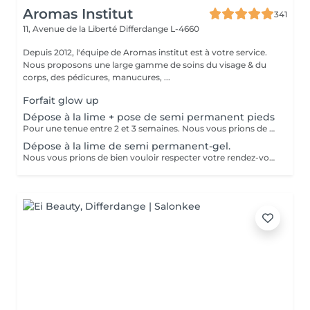
Aromas Institut
341
11, Avenue de la Liberté
Differdange L-4660
Depuis 2012, l'équipe de Aromas institut est à votre service.
Nous proposons une large gamme de soins du visage & du
corps, des pédicures, manucures, ...
Forfait glow up
Dépose à la lime + pose de semi permanent pieds
Pour une tenue entre 2 et 3 semaines. Nous vous prions de bien vouloir respecter votre rendez-vous. En prenant rendez-vous, vous occupez une place, dont une autre personne aurait éventuellement besoin. Tout rendez-vous non annulé 24h en avance, est susceptible d'être facturé. (Si vous ne pouvez pas vous présenter à votre RDV, proposez-le éventuellement à un proche ou à un ami) Toute l'équipe de Aromas Institut vous remercie pour votre respect et votre compréhension.
Dépose à la lime de semi permanent-gel.
Nous vous prions de bien vouloir respecter votre rendez-vous. En prenant rendez-vous, vous occupez une place, dont une autre personne aurait éventuellement besoin. Tout rendez-vous non annulé 24h en avance, est susceptible d'être facturé. (Si vous ne pouvez pas vous présenter à votre RDV, proposez-le éventuellement à un proche ou à un ami) Toute l'équipe de Aromas Institut vous remercie pour votre respect et votre compréhension.