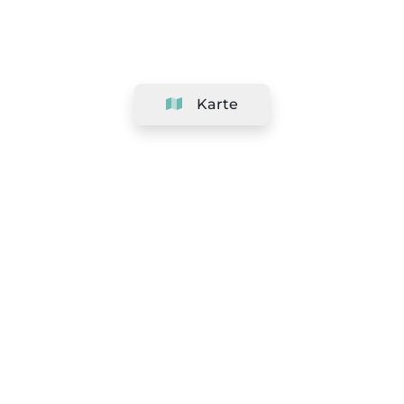
Karte
Unternehmen
Support
Team
&
Jobs
Ihr Geschäft hinzufügen
Rechtlich
Widerrufsrecht ausüben