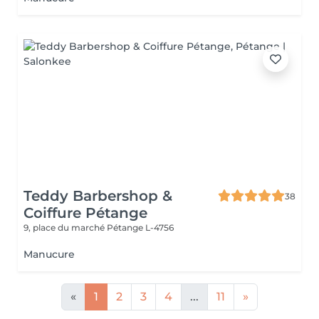
Teddy Barbershop &
38
Coiffure Pétange
9, place du marché
Pétange L-4756
Manucure
«
1
2
3
4
...
11
»