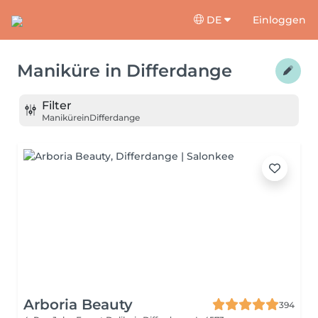
DE
Einloggen
Maniküre
in
Differdange
Filter
Maniküre
in
Differdange
Arboria Beauty
394