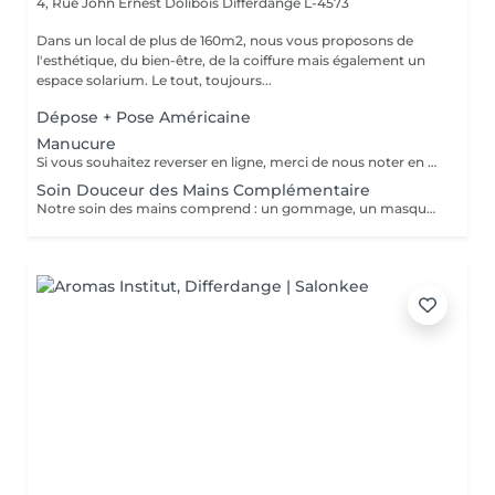
4, Rue John Ernest Dolibois
Differdange L-4573
Dans un local de plus de 160m2, nous vous proposons de
l'esthétique, du bien-être, de la coiffure mais également un
espace solarium. Le tout, toujours...
Dépose + Pose Américaine
Manucure
Si vous souhaitez reverser en ligne, merci de nous noter en commentaire si vous avez sur vos ongles du vernis classique ou du vernis semi permanent.
Soin Douceur des Mains Complémentaire
Notre soin des mains comprend : un gommage, un masque, un massage, une huile fortifiante pour les ongles, une base durcissante et l'application d'une crème