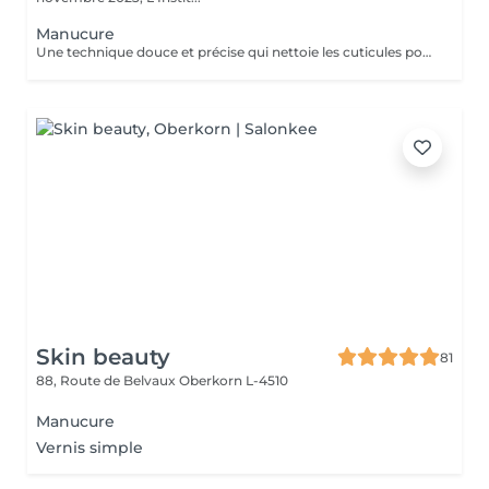
Manucure
Une technique douce et précise qui nettoie les cuticules pour des ongles nets et soignés. Idéale pour mettre en valeur vos mains et assurer une pose impeccable et durable. Pour homme et femme. Déroulement : Démaquillage des ongles Mise en forme de l'ongle naturel Travail des cuticules Modelage Durée 30 à 40 min
Skin beauty
81
88, Route de Belvaux
Oberkorn L-4510
Manucure
Vernis simple