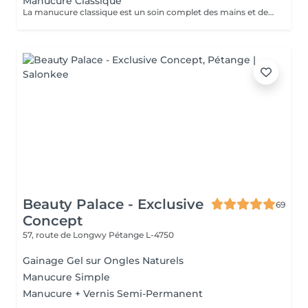
Manucure Classique
La manucure classique est un soin complet des mains et des ongles qui permet de conserver des mains belles et bien entretenues au quotidien. Elle comprend le limage des ongles, le soins des cuticules après un trempage dans l'eau tiède, l'application d'une huile et d'une base vitaminée transparente ainsi que d'une crème nourrissante pour vos mains.
Beauty Palace - Exclusive
69
Concept
57, route de Longwy
Pétange L-4750
Gainage Gel sur Ongles Naturels
Manucure Simple
Manucure + Vernis Semi-Permanent