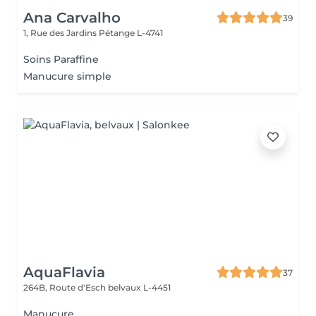
Ana Carvalho
39
1, Rue des Jardins
Pétange L-4741
Soins Paraffine
Manucure simple
AquaFlavia
37
264B, Route d'Esch
belvaux L-4451
Manucure