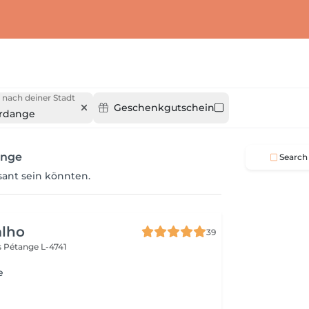
 nach deiner Stadt
Geschenkgutschein
erdange
ange
Search
ssant sein könnten.
alho
39
s
Pétange L-4741
e