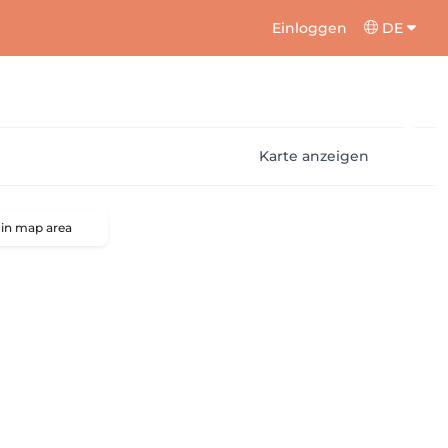
Einloggen
DE
Karte anzeigen
 in map area