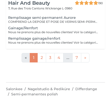
Hair And Beauty
190
7, Rue des Trois Cantons
Wickrange L-3980
Remplissage semi-permanent Aurore
COMPREND LA DEPOSE ET POSE DE VERNIS SEMI-PERMANENT Pour les décos supplémentaires n'oubliez pas d'aller dans la rubrique nail art
Gainage/Renfort
Nous ne prenons plus de nouvelles clientes! Voir la catégorie avec Aurore
Remplissage gainage/renfort
Nous ne prenons plus de nouvelles clientes! Voir la catégorie avec Aurore
«
1
2
3
4
...
7
»
Salonkee
Nagelstudio & Pediküre
Differdange
Semi-permanentes polish