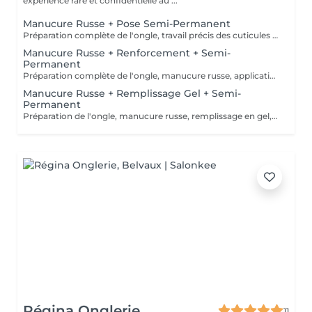
expérience rare et confidentielle au ...
Manucure Russe + Pose Semi-Permanent
Préparation complète de l'ongle, travail précis des cuticules en manucure russe, puis pose d'une base, du vernis semi-permanent et d'un top coat pour un résultat net, brillant et longue tenue.
Manucure Russe + Renforcement + Semi-
Permanent
Préparation complète de l'ongle, manucure russe, application d'un renfort avec base teintée naturelle, puis pose du vernis semi-permanent et du top coat pour une finition nette et durable.
Manucure Russe + Remplissage Gel + Semi-
Permanent
Préparation de l'ongle, manucure russe, remplissage en gel, puis pose du semi-permanent et du top coat pour un rendu net et durable.
Régina Onglerie
11