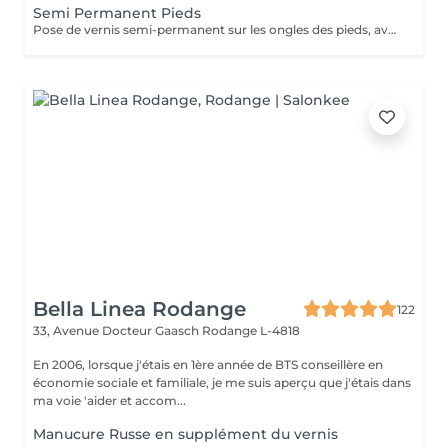
Semi Permanent Pieds
Pose de vernis semi-permanent sur les ongles des pieds, avec préparation complète de la plaque et travail précis des cuticules à la ponceuse, comme dans la technique de la manucure russe. Le vernis est appliqué avec exactitude pour un résultat net, brillant et durable jusqu'à 6 semaines. Suppléments : French, babyboomer, décorations ou effets spéciaux à ajouter lors de la réservation ou directement au salon.
Bella Linea Rodange
122
33, Avenue Docteur Gaasch
Rodange L-4818
En 2006, lorsque j'étais en 1ère année de BTS conseillère en
économie sociale et familiale, je me suis aperçu que j'étais dans
ma voie 'aider et accom...
Manucure Russe en supplément du vernis