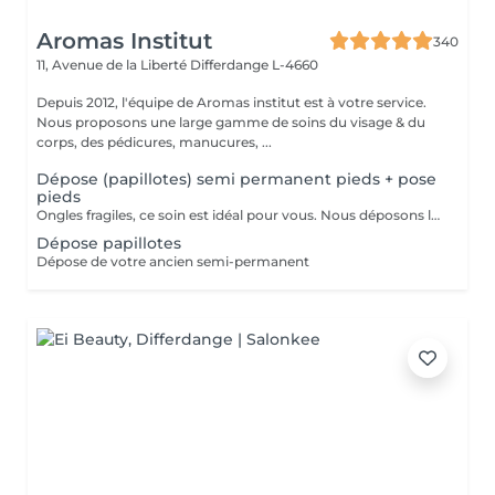
Aromas Institut
340
11, Avenue de la Liberté
Differdange L-4660
Depuis 2012, l'équipe de Aromas institut est à votre service.
Nous proposons une large gamme de soins du visage & du
corps, des pédicures, manucures, ...
Dépose (papillotes) semi permanent pieds + pose
pieds
Ongles fragiles, ce soin est idéal pour vous. Nous déposons le semi permanent avec des papillotes, de manière plus douce, l'ongle n'est pas abîmé. Un rdv bloqué doit être impérativement annulé 24h. Dans le cas contraire, nous nous réservons le droit de facturer la prestation.
Dépose papillotes
Dépose de votre ancien semi-permanent