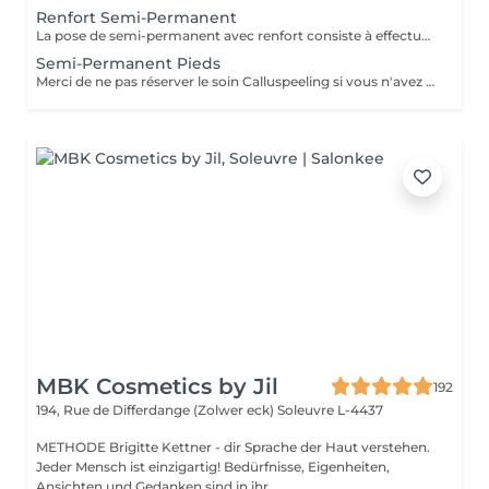
Renfort Semi-Permanent
La pose de semi-permanent avec renfort consiste à effectuer une manucure simple et poser un vernis semi-permanent sur une base renforçante pour une tenue plus longue, sans casse, pour une tenue de 3 à 4 semaines. MERCI DE SÉLECTIONNER LES DÉCORATIONS EN SUPPLÉMENT (french, babyboomer, strass,) QUE VOUS SOUHAITEZ FAIRE À CHAQUE RENDEZ-VOUS.
Semi-Permanent Pieds
Merci de ne pas réserver le soin Calluspeeling si vous n'avez pas ou très peu de callosités !!! La pose de semi-permanent consiste à limer les ongles, retirer les cuticules et poser un vernis semi-permanent sur les ongles naturels pour une tenue de 3 à 4 semaines. Il est inutile de sélectionner une pédicure en plus du semi-permanent !!! La dépose de semi-permanent consiste à retirer le semi-permanent présent sur les ongles.
MBK Cosmetics by Jil
192
194, Rue de Differdange (Zolwer eck)
Soleuvre L-4437
METHODE Brigitte Kettner - dir Sprache der Haut verstehen.
Jeder Mensch ist einzigartig! Bedürfnisse, Eigenheiten,
Ansichten und Gedanken sind in ihr...