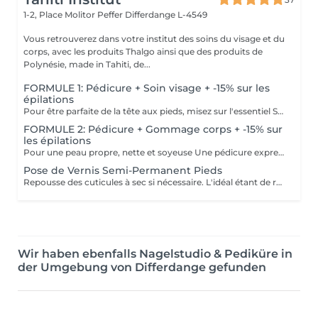
1-2, Place Molitor Peffer
Differdange L-4549
Vous retrouverez dans votre institut des soins du visage et du
corps, avec les produits Thalgo ainsi que des produits de
Polynésie, made in Tahiti, de...
FORMULE 1: Pédicure + Soin visage + -15% sur les
épilations
Pour être parfaite de la tête aux pieds, misez sur l'essentiel Soin du visage Bora Bora ( gommage et massage à l'huile de coco) Une pédicure express au choix rape ou trempage + Coupe et limage des ongles -15 % Sur toutes vos épilations ( à rajouter à votre RDV) Pour plus de précision, n'hésitez pas whatsapp, SMS ou appel au 661 555 858
FORMULE 2: Pédicure + Gommage corps + -15% sur
les épilations
Pour une peau propre, nette et soyeuse Une pédicure express au choix rape ou trempage + Coupe et limage des ongles Un gommage du corps (Monoï ou coco) parfait pour préparer la peau au bronzage -15 % Sur toutes vos épilations ( à rajouter à votre RDV) Pour plus de précision, n'hésitez pas whatsapp, SMS ou appel au 661 555 858
Pose de Vernis Semi-Permanent Pieds
Repousse des cuticules à sec si nécessaire. L'idéal étant de réaliser une pédicure au préalable. Pose sur vos ongles naturels, sans technique de rallongement. Si vous portez actuellement du gel, de la résine, un renfort/gainage, n'oubliez pas de sélectionner la dépose.
Wir haben ebenfalls Nagelstudio & Pediküre in
der Umgebung von Differdange gefunden