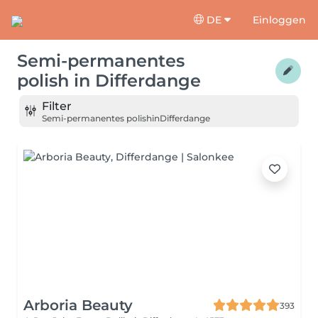
DE
Einloggen
Semi-permanentes
polish
in
Differdange
Filter
Semi-permanentes polish
in
Differdange
Arboria Beauty
393