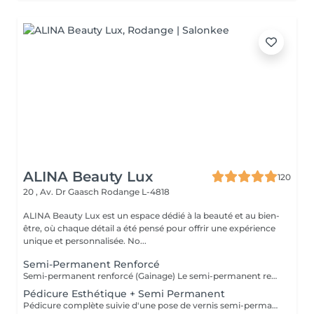
ALINA Beauty Lux
120
20 , Av. Dr Gaasch
Rodange L-4818
ALINA Beauty Lux est un espace dédié à la beauté et au bien-
être, où chaque détail a été pensé pour offrir une expérience
unique et personnalisée. No...
Semi-Permanent Renforcé
Semi-permanent renforcé (Gainage) Le semi-permanent renforcé, également appelé gainage, est idéal pour les ongles naturels courts à mi-longs. Cette technique permet de renforcer l'ongle naturel grâce à une base solide tout en conservant un aspect fin, élégant et naturel. Cette prestation est particulièrement recommandée pour les clientes ayant des ongles fragiles, cassants ou souhaitant une meilleure tenue qu'un semi-permanent classique. Chez ALINA BEAUTY LUX, nous accordons une attention particulière à la qualité, à la sécurité et à la durabilité de nos prestations. Nos produits sont fabriqués spécialement pour notre salon selon nos propres critères de sélection et ne sont pas des produits achetés directement dans des magasins de revente classiques. Chaque formule est choisie avec soin afin d'assurer une excellente adhérence, une tenue optimale et le respect de l'ongle naturel. Nos produits sont conformes à la réglementation européenne en vigueur et formulés sans TPO, conformément aux normes européennes actuellement appliquées. Les décorations et options ne sont pas incluses dans le prix de base : French Baby-boomer Nail art Strass Paillettes Effets spéciaux Décorations personnalisées Tous les suppléments seront facturés séparément selon la prestation réalisée. Nous privilégions la qualité du travail, l'hygiène, la sécurité et le respect de l'ongle naturel afin d'offrir à chaque cliente une prestation haut de gamme, durable et réalisée avec le plus grand soin.
Pédicure Esthétique + Semi Permanent
Pédicure complète suivie d'une pose de vernis semi-permanent. Combine soin, beauté et durabilité pour des pieds nets et élégants. Tenue moyenne : jusqu'à 6 semaines. Suppléments : French, décorations, effets spéciaux.