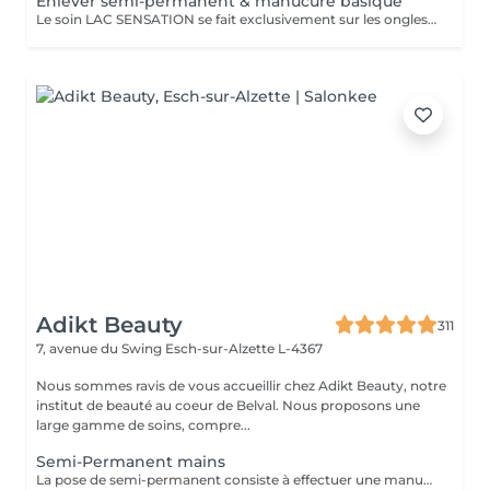
Enlever semi-permanent & manucure basique
Le soin LAC SENSATION se fait exclusivement sur les ongles naturels des mains.
Adikt Beauty
311
7, avenue du Swing
Esch-sur-Alzette L-4367
Nous sommes ravis de vous accueillir chez Adikt Beauty, notre
institut de beauté au coeur de Belval. Nous proposons une
large gamme de soins, compre...
Semi-Permanent mains
La pose de semi-permanent consiste à effectuer une manucure simple et poser un vernis semi-permanent sur les ongles naturels pour une tenue de 3 à 4 semaines. La dépose de semi-permanent consiste à retirer le semi-permanent présent sur les ongles. MERCI DE SÉLECTIONNER LES DÉCORATIONS EN SUPPLÉMENT (french, babyboomer, strass,) QUE VOUS SOUHAITEZ FAIRE À CHAQUE RENDEZ-VOUS.