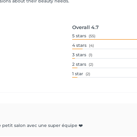
ions about their beauty needs.
Overall
4.7
5
stars
(55)
4
stars
(4)
3
stars
(1)
2
stars
(2)
1
star
(2)
petit salon avec une super équipe ❤️