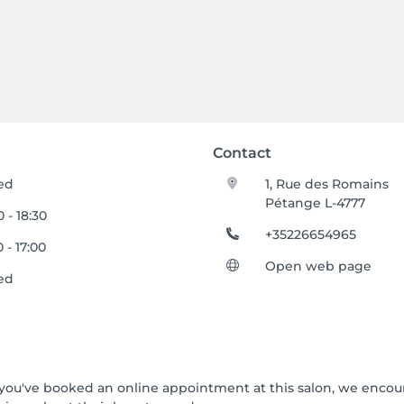
Contact
ed
1, Rue des Romains
Pétange L-4777
 - 18:30
+35226654965
 - 17:00
Open web page
ed
If you've booked an online appointment at this salon, we enco