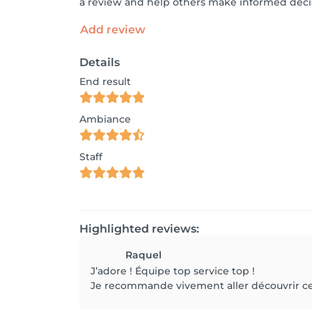
a review and help others make informed decis
Add review
Details
End result
Ambiance
Staff
Highlighted reviews:
Raquel
J’adore ! Équipe top service top !
Je recommande vivement aller découvrir ce 