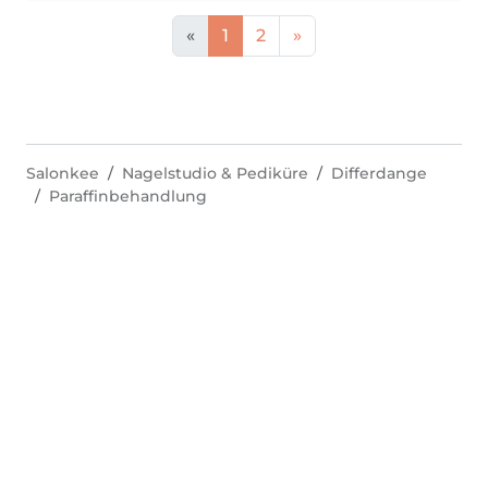
«
1
2
»
Salonkee
Nagelstudio & Pediküre
Differdange
Paraffinbehandlung