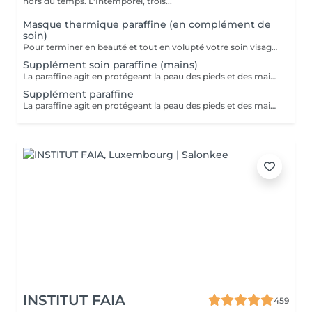
hors du temps. L'Intemporel, trois...
Masque thermique paraffine (en complément de
soin)
Pour terminer en beauté et tout en volupté votre soin visage, nous vous proposons le 'double masque '. Cela consiste en une application d'un masque crème bourré d'actifs hydratants/régénérants/anti-âge ou anti-oxydants suivi d'un bain de paraffine tiède. Ceci permet la pénétration intégrale du masque crème grâce à la chaleur de la paraffine et un fin de soin en douceur grâce aux actifs de la paraffine adoucissants et calmants. Une véritable sensation de détente.
Supplément soin paraffine (mains)
La paraffine agit en protégeant la peau des pieds et des mains contre les agressions extérieures. Sa capacité de rétention d'eau favorise l'hydratation de la peau. Le traitement à la paraffine est idéal pour avoir des membres lisses. En effet, ce produit procure un effet rajeunissant à la peau, en plus de l'adoucir. Uniquement avec un service de manucurie effectué à l'institut le même jour
Supplément paraffine
La paraffine agit en protégeant la peau des pieds et des mains contre les agressions extérieures. Sa capacité de rétention d'eau favorise l'hydratation de la peau. Le traitement à la paraffine est idéal pour avoir des membres lisses. En effet, ce produit procure un effet rajeunissant à la peau, en plus de l'adoucir. Uniquement avec un service de beauté des pieds ou de pédicurie effectué à l'institut le même jour
INSTITUT FAIA
459