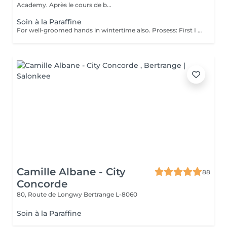
Academy. Après le cours de b...
Soin à la Paraffine
For well-groomed hands in wintertime also. Prosess: First I use coconut sugar scrub and remove the dead skin cells. This helps the materials get deeper. I massage the skin with a nourishing, vitamin cream, which has a blood circulation-enhancing effect and contains a lot of useful ingredients. I dip your hands in warm paraffin twice, put on a nylon and then a comfortable terry gloves and you can relax for 10-15 minutes. When the time expired, I remove the paraffin and you can enjoy beautiful, fresh, elastic skin that will be more resistant to the harmful effects of the environment. The service can be make after a manicure or gel polish, or separately. Give it a try, you won't regret it!
Camille Albane - City
88
Concorde
80, Route de Longwy
Bertrange L-8060
Soin à la Paraffine