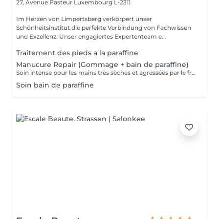
27, Avenue Pasteur
Luxembourg L-2311
Im Herzen von Limpertsberg verkörpert unser
Schönheitsinstitut die perfekte Verbindung von Fachwissen
und Exzellenz. Unser engagiertes Expertenteam e...
Traitement des pieds a la paraffine
Manucure Repair (Gommage + bain de paraffine)
Soin intense pour les mains très sèches et agressées par le froid ou les produits. Comprend le limage des ongles, la pousse et la coupe des cuticules, gommage, masque à la paraffine de 10 minutes et massage avec une crème de soin. Application d'une base transparente si désirée.
Soin bain de paraffine