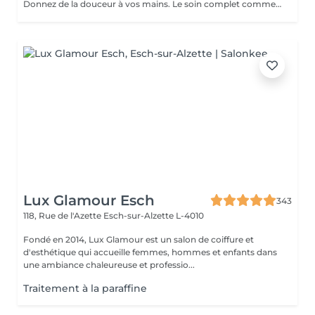
Donnez de la douceur à vos mains. Le soin complet commence par un gommage de l'avant bras et des mains, puis vous trempez vos mains dans un bain de paraffine chaude, ce masque va poser environ 15 min, puis vient le moment de la détente le modelage des mains, relaxation suprême. Résultat des mains douces comme une peau de bébé.
Lux Glamour Esch
343
118, Rue de l'Azette
Esch-sur-Alzette L-4010
Fondé en 2014, Lux Glamour est un salon de coiffure et
d'esthétique qui accueille femmes, hommes et enfants dans
une ambiance chaleureuse et professio...
Traitement à la paraffine