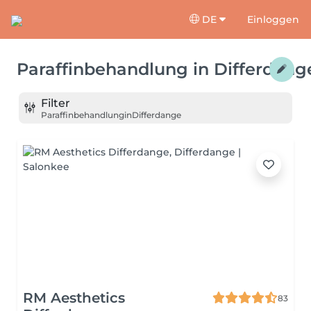
DE
Einloggen
Paraffinbehandlung
in
Differdang
Filter
Paraffinbehandlung
in
Differdange
RM Aesthetics
83