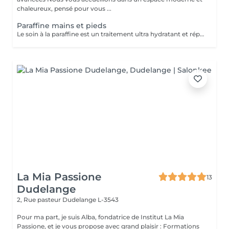
chaleureux, pensé pour vous ...
Paraffine mains et pieds
Le soin à la paraffine est un traitement ultra hydratant et réparateur idéal pour les mains et pieds secs et abîmés. Ce soin consiste à éliminer toutes les cellules mortes grâce à un gommage manuel ou mécanique suivi d un enveloppement en paraffine.
La Mia Passione
13
Dudelange
2, Rue pasteur
Dudelange L-3543
Pour ma part, je suis Alba, fondatrice de Institut La Mia
Passione, et je vous propose avec grand plaisir : Formations