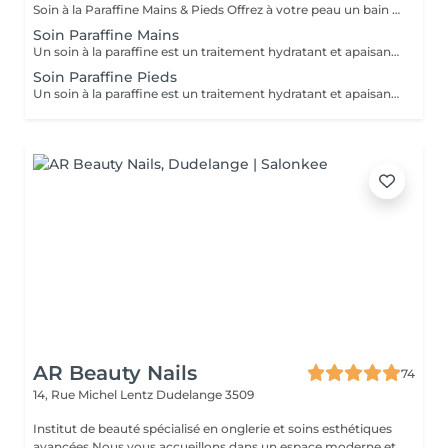
Soin à la Paraffine Mains & Pieds Offrez à votre peau un bain de douceur et de chaleur Hydratation profonde La chaleur de la paraffine ouvre les pores et permet une hydratation intense. Parfait pour les peaux sèches, rugueuses, ou les talons fendillés.
Soin Paraffine Mains
Un soin à la paraffine est un traitement hydratant et apaisant pour les mains et/ou les pieds, qui utilise une cire chauffée pour améliorer la peau sèche et abîmée. Il est également thérapeutique, car la chaleur aide à soulager les douleurs articulaires, musculaires et les affections comme l'arthrite, le psoriasis ou l'eczéma. L'enveloppement crée un effet de sauna qui permet aux produits hydratants appliqués avant la paraffine de pénétrer en profondeur.
Soin Paraffine Pieds
Un soin à la paraffine est un traitement hydratant et apaisant pour les mains et/ou les pieds, qui utilise une cire chauffée pour améliorer la peau sèche et abîmée. Il est également thérapeutique, car la chaleur aide à soulager les douleurs articulaires, musculaires et les affections comme l'arthrite, le psoriasis ou l'eczéma. L'enveloppement crée un effet de sauna qui permet aux produits hydratants appliqués avant la paraffine de pénétrer en profondeur.
AR Beauty Nails
74
14, Rue Michel Lentz
Dudelange 3509
Institut de beauté spécialisé en onglerie et soins esthétiques
avancées Nous vous accueillons dans un espace moderne et