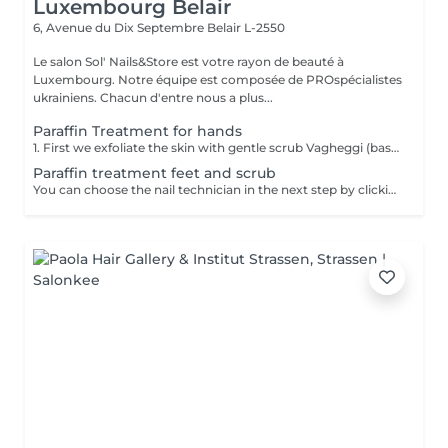
Luxembourg Belair
6, Avenue du Dix Septembre
Belair L-2550
Le salon Sol' Nails&Store est votre rayon de beauté à
Luxembourg. Notre équipe est composée de PROspécialistes
ukrainiens. Chacun d'entre nous a plus...
Paraffin Treatment for hands
1. First we exfoliate the skin with gentle scrub Vagheggi (based on brown sugar and ground coffee that have an exfoliating effect; also it includes detoxifying green clay) 2. After, we apply hydrating cream Vagheggi (that includes coconut oil and cocoa butter, vitamin E and moisturising hyaluronic acid) - it's amazing for nourishing and hydrating. 3. The last step is the paraffin wax itself. You gently dip a few times your hand into the warm melted paraffin. It builds up a thick, warm "glove" of wax. 4. Once the wax layers are set, the hand is wrapped in a protective plastic liner and then placed into a soft glove. This insulates the heat and allows the moisture to be absorbed. For 15-20 min you have time to rest and relax. 5. The final step is to remove everything and your hands are ready, fully nourished. Depending on your skin and desire, you can repeat this treatment 2-4 time once a week or 2 weeks to get a cumulative effect. Advantages: Deeply nourishes dry skin, restores elasticity, and provides a "velvet skin" effect. Ideal after winter.
Paraffin treatment feet and scrub
You can choose the nail technician in the next step by clicking "Select employee". 1. First we exfoliate the skin with gentle scrub Vagheggi (based on brown sugar and ground coffee that have an exfoliating effect; also it includes detoxifying green clay) 2. After, we apply hydrating cream Vagheggi (that includes coconut oil and cocoa butter, vitamin E and moisturising hyaluronic acid) - it's amazing for nourishing and hydrating. 3. The last step is the paraffin wax itself. You gently dip a few times your foot into the warm melted paraffin. It builds up a thick, warm "glove" of wax. 4. Once the wax layers are set, the foot is wrapped in a protective plastic liner and then placed into a soft glove. This insulates the heat and allows the moisture to be absorbed. For 15-20 min you have time to rest and relax. 5. The final step is to remove everything and your feet are ready, fully nourished. Depending on your skin and desire, you can repeat this treatment 2-4 time once a week or 2 weeks to get a cumulative effect. Advantages: Deeply nourishes dry skin, restores elasticity, and provides a "velvet skin" effect. Ideal after winter.