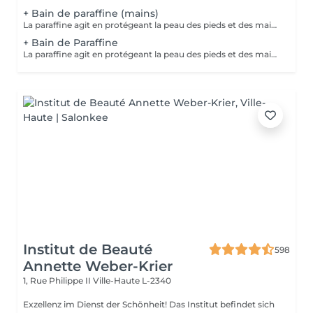
+ Bain de paraffine (mains)
La paraffine agit en protégeant la peau des pieds et des mains contre les agressions extérieures. Sa capacité de rétention d'eau favorise l'hydratation de la peau. Le traitement à la paraffine est idéal pour avoir des membres lisses. En effet, ce produit procure un effet rajeunissant à la peau, en plus de l'adoucir. Ce traitement est ainsi surtout recommandé à toute personne ayant la peau sèche.
+ Bain de Paraffine
La paraffine agit en protégeant la peau des pieds et des mains contre les agressions extérieures. Sa capacité de rétention d'eau favorise l'hydratation de la peau. Le traitement à la paraffine est idéal pour avoir des membres lisses. En effet, ce produit procure un effet rajeunissant à la peau, en plus de l'adoucir. Ce traitement est ainsi surtout recommandé à toute personne ayant la peau sèche.
Institut de Beauté
598
Annette Weber-Krier
1, Rue Philippe II
Ville-Haute L-2340
Exzellenz im Dienst der Schönheit! Das Institut befindet sich