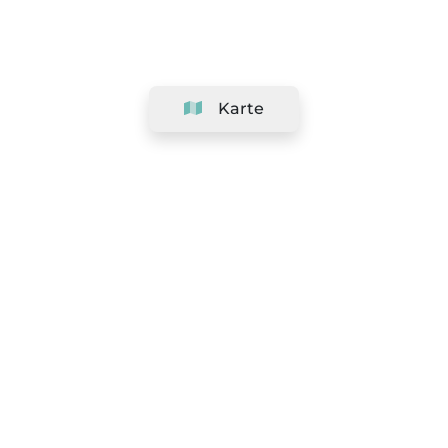
Karte
Unternehmen
Support
Team
&
Jobs
Ihr Geschäft hinzufügen
Rechtlich
Widerrufsrecht ausüben