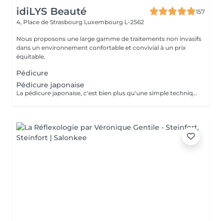
idiLYS Beauté
157
4, Place de Strasbourg
Luxembourg L-2562
Nous proposons une large gamme de traitements non invasifs
dans un environnement confortable et convivial à un prix
équitable.
Pédicure
Pédicure japonaise
La pédicure japonaise, c'est bien plus qu'une simple technique de soin des ongles. Le but, c'est vraiment de redonner de l'éclat et de la vitalité aux ongles. Des ingrédients naturels sont utilisés pour chouchouter les ongles et mettre en valeur leur beauté innée : - on nourrit et on renforce les ongles avec des produits comme la cire d'abeille, le lait de riz et le soja. - on utilise des outils spécifiques et des techniques toutes douces, comme un polissage délicat et l'application de pâtes riches en nutriments.