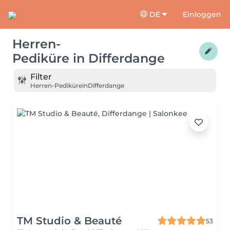
DE
Einloggen
Herren-
Pediküre
in
Differdange
Filter
Herren-Pediküre
in
Differdange
TM Studio & Beauté
53