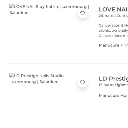
LOVE NAI
26, rue du Curé
L
Cancellation & No
clients, we kindly
Cancellations ma.
Manucure + T
LD Presti
17, rue de Sigis
Manucure H