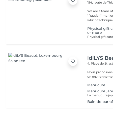
154, route de Thi
We are a team of 
"Russian" manicure,
which techniques 
Physical gift 
or more
idiLYS Be
4, Place de Stra
Nous proposons 
un environnement
Manucure
Manucure jap
Bain de parra