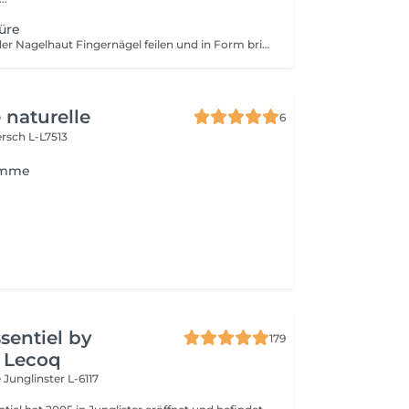
üre
Zurückdrücken der Nagelhaut Fingernägel feilen und in Form bringen .
 naturelle
6
rsch L-L7513
omme
ssentiel by
179
 Lecoq
e
Junglinster L-6117