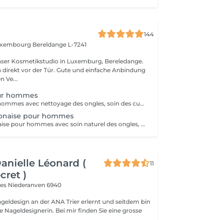
144
Luxembourg
Bereldange L-7241
nser Kosmetikstudio in Luxemburg, Bereledange.
 direkt vor der Tür. Gute und einfache Anbindung
n Ve...
ur hommes
Manucure pour hommes avec nettoyage des ongles, soin des cuticules, mise en forme et hydratation des mains. Idéal pour des mains propres, soignées et naturelles.
onaise pour hommes
Manucure japonaise pour hommes avec soin naturel des ongles, polissage avec pâte minérale et poudre nutritive. Renforce les ongles, donne une brillance naturelle et un aspect soigné sans vernis.
Danielle Léonard (
11
cret )
ves
Niederanven 6940
geldesign an der ANA Trier erlernt und seitdem bin
rin. Bei mir finden Sie eine grosse
..