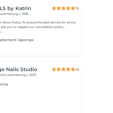
LS by Katrin
75
uxembourg L-1368
-Show Policy To ensure the best service for all our
 ask you to respect our cancellation policy. -
..
raitement Japonais
ge Nails Studio
59
mond
Luxembourg L-2537
omme