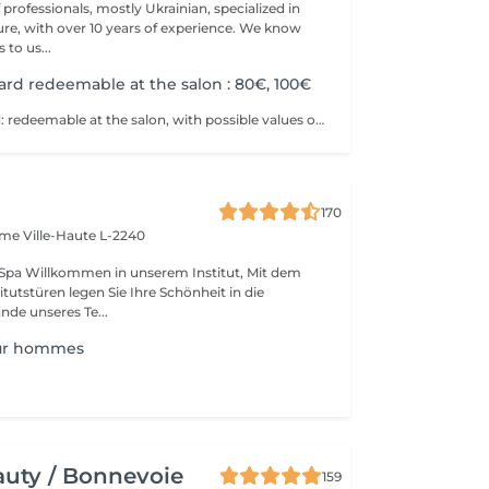
professionals, mostly Ukrainian, specialized in
 with over 10 years of experience. We know
to us...
card redeemable at the salon : 80€, 100€
Physical gift card: redeemable at the salon, with possible values of 80€, 100€, or more than 100€. Electronic gift card: redeemable via email, with any value of your choice, available for purchase here on this website. Our gift vouchers are valid for all our services and can be used multiple times.
170
Dame
Ville-Haute L-2240
tut, Mit dem
itutstüren legen Sie Ihre Schönheit in die
de unseres Te...
ur hommes
uty / Bonnevoie
159