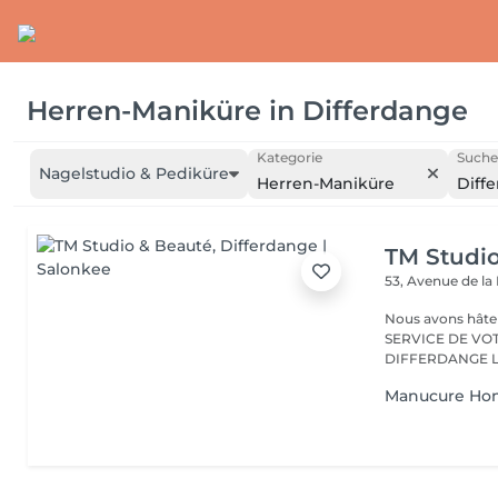
Herren-Maniküre
in
Differdange
Kategorie
Suche
Nagelstudio & Pediküre
Herren-Maniküre
Diff
TM Studi
53, Avenue de la
Nous avons hâte de vous accu
SERVICE DE VO
D
Manucure H