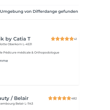
er Umgebung von Differdange gefunden
ik by Catia T
41
lotte
Oberkorn L-4531
le Pédicure médicale & Orthopodologue
omme
ty / Belair
482
xembourg Belair L-1143