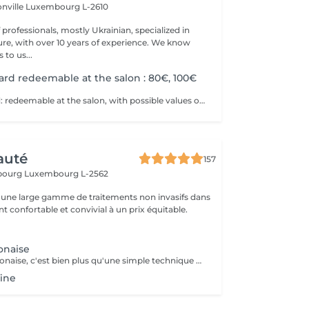
onville
Luxembourg L-2610
professionals, mostly Ukrainian, specialized in
 with over 10 years of experience. We know
to us...
card redeemable at the salon : 80€, 100€
Physical gift card: redeemable at the salon, with possible values of 80€, 100€, or more than 100€. Electronic gift card: redeemable via email, with any value of your choice, available for purchase here on this website. Our gift vouchers are valid for all our services and can be used multiple times.
auté
157
sbourg
Luxembourg L-2562
une large gamme de traitements non invasifs dans
 confortable et convivial à un prix équitable.
onaise
La manucure japonaise, c'est bien plus qu'une simple technique de soin des ongles. Le but, c'est vraiment de redonner de l'éclat et de la vitalité aux ongles. Des ingrédients naturels sont utilisés pour chouchouter les ongles et mettre en valeur leur beauté innée : - on nourrit et on renforce les ongles avec des produits comme la cire d'abeille, le lait de riz et le soja. - on utilise des outils spécifiques et des techniques toutes douces, comme un polissage délicat et l'application de pâtes riches en nutriments.
fine