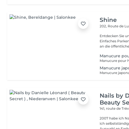
Shine
202, Route de 
Entdecken Sie u
Einfaches Parken
an die öffentliche
Manucure po
Manucure jap
Nails by 
Beauty Se
141, route de Trè
2007 habe ich Na
ich selbstständige Nageldesigne
Auswahl an Farb.