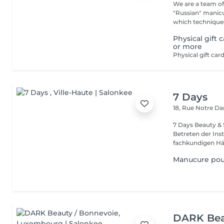
We are a team of 
"Russian" manicure,
which techniques 
Physical gift 
or more
7 Days
18, Rue Notre 
7 Days Beauty & Spa Willkommen in unserem Insti
Betreten der Inst
fachkundigen Hän
Manucure po
DARK Bea