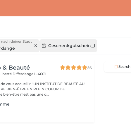
 nach deiner Stadt
Geschenkgutschein
erdange
o & Beauté
Search
56
 Liberté
Differdange L-4601
eillir ! UN INSTITUT DE BEAUTÉ AU
TRE BIEN-ÊTRE EN PLEIN COEUR DE
IFFERDANGE Le bien-être n'est pas une q...
omme