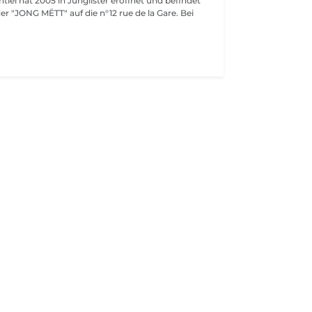
ntiel hat 2005 in Junglister eröffnet und befindet
 der "JONG MËTT" auf die n°12 rue de la Gare. Bei