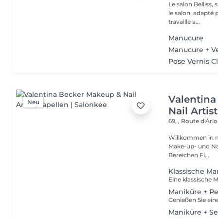
Le salon Belliss,
le salon, adapté 
travaille a...
Manucure
Manucure + Ve
Pose Vernis C
Valentin
Neu
Nail Artist
69, , Route d'Arl
Willkommen in meiner Welt. Ich bin Val
Make-up- und Nail Artistin. Seit über 13
Bereichen Fi...
Klassische Ma
Maniküre + Pe
Maniküre + S