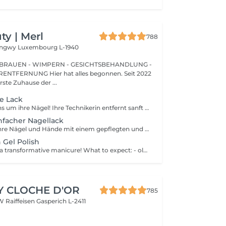
y | Merl
788
Longwy
Luxembourg L-1940
BRAUEN - WIMPERN - GESICHTSBEHANDLUNG -
 hat alles begonnen. Seit 2022
erste Zuhause der ...
e Lack
Wir kümmern uns um ihre Nägel! Ihre Technikerin entfernt sanft abgestorbene hautzellen, feilt und formt ihre Nägel und poliert die oberfläche für ein glattes, natürliches finish. Unsere meister bieten kantige, hardware- oder kombinierte manicures an, je nach ihren wünschen. Wie wird eine manicure ohne nagellack durchgeführt? - raue haut wird sanft entfernt - die form der nagelplatte wird behutsam korrigiert - die Nagelhaut und seitlichen ränder werden sorgfältig bearbeitet - Nagelhautöl und handcreme werden aufgetragen, um zu pflegen und zu hydratisieren Altersbeschränkung: empfohlen ab 14 Jahren. Nachbehandlungsempfehlungen: es sind keine speziellen Nachbehandlungen erforderlich. Häufigkeit: alle 3 Wochen.
nfacher Nagellack
Verwöhnen Sie Ihre Nägel und Hände mit einem gepflegten und ordentlichen Erscheinungsbild! Unsere Technikerinnen werden effektiv abgestorbene Hautzellen entfernen, die Nägel in Form bringen und feilen sowie die äußere Oberfläche polieren. Am Ende dieser Behandlung wird ein regulärer Nagellack aufgetragen. Unsere Meisterinnen bieten klassische, Hardware- oder kombinierte Maniküre an. Wie wird die Maniküre mit regulärer Nagellack durchgeführt? - rauhe Haut wird entfernt - die Form der Nagelplatte wird korrigiert - die Nagelhaut und seitlichen Rillen werden korrigiert - Nagellack wird aufgetragen - Nagelhautöl und Handcreme werden aufgetragen Altersbeschränkungen: empfohlen ab 14 Jahren. Empfehlungen nach dem Eingriff: es gibt keine speziellen Empfehlungen nach diesem Verfahren. Frequenz: einmal in 3 Wochen.
 Gel Polish
Treat yourself to a transformative manicure! What to expect: - old polish is removed as a bonus - rough skin is removed - nails are shaped - cuticles and side ridges are polished - reinforcement is performed if chosen - semi-permanent polish is applied - cuticle oil and hand cream are applied Age: 16+ Frequency: every 3 weeks for best results. *Removal of old semi-permanent polish is included with the manicure. If you want a separate removal appointment, we charge €20 for the careful process that protects your nails. For the manicure, we leave a thin layer of old polish under the new layer to enhance the durability of the semi-permanent polish. *Please note that if semipermanent nail polish without manicure is chosen, rough skin, cuticle and side ridges won't be removed.
Y CLOCHE D'OR
785
W Raiffeisen
Gasperich L-2411