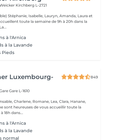
 Weicker
Kirchberg L-2721
ble) Stéphanie, Isabelle, Lauryn, Amanda, Laura et
ccueillent toute la semaine de 9h à 20h dans la
onne humeur ! La...
s à l'Arnica
ds à la Lavande
 Pieds
her Luxembourg-
849
 Gare
Gare L-1610
nsable, Charlene, Romane, Lea, Clara, Hanane,
e sont heureuses de vous accueillir toute la
à 18h dans...
s à l'Arnica
ds à la Lavande
s normal