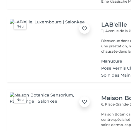
LAB'eille
Neu
11, Avenue de la
Bienvenue dans 
une prestation, n'hésite
chaussée dans la 
Manucure
Pose Vernis C
Soin des Mai
Maison B
Neu
6, Place Grande
Maison Botanica Sensorium Maison B
centre spécialis
soins dermo-capil