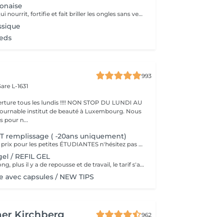
onaise
Un soin naturel qui nourrit, fortifie et fait briller les ongles sans vernis. Grâce à une pâte enrichie en cire d'abeille, kératine et minéraux, suivie d'une poudre de perle protectrice, les ongles retrouvent force, éclat et un fini brillant naturel.
ssique
ieds
993
are L-1631
ture tous les lundis !!!! NON STOP DU LUNDI AU
pour n...
T remplissage ( -20ans uniquement)
Nous faisons des prix pour les petites ÉTUDIANTES n'hésitez pas a passer
el / REFIL GEL
Plus le délai est long, plus il y a de repousse et de travail, le tarif s'adapte donc au temps écoulé depuis votre dernier rendez-vous. Merci de choisir le remplissage adapté
 avec capsules / NEW TIPS
er Kirchberg
962