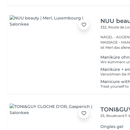
NUU beaut
332, Route de 
NÄGEL - AUGEN
MASSAGE - HAARENTFERNUNG Hier
ist Merl das aller
Maniküre ohn
Maniküre + ei
Manicure with
TONI&GU
25, Boulevard F.
Ongles gel