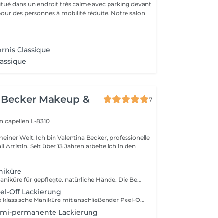
 situé dans un endroit très calme avec parking devant
pour des personnes à mobilité réduite. Notre salon
rnis Classique
lassique
a Becker Makeup &
7
on
capellen L-8310
entina Becker, professionelle
 Jahren arbeite ich in den
niküre
Eine klassische Maniküre für gepflegte, natürliche Hände. Die Behandlung umfasst das Kürzen und Feilen der Nägel, die sorgfältige Pflege der Nagelhaut, ein leichtes Polieren bei Bedarf sowie das Auftragen von pflegendem Nagelöl und einer feuchtigkeitsspendenden Handcreme. Diese Behandlung beinhaltet keine Applikation.
el-Off Lackierung
Genießen Sie eine klassische Maniküre mit anschließender Peel-Off-Lackierung. Dieses innovative System sorgt für ein glänzendes, langanhaltendes Ergebnis. Durch die Aushärtung unter der LED-Lampe ist die Lackierung sofort trocken keine Dellen, keine Druckstellen und kein Verwischen nach der Behandlung. Ich verwende keinen herkömmlichen Nagellack, da Peel-Off-Systeme den Naturnagel schonen, geruchsärmer sind, länger halten und sich besonders sanft entfernen lassen.
emi-permanente Lackierung