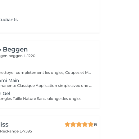
tudiants
o Beggen
eggen
beggen L-1220
Dissolvant pour nettoyer completement les ongles, Coupez et Modelez les ongles avec une lime, Mouillez les mains quelques minutes pour ramollir les cuticules, Pousses les Cuticules avec batone pour repousser doucement vers l'arrière et coupez les excès, Hydratez les Mains avec crème et les cuticules pour maintenir la peau douce, Appliquez une base transparent pour protéger les ongles. Attendez suffisamment de tempos pour sèche.
emi Main
1. Pose Semi-Permanente Classique Application simple avec une fine couche de base. Idéale pour celles qui souhaitent de la couleur, de la brillance et un léger renfort. Tenue moyenne 2 semaines. 2. Pose Semi + Renfort Combinaison d'une base classique avec une couche de renfort. Offre une meilleure résistance que le semi-permanent classique, parfaite pour les ongles naturels. Moyenne Tenue de 2 à 3 semaines. 3. Pose Semi + Fiber Ultra Base classique combinée à un gel enrichi en fibres, idéale pour les ongles fragiles ou nécessitant un renforcement supplémentaire. Tenue Moyenne 3 à 4 semaines.
n Gel
ongles Taille Nature Sans ralonge des ongles
iss
19
n
Reckange L-7595