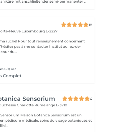
Eine klassische Maniküre mit anschließender semi-permanenter Lackierung. Ideal für alle, die sich glänzende, gepflegte und widerstandsfähige Nägel für etwa 2 bis 3 Wochen wünschen. Der semi-permanente Lack muss im Studio entfernt oder erneuert werden.
18
 Porte-Neuve
Luxembourg L-2227
ma ruche! Pour tout renseignement concernant
z pas à me contacter Institut au rez-de-
cour du...
lassique
ns Complet
otanica Sensorium
4
-Duchesse Charlotte
Rumelange L-3710
otanica Sensorium est un
é en pédicure médicale, soins du visage botaniques et
lai...