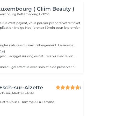
 Luxembourg ( Gliim Beauty )
 Luxembourg
Bettembourg L-3253
a rue c'est payent, vous pouvez prendre votre ticket
application Indigo Neo (prenez 30min pour le premier
Pose en gel sur ongles naturels ou avec rallongement. Le service comprend la manucure russe, la construction complète en gel, l'architecture adaptée à l'ongle et une finition lisse et résistante.
Gel
Remplissage en gel ou acrygel sur ongles naturels ou avec rallongement existant. Le service comprend la manucure russe, la correction de l'architecture, le renforcement de la structure en gel et une finition lisse, uniforme et résistante.
Retrait professionnel du gel effectué avec soin afin de préserver l'ongle naturel. Le service comprend la manucure russe, la mise en forme de l'ongle et une pose de vernis traditionnel transparent, pour une finition propre, soignée et naturelle.
 Esch-sur-Alzette
1
ch-sur-Alzette L-4041
Esthétique & Bien-être Pour L'Homme & La Femme