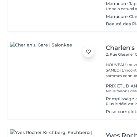
Manucure Jap
Manucure Cla
Beauté des P
Charlen's
2, Rue Glesener
G
NOUVEAU : ouver
SAMEDI L'incontournable institut de beauté à Luxembourg. Nous
sommes connues 
PRIX ETUDIAN
Remplissage g
Pose complète
Yves Roch