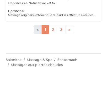
Franciscaines. Notre travail est fo...
Hotstone
Massage originaire d'Amérique du Sud, il s'effectue avec des pierres volcaniques chaudes et des manoeuvres manuelles permettant au corps une détente musculaire et sensorielle très profonde. Vous ressortirez apaisé, rechargé et plein d'énergie
«
1
2
3
»
Salonkee
Massage & Spa
Echternach
Massages aux pierres chaudes