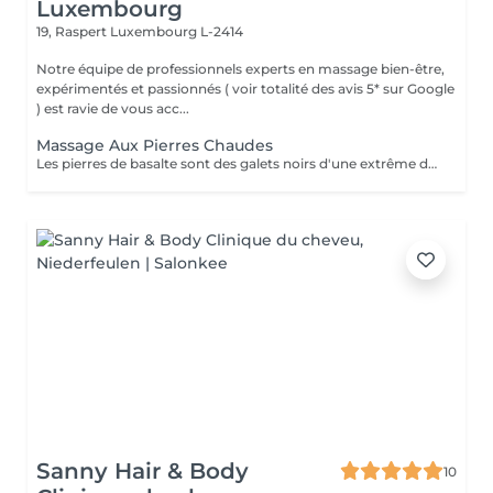
Luxembourg
19, Raspert
Luxembourg L-2414
Notre équipe de professionnels experts en massage bien-être,
expérimentés et passionnés ( voir totalité des avis 5* sur Google
) est ravie de vous acc...
Massage Aux Pierres Chaudes
Les pierres de basalte sont des galets noirs d'une extrême douceur. Ils sont chauffés et disposés sur les chakras de votre corps (sur face arrière uniquement pour le massage d'1h; corps complet sur 1h30). L'action relaxante de la chaleur des pierres et l'action en alternance du massage manuel et des pierres se combinent pour vous emmener dans un espace de détente et de sérénité des plus profondes. Ce massage est idéal pour combattre le stress accumulé et donc la tension musculaire ainsi que la fatigue qu'il génère. Il permet un retour aux sources et aux éléments, soulage les douleurs musculaires et articulaires, favorise le drainage et fluidifie la circulation sanguine.
Sanny Hair & Body
10