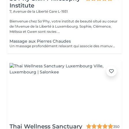
Institute
7, Avenue de la Liberté
Gare L-1931
Bienvenue chez So'Phy, votre institut de beauté situé au coeur
de l'Avenue de la Liberté à Luxembourg. Sophie, Clémence,
Mélissa et Gwen sont ravies ...
Massage aux Pierres Chaudes
Un massage profondément relaxant qui associe des manuvres enveloppantes à la chaleur des pierres volcaniques. La chaleur diffuse permet de relâcher les tensions musculaires en profondeur, favorise la détente et procure une sensation immédiate de lâcher-prise. Les mouvements lents et harmonieux accompagnent le corps vers un état de relaxation intense, tout en améliorant la circulation et la sensation de légèreté. Un soin idéal pour se détendre profondément, relâcher le stress et retrouver un équilibre entre le corps et l'esprit.
Thai Wellness Sanctuary
350