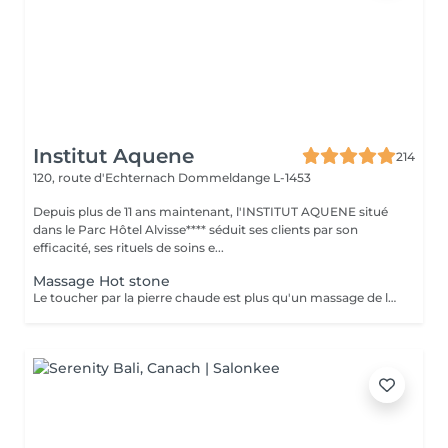
Institut Aquene
214
120, route d'Echternach
Dommeldange L-1453
Depuis plus de 11 ans maintenant, l'INSTITUT AQUENE situé
dans le Parc Hôtel Alvisse**** séduit ses clients par son
efficacité, ses rituels de soins e...
Massage Hot stone
Le toucher par la pierre chaude est plus qu'un massage de la peau. A travers ce toucher, nous offrons à la personne un retour aux sources. Profitez d'un bon moment pour le corps et la tête.