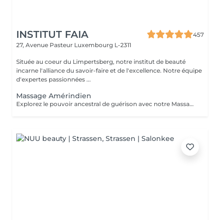
INSTITUT FAIA
457
27, Avenue Pasteur
Luxembourg L-2311
Située au coeur du Limpertsberg, notre institut de beauté
incarne l'alliance du savoir-faire et de l'excellence. Notre équipe
d'expertes passionnées ...
Massage Amérindien
Explorez le pouvoir ancestral de guérison avec notre Massage Amérindien aux Pierres Chaudes. Plongez dans une expérience où la sagesse des traditions amérindiennes se marie à la chaleur bienfaisante des pierres. Les pierres chaudes, soigneusement positionnées le long de votre corps, libèrent une énergie apaisante qui soulage les tensions musculaires et stimule la circulation. Les mouvements rituels et les propriétés énergisantes des pierres créent une harmonie unique entre le physique et le spirituel. Laissez-vous emporter par la chaleur réconfortante et les bienfaits revitalisants de notre Massage Amérindien avec des pierres chaudes.