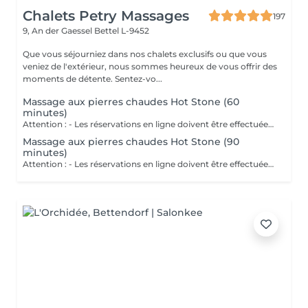
Chalets Petry Massages
197
9, An der Gaessel
Bettel L-9452
Que vous séjourniez dans nos chalets exclusifs ou que vous
veniez de l'extérieur, nous sommes heureux de vous offrir des
moments de détente. Sentez-vo...
Massage aux pierres chaudes Hot Stone (60
minutes)
Attention : - Les réservations en ligne doivent être effectuées au moins 24 heures à l'avance. - Si vous souhaitez réserver un massage à court terme (moins de 24 heures à l'avance), veuillez appeler le +49 173 390 20 62. - Si vous devez annuler le massage, nous vous demandons de le faire au moins 24 heures à l'avance, sinon nous devrons facturer 70 % du prix des massages. - Les employés et les horaires peuvent être adaptés si nécessaire, après consultation avec vous. Le massage s'effectue à l'aide de pierres d'origine volcanique et des huiles essentielles. La chaleur des galets, des huiles essentielles et de légères pressions permet de venir à bout de problèmes physiques ainsi que de certains troubles psychologiques liés au stress.
Massage aux pierres chaudes Hot Stone (90
minutes)
Attention : - Les réservations en ligne doivent être effectuées au moins 24 heures à l'avance. - Si vous souhaitez réserver un massage à court terme (moins de 24 heures à l'avance), veuillez appeler le +49 173 390 20 62. - Si vous devez annuler le massage, nous vous demandons de le faire au moins 24 heures à l'avance, sinon nous devrons facturer 70 % du prix des massages. - Les employés et les horaires peuvent être adaptés si nécessaire, après consultation avec vous. Le massage s'effectue à l'aide de pierres d'origine volcanique et des huiles essentielles. La chaleur des galets, des huiles essentielles et de légères pressions permet de venir à bout de problèmes physiques ainsi que de certains troubles psychologiques liés au stress.