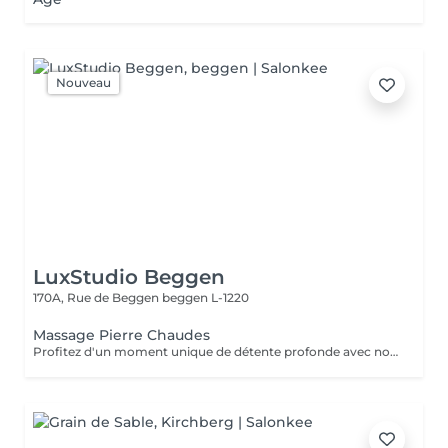
Nouveau
LuxStudio Beggen
170A, Rue de Beggen
beggen L-1220
Massage Pierre Chaudes
Profitez d'un moment unique de détente profonde avec notre massage aux pierres chaudes, disponible en séances de 60 ou 90 minutes. Nos esthéticiennes spécialisées appliquent des pierres de basalte chauffées stratégiquement le long du corps, en combinant des mouvements doux et des techniques traditionnelles de massage. La chaleur des pierres pénètre profondément dans les muscles, favorisant la détente et le soulagement des tensions. En plus des bienfaits physiques, tels que l'amélioration de la circulation sanguine et le soulagement des douleurs musculaires, la thérapie contribue à l'équilibre mental en réduisant le stress et l'anxiété. La combinaison unique de chaleur et de massage offre une expérience thérapeutique complète, revitalisant à la fois le corps et l'esprit. Laissez-vous envelopper par la chaleur réconfortante des pierres et embarquez pour un voyage vers le bien-être total. Le temps de préparation et d'installation de la cliente est inclus dans la période choisie, garantissant que chaque minute soit dédiée à votre bien-être.