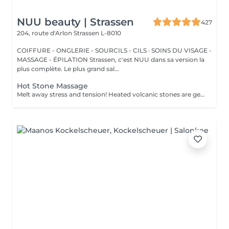
NUU beauty | Strassen
427
204, route d'Arlon
Strassen L-8010
COIFFURE - ONGLERIE - SOURCILS - CILS · SOINS DU VISAGE -
MASSAGE - ÉPILATION Strassen, c'est NUU dans sa version la
plus complète. Le plus grand sal...
Hot Stone Massage
Melt away stress and tension! Heated volcanic stones are gently placed and massaged over the body to warm the muscles, increase circulation, and promote a deep state of relaxation. Perfect for relieving tension, easing anxiety, and restoring inner calm. Age restrictions: there are no age restrictions for this procedure. Post procedure recommendations: do not do sport and any sharp movements 2-3 hours after the procedure. Frequency: 1-2 times per week, 10 times in total. Repeat once in 3-6 months.