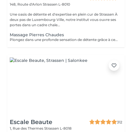
148, Route d'Arlon
Strassen L-8010
Une oasis de détente et d'expertise en plein cur de Strassen À
deux pas de Luxembourg-Ville, notre institut vous ouvre ses
portes dans un cadre chale...
Massage Pierres Chaudes
Plongez dans une profonde sensation de détente grâce à ce massage enveloppant réalisé avec des pierres volcaniques chaudes. La chaleur diffuse apaise les tensions musculaires, améliore la circulation et procure un bien-être incomparable. Un soin cocooning idéal pour relâcher le corps, calmer l'esprit et retrouver une harmonie totale.
Escale Beaute
312
1, Rue des Thermes
Strassen L-8018