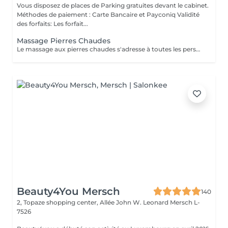
Vous disposez de places de Parking gratuites devant le cabinet.
Méthodes de paiement : Carte Bancaire et Payconiq Validité
des forfaits: Les forfait...
Massage Pierres Chaudes
Le massage aux pierres chaudes s'adresse à toutes les personnes souhaitant décompresser et lâcher prise. En plus de vous apporter une sensation de bien-être, le massage aux pierres chaudes vous procure les vertus thérapeutiques suivantes: - Génère un sentiment de bien-être et d'apaisement qui se prolonge après la séance - Relaxe les muscles en profondeur - Favorise l'oxygénation des tissus - Lutte contre le stress et la fatigue - Améliore la circulation sanguine - Augmente le métabolisme cellulaire - Stimule les fonctions lymphatiques (élimination des toxines)
Beauty4You Mersch
140
2, Topaze shopping center, Allée John W. Leonard
Mersch L-
7526