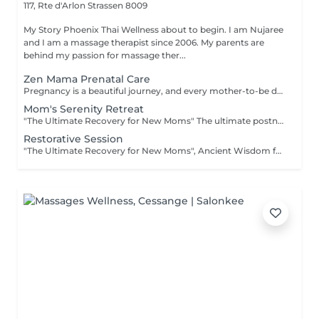
117, Rte d'Arlon
Strassen 8009
My Story Phoenix Thai Wellness about to begin. I am Nujaree
and I am a massage therapist since 2006. My parents are
behind my passion for massage ther...
Zen Mama Prenatal Care
Pregnancy is a beautiful journey, and every mother-to-be deserves a moment of peaceful recovery. Our Zen Mama Prenatal Care is designed to gently ease muscular tension, promote overall physical comfort, and give you the quiet moment of reflection you deserve. Safe, professional, and deeply relaxing. Available for 13+ weeks of pregnancy. Special Note: This gentle wellness experience is exclusively available for mothers in their second and third trimesters (13 weeks and above). We recommend consulting your personal advisor or doctor before your first visit.
Mom's Serenity Retreat
"The Ultimate Recovery for New Moms" The ultimate postnatal comfort and relaxation experience. Gentle techniques help ease postpartum fluid retention, promote a wonderful sense of physical lightness, and encourage natural bodily harmony and relaxation. "Booking Guidelines" - Natural Birth: Recommended starting 4 weeks after delivery. - C-Section: Recommended starting 6 to 8 weeks after delivery (once you feel fully recovered and comfortable). Please consult with your doctor or personal healthcare provider prior to your first session.
Restorative Session
"The Ultimate Recovery for New Moms", Ancient Wisdom for the Modern Mother is a blend of soothing massage and warm herbal compress experience. - In Thai culture, the period following childbirth is considered a crucial time for a mother to "re-warm" her body and restore her vital energy. Our Traditional Thai Herbal Postnatal Care (known as a Yu Fai inspired ritual) is a comprehensive wellness experience designed to help new mothers recover physically and emotionally using the comforting warmth of organic Thai herbs. "Booking Guidelines" - Natural Birth: Recommended starting 4 weeks after delivery. - C-Section: Recommended starting 6 to 8 weeks after delivery (once you feel fully recovered and comfortable). Please consult with your doctor or personal healthcare provider prior to your first session.