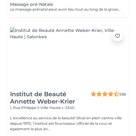
Massage pré-Natale
Le massage prénatal peut avoir lieu tout au long de la grossesse (dès 3 mois). Il a des vertus relaxantes et hydratantes et permet d'améliorer les sensations de jambes lourdes et les maux de dos. Aucune contre-indication médicale n'existe.
Institut de Beauté
598
Annette Weber-Krier
1, Rue Philippe II
Ville-Haute L-2340
L'excellence au service de la beauté! Situé en plein centre-ville
depuis 1970, l'institut est fournisseur officiel de la cour et
également le plus an...