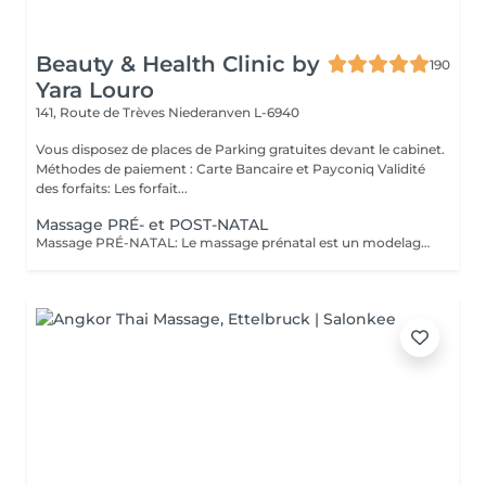
Beauty & Health Clinic by
190
Yara Louro
141, Route de Trèves
Niederanven L-6940
Vous disposez de places de Parking gratuites devant le cabinet.
Méthodes de paiement : Carte Bancaire et Payconiq Validité
des forfaits: Les forfait...
Massage PRÉ- et POST-NATAL
Massage PRÉ-NATAL: Le massage prénatal est un modelage thérapeutique spécialement conçu pour accompagner les femmes enceintes à travers leur grossesse et les bouleversements que celle-ci occasionne sur leur corps et leur psyché : pendant neuf mois, le corps subit, en effet, des changements extrêmement éprouvants que le massage prénatal peut atténuer. Relaxant et réconfortant, le massage prénatal permet à la fois de soulager le mental, la fatigue, mais aussi le physique grâce à des techniques douces de modelage qui vont venir stimuler les muscles et les articulations, améliorer la posture ou encore favoriser la circulation sanguine et lymphatique, très impactées lors de la grossesse. Le massage prénatal se pratique à partir du 4ème mois de grossesse. Massage POST-NATAL: Le massage post-natal est une pratique qui existe depuis des millénaires ayant pour but de soutenir et réconforter les nouvelles mamans dans leur période post-accouchement. Il s'agit d'un type de massage spécialement conçu pour répondre aux besoins émotionnels et physiques des femmes après la naissance du nouveau-né. Le massage offre de nombreux bienfaits, tant sur le plan psychologique que physique, ce qui constitue une source solide au rétablissement et à la relaxation de la mère.