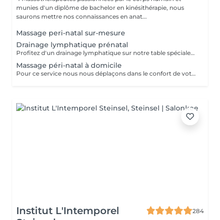
munies d'un diplôme de bachelor en kinésithérapie, nous
saurons mettre nos connaissances en anat...
Massage peri-natal sur-mesure
Drainage lymphatique prénatal
Profitez d'un drainage lymphatique sur notre table spécialement conçues pour nos clientes enceintes Avec des coussins amovibles, vous pourrez de nouveau vous allonger sur le ventre pour profiter pleinement de votre drainage, du premier au dernier trimestre
Massage péri-natal à domicile
Pour ce service nous nous déplaçons dans le confort de votre domicile avec notre table péri-natale Déplacement à Luxembourg ville ou alentours proches uniquement Le but du massage sera d'adapter la séance de sorte à vous permettre de profiter pleinement d'un massage normal, en vous allongeant notamment sur le ventre grâce à un espace prévu pour le ventre dans la table. Ainsi nous ne masserons pas votre ventre mais les zones musculaires de votre choix en fonction de vos douleurs, tensions, ou rétention. Le massage durera entre 1h et 1h30 (selon votre réservation) et débutera après notre temps de trajet et installation. Ainsi pour un rendez-vous pris à 12h, prévoyez que le massage commence vers 12h30.
Institut L'Intemporel
284