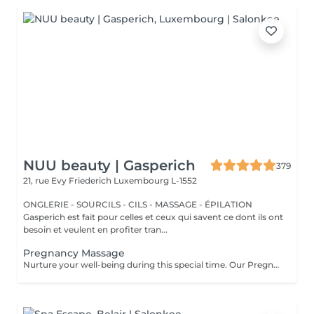
NUU beauty | Gasperich
379
21, rue Evy Friederich
Luxembourg L-1552
ONGLERIE - SOURCILS - CILS - MASSAGE - ÉPILATION
Gasperich est fait pour celles et ceux qui savent ce dont ils ont
besoin et veulent en profiter tran...
Pregnancy Massage
Nurture your well-being during this special time. Our Pregnancy Massage is a gentle, relaxing treatment designed to reduce muscle tension, improve circulation, and ease discomfort commonly experienced during pregnancy. Soft, flowing techniques and comfortable side-lying positioning provide deep relaxation without placing pressure on the abdomen. Hypoallergenic, unscented oils are used to care for sensitive skin and maintain comfort throughout the session. This massage helps relieve tension in the lower back and shoulders, reduces swelling and heaviness in the legs, improves overall circulation, and promotes a sense of ease and balance in the body. This treatment is performed only with the approval of your doctor.