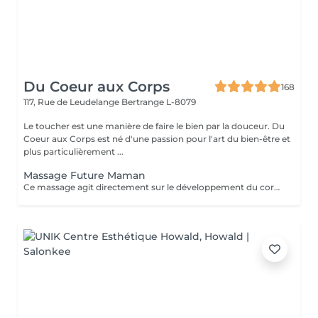
Du Coeur aux Corps
168
117, Rue de Leudelange
Bertrange L-8079
Le toucher est une manière de faire le bien par la douceur. Du
Coeur aux Corps est né d'une passion pour l'art du bien-être et
plus particulièrement ...
Massage Future Maman
Ce massage agit directement sur le développement du corps de la future maman. Il soulage les douleurs et les tensions musculaires ainsi que les crampes dans les jambes. Il permet également de favoriser le sommeil et la récupération, ainsi que la diminution des douleurs sciatiques. Du côté de bébé, il ressentira aussi le bien-être de sa maman et pourra donc se sentir en sécurité et heureux. Le massage est réalisé avec l'aide d'un coussin conçu spécialement pour vous permettre de vous allonger sur le ventre en toute sécurité et confort.