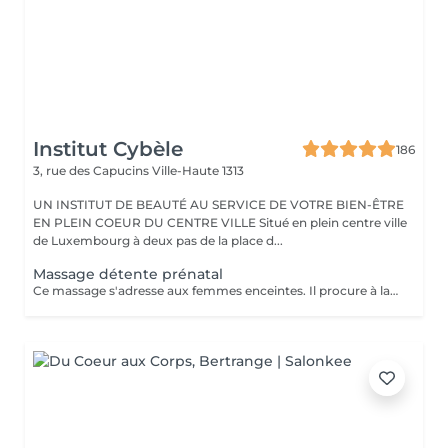
Institut Cybèle
186
3, rue des Capucins
Ville-Haute 1313
UN INSTITUT DE BEAUTÉ AU SERVICE DE VOTRE BIEN-ÊTRE
EN PLEIN COEUR DU CENTRE VILLE Situé en plein centre ville
de Luxembourg à deux pas de la place d...
Massage détente prénatal
Ce massage s'adresse aux femmes enceintes. Il procure à la future maman un grand moment de réconfort, réduit le stress, soulage les douleurs aux jambes et atténue l'inconfort de la pression du nerf sciatique. A partir du troisième mois jusqu'au terme de la grossesse.