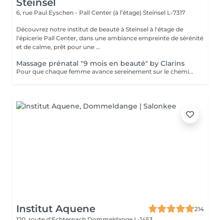
Steinsel
6, rue Paul Eyschen - Pall Center (à l’étage)
Steinsel L-7317
Découvrez notre institut de beauté à Steinsel à l'étage de
l'épicerie Pall Center, dans une ambiance empreinte de sérénité
et de calme, prêt pour une ...
Massage prénatal "9 mois en beauté" by Clarins
Pour que chaque femme avance sereinement sur le chemin de la maternité, Clarins a mis au point un Soin cocooning qui décontracte les tensions, allège les jambes, améliore l'élasticité de la peau et aide à prévenir les marques de grossesse.
Institut Aquene
214
120, route d'Echternach
Dommeldange L-1453