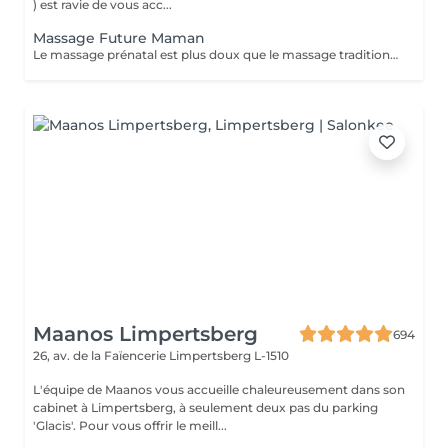
) est ravie de vous acc...
Massage Future Maman
Le massage prénatal est plus doux que le massage traditionnel mais saura néanmoins apporter réconfort aux muscles tendus, aux crampes associées au poids supplémentaire et aux changements physiques lors de la grossesse, ainsi que lutter contre le problème de circulation souvent responsable de jambes lourdes. Il pourra servir en tant que support émotif à la femme enceinte et se répercuter de façon bénéfique pour le bébé. Aussi, il procurera une réduction du stress et enseignera à la future maman l'art de la relaxation et de développement de sa capacité respiratoire, clés importantes pour l'accouchement. Pour son plus grand confort et un parfait lâcher-prise, nous utilisons un coussin morphologique breveté qui s'adapte aux formes de la future maman.
Maanos Limpertsberg
694
26, av. de la Faïencerie
Limpertsberg L-1510
L'équipe de Maanos vous accueille chaleureusement dans son
cabinet à Limpertsberg, à seulement deux pas du parking
'Glacis'. Pour vous offrir le meill...