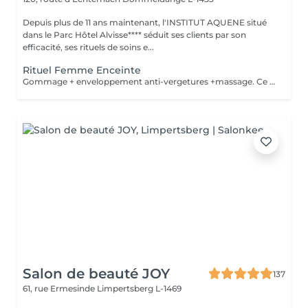
Depuis plus de 11 ans maintenant, l'INSTITUT AQUENE situé
dans le Parc Hôtel Alvisse**** séduit ses clients par son
efficacité, ses rituels de soins e...
Rituel Femme Enceinte
Gommage + enveloppement anti-vergetures +massage. Ce soin sophistiqué utilise des ingrédients naturels aux propriétés antioxydantes qui permettent de stimuler la circulation veineuse et lymphatique, il permet de savourer en toute confiance un moment de relaxation et de bien-être absolu entre la maman et le futur bébé.
Salon de beauté JOY
137
61, rue Ermesinde
Limpertsberg L-1469