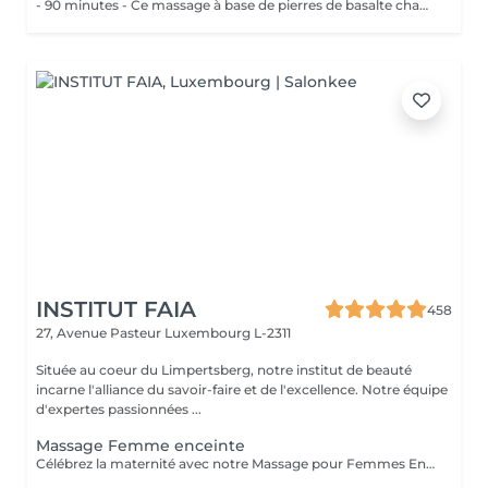
- 90 minutes - Ce massage à base de pierres de basalte chauffées accompagnées dun massage avec les paumes des mains, apaise les tensions et les douleurs de votre corps.
INSTITUT FAIA
458
27, Avenue Pasteur
Luxembourg L-2311
Située au coeur du Limpertsberg, notre institut de beauté
incarne l'alliance du savoir-faire et de l'excellence. Notre équipe
d'expertes passionnées ...
Massage Femme enceinte
Célébrez la maternité avec notre Massage pour Femmes Enceintes. Conçu spécialement pour les futures mamans, ce massage offre une parenthèse de bien-être et de soulagement. Nos thérapeutes expérimentés utilisent des techniques douces pour apaiser les maux de dos, les tensions et les jambes fatiguées qui accompagnent souvent la grossesse. Vous serez choyée dans un environnement paisible, garantissant un moment de détente pour vous et votre bébé. Offrez-vous ce moment précieux de détente pour vous sentir choyée, détendue et prête à embrasser chaque instant de votre grossesse en toute sérénité