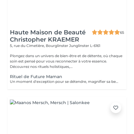
Haute Maison de Beauté
65
Christopher KRAEMER
5, rue du Cimetière, Bourglinster
Junglinster L-6161
Plongez dans un univers de bien-être et de détente, où chaque
soin est pensé pour vous reconnecter à votre essence.
Découvrez nos rituels holistiques,...
Rituel de Future Maman
Un moment d'exception pour se détendre, magnifier sa beauté naturelle, et faire une rencontre avec bébé avant l'heure. Des soins énergétiques seront prodigués afin d'équilibrer énergétiquement son corps, que ce soit au cours de la grossesse ou bien dans les derniers instants avant l'accouchement. Le Bain sacré Rituel de purification, équilibrage énergétique et séance de magnétisme. Méditation guidée, séance de sophrologie. Hammam crânien et facial Massage crânien Rituel de la cascade Rinçage avec une infusion de plantes Ne comprend pas le séchage des cheveux.