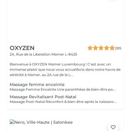
OXYZEN
285
2A, Rue de la Liberation
Mamer L-8425
Bienvenue à OXYZEN Mamer Luxembourg ! C'est avec un
immense plaisir que nous vous accueillons dans notre havre de
sérénité à Mamer, au 2A rue de la L...
Massage femme enceinte
Massage Femme Enceinte Une parenthèse de bien-être pour vous et votre bébé La grossesse est une étape unique et extraordinaire, mais aussi exigeante pour le corps et l'esprit. Notre Massage Femme Enceinte a été spécialement conçu pour accompagner les futures mamans en douceur, en apportant détente, vitalité et sérénité, tout en respectant vos besoins et ceux de votre bébé. Les bienfaits du Massage Femme Enceinte -Redonne de l'énergie : soulage la fatigue et procure un regain de vitalité. -Apaise tensions et inconforts : réduit les douleurs musculaires et articulaires liées à la grossesse. -Adoucit et assouplit la peau : favorise l'hydratation et aide à prévenir l'apparition de vergetures. -Renforce le lien avec bébé : un moment privilégié pour ressentir une profonde connexion émotionnelle. -Prépare à un accouchement harmonieux : en diminuant le stress et en relâchant les tensions musculaires. Chaque séance est réalisée par des praticiens expérimentés, formés pour garantir une expérience sécurisée, adaptée et profondément apaisante. Tout est pensé pour que vous puissiez vous évader du quotidien et savourer ce moment de douceur, rien que pour vous et votre bébé. Ce soin est conseillé à partir du 2 trimestre de grossesse. Déconseillé en cas de contre-indication médicale (demandez toujours l'avis de votre médecin). Avertissement : Nos massages sont exclusivement dédiés au bien-être et à la relaxation. Ils ne remplacent pas un suivi médical et ne relèvent pas de la kinésithérapie.
Massage Revitalisant Post-Natal
Massage Post-Natal Réconfort & bien-être après la naissance La période post-natale est un moment unique dans la vie d'une femme. Après l'accouchement, il est essentiel de prendre soin de soi pour retrouver son équilibre et son énergie. Notre Massage Post-Natal a été conçu pour vous offrir un moment de profonde détente, de réconfort et d'accompagnement dans cette nouvelle étape de vie. Les bienfaits du Massage Post-Natal -Retrouver son équilibre : aide le corps à récupérer plus rapidement et à retrouver son harmonie naturelle. -Remodeler la silhouette : accompagne en douceur la réappropriation du corps après la grossesse. -Stimuler la vitalité : combat la fatigue et redonne énergie et dynamisme. -Soulager les jambes lourdes et les tensions musculaires : procure un apaisement immédiat grâce à des gestes adaptés. -Favoriser l'élimination des toxines : soutient le processus naturel de purification de l'organisme. Après avoir donné la vie, offrez-vous ce précieux moment de bien-être. Cédric veille à ce que chaque séance soit une expérience sécurisée, apaisante et entièrement dédiée à votre récupération. Découvrez également nos cartes forfaits pour prolonger ces instants de douceur et de ressourcement. Ce soin est déconseillé en cas de contre-indication médicale (demandez toujours l'avis de votre médecin). Avertissement : Nos massages sont exclusivement dédiés au bien-être et à la relaxation. Ils ne remplacent pas un suivi médical et ne relèvent pas de la kinésithérapie.