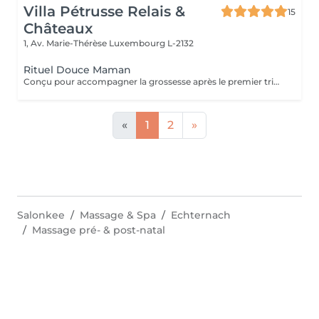
Villa Pétrusse Relais &
15
Châteaux
1, Av. Marie-Thérèse
Luxembourg L-2132
Rituel Douce Maman
Conçu pour accompagner la grossesse après le premier trimestre, ou la période du post-partum, ce soin allie douceur et efficacité. Les gestes, spécifiquement adaptés, améliorent l'élasticité de la peau et stimulent la circulation, tout en apaisant les tensions propres à cette période de la vie. Une parenthèse sur-mesure, pensée pour soulager le corps et offrir un moment de calme absolu à la future ou jeune maman.
«
1
2
»
Salonkee
Massage & Spa
Echternach
Massage pré- & post-natal