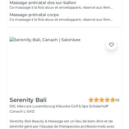
Massage prénatal dos sur ballon
Ce massage à la fois doux et enveloppant, réservé aux femmes enceintes dès le 3ème mois de grossesse . Il permettra de vous détendre des tensions occasionnées par votre grossesse . Ne laissez pas la fatigue et les courbatures vous empêcher de profiter de ce beau moment .
Massage prénatal corps
Ce massage à la fois doux et enveloppant, réservé aux femmes enceintes dès le 3ème de grossesse . Il permettra de vous détendre des tensions occasionnées par votre grossesse . Ne laissez pas la fatigue et les courbatures vous empêcher de profiter de ce beau moment .
Serenity Bali
93
100, Mercure Luxembourg Kikuoka Golf & Spa Scheierhaff
Canach L-5412
Serenity Bali Beauty & Massage est un lieu de bien-être et de
sérénité géré par l'équipe de thérapeutes professionnels avec