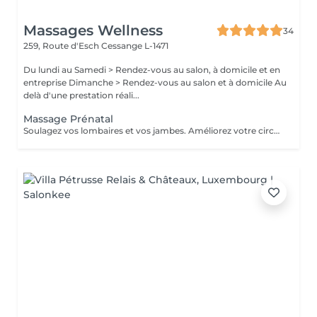
Massages Wellness
34
259, Route d'Esch
Cessange L-1471
Du lundi au Samedi > Rendez-vous au salon, à domicile et en
entreprise Dimanche > Rendez-vous au salon et à domicile Au
delà d'une prestation réali...
Massage Prénatal
Soulagez vos lombaires et vos jambes. Améliorez votre circulation sanguine et boostez durablement votre système immunitaire. Précautions particulières: Demander l'avis de votre médecin traitant. Après la 12ème semaine, presque toutes les zones du corps peuvent être massées. Le temps du massage doit se limiter à 45 minutes. Le massage doit être léger, notamment sur le dos et le ventre. L'utilisation d'huile essentielle est à proscrire.