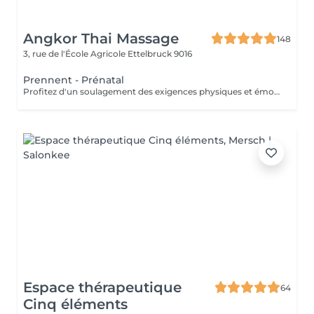
Angkor Thai Massage
148
3, rue de l'École Agricole
Ettelbruck 9016
Prennent - Prénatal
Profitez d'un soulagement des exigences physiques et émotionnelles de la grossesse. Ce massage de grossesse doux soulagera l'inconfort, réduira l'enflure et aidera à réduire le stress. Sentez-vous glisser dans un état de relaxation calme pendant que notre thérapeute qualifiée utilise un toucher plus léger, en se concentrant sur les zones de votre corps les plus vulnérables au changement pendant la grossesse. Attention ! Ce massage est toutefois déconseillé les 3 premiers mois et le dernier mois de grossesse.
Espace thérapeutique
64
Cinq éléments