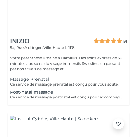
INIZIO
191
9a, Rue Aldringen
Ville-Haute L-1118
Votre parenthèse urbaine à Hamilius. Des soins express de 30
minutes aux soins du visage immersifs Swissline, en passant
par nos rituels de massage et...
Massage Prénatal
Ce service de massage prénatal est conçu pour vous soutenir en douceur tout au long de la grossesse grâce à des techniques sûres et spécialisées qui soulagent les tensions du dos, des hanches et des jambes, tout en apaisant votre système nerveux. Chaque séance vise à améliorer la circulation, à réduire l'enflure et à favoriser une relaxation profonde afin que vous puissiez mieux dormir et vous sentir plus à l'aise à mesure que votre corps évolue. En utilisant des positions et des coussins adaptés, le massage vous maintient, ainsi que votre bébé, bien soutenus et offre une pause apaisante face au stress quotidien et aux inconforts liés à la grossesse. Principaux avantages : Réduction du stress, de l'anxiété et de la tension musculaire. Aide à soulager les douleurs courantes de la grossesse, telles que les maux de dos, l'inconfort des hanches et les crampes aux jambes. Amélioration de la circulation et du drainage lymphatique. Favorisation d'un meilleur sommeil.
Post-natal massage
Ce service de massage postnatal est conçu pour accompagner en douceur votre corps dans les semaines et les mois qui suivent l'accouchement, grâce à des techniques douces et adaptées qui favorisent votre récupération physique et mentale. Il aide à relâcher les tensions du dos, des épaules, des hanches, du plancher pelvien et des seins, tout en apaisant le système nerveux pour réduire le stress, la fatigue et la sensibilité émotionnelle liées à la nouvelle parentalité. Le massage vise également à améliorer la circulation et le drainage lymphatique, à soutenir la cicatrisation des tissus (y compris après une césarienne) et à favoriser un sommeil plus profond et plus réparateur, tout en vous offrant une pause apaisante et ressourçante pour vous reconnecter à vousmême. Principaux bienfaits : Soutient la récupération physique en soulageant les tensions du dos, des hanches, du plancher pelvien et des seins après l'accouchement. Aide à réduire le stress, la fatigue et la sensibilité émotionnelle liés à la nouvelle parentalité. Améliore la circulation et le drainage lymphatique, ce qui peut favoriser la cicatrisation et réduire les gonflements. Favorise un sommeil plus profond et plus réparateur et crée une pause apaisante de temps pour soi dans votre routine bien remplie de jeune parent.