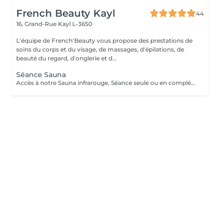
French Beauty Kayl
44
16, Grand-Rue
Kayl L-3650
L'équipe de French'Beauty vous propose des prestations de
soins du corps et du visage, de massages, d'épilations, de
beauté du regard, d'onglerie et d...
Séance Sauna
Accès à notre Sauna infrarouge, Séance seule ou en complément d'un soin. 20 Minutes de sauna+ Accès douche. Pensez à ramener votre serviette pour la séance. ATTENTION le sauna comporte des contres indications veillez à vous renseigner en cas de doutes.