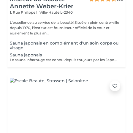
Annette Weber-Krier
1, Rue Philippe II
Ville-Haute L-2340
L'excellence au service de la beauté! Situé en plein centre-ville
depuis 1970, l'institut est fournisseur officiel de la cour et
également le plus an...
Sauna japonais en complément d'un soin corps ou
visage
Sauna japonais
Le sauna infrarouge est connu depuis toujours par les Japonais pour ses vertus apaisantes et détoxifiantes. Equipé d'une technologie carbone, le Sauna Dôme est constitué d'un matelas et de 2 dômes qui émettent des infrarouges longs. Les pierres minérales intégrées décuplent les bienfaits des infrarouges (+300 pierres). Amincissement Détox : Perte jusqu'à 600 calories/séance- Sudation intense-Amélioration de la qualité de peau-Perte de -4,4cm** de tour de ventre en moyenne -18% de graisse abdominale** après 20 séances Relaxation/stress/sommeil -7,2% du cortisol* dans le sang (hormone du stress)-Baisse de -20,7%* du stress perçu-Détente musculaire et récupération après l'effort : -30,7%* de courbatures DETOX: Purification de la peau et de l'organisme-Elimination des toxines et métaux lourds : -10,5%* de plomb dans le corps Pierre de TOURMALINE MARRON : Renforcement de l'organisme- Ions négatifs- Détox métaux lourds- Vitalité Pierre de JADE : Effets relaxants et purifiants- Purification- Détente- Equilibre cellulaire Pierre de Germanium Noire : Régénérateur cellulaire- Détox- Apaise- Renforce le système immunitaire