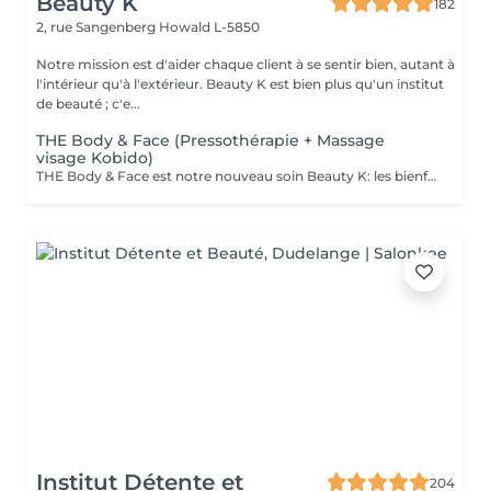
Beauty K
182
2, rue Sangenberg
Howald L-5850
Notre mission est d'aider chaque client à se sentir bien, autant à
l'intérieur qu'à l'extérieur. Beauty K est bien plus qu'un institut
de beauté ; c'e...
THE Body & Face (Pressothérapie + Massage
visage Kobido)
THE Body & Face est notre nouveau soin Beauty K: les bienfaits de la Pressothérapie associé au massage japonais ancestrale: Le Soin Kobido Le soin Body & Face combine une session de Pressothérapie avec un Soin Kobido complet pour un traitement revitalisant et rajeunissant de la peau du visage et du corps. Ce soin d'une durée de 1 heure et 15 minutes est idéal pour ceux qui cherchent à détendre leur corps tout en bénéficiant d'un soin facial approfondi. Déroulement du Soin : 1. Pressothérapie (45minutes) : Commencez par une session relaxante de pressothérapie, qui aide à détendre les muscles, éliminer les toxines, activer le système lymphatique et la circulation sanguine. 2. Soin Kobido Nettoyage et Gommage : Un nettoyage profond suivi d'un gommage pour éliminer les cellules mortes et purifier la peau. Massage Kobido : Un massage facial traditionnel japonais qui stimule la circulation sanguine et lymphatique, tonifie les muscles faciaux, et offre un effet liftant naturel. Masque : Application d'un masque adapté à votre type de peau pour nourrir, hydrater et revitaliser. Bienfaits du Soin Body & Face : Relaxation Profonde : La pressothérapie détend le corps et apaise l'esprit, réduisant ainsi le stress et la fatigue. Effet Anti-Âge et Raffermissant : Le massage Kobido aide à réduire les signes de vieillissement, à raffermir la peau et à améliorer son élasticité. Ce soin est une excellente manière de combiner les bienfaits de la pressothérapie avec les techniques de soin facial avancées pour une expérience de beauté et de bien-être complète.
Institut Détente et
204