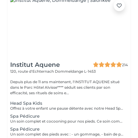
Institut Aquene
214
120, route d'Echternach
Dommeldange L-1453
Depuis plus de 11 ans maintenant, l'INSTITUT AQUENE situé
dans le Parc Hôtel Alvisse**** séduit ses clients par son
efficacité, ses rituels de soins e...
Head Spa Kids
Offrez à votre enfant une pause détente avec notre Head Spa Kids, un soin de 30 min spécialement conçu pour les jeunes de 10 à 13 ans. Ce rituel doux et apaisant prend soin de leur cuir chevelu tout en leur offrant un moment de relaxation adapté à leur âge. Ce soin comprend - Nettoyage délicat: Un lavage doux adapté aux cheveux et cuir chevelu des enfants. - Massage relaxant: Une gestuelle apaisante pour favoriser la détente et stimuler la microcirculation. - Hydratation légère: des produits respectueux, spécialement choisis pour nourrir et protéger leurs cheveux. Un sèche cheveux et des brosses sont mis à sa disposition pour que votre enfant ne sorte pas avec la tête mouillée
Spa Pédicure
Un soin complet et cocooning pour nos pieds. Ce soin comprend: - Un gommage - Une pédicure afin de soigner les ongles et les callosités des pieds - un massage (plus long que dans nos simple prestations de pédicure)
Spa Pédicure
Un soin complet des pieds avec : - un gommage, - bain de pieds, - pédicure pour le soin des ongles et traitement des peaux - d'un massage des pieds.