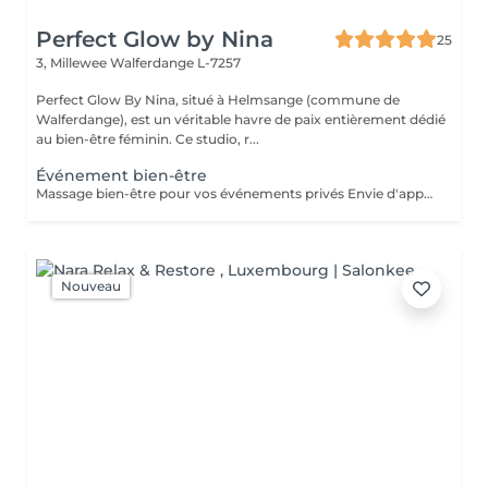
Perfect Glow by Nina
25
3, Millewee
Walferdange L-7257
Perfect Glow By Nina, situé à Helmsange (commune de
Walferdange), est un véritable havre de paix entièrement dédié
au bien-être féminin. Ce studio, r...
Événement bien-être
Massage bien-être pour vos événements privés Envie d'apporter une touche de détente et d'originalité à votre événement ? Je propose des séances de massage bien-être lors de vos événements privés, dans une ambiance conviviale et relaxante. Idéal pour : Enterrement de vie de jeune fille (EVJF) Anniversaire Baby shower Journée entre amies Brunch bien-être Soirée privée Événement d'entreprise ou journée bien-être Toute autre occasion spéciale Chaque prestation est adaptée à votre événement et à vos envies, afin d'offrir à vos invités un véritable moment de relaxation. Pour connaître les formules disponibles, les tarifs ou obtenir un devis personnalisé, n'hésitez pas à me contacter.
Nouveau