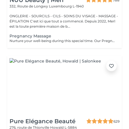
NUU beauty | Merl
788
332, Route de Longwy
Luxembourg L-1940
ONGLERIE - SOURCILS - CILS - SOINS DU VISAGE - MASSAGE -
ÉPILATION C'est ici que tout a commencé. Depuis 2022, Merl
est la toute première maison de b...
Pregnancy Massage
Nurture your well-being during this special time. Our Pregnancy Massage is a gentle, relaxing treatment designed to reduce muscle tension, improve circulation, and ease discomfort commonly experienced during pregnancy. Soft, flowing techniques and comfortable side-lying positioning provide deep relaxation without placing pressure on the abdomen. Hypoallergenic, unscented oils are used to care for sensitive skin and maintain comfort throughout the session. This massage helps relieve tension in the lower back and shoulders, reduces swelling and heaviness in the legs, improves overall circulation, and promotes a sense of ease and balance in the body. This treatment is performed only with the approval of your doctor.
Pure Elégance Beauté
629
276, route de Thionville
Howald L-5884