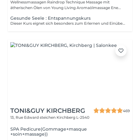
Wellnessmassagen Raindrop Technique Massage mit
ätherischen Ölen von Young Living Aromaölmassage Ene...
Gesunde Seele : Entspannungskurs
Dieser Kurs eignet sich besonders zum Erlernen und Einüben des AUTOGENEN TRAININGS und der Inhalt der einzelnen Sitzungen kann jederzeit an die Bedürfnisse der Gruppe angepasst werden. Ich werde dir auch zeigen wie du am besten im Alltag mit Stress umgehen kannst und zeige dir auch verschiedene andere Entspannungstechniken. Ich werde Dir auch verschiedene ätherische Öle vorstellen welche du gut in dein entspanntes Leben integrieren kannst. Beteiligung : 9 Abende zu einem Pauschalpreis von 200 Euros (inkl. Kursmanuskript) Nur buchbar über den Shop auf der Internetseite www.shanti-relax.lu
TONI&GUY KIRCHBERG
469
13, Rue Edward steichen
Kirchberg L-2540
SPA Pedicure(Gommage+masque
+soin+massage))