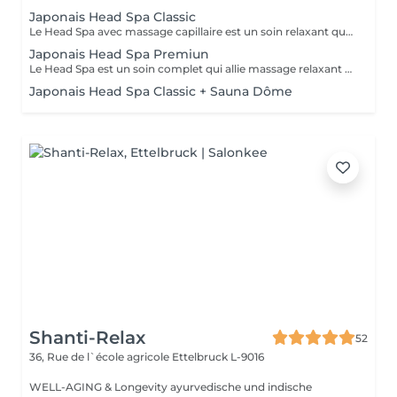
Japonais Head Spa Classic
Le Head Spa avec massage capillaire est un soin relaxant qui se concentre sur le bien-être du cuir chevelu et des cheveux. Le massage améliore la circulation sanguine, soulage les tensions, stimule la croissance des cheveux et procure une sensation de détente profonde. Idéal pour ceux qui cherchent à réduire le stress et à prendre soin de la santé capillaire de manière naturelle et efficace. La durée du service est personnalisée en fonction des besoins de chaque cliente, incluant la préparation, le soin, la désinstallation, un moment de détente autour d'un thé et le séchage des cheveux.
Japonais Head Spa Premiun
Le Head Spa est un soin complet qui allie massage relaxant et nettoyage de la peau, offrant un moment de bien-être et de renouveau. Le massage du cuir chevelu soulage les tensions, améliore la circulation sanguine et stimule la croissance des cheveux, tandis que le nettoyage de la peau élimine les impuretés, apportant fraîcheur et éclat. Idéal pour ceux qui recherchent un soulagement du stress, une revitalisation et des soins pour le corps et le visage. La durée du service est personnalisée en fonction des besoins de chaque cliente, incluant la préparation, le soin, la désinstallation, un moment de détente autour d'un thé et le séchage des cheveux.
Japonais Head Spa Classic + Sauna Dôme
Shanti-Relax
52
36, Rue de l`école agricole
Ettelbruck L-9016
WELL-AGING & Longevity ayurvedische und indische