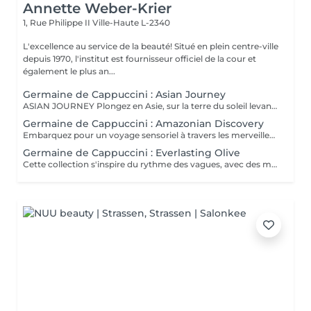
Annette Weber-Krier
1, Rue Philippe II
Ville-Haute L-2340
L'excellence au service de la beauté! Situé en plein centre-ville
depuis 1970, l'institut est fournisseur officiel de la cour et
également le plus an...
Germaine de Cappuccini : Asian Journey
ASIAN JOURNEY Plongez en Asie, sur la terre du soleil levant, où chaque détail est conçu pour offrir harmonie et équilibre grâce à des soins exclusifs qui capturent l'esprit zen des anciens rituels japonais, infusés avec l'essence culturelle et cérémonielle du thé. La collection présente un parfum neuro-scientifiquement prouvé qui favorise l'harmonie et l'équilibre entre le corps et l'esprit. Des notes lactées enveloppantes s'associent à des bois crémeux sophistiqués et à des fruits exotiques. ACTIMOOD PROGRAM® : WELLBEINGMATCHA RENEWAL EXFOLIATION POUR LE CORPS Rituel d'exfoliation conçu pour révéler une peau douce et radieuse. Une formule exclusive à effet antioxydant qui enveloppe le corps d'une étreinte nourrissante et transformatrice. La caresse de sa texture gel extraordinaire permet une exfoliation aussi efficace qu'agréable. SERENITY SANCTUARY MASSAGE CORPOREL Inspiré du Shiatsu, une technique millénaire originaire du Japon, ce massage à effet relaxant vise à harmoniser le rythme naturel du corps en travaillant les méridiens énergétiques. La texture douce du lait de massage facilite le traitement, garantissant une glisse douce et agréable, tout en vous plongeant dans une atmosphère de profonde sérénité. ZEN CEREMONY RITUEL Conçu pour harmoniser le corps et l'esprit, ce rituel corporel associe la préparation et le soin de la peau à la philosophie orientale de l'équilibre holistique. Inspiré par le travail des méridiens énergétiques, il favorise un sentiment de bien-être total et profond.
Germaine de Cappuccini : Amazonian Discovery
Embarquez pour un voyage sensoriel à travers les merveilles de l'Amérique du Sud, où chaque soin capture la richesse de ses paysages et vous invite à découvrir ses ingrédients exotiques, récoltés de manière durable. La collection présente un parfum neuro-scientifiquement prouvé qui aide à augmenter la sensation d'énergie avec une combinaison de fruits tropicaux épicés. ACTIMOOD PROGRAM® : ENERGY VIVID AWAKENING-SOIN VISAGE Inspirée des secrets de beauté de l'Amazonie, cette expérience sensorielle associe une sélection minutieuse d'ingrédients exotiques qui réveillent la vitalité du visage. Dès les premiers instants, le rituel cérémoniel oriente les sens vers un paradis de calme et de sérénité, de connexion avec la nature, tandis que la peau vibre et se transforme.BIENFAITS Soin de la peau, douceur et hydratation* intense. Rajeunissement et amélioration de la texture de la peau. Le soin apporte une sensation de calme et de détente qui combat le stress. VITALITY RENEWAL-EXFOLIATION CORPORELLE Rituel d'exfoliation conçu pour révéler une peau douce et radieuse. Grâce à une synergie d'ingrédients de la plus haute qualité combinée à une technique évocatrice, ce beurre à la texture fondante ne renouvelle pas seulement la peau, mais procure également une sensation de revitalisation de l'âme. BLOOM SENSATION-MASSAGE CORPOREL Inspiré du massage holistique et énergétique « Lomi Lomi », ce nectar à base gélifiée se transforme en une huile luxueuse au contact de la peau, idéale pour être travaillée avec les mains et les avant-bras tout en enveloppant les sens d'une aura de bien-être total. VIBRANT REBIRTH-RITUEL Conçu pour harmoniser le corps et l'esprit, ce rituel corporel offre une expérience complète de soin et de préparation de la peau. Grâce à l'énergie vibrante de la nature, il favorise un profond sentiment de renaissance et d'éveil d'une nouvelle vitalité de la peau. RAINFOREST HARMONY-RITUEL Inspirés par l'étreinte de la Terre Mère, les savoirs anciens se mêlent à des techniques innovantes, créant une mosaïque de soins qui enveloppent le corps et l'esprit. Un rituel transformateur qui associe un soin du visage revitalisant à un massage énergisant, garantissant une expérience d'harmonie et de bien-être.
Germaine de Cappuccini : Everlasting Olive
Cette collection s'inspire du rythme des vagues, avec des mouvements longs et fluides qui imitent le rythme de la mer touchant le rivage. Chaque mouvement s'adapte au corps dans des mouvements ondulants, créant une expérience sensorielle profonde qui : Réduit le stress et libère les tensions musculaires. L'apport en oxygène s'améliore et les tissus sont revitalisés.