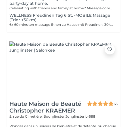
party-day at home.
Celebrating with friends and family at home? Massage compliments your special day. Maximum 8 person/60 min massage/ 60 euros pp.
WELLNESS Freudinen Tag 6 St. -MOBILE Massage
(Trier +30km)
6x 60 minuten massage Ihnen zu Hause mit Freudinen. 30km rum Trier.
Haute Maison de Beauté
65
Christopher KRAEMER
5, rue du Cimetière, Bourglinster
Junglinster L-6161
Plongez dans un univers de bien-être et de détente, où chaque