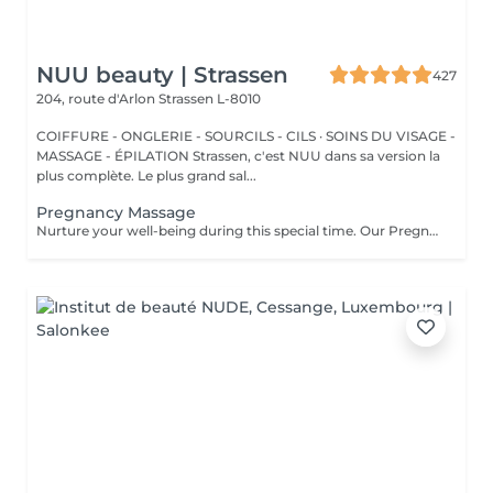
NUU beauty | Strassen
427
204, route d'Arlon
Strassen L-8010
COIFFURE - ONGLERIE - SOURCILS - CILS · SOINS DU VISAGE -
MASSAGE - ÉPILATION Strassen, c'est NUU dans sa version la
plus complète. Le plus grand sal...
Pregnancy Massage
Nurture your well-being during this special time. Our Pregnancy Massage is a gentle, relaxing treatment designed to reduce muscle tension, improve circulation, and ease discomfort commonly experienced during pregnancy. Soft, flowing techniques and comfortable side-lying positioning provide deep relaxation without placing pressure on the abdomen. Hypoallergenic, unscented oils are used to care for sensitive skin and maintain comfort throughout the session. This massage helps relieve tension in the lower back and shoulders, reduces swelling and heaviness in the legs, improves overall circulation, and promotes a sense of ease and balance in the body. This treatment is performed only with the approval of your doctor.