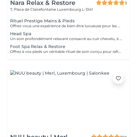
Nara Relax & Restore
3
7, Place de Clairefontaine
Luxembourg L-1341
Rituel Prestige Mains & Pieds
Offrez-vous une expérience de bien-être luxueuse pour les mains et les pieds, conçue pour laisser votre peau douce, nourrie et parfaitement revitalisée. Soin des Pieds (45 min) Bain de Pieds Gommage des Pieds Massage des Pieds Soin à la Paraffine Chaude Soin des Mains (30 min) Gommage des Mains Massage des Mains Soin à la Paraffine Chaude Ce soin associe exfoliation, massage et chaleur apaisante de la paraffine pour adoucir la peau, favoriser la détente et procurer une sensation durable de confort aux mains et aux pieds.
Head Spa
Un soin profondément relaxant consacré au cuir chevelu, à la tête, à la nuque et au bien-être général. Des techniques de massage douces aident à soulager les tensions, stimuler la circulation et procurer une agréable sensation de détente tout en prenant soin du cuir chevelu et des cheveux. Le soin comprend un massage relaxant du cuir chevelu, un shampooing et un séchage des cheveux. Idéal pour réduire le stress, relâcher les tensions et profiter d'un véritable moment de détente.
Foot Spa Relax & Restore
Offrez à vos pieds un véritable rituel de soin conçu pour rafraîchir, adoucir et restaurer leur confort. Ce traitement associe un bain de pieds relaxant, un gommage exfoliant, un masque nourrissant, un soin à la paraffine et un massage des pieds pour laisser la peau douce, fraîche et revitalisée. Idéal pour les pieds fatigués nécessitant une attention particulière.