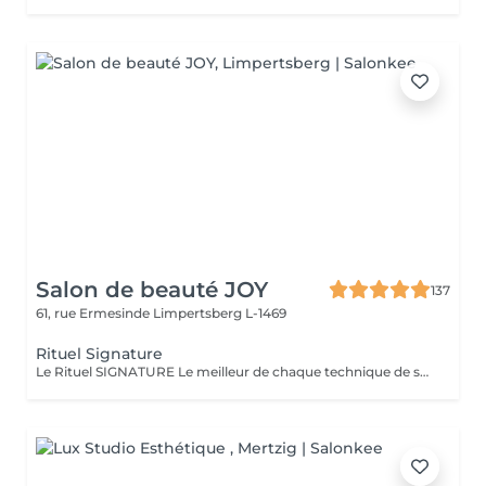
Salon de beauté JOY
137
61, rue Ermesinde
Limpertsberg L-1469
Rituel Signature
Le Rituel SIGNATURE Le meilleur de chaque technique de soin pour apporter un profond bien-être à l'ensemble du corps. Textures et fragrances personnalisées, un soin façonné sur-mesure. Le rituel signature est un soin très complet qui apporte à la peau une hydratation intense grâce au gommage modelant, associé à un large choix d'essences d'estime utilisé lors d'un modelage relaxant aux mouvements lents, fluides, enveloppants et harmonieux. Il procure une détente profonde et surtout une harmonisation globale de tout l'être.