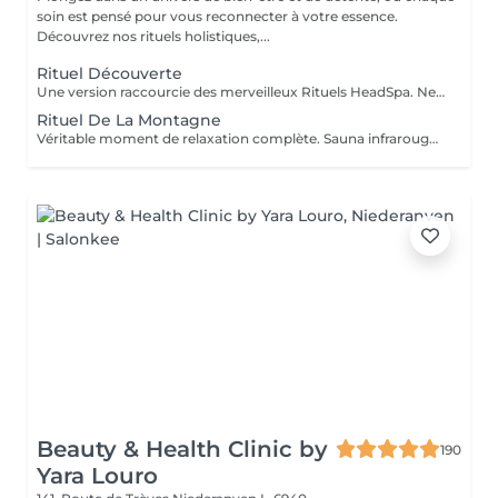
soin est pensé pour vous reconnecter à votre essence.
Découvrez nos rituels holistiques,...
Rituel Découverte
Une version raccourcie des merveilleux Rituels HeadSpa. Ne comprend pas : sauna + Douche, Bol d'air Jacquier et Fauteuil massant Shiatsu. Le soin comprend : Application d'huiles précieuses, hammam de la tête, bains rythmés avec méditation guidée, shampooing, massage crânien 20 min, cascade, rinçage avec une infusion Biologique, pulvérisation faciale Cette prestation ne comprend pas le coiffage. Veuillez préciser en note lors de la prise de rendez-vous, quel rituel vous souhaitez faire en version découverte (Montagne, Fleurs, Norvégien, Marin ou Méditerranéen )
Rituel De La Montagne
Véritable moment de relaxation complète. Sauna infrarouge, Massage shiatsu, bol d'air jacquier, douche. Onction du huiles précieuses, hammam crânien et facial, bains rythmés avec méditation guidée, exercices de sophrologie, shampooing, pose de masque et massage crânien, rituel de la cascade, rinçage à l'infusion de plantes qui clôture le soin. Ne comprend pas le séchage des cheveux.
Beauty & Health Clinic by
190
Yara Louro