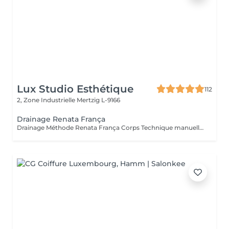
Lux Studio Esthétique
112
2, Zone Industrielle
Mertzig L-9166
Drainage Renata França
Drainage Méthode Renata França Corps Technique manuelle brésilienne reconnue pour ses résultats immédiats. Grâce à des manuvres fermes et rythmées, ce soin stimule le système lymphatique, aide à éliminer les toxines et réduit la rétention d'eau. Bienfaits : Jambes légères dès la première séance Réduction des gonflements Silhouette visiblement affinée Sensation de bien-être et de légèreté Idéal en cure pour des résultats durables. Miracle Touch Visage Métode Renata França Soin facial drainant et remodelant offrant un effet lifting naturel immédiat. Il décongestionne le visage, réduit les poches et redonne éclat et fraîcheur à la peau. Bienfaits : Réduction des poches et cernes Visage plus lumineux et reposé Effet liftant naturel Détente profonde Parfait avant un événement ou en cure régulière.