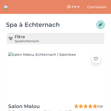
FR
Connexion
Spa
à
Echternach
Filtre
Spa
à
Echternach
Salon Malou
538