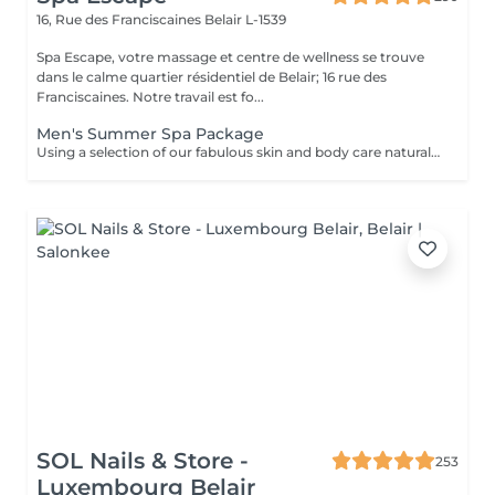
16, Rue des Franciscaines
Belair L-1539
Spa Escape, votre massage et centre de wellness se trouve
dans le calme quartier résidentiel de Belair; 16 rue des
Franciscaines. Notre travail est fo...
Men's Summer Spa Package
Using a selection of our fabulous skin and body care natural and organic products, we provide you with a Kanzu foot bath and massage while you sip on a thyme and cucumber Sparkling Water concoction (optional). Then feel the tension and stress melt away from your face, neck, shoulders and scalp as you lay back and experience an upper body massage followed by an intoxicating, hot-towel face treatment ending with a calming hair and scalp massage.
SOL Nails & Store -
253
Luxembourg Belair