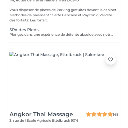
141, Route de Trèves
Niederanven L-6940
Vous disposez de places de Parking gratuites devant le cabinet.
Méthodes de paiement : Carte Bancaire et Payconiq Validité
des forfaits: Les forfait...
SPA des Pieds
Plongez dans une expérience de détente absolue avec notre Spa des Pieds, un rituel d'exception dédié au bien-être et à l'élégance. Vos pieds sont délicatement immergés dans un bain sensoriel enrichi en sels précieux et actifs relaxants, favorisant la détente profonde et la revitalisation. Le soin se poursuit par une exfoliation raffinée qui révèle une peau douce et soyeuse, suivie d'un massage expert aux gestes lents et enveloppants, libérant les tensions et rééquilibrant les énergies. Véritable moment de luxe et de sérénité, ce soin procure une sensation de légèreté durable et un confort absolu.
Angkor Thai Massage
148
3, rue de l'École Agricole
Ettelbruck 9016