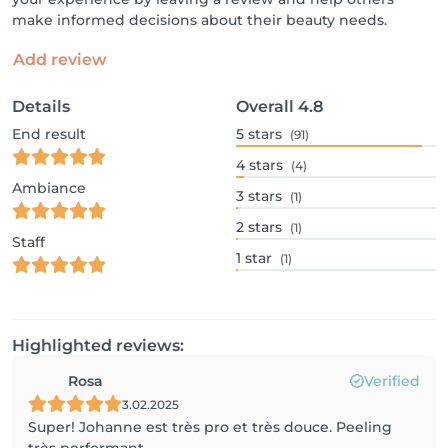
make informed decisions about their beauty needs.
Add review
Details
Overall
4.8
End result
5
stars
(91)
4
stars
(4)
Ambiance
3
stars
(1)
2
stars
(1)
Staff
1
star
(1)
Highlighted reviews:
Rosa
Verified
3.02.2025
Super! Johanne est très pro et très douce. Peeling