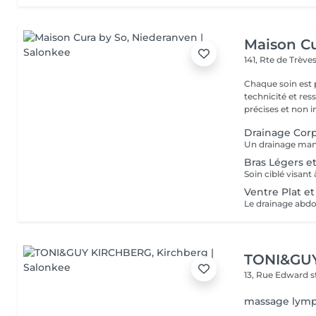
Maison Cu
141, Rte de Trève
Chaque soin es
technicité et ressenti se re
précises et non in
Drainage Corp
Bras Légers et
Ventre Plat e
TONI&GU
13, Rue Edward 
massage lymp