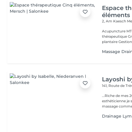
Espace th
éléments
2, Am Kaesch
Me
Acupuncture MTC
thérapeutique Gr
plantaire Gestion
Massage Drai
Layoshi b
141, Route de Tr
...Riche de mes 2
esthéticienne je s
massage comme l
Drainage Lym