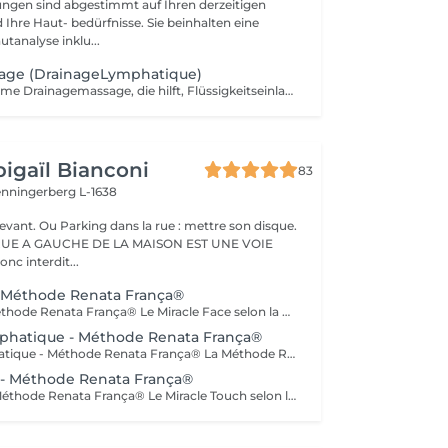
ngen sind abgestimmt auf Ihren derzeitigen
Ihre Haut- bedürfnisse. Sie beinhalten eine
utanalyse inklu...
age (DrainageLymphatique)
Eine tiefenwirksame Drainagemassage, die hilft, Flüssigkeitseinlagerungen zu reduzieren und ein Gefühl von Leichtigkeit und Vitalität fördert. Gleichzeitig werden die Muskeln gezielt behandelt, was einen sofortigen straffenden Effekt erzielt. Die synergetische Wirkung der Massage in Kombination mit der Body Strategist Cream Mud verstärkt die entwässernden und straffenden Effekte und sorgt bereits nach der ersten Anwendung für sichtbare Ergebnisse.
igaïl Bianconi
83
enningerberg L-1638
evant. Ou Parking dans la rue : mettre son disque.
RUE A GAUCHE DE LA MAISON EST UNE VOIE
onc interdit...
- Méthode Renata França®
Miracle Face - Méthode Renata França® Le Miracle Face selon la Méthode Renata França® est une prise en charge experte du visage, alliant drainage lymphatique précis et manuvres de remodelage adaptées à la finesse des tissus faciaux. Ce soin agit en profondeur pour décongestionner les zones inflammées, améliorer la circulation lymphatique et redessiner les contours du visage, tout en respectant l'équilibre naturel de la peau. Grâce à une gestuelle spécifique, rythmée et maîtrisée, le Miracle Face permet de : - réduire les gonflements et les poches - affiner l'ovale du visage - lisser les traits - améliorer l'éclat et la qualité de la peau. Il s'agit d'un travail facial structuré, comparable au remodelage corporel, mais spécifiquement conçu pour le visage, le cou et le décolleté. Pour des résultats optimaux, le Miracle Face peut être associé à un drainage lymphatique du corps selon la Méthode Renata França®, permettant une décongestion globale et une meilleure réponse du visage. Ce soin s'adresse aux personnes recherchant une approche non invasive, experte et cohérente, visant à améliorer l'harmonie du visage tout en respectant la physiologie cutanée.
phatique - Méthode Renata França®
Drainage Lymphatique - Méthode Renata França® La Méthode Renata França® est un drainage lymphatique manuel précis et structuré, reconnu pour son efficacité sur les sensations de jambes lourdes, les gonflements et la rétention d'eau. Chez Maison Abigaïl Bianconi, cette méthode est pratiquée dans le respect strict du protocole original. Nos praticiennes sont formées à la source, au Brésil, et maîtrisent la gestuelle spécifique, le rythme soutenu et les pressions adaptées, afin d'agir efficacement tout en respectant le corps et le système lymphatique. Ce drainage permet notamment : une sensation de légèreté dès la première séance une décongestion du ventre une amélioration de la circulation lymphatique une peau visiblement plus lisse une silhouette plus harmonieuse. Il s'agit d'une méthode experte, réalisée avec précision et exigence, destinée aux personnes recherchant une prise en charge sérieuse, efficace et respectueuse du corps.
 - Méthode Renata França®
Miracle Touch - Méthode Renata França® Le Miracle Touch selon la Méthode Renata França® est une prise en charge corporelle experte combinant drainage lymphatique structuré et manuvres de remodelage ciblées. Ce soin agit en profondeur pour décongestionner les tissus, stimuler la circulation lymphatique et sanguine, et améliorer l'harmonie globale de la silhouette. Il permet de réduire les gonflements, d'affiner les contours du corps et d'améliorer la qualité de la peau, tout en respectant la physiologie corporelle. Grâce à une gestuelle précise, dynamique et maîtrisée, le Miracle Touch favorise : - l'élimination des excès de liquides - la diminution des zones de rétention - une meilleure tonicité cutanée - une sensation de légèreté et de fluidité corporelle Il s'agit d'un soin complet, structuré et non invasif, destiné aux personnes recherchant une approche experte pour accompagner leur silhouette et leur bien-être de manière cohérente et durable.