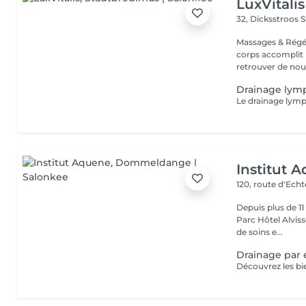
LuxVitalis
32, Dicksstroos
S
Massages & Régé
corps accomplit b
retrouver de nouv
Drainage lymp
Institut 
120, route d'Ech
Depuis plus de 1
Parc Hôtel Alvisse
de soins e...
Drainage par 