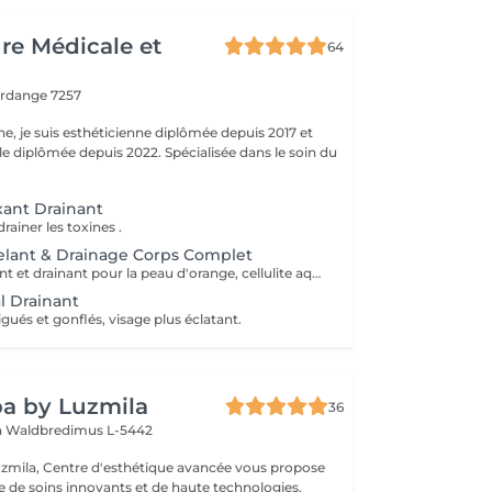
ure Médicale et
64
erdange 7257
ne, je suis esthéticienne diplômée depuis 2017 et
e diplômée depuis 2022. Spécialisée dans le soin du
xant Drainant
rainer les toxines .
lant & Drainage Corps Complet
Massage modelant et drainant pour la peau d'orange, cellulite aqueuse et raffermissante. Aide drainer la lymphe, toxines du corps et rétention d'eau.
l Drainant
igués et gonflés, visage plus éclatant.
a by Luzmila
36
h
Waldbredimus L-5442
zmila, Centre d'esthétique avancée vous propose
de soins innovants et de haute technologies,