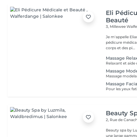
Eli Pédic
Beauté
3, Millewee
Walf
Je m'appelle Elia
pédicure médical
corps et des pi...
Massage Rela
Relaxant et aide d
Massage Mode
Massage Facia
Pour les yeux fat
Beauty Sp
2, Rue de Canac
Beauty spa by Lu
une large gamme 