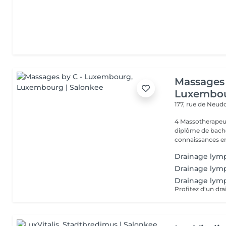
Massages 
Luxembo
177, rue de Neud
4 Massotherapeu
diplôme de bache
connaissances en
Drainage lym
Drainage lym
Drainage lymp