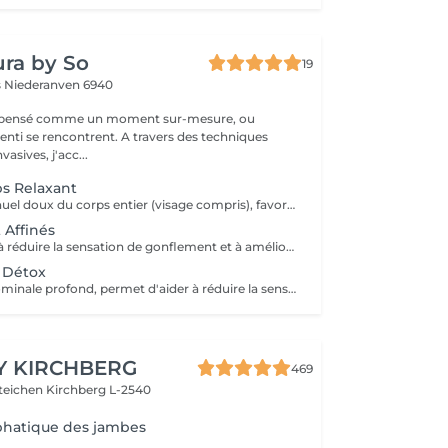
ra by So
19
s
Niederanven 6940
t pensé comme un moment sur-mesure, ou
ncontrent. A travers des techniques
vasives, j'acc...
s Relaxant
Un drainage manuel doux du corps entier (visage compris), favorisant la détente profonde, la circulation lymphatique et la sensation de légèreté. Idéal en période de stress, de fatigue, ou lorsque le corps a besoin d'un véritable moment de récupération.
 Affinés
Soin ciblé visant à réduire la sensation de gonflement et à améliorer le confort des bras. Favorise la circulation et procure une sensation de légèreté immédiate.
t Détox
Le drainage abdominale profond, permet d'aider à réduire la sensation de gonflement liée à plusieurs facteurs (stress, déséquilibre hormonal, inflammation chronique, problèmes digestifs, diastasis). Ce soin procure un véritable relâchement des tensions abdominales procurant un sentiment de bien être immédiat après la séance.
Y KIRCHBERG
469
steichen
Kirchberg L-2540
hatique des jambes