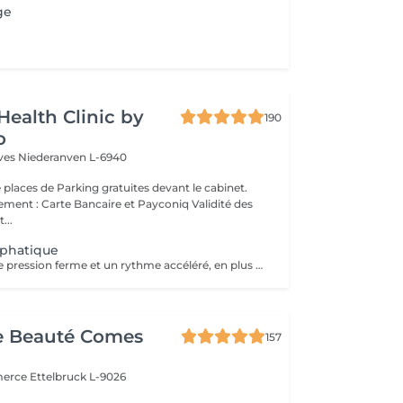
ge
Health Clinic by
190
o
èves
Niederanven L-6940
 places de Parking gratuites devant le cabinet.
 : Carte Bancaire et Payconiq Validité des
...
phatique
Il compte sur une pression ferme et un rythme accéléré, en plus de pompages et des manuvres exclusives qui permettent des résultats immédiats. Cette technique réduit les oedèmes, active la circulation sanguine et potentialise un réseau complexe de vaisseaux où passent les fluides corporels, réduisant ainsi la tant redoutée cellulite. Le résultat est un corps moins gonflé et galbé avec un métabolisme plus accéléré et, donc, une sensation de bien-être.
e Beauté Comes
157
merce
Ettelbruck L-9026