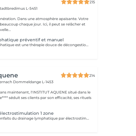
215
tadtbredimus L-5451
nération. Dans une atmosphère apaisante. Votre
eaucoup chaque jour. Ici, il peut se relâcher et
elle...
hatique préventif et manuel
Le drainage lymphatique est une thérapie douce de décongestion qui peut être utilisée aussi bien à des fins préventives qu'à des fins relaxantes ou esthétiques. Cette technique stimule le flux lymphatique dans tout le corps jusqu'aux ganglions lymphatiques pour faciliter l'élimination des excès de liquide et des déchets métaboliques.tion d'eau. Cette technique de massage renforce l'immunité de l'organisme. Vous allez vous ressentir léger, et énergétisé.
Aquene
214
ternach
Dommeldange L-1453
1 ans maintenant, l'INSTITUT AQUENE situé dans le
**** séduit ses clients par son efficacité, ses rituels
électrostimulation 1 zone
Découvrez les bienfaits du drainage lymphatique par électrostimulation, une méthode innovante qui: - stimule la circulation lymphatique, - réduit les gonflements, - améliore la détoxification du corps et -favorise une sensation de légèreté. Idéal pour améliorer le bien-être et optimiser la perte de poids. Sans douleur, venez profitez d'un moment de détente bien mérité, tout en stimulant de l'intérieur votre corps et perdant des calories. 1 zone correspond au : ventre ou cuisses (les 2) ou bras.