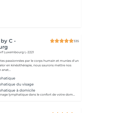
by C -
335
urg
orf
Luxembourg L-2221
tes passionnées par le corps humain et munies d'un
lor en kinésithérapie, nous saurons mettre nos
 anat...
phatique
phatique du visage
hatique à domicile
Profitez d'un drainage lymphatique dans le confort de votre domicile Corps et/ou visage Secteur luxembourg ville ou proche (15min environ du salon à Neudorf) Adaptable pour les femmes enceintes Prévoir 30min de déplacement, ainsi si vous prenez rendez-vous pour 12h, comptez sur un début du massage pour 12h30. Ce temps de trajet n'est pas facturé mais il est à prendre en compte dans le planning