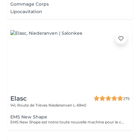
Gommage Corps
Lipocavitation
Elasc
275
141, Route de Trèves
Niederanven L-6940
EMS New Shape
EMS New Shape est notre toute nouvelle machine pour le corps. Elle permet d'éliminer les graisses (même viscérales) et de stimuler les muscles les plus profonds, inatteignables même en faisant du sport, et ce, sans aucune courbature ! Le principe est le suivant : des ondes électromagnétiques provoquant des micro-stimulations musculaires très intenses. Ce soin est non-invasif et indolore ! Cette technologie s'adresse à n'importe qui souhaitant améliorer sa silhouette : le ou la sportif(ve) qui stagne et souhaite augmenter ses performances physiques ou encore celui ou celle qui veut développer sa masse musculaire et perdre des graisses locales. L'essayer, c'est l'adopter ! N'hésitez pas à nous contacter pour tout autre renseignement.