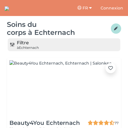
FR
Connexion
Soins du
corps
à
Echternach
Filtre
à
Echternach
Beauty4You Echternach
77