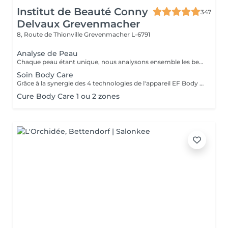
Institut de Beauté Conny
347
Delvaux Grevenmacher
8, Route de Thionville
Grevenmacher L-6791
Analyse de Peau
Chaque peau étant unique, nous analysons ensemble les besoins actuels de votre peau. L'appareil de diagnostic effectue une analyse complète. Il détermine l'identité de votre peau en quelques minutes, en se basant sur 4 paramètres spécifiques: déshydratation, desquamation, fermeté et texture.
Soin Body Care
Grâce à la synergie des 4 technologies de l'appareil EF Body Care- Endo Body Shaper, le soin High Tech exclusif s'adresse en une seule séance aux 4 zones à problèmes du corps: cuisses, fesses, hanches et ventre. La silhouette est redessinée, la peau est plus ferme et plus tonique.
Cure Body Care 1 ou 2 zones