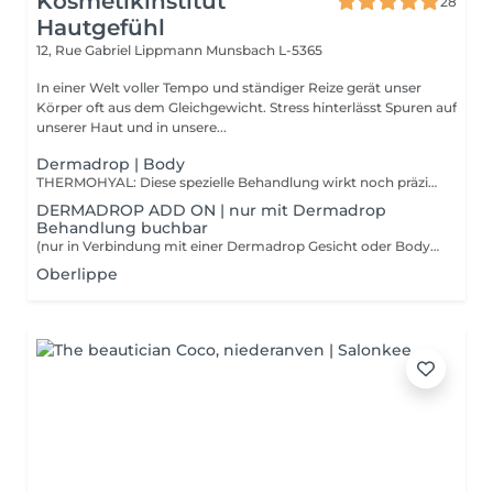
Kosmetikinstitut
28
Hautgefühl
12, Rue Gabriel Lippmann
Munsbach L-5365
In einer Welt voller Tempo und ständiger Reize gerät unser
Körper oft aus dem Gleichgewicht. Stress hinterlässt Spuren auf
unserer Haut und in unsere...
Dermadrop | Body
THERMOHYAL: Diese spezielle Behandlung wirkt noch präziser und langanhaltender wie ein Wärmepflaster. Die TDA Technologie bringt Wirkstoffe wie Wintergrünöl und Ingwer tief in die Muskulatur um Muskelschmerzen oder verspannte Muskulatur z.B im Nackenbereich zu lindern. Die Blutzirkulation wird gefördert und die Muskulatur intensiv entspannt. THERMOREPAIR: Hinweis: Das perfekte Ergebnis dieser Behandlung zeigt sich erst nach einigen Behandlung und ist daher nur als 6er Kur buchbar. Die Thermorepair TDA ist eine absolut effektive Behandlung wenn es darum geht das Bindegewebe zu stärken und die Hautoberfläche an den Oberschenkeln zu straffen. Dank intensiv wirkenden Inhaltsstoffen wie Ingwer, Curcuma und Propolis hilft die Behandlung den Fettabbau zu fördern und das Erscheinungsbild von Cellulite zu reduzieren. Der Lymphabtransport wird unterstützt und die Durchblutung gefördert.
DERMADROP ADD ON | nur mit Dermadrop
Behandlung buchbar
(nur in Verbindung mit einer Dermadrop Gesicht oder Body Behandlung buchbar) HÄNDE: Die Nailcure TDA mit Urea und Milchsäure ist die Soforthilfe für trockene, strapazierte Hände. Sie bietet empfindlicher Nagelhaut Schutz, stärkt und kräftigt die Nägel und unterstützt das Wachstum gesunder Nägel. FÜSSE: Intensive Feuchtigkeit und tiefenwirksame, nachhaltige Pflege für Ihre Füße. Perfekt zubuchbar zu einer Pediküre oder einer Dermadrop Gesicht oder Body Behandlung. KOPFHAUT: Bei dieser Behandlung werden die Haarwurzeln regeneriert, das gesunde Haarwachstum gefördert und Haarausfall vorgebeugt. Dünnes und mittelstarkes Haar wird voluminisiert und das Haar erhält einen seidigen Glanz.
Oberlippe