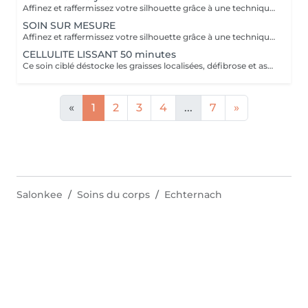
Affinez et raffermissez votre silhouette grâce à une technique de palper-rouler associée à un système d'aspiration. La dernière génération, le Cellu M6 INFINITY est un programme de soins basés sur la technique " Endermologie ", permettant de stimuler la circulation et les tissus de la peau en profondeur grâce à un système mécanique de palper-rouler. Associant confort et efficacité, cette technique, très proche d'un massage manuel, assouplit les tissus, améliore la circulation veineuse et lymphatique et permet une meilleure élimination des toxines. Les soins du corps Cellu M6 INFINITY permettent de : - déstocker les graisses - lisser la cellulite - raffermir la peau - retrouver des jambes légères
SOIN SUR MESURE
Affinez et raffermissez votre silhouette grâce à une technique de palper-rouler associée à un système d'aspiration. La dernière génération, le Cellu M6 INFINITY est un programme de soins basés sur la technique " Endermologie ", permettant de stimuler la circulation et les tissus de la peau en profondeur grâce à un système mécanique de palper-rouler. Associant confort et efficacité, cette technique, très proche d'un massage manuel, assouplit les tissus, améliore la circulation veineuse et lymphatique et permet une meilleure élimination des toxines. Les soins du corps Cellu M6 INFINITY permettent de : - déstocker les graisses - lisser la cellulite - raffermir la peau - retrouver des jambes légères
CELLULITE LISSANT 50 minutes
Ce soin ciblé déstocke les graisses localisées, défibrose et assouplit les tissus pour traiter efficacement la cellulite adipeuse et fibreuse tout en procurant un grand moment de bien-être.
«
1
2
3
4
...
7
»
Salonkee
Soins du corps
Echternach