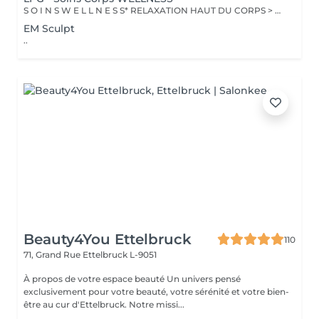
S O I N S W E L L N E S S* RELAXATION HAUT DU CORPS > Ce soin favorise un relâchement profond des tensions dans le dos, la nuque, les épaules et le cuir chevelu pour apporter une relaxation complète et une sensation de bien-être global revitalisante. DÉTOX DRAINANT > Ce soin active les échanges circulatoires pour agir sur la rétention d'eau et éliminer les toxines, offrant un effet dynamisant et une sensation de légèreté aux jambes. VITALITÉ STRESS SOMMEIL > Ce soin de l'ensemble du corps diminue le stress, augmente la vitalité et améliore la qualité du sommeil pour apporter un mieux-être global tout en renforçant les défenses naturelles. RECUP DEEP TISSUE > En agissant sur les tissus profonds, ce soin soulage les tensions musculaires et favorise une meilleure récupération sportive en diminuant les courbatures. INTENSE WELLNESS > Ce soin de l'ensemble du corps détend les zones de tensions musculaires et favorise un lâcher prise total, offrant ainsi une relaxation profonde et une sensation de bien-être intensifi ée.
EM Sculpt
..
Beauty4You Ettelbruck
110
71, Grand Rue
Ettelbruck L-9051
À propos de votre espace beauté Un univers pensé
exclusivement pour votre beauté, votre sérénité et votre bien-
être au cur d'Ettelbruck. Notre missi...