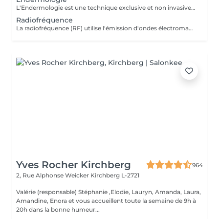
L'Endermologie est une technique exclusive et non invasive qui permet de remodeler votre silhouette, de lisser la cellulite et d'améliorer globalement la tonicité de la peau.
Radiofréquence
La radiofréquence (RF) utilise l'émission d'ondes électromagnétiques à très haute fréquence, pour cibler la peau. La technologie RF permet ainsi de raffermir sa peau et de réduire des tissus graisseux, afin de redessiner des contours touchés par un affaissement cutané et un relâchement de la peau.
Yves Rocher Kirchberg
964
2, Rue Alphonse Weicker
Kirchberg L-2721
Valérie (responsable) Stéphanie ,Elodie, Lauryn, Amanda, Laura,
Amandine, Enora et vous accueillent toute la semaine de 9h à
20h dans la bonne humeur...