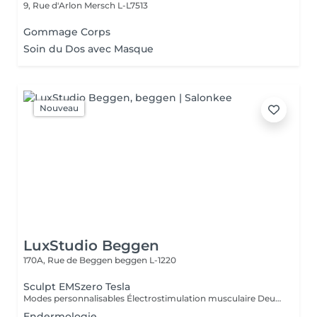
9, Rue d'Arlon
Mersch L-L7513
Gommage Corps
Soin du Dos avec Masque
Nouveau
LuxStudio Beggen
170A, Rue de Beggen
beggen L-1220
Sculpt EMSzero Tesla
Modes personnalisables Électrostimulation musculaire Deux poignées indépendantes : contrôlez la puissance indépendamment, permettant des entraînements synchronisés ou individualisés Sûr et non invasif : notre machine est exempte de courant, d'hyperthermie, de rayonnement et ne nécessite aucune période de récupération. Brûlage de graisse et développement musculaire sans effort Gain de temps et d'efforts : seulement 30 minutes d'utilisation équivalent à 30 000 contractions musculaires, l'équivalent d'innombrables rouleaux de ventre ou squats.
Endermologie