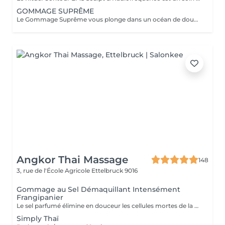
GOMMAGE SUPRÊME
Le Gommage Suprême vous plonge dans un océan de douceur pour une peau sublimée. Le massage relaxant effectué après le gommage vous donnera la sensation d'évasion suprême. Le résultat sera une recharge profonde avec votre corps et votre mental libéré de toutes les pollutions accumulées au fil des jours.
Angkor Thai Massage
148
3, rue de l'École Agricole
Ettelbruck 9016
Gommage au Sel Démaquillant Intensément
Frangipanier
Le sel parfumé élimine en douceur les cellules mortes de la peau, favorisant la régénération de nouvelles cellules. Ce soin luxueux révèle une toile lisse et réactive, prête à absorber l'huile corporelle profondément nourrissante.
Simply Thaï