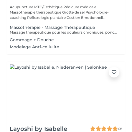
Acupuncture MTC/Esthétique Pédicure médicale
Massothérapie thérapeutique Grotte de sel Psychologie-
coaching Réflexologie plantaire Gestion Émotionnell...
Massothérapie - Massage Thérapeutique
Massage thérapeutique pour les douleurs chroniques, ponctuelles ou psycho-corporelle. Massage également anti-stress, pour relâcher l'esprit et vous connecter à votre corps. Accompagnement Phytothérapie et Diapasons thérapeutiques.
Gommage + Douche
Modelage Anti-cellulite
Layoshi by Isabelle
68