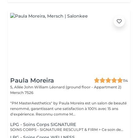
Paula Moreira
114
5, Allée John William Léonard (ground floor - Appartment 2)
Mersch 7526
"PM MasterAesthetics" by Paula Moreira est un salon de beauté
renommé, garantissant une satisfaction à 100% avec 15 ans
d'expérience. Reconnu comme M...
LPG - Soins Corps SIGNATURE
SOINS CORPS - SIGNATURE RESCULPT & FIRM > Ce soin de l'ensemble du corps raffermit la peau et redonne du galbe aux courbes pour retrouver une silhouette resculptée et plus ferme tout en procurant un grand moment de bien-être. CELLULITE LISSANT > Ce soin ciblé déstocke les graisses localisées, défibrose et assouplit les tissus pour traiter efficacement la cellulite adipeuse et fibreuse tout en procurant un grand moment de bien-être. DÉCOUVERTE Ce soin propose une introduction à la technique endermologie® afin de découvrir le potentiel des différentes stimulations cellulaires et les sensations uniques qu'elles procurent. BILAN PERSONNALISÉ Tout programme de soin endermologie® corps commence par un bilan ultra-précis, avec l'application professionnelle ENDERMOLINK. Il se déroule en trois étapes clés : 1. Décryptage de votre mode de vie. 2. Analyse pointue de l'état de votre peau. 3. Création de votre programme sur-mesure.
LPG - Soins Corps WELLNESS