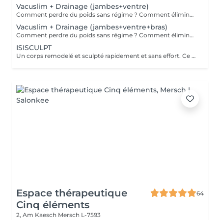
Vacuslim + Drainage (jambes+ventre)
Comment perdre du poids sans régime ? Comment éliminer la cellulite sans faire de sport ? Et si votre peau devenait plus belle, plus douce, plus ferme naturellement ? Découvrez Vacuslim 48 une méthode innovante et non invasive qui utilise un emballage sous vide pour booster les fonctions naturelles de votre corps. Grâce à une pénétration rapide et profonde des actifs puissants, les résultats sont visibles dès la première séance. Les bienfaits de Vacuslim 48 : Réduction visible de la cellulite Remodelage corporel ciblé Raffermissement intense de la peau Peau douce, satinée, plus élastique Vergetures visiblement atténuées Jusqu'à 8 à 19 cm de circonférence perdus (moyenne totale mesurée sur plusieurs zones) dès la première séance À utiliser en soin seul ou entre deux séances de Maderothérapie pour des résultats amplifiés et durables. Offrez à votre corps un soin complet, sans douleur, sans sport, sans régime. Vacuslim 48 votre nouvelle routine minceur et peau parfaite.
Vacuslim + Drainage (jambes+ventre+bras)
Comment perdre du poids sans régime ? Comment éliminer la cellulite sans faire de sport ? Et si votre peau devenait plus belle, plus douce, plus ferme naturellement ? Découvrez Vacuslim 48 une méthode innovante et non invasive qui utilise un emballage sous vide pour booster les fonctions naturelles de votre corps. Grâce à une pénétration rapide et profonde des actifs puissants, les résultats sont visibles dès la première séance. Les bienfaits de Vacuslim 48 : Réduction visible de la cellulite Remodelage corporel ciblé Raffermissement intense de la peau Peau douce, satinée, plus élastique Vergetures visiblement atténuées Jusqu'à 8 à 19 cm de circonférence perdus (moyenne totale mesurée sur plusieurs zones) dès la première séance À utiliser en soin seul ou entre deux séances de Maderothérapie pour des résultats amplifiés et durables. Offrez à votre corps un soin complet, sans douleur, sans sport, sans régime. Vacuslim 48 votre nouvelle routine minceur et peau parfaite.
ISISCULPT
Un corps remodelé et sculpté rapidement et sans effort. Ce soin de haute technologie utilise les champs électro magnétiques Isis Sculpt pour se muscler et affiner sa silhouette. Le principe est l'utilisation d'un champ électromagnétique focalisé permettant 20 000 contractions musculaires profondes et sans effort. Ces contractions agissent 7 cm en profondeur. Résultats : plus de muscles, de force, d'énergie, moins de gras, moins de toxines et de stress. La silhouette est remodelée, affinée et tonifiée. Les résultats sont visibles dès la première séance. Une cure de 6 séances est conseillée pour mincir et remodeler la silhouette.
Espace thérapeutique
64
Cinq éléments
2, Am Kaesch
Mersch L-7593