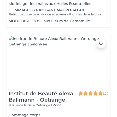
Modelage des mains aux Huiles Essentielles
GOMMAGE DYNAMISANT MACRO-ALGUE
Retrouvez une peau douce et soyeuse Plongez dans la douceur tropicale dIndonésie à travers les notes épicées des huiles essentielles de Girofle et de Muscade. Ce gommage aux effluves chauds et naturels vous transporte tout en exfoliant délicatement votre peau : elle est douce, lumineuse et satinée.
MODELAGE DOS - aux Fleurs de Camomille
Institut de Beauté Alexa
322
Ballmann - Oetrange
11, Rue de la Gare
Oetrange L-5353
Gommage corps