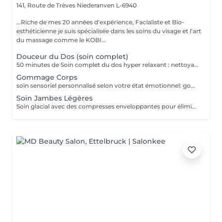
141, Route de Trèves
Niederanven L-6940
...Riche de mes 20 années d'expérience, Facialiste et Bio-
esthéticienne je suis spécialisée dans les soins du visage et l'art
du massage comme le KOBI...
Douceur du Dos (soin complet)
50 minutes de Soin complet du dos hyper relaxant : nettoyage profond + gommage + massage + enveloppement + crème hydratante. Détente garantie
Gommage Corps
soin sensoriel personnalisé selon votre état émotionnel: gommage complet du corps au sel rose de l'Himalaya pour une peau douce et satinée + douche
Soin Jambes Légères
Soin glacial avec des compresses enveloppantes pour éliminer la sensation de jambes lourdes + massage drainant pour relancer la circulation dans le soin premium