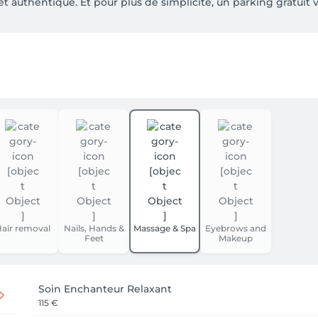
 authentique. Et pour plus de simplicité, un parking gratuit 
air removal
Nails, Hands &
Massage & Spa
Eyebrows and
Feet
Makeup
Soin Enchanteur Relaxant
115 €