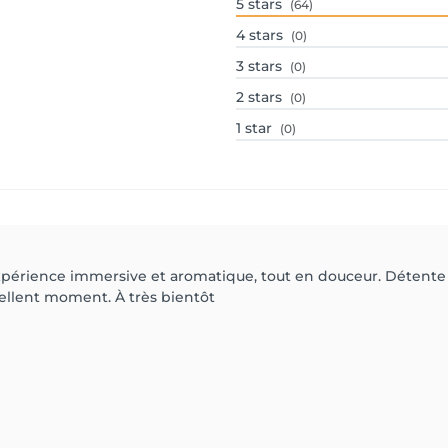
5
stars
(64)
4
stars
(0)
3
stars
(0)
2
stars
(0)
1
star
(0)
expérience immersive et aromatique, tout en douceur. Détente 
cellent moment. À très bientôt