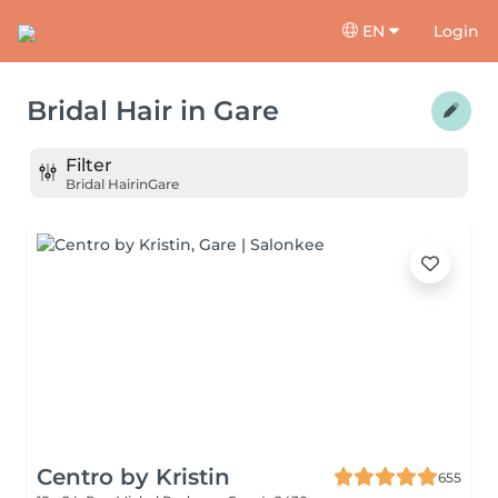
EN
Login
Bridal Hair
in
Gare
Filter
Bridal Hair
in
Gare
Centro by Kristin
655