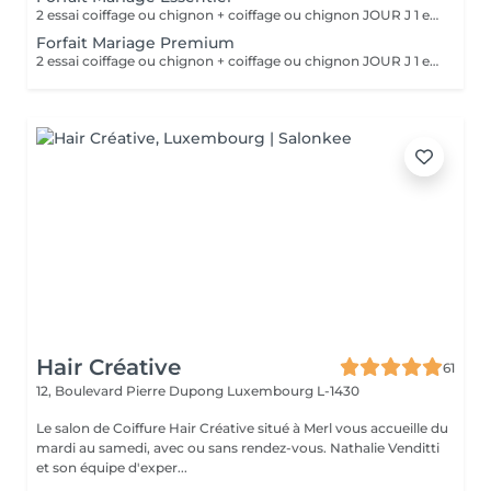
2 essai coiffage ou chignon + coiffage ou chignon JOUR J 1 essai maquillage + maquillage JOUR J Une prestation de manucure en gel ° cadeaux offert
Forfait Mariage Premium
2 essai coiffage ou chignon + coiffage ou chignon JOUR J 1 essai maquillage + maquillage JOUR J Une prestation de manucure en gel au choix Une prestation de beauté des pieds en gel au choix ° Un massage relaxant ° Un cadeaux offert
Hair Créative
61
12, Boulevard Pierre Dupong
Luxembourg L-1430
Le salon de Coiffure Hair Créative situé à Merl vous accueille du
mardi au samedi, avec ou sans rendez-vous. Nathalie Venditti
et son équipe d'exper...