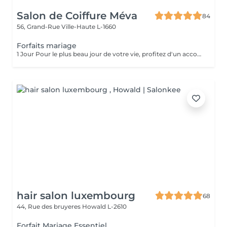
Salon de Coiffure Méva
84
56, Grand-Rue
Ville-Haute L-1660
Forfaits mariage
1 Jour Pour le plus beau jour de votre vie, profitez d'un accompagnement sur-mesure. Notre forfait mariage comprend un essai coiffure afin de définir le style parfait, en harmonie avec votre robe et votre personnalité. Le jour J, nous réalisons une coiffure élégante et durable chignon raffiné, coiffure bohème, attaches romantiques ou brushing sophistiqué pour vous sublimer jusqu'au bout de la nuit. Sérénité, expertise et mise en beauté d'exception pour un moment inoubliable.
hair salon luxembourg
68
44, Rue des bruyeres
Howald L-2610
Forfait Mariage Essentiel