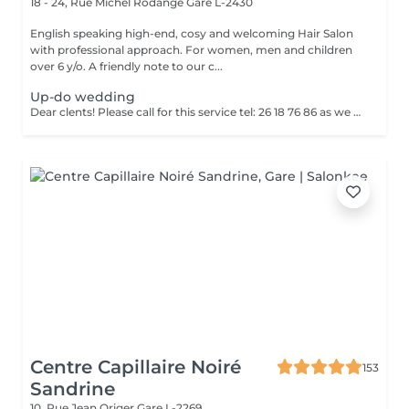
18 - 24, Rue Michel Rodange
Gare L-2430
English speaking high-end, cosy and welcoming Hair Salon
with professional approach. For women, men and children
over 6 y/o. A friendly note to our c...
Up-do wedding
Dear clents! Please call for this service tel: 26 18 76 86 as we need to book a trial styling before the big day. Wash-blowout- pins-curls/straightincluded A test run is a must, at least a week before! (Included)
Centre Capillaire Noiré
153
Sandrine
10, Rue Jean Origer
Gare L-2269